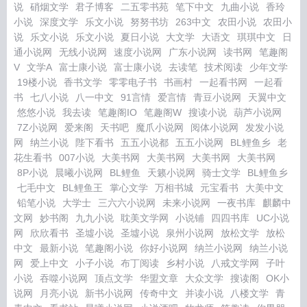
说
硝烟文学
君子博客
二五零书苑
笔下中文
九曲小说
香玲
小说
深度文学
乐文小说
努努书坊
263中文
农田小说
农田小
说
乐文小说
乐文小说
夏日小说
大文学
大语文
琪琪中文
日
通小说网
无线小说网
速度小说网
广东小说网
读书网
笔趣阁
V
文学A
富士康小说
富士康小说
去读笔
技术阅读
少年文学
19楼小说
香书文学
零零电子书
书画村
一起看书网
一起看
书
七八小说
八一中文
91言情
爱言情
青豆小说网
天翼中文
悠悠小说
我去读
笔趣阁IO
笔趣阁W
搜读小说
葫芦小说网
7Z小说网
爱来阁
天书吧
魔爪小说网
阅体小说网
发发小说
网
纳兰小说
陛下看书
五五小说都
五五小说网
BL鲤鱼乡
老
花生看书
007小说
大美书网
大美书网
大美书网
大美书网
8P小说
晨曦小说网
BL鲤鱼
天籁小说网
骑士文学
BL鲤鱼乡
七毛中文
BL鲤鱼王
掌心文学
万相书城
元宝看书
大美中文
铅笔小说
大学士
三六六小说网
未来小说网
一夜书库
麒麟中
文网
妙书阁
九九小说
耽美文学网
小说铺
四四书库
UC小说
网
欣欣看书
圣墟小说
圣墟小说
泉州小说网
放松文学
放松
中文
最新小说
笔趣阁小说
你好小说网
纳兰小说网
纳兰小说
网
爱上中文
小子小说
布丁阅读
乡村小说
八戒文学网
子叶
小说
吞噬小说网
顶点文学
华盟文章
大众文学
搜读阁
OK小
说网
月亮小说
新书小说网
传奇中文
并读小说
八楼文学
青