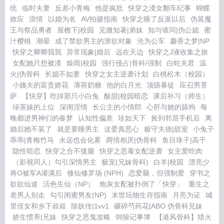
统
临时夫妻
反差小青梅
他是疯批
快穿之渣女翻车纪事
蝴蝶
效应
浪情
以婚为名
AV拍摄指南
快穿之睡了反派以后
伪装魔
王与祭品勇者
屋檐下|校园
见微知著|弟妹
知与谁同|伪公媳
蜜
汁樱桃
潮晕
成了禁欲男主的泄欲对象
沦为公车
麝香之梦|NP
快穿之卿卿我我
异常现象|婚后
远在天边
快穿之J液收集之旅
女配她只想被渣
燥雨|校园
强行侵占|骨科/强制
白蛇夫君
温
火|伪骨科
长媳不如妻
快穿之女主逆袭计划
白桃松木（校园）
小姨夫的富贵娇花
薄荷奶糖
他的白月光
顶级暴徒
应召男菩
萨
【快穿】吃掉那只小白兔
酸甜|校园暗恋
课后补习（师生）
绿茶婊的上位
深闺淫情
长公主的小情郎
心肝与她的舔狗
每
晚都进男神们的春梦
认知性偏差
珍如天下
捡到邻居手机后
离
婚后她不装了
就是要睡男主
这爱真恶心
极守夫德|甜宠
小兔子
乖乖|青梅竹马
永远也会化雾
两情相厌|伪骨科
鱼目珠子|高干
隐性暗恋
快穿之合不拢腿
快穿之恶毒女配逆袭
女主爱吃肉
（影视同人）勾引深情男主
极宠(兄妹骨科)
白羊|校园
漂亮少
将O被军A灌满后
修仙修罗场 (NPH)
恋爱脑，但强制爱
穿书之
欲欲仙途
活色生仙（NP）
炮灰女配被扑倒了「快穿」
重生之
老男人别走
勾引闺蜜男友(NP)
末世玩物生存指南
月亮为证
城
里侄女和乡下叔叔
除妖传|1vv1
碾碎芍药花|ABO 伪骨科兄妹
娇生惯养|兄妹
快穿之恶鬼攻略
饲狼记事簿
【港风骨科】猎火