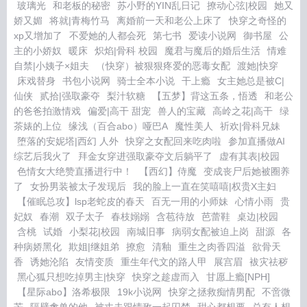
玻璃光
和老板的秘密
苏小野的YIN乱日记
撩动心弦|校园
她又
娇又媚
将就|青梅竹马
离婚前一天和老公上床了
快穿之奇怪的
xp又增加了
不爱她的人都会死
第七书
爱读小说网
御书屋
公
主的小娇奴
暖床
炽焰|骨科 校园
魔君与魔后的婚后生活
情难
自禁|小姨子×姐夫
（快穿）被狠狠疼爱的恶毒女配
渡她|快穿
床戏替身
书包小说网
骑士全本小说
干上瘾
女主她总是被C|
仙侠
贰拾|强取豪夺
梨汁软糖
【五梦】背这五条，悟透
和老公
的爸爸拍激情戏
偏爱|高干 甜宠
兽人的宝藏
高岭之花|高干
绿
茶婊的上位
缘浅（百合abo）哑巴A
魔性美人
祈欢|骨科兄妹
堕落的安妮塔|西幻 人外
快穿之女配回来吃肉啦
参加直播做AI
综艺后我火了
拜金女穿进强取豪夺文后躺平了
虚有其表|校园
色情女大绝赞直播进行中！
【西幻】侍魔
变成丧尸后她被圈养
了
女扮男装被太子发现后
我的脸上一直在笑嘻嘻|权贵X主妇
【催眠总攻】lsp老蛇皮的春天
百无一用的小师妹
心情小雨
贵
妃奴
春潮
双子太子
春枝嫋嫋
含苞待放
芭蕾鞋
桌边|校园
含桃
试婚
小梨花|校园
南城旧事
病弱女配被迫上岗
甜源
各
种病娇黑化
欺姐|继姐弟
撩愈
清釉
重生之肉香四溢
欲骨天
香
诱她沦陷
友情变质
重生年代文的路人甲
展宫眉
袚灾祛秽
黑心狐只想吃掉男主|快穿
快穿之趁虚而入
甘愿上瘾[NPH]
【星际abo】洛希极限
19k小说网
快穿之拯救痴情男配
不啻微