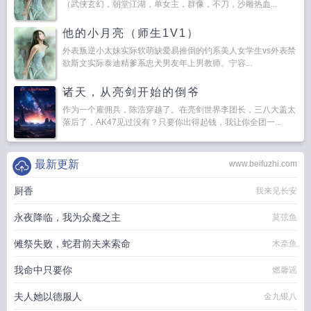
（武侠玄幻，朝堂江湖，单女主，群像，不刀，沙雕热血...
他的小月亮（师生1V1）
外表叛逆小太妹实际软萌缺爱易推倒的钓系美人女学生vs外表禁
欲斯文实际泰迪精爹系忠犬男友年上男教师。宁容...
诸天，从亮剑开始的倒爷
作为一个雇佣兵，陈浩穿越了。在亮剑世界李团长，三八大盖太
落后了，AK47见过没有？只要你出得起钱，我让你全团一...
最新更新
www.beifuzhi.com
厨香
我来见长安
永夜降临，我为众魔之主
莫弦鱼
傩祭失败，蛇君前夫来索命
木牵鱼
我命中只要你
燃馨谣
夫人她以德服人
金九银八