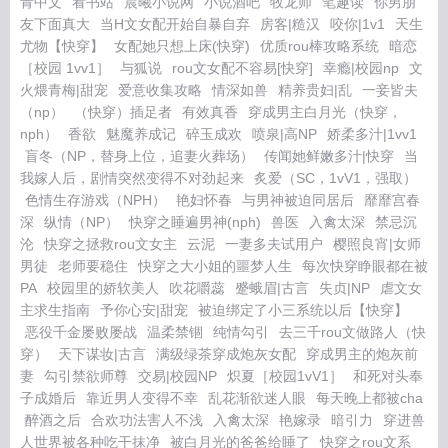
青中文
看书站
晨曦小说网
小说酒吧
牧龙师
笔趣读
你男朋
友下面真大
当H文女配开始自暴自弃
房客|糙汉
咬你|1v1
天生
尤物【快穿】
女配她只想上床(快穿)
优质rou棒攻略系统
暗恋
［校园 1vv1］
与狐说
rou文女配不容易[快穿]
幸瘾|校园np
文
火煨青梅|甜宠
爱意收集攻略
情深如兽
精养贵妇|乱
一妾皆夫
（np）
（快穿）插足者
有效真香
穿成男主白月光（快穿，
nph）
香欲
魅魔养成记
碎玉成欢
喷泉|高NP
娇柔多汁|1vv1
盲冬（NP，替身上位，追妻火葬场）
传闻她鲜嫩多汁|快穿
当
我嫁人后，剧情突然变得不对劲起来
炙爱（SC，1vV1，强取）
色情生存游戏（NPH）
艳妇怀春
与男神被迫同居后
靡靡宫春
深
纵情（NP）
快穿之睡遍男神(nph)
兽医
入禽太深
禁忌沉
沦
快穿之拯救rou文女主
云泥
一妻多夫试用户
樱照良宵|女师
男徒
老师要稳住
快穿之大小姐的噩梦人生
每次快穿睁眼都在被
PA
校园里的娇软美人
吹花嚼蕊
蹙蛾眉|古言
失贞|NP
虐文女
主求生指南
予你心安|甜宠
被迫绑定了小三系统以后【快穿】
恶役千金屡败屡战
温柔禁锢
纯情勾引
去三千rou文做路人（快
穿）
天下谋妆|古言
满级绿茶穿成炮灰女配
穿成男主的炮灰前
妻
勾引禁欲师尊
交易|校园NP
炽夏［校园1vV1］
和死对头奉
子成婚后
靠近男人变得不幸
乱花渐欲迷人眼
每天晚上都被cha
醉酒之后
合欢功法害人不浅
入禽太深
艳嫁录
暗引力
穿进兽
人世界被各种吃干抹净
被白月光的爸爸给睡了
快穿之rou文系