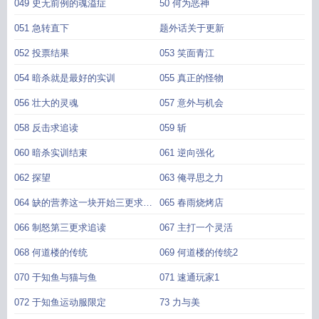
049 史无前例的魂溢症
50 何为恶神
051 急转直下
题外话关于更新
052 投票结果
053 笑面青江
054 暗杀就是最好的实训
055 真正的怪物
056 壮大的灵魂
057 意外与机会
058 反击求追读
059 斩
060 暗杀实训结束
061 逆向强化
062 探望
063 俺寻思之力
064 缺的营养这一块开始三更求追
065 春雨烧烤店
读
066 制怒第三更求追读
067 主打一个灵活
068 何道楼的传统
069 何道楼的传统2
070 于知鱼与猫与鱼
071 速通玩家1
072 于知鱼运动服限定
73 力与美