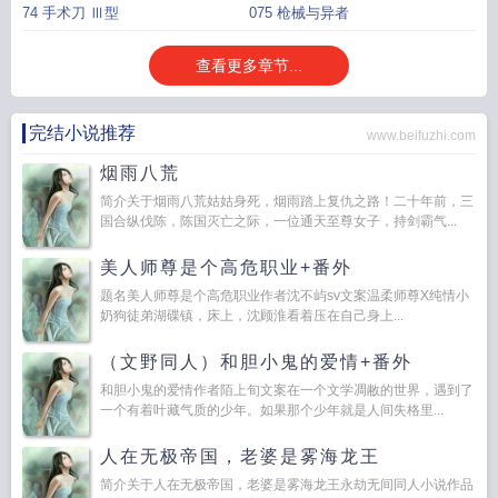
74 手术刀 Ⅲ型
075 枪械与异者
查看更多章节...
完结小说推荐
www.beifuzhi.com
烟雨八荒
简介关于烟雨八荒姑姑身死，烟雨踏上复仇之路！二十年前，三
国合纵伐陈，陈国灭亡之际，一位通天至尊女子，持剑霸气...
美人师尊是个高危职业+番外
题名美人师尊是个高危职业作者沈不屿sv文案温柔师尊X纯情小
奶狗徒弟湖碟镇，床上，沈顾淮看着压在自己身上...
（文野同人）和胆小鬼的爱情+番外
和胆小鬼的爱情作者陌上旬文案在一个文学凋敝的世界，遇到了
一个有着叶藏气质的少年。如果那个少年就是人间失格里...
人在无极帝国，老婆是雾海龙王
简介关于人在无极帝国，老婆是雾海龙王永劫无间同人小说作品