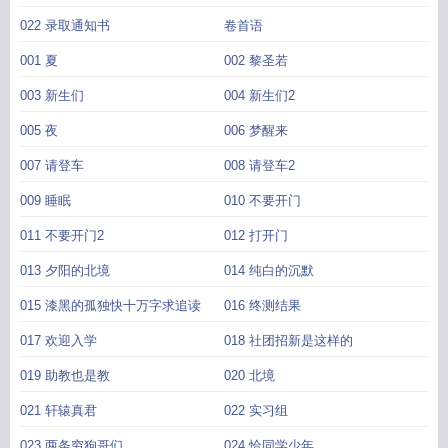
022 录取通知书
卷首语
001 夏
002 黎圣若
003 新生们
004 新生们2
005 夜
006 梦醒来
007 请登车
008 请登车2
009 睡眠
010 不要开门
011 不要开门2
012 打开门
013 夕阳的北境
014 纯白的沉默
015 漆黑的孤独快十万字求追读
016 终测结果
017 欢迎入学
018 社团招新是这样的
019 助教也是教
020 北境
021 轩辕真君
022 实习组
023 两条穷狗哥们
024 恰同学少年