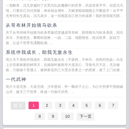
一觉醒来，沈凡穿越到了兵荒马乱妖魔横行的世界，武道资质平平。但是沈凡
现，只要自己功法突破，寿命就会增长，天赋潜能就能随之不断提升！从平平
无奇到长生真仙，沈凡表示，这一切都是自己努力的成果！我的资质能无限提
升...
从哥布林开始骑马砍杀
关于从哥布林开始骑马砍杀李秦武穿越成哥布林，获得骑马与砍杀系统，招兵
买马，升级堡垒，攀爬科技树，一战，二战，地图填色，统治世界，奴役万
族，让这个世界充满颗粒感。...
系统伴我成长，助我无敌永生
简介关于系统伴我成长，助我无敌永生（不舔狗，不种马，但绝对热血）出生
上古世家林家的林琅天，在娘胎时被抢夺大道圣心，导致先天不足，无法修
炼，只能做个普通人，被林家送到三大荒古世家之一的君家，做了上门女婿…
就在这时，二十一世纪的科技...
一代武神
简介大道无形，大道无情。少年楚岩，怀一颗赤子之心，为心中所梦不惜踏破
山河，破灭三千世界，终成一代御天武帝。...
首 页
1
2
3
4
5
6
7
8
9
10
下一页