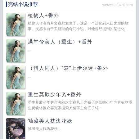
完结小说推荐
www.beifuzhi.com
植物人+番外
植物人作者疏月文案此文生子。这是一个进化到末日之后的故
事。灵感来自于卫斯理的奇幻小说，对他曾经提到的某进化...
满堂兮美人（重生）+番外
...
（猎人同人）“哀”上伊尔迷+番外
...
重生莫欺少年穷+番外
重生莫欺少年穷作者随欢文案从天之骄子到落魄少年内容标签重
生灵魂转换欢喜冤家搜索关键字主角江子轩...
袖藏美人枕边花妖
袖藏美人枕边花妖...