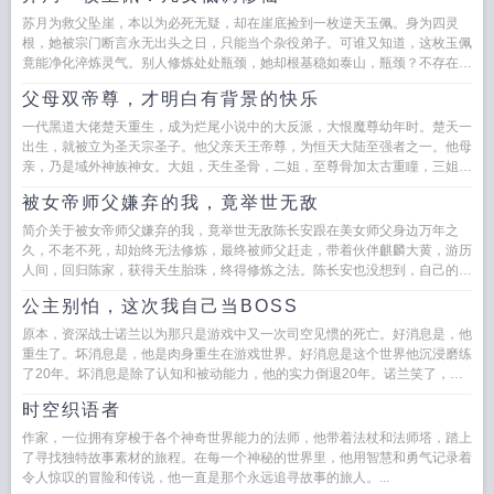
苏月为救父坠崖，本以为必死无疑，却在崖底捡到一枚逆天玉佩。身为四灵
根，她被宗门断言永无出头之日，只能当个杂役弟子。可谁又知道，这枚玉佩
竟能净化淬炼灵气。别人修炼处处瓶颈，她却根基稳如泰山，瓶颈？不存在
的！别人为一颗丹药争破头，她凭...
父母双帝尊，才明白有背景的快乐
一代黑道大佬楚天重生，成为烂尾小说中的大反派，大恨魔尊幼年时。楚天一
出生，就被立为圣天宗圣子。他父亲天王帝尊，为恒天大陆至强者之一。他母
亲，乃是域外神族神女。大姐，天生圣骨，二姐，至尊骨加太古重瞳，三姐…
楚天更是觉醒混沌魔神体，被誉...
被女帝师父嫌弃的我，竟举世无敌
简介关于被女帝师父嫌弃的我，竟举世无敌陈长安跟在美女师父身边万年之
久，不老不死，却始终无法修炼，最终被师父赶走，带着伙伴麒麟大黄，游历
人间，回归陈家，获得天生胎珠，终得修炼之法。陈长安也没想到，自己的修
炼天赋，竟然落在了娘胎之中...
公主别怕，这次我自己当BOSS
原本，资深战士诺兰以为那只是游戏中又一次司空见惯的死亡。好消息是，他
重生了。坏消息是，他是肉身重生在游戏世界。好消息是这个世界他沉浸磨练
了20年。坏消息是除了认知和被动能力，他的实力倒退20年。诺兰笑了，等
级没了又如何？BOSS模板...
时空织语者
作家，一位拥有穿梭于各个神奇世界能力的法师，他带着法杖和法师塔，踏上
了寻找独特故事素材的旅程。在每一个神秘的世界里，他用智慧和勇气记录着
令人惊叹的冒险和传说，他一直是那个永远追寻故事的旅人。...