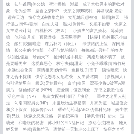
妹
知与谁同|伪公媳
蜜汁樱桃
潮晕
成了禁欲男主的泄欲对
象
沦为公车
麝香之梦|NP
快穿之卿卿我我
异常现象|婚后
远在天边
快穿之J液收集之旅
女配她只想被渣
燥雨|校园
强
行侵占|骨科/强制
白蛇夫君
温火|伪骨科
长媳不如妻
快穿之
女主逆袭计划
白桃松木（校园）
小姨夫的富贵娇花
薄荷奶
糖
他的白月光
顶级暴徒
应召男菩萨
【快穿】吃掉那只小白
兔
酸甜|校园暗恋
课后补习（师生）
绿茶婊的上位
深闺淫
情
长公主的小情郎
心肝与她的舔狗
每晚都进男神们的春梦
认知性偏差
珍如天下
捡到邻居手机后
离婚后她不装了
就
是要睡男主
这爱真恶心
极守夫德|甜宠
小兔子乖乖|青梅竹马
永远也会化雾
两情相厌|伪骨科
鱼目珠子|高干
隐性暗恋
快
穿之合不拢腿
快穿之恶毒女配逆袭
女主爱吃肉
（影视同人）
勾引深情男主
极宠(兄妹骨科)
白羊|校园
漂亮少将O被军A灌
满后
修仙修罗场 (NPH)
恋爱脑，但强制爱
穿书之欲欲仙途
活色生仙（NP）
炮灰女配被扑倒了「快穿」
重生之老男人别
走
勾引闺蜜男友(NP)
末世玩物生存指南
月亮为证
城里侄女
和乡下叔叔
除妖传|1vv1
碾碎芍药花|ABO 伪骨科兄妹
娇生惯
养|兄妹
快穿之恶鬼攻略
饲狼记事簿
【港风骨科】猎火
玻
璃光
和老板的秘密
苏小野的YIN乱日记
撩动心弦|校园
她又
娇又媚
将就|青梅竹马
离婚前一天和老公上床了
快穿之奇怪