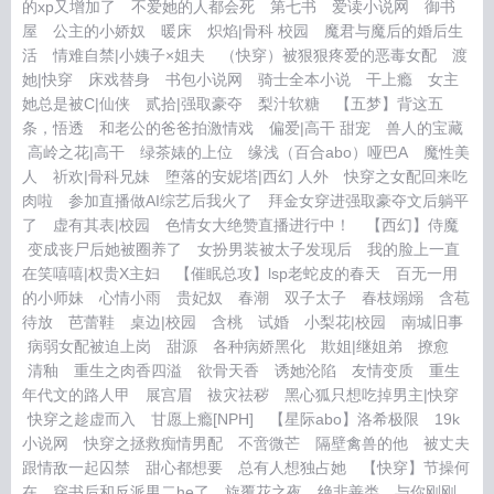
的xp又增加了
不爱她的人都会死
第七书
爱读小说网
御书
屋
公主的小娇奴
暖床
炽焰|骨科 校园
魔君与魔后的婚后生
活
情难自禁|小姨子×姐夫
（快穿）被狠狠疼爱的恶毒女配
渡
她|快穿
床戏替身
书包小说网
骑士全本小说
干上瘾
女主
她总是被C|仙侠
贰拾|强取豪夺
梨汁软糖
【五梦】背这五
条，悟透
和老公的爸爸拍激情戏
偏爱|高干 甜宠
兽人的宝藏
高岭之花|高干
绿茶婊的上位
缘浅（百合abo）哑巴A
魔性美
人
祈欢|骨科兄妹
堕落的安妮塔|西幻 人外
快穿之女配回来吃
肉啦
参加直播做AI综艺后我火了
拜金女穿进强取豪夺文后躺平
了
虚有其表|校园
色情女大绝赞直播进行中！
【西幻】侍魔
变成丧尸后她被圈养了
女扮男装被太子发现后
我的脸上一直
在笑嘻嘻|权贵X主妇
【催眠总攻】lsp老蛇皮的春天
百无一用
的小师妹
心情小雨
贵妃奴
春潮
双子太子
春枝嫋嫋
含苞
待放
芭蕾鞋
桌边|校园
含桃
试婚
小梨花|校园
南城旧事
病弱女配被迫上岗
甜源
各种病娇黑化
欺姐|继姐弟
撩愈
清釉
重生之肉香四溢
欲骨天香
诱她沦陷
友情变质
重生
年代文的路人甲
展宫眉
袚灾祛秽
黑心狐只想吃掉男主|快穿
快穿之趁虚而入
甘愿上瘾[NPH]
【星际abo】洛希极限
19k
小说网
快穿之拯救痴情男配
不啻微芒
隔壁禽兽的他
被丈夫
跟情敌一起囚禁
甜心都想要
总有人想独占她
【快穿】节操何
在
穿书后和反派男二he了
旋覆花之夜
绝非善类
与你刚刚