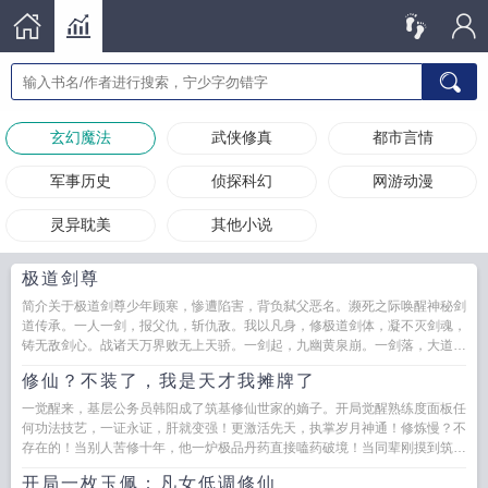
玄幻魔法
武侠修真
都市言情
军事历史
侦探科幻
网游动漫
灵异耽美
其他小说
极道剑尊
简介关于极道剑尊少年顾寒，惨遭陷害，背负弑父恶名。濒死之际唤醒神秘剑
道传承。一人一剑，报父仇，斩仇敌。我以凡身，修极道剑体，凝不灭剑魂，
铸无敌剑心。战诸天万界败无上天骄。一剑起，九幽黄泉崩。一剑落，大道轮
回灭。问鼎极道，我为剑...
修仙？不装了，我是天才我摊牌了
一觉醒来，基层公务员韩阳成了筑基修仙世家的嫡子。开局觉醒熟练度面板任
何功法技艺，一证永证，肝就变强！更激活先天，执掌岁月神通！修炼慢？不
存在的！当别人苦修十年，他一炉极品丹药直接嗑药破境！当同辈刚摸到筑基
门槛，他已成就金...
开局一枚玉佩：凡女低调修仙