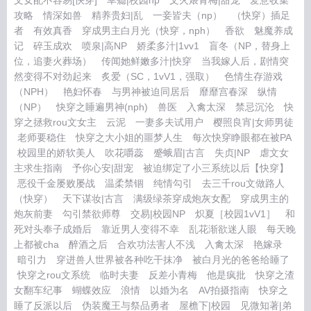
文女配不容易[快穿]
幸瘾|校园np
文火煨青梅|甜宠
爱意收集
攻略
情深如兽
精养贵妇|乱
一妾皆夫（np）
（快穿）插足
者
有效真香
穿成男主白月光（快穿，nph）
香欲
魅魔养成
记
碎玉成欢
喷泉|高NP
娇柔多汁|1vv1
盲冬（NP，替身上
位，追妻火葬场）
传闻她鲜嫩多汁|快穿
当我嫁人后，剧情突
然变得不对劲起来
炙爱（SC，1vV1，强取）
色情生存游戏
（NPH）
艳妇怀春
与男神被迫同居后
靡靡宫春深
纵情
（NP）
快穿之睡遍男神(nph)
兽医
入禽太深
禁忌沉沦
快
穿之拯救rou文女主
云泥
一妻多夫试用户
樱照良宵|女师男徒
老师要稳住
快穿之大小姐的噩梦人生
每次快穿睁眼都在被PA
校园里的娇软美人
吹花嚼蕊
蹙蛾眉|古言
失贞|NP
虐文女
主求生指南
予你心安|甜宠
被迫绑定了小三系统以后【快穿】
恶役千金屡败屡战
温柔禁锢
纯情勾引
去三千rou文做路人
（快穿）
天下谋妆|古言
满级绿茶穿成炮灰女配
穿成男主的
炮灰前妻
勾引禁欲师尊
交易|校园NP
炽夏［校园1vV1］
和
死对头奉子成婚后
靠近男人变得不幸
乱花渐欲迷人眼
每天晚
上都被cha
醉酒之后
合欢功法害人不浅
入禽太深
艳嫁录
暗引力
穿进兽人世界被各种吃干抹净
被白月光的爸爸给睡了
快穿之rou文系统
临时夫妻
反差小青梅
他是疯批
快穿之渣
女翻车纪事
蝴蝶效应
浪情
以婚为名
AV拍摄指南
快穿之
睡了反派以后
伪装魔王与祭品勇者
屋檐下|校园
见微知著|弟