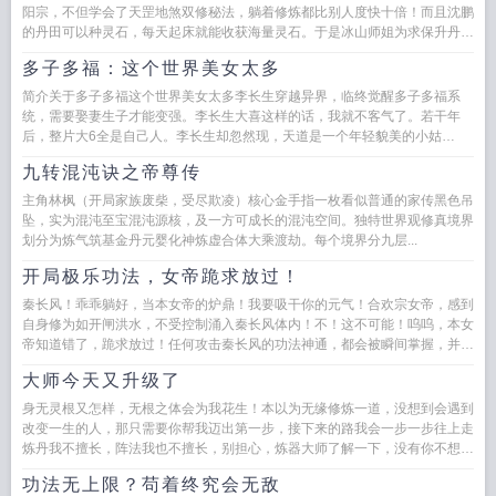
阳宗，不但学会了天罡地煞双修秘法，躺着修炼都比别人度快十倍！而且沈鹏
的丹田可以种灵石，每天起床就能收获海量灵石。于是冰山师姐为求保升丹主
动开门，狐媚仇敌半夜敲门...
多子多福：这个世界美女太多
简介关于多子多福这个世界美女太多李长生穿越异界，临终觉醒多子多福系
统，需要娶妻生子才能变强。李长生大喜这样的话，我就不客气了。若干年
后，整片大6全是自己人。李长生却忽然现，天道是一个年轻貌美的小姑
娘。...
九转混沌诀之帝尊传
主角林枫（开局家族废柴，受尽欺凌）核心金手指一枚看似普通的家传黑色吊
坠，实为混沌至宝混沌源核，及一方可成长的混沌空间。独特世界观修真境界
划分为炼气筑基金丹元婴化神炼虚合体大乘渡劫。每个境界分九层...
开局极乐功法，女帝跪求放过！
秦长风！乖乖躺好，当本女帝的炉鼎！我要吸干你的元气！合欢宗女帝，感到
自身修为如开闸洪水，不受控制涌入秦长风体内！不！这不可能！呜呜，本女
帝知道错了，跪求放过！任何攻击秦长风的功法神通，都会被瞬间掌握，并提
升至当前境界...
大师今天又升级了
身无灵根又怎样，无根之体会为我花生！本以为无缘修炼一道，没想到会遇到
改变一生的人，那只需要你帮我迈出第一步，接下来的路我会一步一步往上走
炼丹我不擅长，阵法我也不擅长，别担心，炼器大师了解一下，没有你不想要
的只有我造不出来的！你说什...
功法无上限？苟着终究会无敌