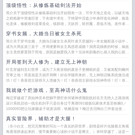
顶级悟性：从修炼基础剑法开始
简介关于顶级悟性从修炼基础剑法开始我有一法，可夺天地之造化，以破天地
之桎梏家中突逢巨变，于夹缝中求生，于绝望中涅盘少年身怀造化神碑，炼造
化圣体，修极致剑道掌造化，镇群雄，灭妖邪，斩邪魔，君临天地。老作者开
新书，简介无力，...
穿书女频，大婚当日被女主杀死
简介关于穿书女频，大婚当日被女主杀死叶凌天穿越到一本女频权谋小说中，
成为大周反派三皇子，开局便要和女主凤惑君成婚？洞房花烛夜的时候，疯批
女主竟然要置我于死地，原因是她爱我入骨？当涂有剧毒的匕插入我的心脏之
时，我知道自己凉了，我这...
开局签到天人修为，建立无上神朝
叶玄穿越到玄幻世界，成为了大夜皇朝的废皇子更糟糕的是，又被发配到幽州
苦寒之地！简直就是天崩开局啊！好在伴随而来的，无上神朝召唤系统激活成
功！叮！恭喜宿主获得天人境修为！叮！恭喜宿主获得永恒神帝经！叮！恭喜
宿主获得青莲仙...
我就做个烂游戏，至高神话什么鬼
梅迁穿越成了原始神灵本想躺平摆烂奈何诸神虎视眈眈好在天无绝人之路游戏
设计系统启动一线生机到手只是任务过于离谱091锻炼玩家体术直至铁腕0／
1000093想让玩家砸桌子就直说呗，铁腕是啥？梅迁含泪掏出三件套迫使玩
家练出...
真实冒险界，辅助才是大腿！
（非小白文，想完完整整的写出一个真实的异世界，剧情是碎片化随着主角视
角逐渐拼凑起来的，慢节奏要耐心读的小说不是爽文。）肯特穿越了，这是一