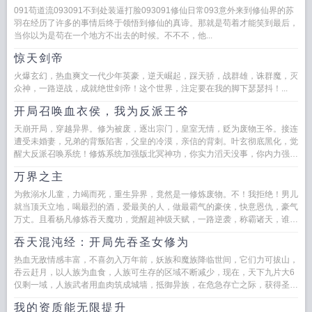
091苟道流093091不到处装逼打脸093091修仙日常093意外来到修仙界的苏
羽在经历了许多的事情后终于领悟到修仙的真谛。那就是苟着才能笑到最后，
当你以为是苟在一个地方不出去的时候。不不不，他...
惊天剑帝
火爆玄幻，热血爽文一代少年英豪，逆天崛起，踩天骄，战群雄，诛群魔，灭
众神，一路逆战，成就绝世剑帝！这个世界，注定要在我的脚下瑟瑟抖！...
开局召唤血衣侯，我为反派王爷
天崩开局，穿越异界。修为被废，逐出宗门，皇室无情，贬为废物王爷。接连
遭受未婚妻，兄弟的背叛陷害，父皇的冷漠，亲信的背刺。叶玄彻底黑化，觉
醒大反派召唤系统！修炼系统加强版北冥神功，你实力滔天没事，你内力强大
没事，只要本王想要的，通通抢...
万界之主
为救溺水儿童，力竭而死，重生异界，竟然是一修炼废物。不！我拒绝！男儿
就当顶天立地，喝最烈的酒，爱最美的人，做最霸气的豪侠，快意恩仇，豪气
万丈。且看杨凡修炼吞天魔功，觉醒超神级天赋，一路逆袭，称霸诸天，谁与
争锋！...
吞天混沌经：开局先吞圣女修为
热血无敌情感丰富，不喜勿入万年前，妖族和魔族降临世间，它们力可拔山，
吞云赶月，以人族为血食，人族可生存的区域不断减少，现在，天下九片大6
仅剩一域，人族武者用血肉筑成城墙，抵御异族，在危急存亡之际，获得圣人
传承的武者江尘迈...
我的资质能无限提升