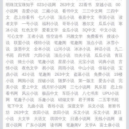
明珠沈宝珠知乎
023小说网
263中文
22看书
穿越小说
00
小说网
吾爱小说
三藏小说
看书中文
三三中文网
三四中
文
恋上你看书
七八小说
顶点小说
春夏中文
帝国小说
读
者文学
一号小说
福利小说
哥哥小说
雅尔文
瓜瓜小说
寒
冰小说
红色文学
爱看文学
金瓜小说
3Q中文
中文小说
可心文学
王者小说
悟空追书
玛雅文学
免费看书
搜读小
说
联盟小说
模特小说
笔趣阁
笔趣阁
顶点小说
冰雪小
说
泼墨中文
全本小说
山河小说
冰冰小说
神话小说
九二
书苑
四书库
六四小说
顶点小说
功夫小说
瓜瓜小说
青豆
小说
骑士小说
笔趣小说
星星小说
元宝小说
词典小说
言
情小说
夜色文学
易小说
雨雨小说
中山小说
倍福小说
宝
鼎小说
42小说
笔趣阁
263中文
盗墓小说
免费小说
19楼
小说
网阅小说
捏破小说
随梦小说
第一版主
爱去小说
完
美小说
爱上中文
残月轩小说网
三七小说网
风乐居
恋上你
看书网
风云小说
极品中文
车臣小说
八七书库
UPU小说
网
笔趣子小说
乐趣小说
硝烟文学
君子博客
二五零书苑
笔下中文
九曲小说
香玲小说
深度文学
乐文小说
努努书
坊
263中文
农田小说
农田小说
乐文小说
乐文小说
夏日
小说
大文学
大语文
琪琪中文
日通小说网
无线小说网
速
度小说网
广东小说网
读书网
笔趣阁V
文学A
富士康小说