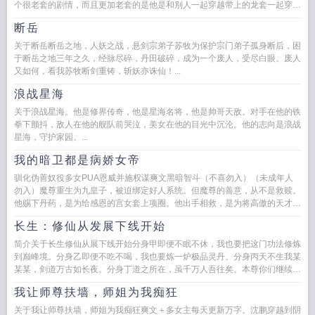
个很老套的剧情，而且更加老套的是他是和别人一起穿越带上的龙套一起穿越
的人不是战士就是法师射手...
断岳
关于断岳断岳之地，人妖之战，悬剑宗弟子苏牧为保护宗门弟子孤身断后，困
于断岳之地三年之久，经脉尽碎，丹田破碎，成为一个废人，受尽白眼。废人
又如何，看我苏牧断剑重铸，斩妖亦诛仙！...
浪战星海
关于浪战星海。他是修界传奇，他是星海名将，他是帅哥天敌。对手在他的铁
拳下颤抖，敌人在他的舰队前哭泣，美女在他的目光中沉沦。他的志向是浪战
星海，守护家园。...
我的暗卫都是病娇女帝
驯化伪善奴役多女PUA恩威并施权谋爽文黑暗智斗（不喜勿入）（未成年人
勿入）魔尊重生为九皇子，被迫绑定好人系统。但魔尊的善意，从不是救赎。
他赐下丹药，是为给感恩的宫女套上项圈。他出手相救，是为将高傲的天才驯
化...
长生：修仙从发展下线开始
简介关于长生修仙从展下线开始分身甲即便不眠不休，我也要把这门功法修炼
到巅峰境。分身乙即便不吃不喝，我也要炼一炉极品灵丹。分身丙天不生我某
某某，剑道万古如长夜。分身丁道之所在，虽千万人吾往矣。本尊你们继续
卷，等我睡醒了...
我让师尊扶墙，师姐为我痴狂
关于我让师尊扶墙，师姐为我痴狂爽文＋多女主每天更新万字。沈鹏穿越到阴