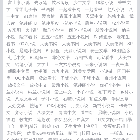
富士康小说
去读笔
技术阅读
少年文学
19楼小说
香书文
学
零零电子书
书画村
一起看书网
一起看书
七八小说
八
一中文
91言情
爱言情
青豆小说网
天翼中文
悠悠小说
我
去读
笔趣阁IO
笔趣阁W
搜读小说
葫芦小说网
7Z小说网
爱来阁
天书吧
魔爪小说网
阅体小说网
发发小说网
纳兰
小说
陛下看书
五五小说都
五五小说网
BL鲤鱼乡
老花生
看书
007小说
大美书网
大美书网
大美书网
大美书网
8P
小说
晨曦小说网
BL鲤鱼
天籁小说网
骑士文学
BL鲤鱼乡
七毛中文
BL鲤鱼王
掌心文学
万相书城
元宝看书
大美中
文
铅笔小说
大学士
三六六小说网
未来小说网
一夜书库
麒麟中文网
妙书阁
九九小说
耽美文学网
小说铺
四四书
库
UC小说网
欣欣看书
圣墟小说
圣墟小说
泉州小说网
放松文学
放松中文
最新小说
笔趣阁小说
你好小说网
纳
兰小说网
纳兰小说网
爱上中文
小子小说
布丁阅读
乡村小
说
八戒文学网
子叶小说
吞噬小说网
顶点文学
华盟文章
大众文学
搜读阁
OK小说网
月亮小说
新书小说网
传奇中
文
并读小说
八楼文学
青青中文
看书站
晨曦小说网
小说
酒吧
牧龙师
笔趣读
你男朋友下面真大
当H文女配开始自暴
自弃
房客|糙汉
咬你|1v1
天生尤物【快穿】
女配她只想上
床(快穿)
优质rou棒攻略系统
暗恋［校园 1vv1］
与狐说
rou