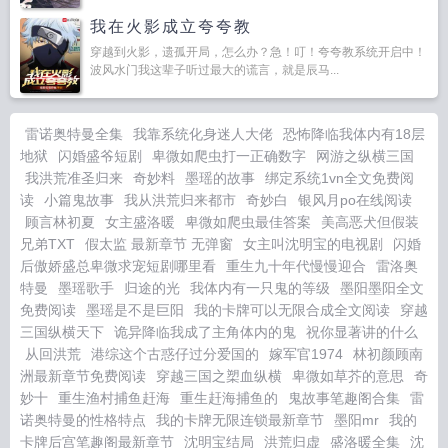
我在火影成立夸夸教
穿越到火影，遗孤开局，怎么办？急！叮！夸夸教系统开启中！
波风水门我这辈子听过最大的谎言，就是辰马...
雷诺奥特曼全集
我靠系统化身迷人大佬
恐怖降临我体内有18层
地狱
闪婚盛爷短剧
卑微如爬虫打一正确数字
网游之纵横三国
我洪荒准圣归来
奇妙料
墨瑶的故事
绑定系统1vn全文免费阅
读
小篇鬼故事
我从洪荒归来都市
奇妙白
银风月po在线阅读
顾言林初夏
女主盛洛暖
卑微如爬虫最佳答案
美高恶犬但假装
兄弟TXT
假太监 最新章节 无弹窗
女主叫沈明宝的电视剧
闪婚
后傲娇盛总卑微求宠短剧哪里看
重生九十年代慢慢迎合
雷洛奥
特曼
墨瑶歌手
归途的光
我体内有一只鬼的等级
墨阳墨阳全文
免费阅读
墨瑶是不是巨阳
我的卡牌可以无限合成全文阅读
穿越
三国纵横天下
诡异降临我成了主角体内的鬼
祝你显著讲的什么
从回洪荒
港综这个古惑仔过分爱国的
嫁军官1974
林初颜顾南
洲最新章节免费阅读
穿越三国之槊血纵横
卑微如草芥的意思
奇
妙十
重生渔村捕鱼赶海
重生赶海捕鱼的
鬼故事笔趣阁合集
雷
诺奥特曼的性格特点
我的卡牌无限连锁最新章节
墨阳mr
我的
卡牌后宫笔趣阁最新章节
沈明宝结局
洪荒归虚
盛洛暖全集
沈