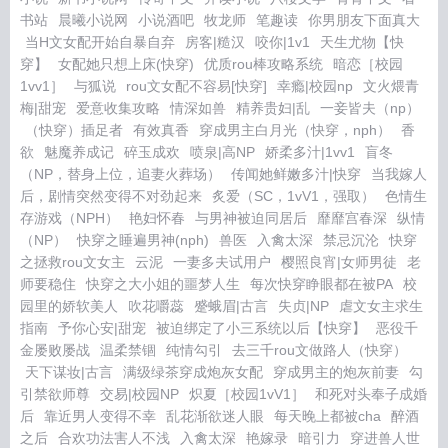
书站
晨曦小说网
小说酒吧
牧龙师
笔趣读
你男朋友下面真大
当H文女配开始自暴自弃
房客|糙汉
咬你|1v1
天生尤物【快
穿】
女配她只想上床(快穿)
优质rou棒攻略系统
暗恋［校园
1vv1］
与狐说
rou文女配不容易[快穿]
幸瘾|校园np
文火煨青
梅|甜宠
爱意收集攻略
情深如兽
精养贵妇|乱
一妾皆夫（np）
（快穿）插足者
有效真香
穿成男主白月光（快穿，nph）
香
欲
魅魔养成记
碎玉成欢
喷泉|高NP
娇柔多汁|1vv1
盲冬
（NP，替身上位，追妻火葬场）
传闻她鲜嫩多汁|快穿
当我嫁人
后，剧情突然变得不对劲起来
炙爱（SC，1vV1，强取）
色情生
存游戏（NPH）
艳妇怀春
与男神被迫同居后
靡靡宫春深
纵情
（NP）
快穿之睡遍男神(nph)
兽医
入禽太深
禁忌沉沦
快穿
之拯救rou文女主
云泥
一妻多夫试用户
樱照良宵|女师男徒
老
师要稳住
快穿之大小姐的噩梦人生
每次快穿睁眼都在被PA
校
园里的娇软美人
吹花嚼蕊
蹙蛾眉|古言
失贞|NP
虐文女主求生
指南
予你心安|甜宠
被迫绑定了小三系统以后【快穿】
恶役千
金屡败屡战
温柔禁锢
纯情勾引
去三千rou文做路人（快穿）
天下谋妆|古言
满级绿茶穿成炮灰女配
穿成男主的炮灰前妻
勾
引禁欲师尊
交易|校园NP
炽夏［校园1vV1］
和死对头奉子成婚
后
靠近男人变得不幸
乱花渐欲迷人眼
每天晚上都被cha
醉酒
之后
合欢功法害人不浅
入禽太深
艳嫁录
暗引力
穿进兽人世