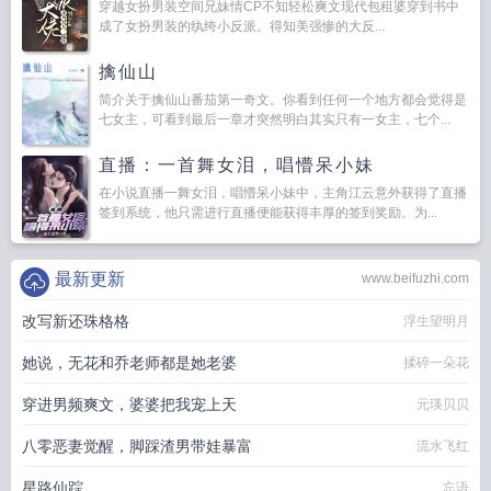
穿越女扮男装空间兄妹情CP不知轻松爽文现代包租婆穿到书中
成了女扮男装的纨绔小反派。得知美强惨的大反...
擒仙山
简介关于擒仙山番茄第一奇文。你看到任何一个地方都会觉得是
七女主，可看到最后一章才突然明白其实只有一女主，七个...
直播：一首舞女泪，唱懵呆小妹
在小说直播一舞女泪，唱懵呆小妹中，主角江云意外获得了直播
签到系统，他只需进行直播便能获得丰厚的签到奖励。为...
最新更新
www.beifuzhi.com
改写新还珠格格
浮生望明月
她说，无花和乔老师都是她老婆
揉碎一朵花
穿进男频爽文，婆婆把我宠上天
元瑛贝贝
八零恶妻觉醒，脚踩渣男带娃暴富
流水飞红
星路仙踪
忘语