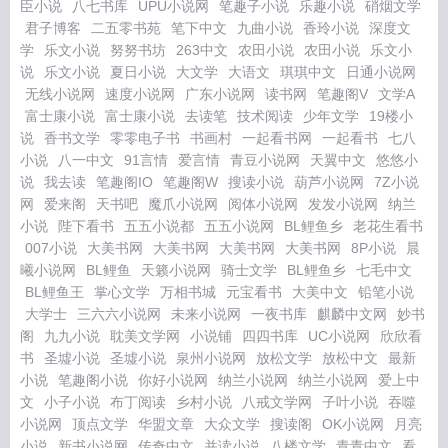
臣小说
八七书库
UPU小说网
笔趣子小说
乐趣小说
硝烟文学
君子博客
二五零书苑
笔下中文
九曲小说
香玲小说
深度文
学
乐文小说
努努书坊
263中文
农田小说
农田小说
乐文小
说
乐文小说
夏日小说
大文学
大语文
琪琪中文
日通小说网
无线小说网
速度小说网
广东小说网
读书网
笔趣阁V
文学A
富士康小说
富士康小说
去读笔
技术阅读
少年文学
19楼小
说
香书文学
零零电子书
书画村
一起看书网
一起看书
七八
小说
八一中文
91言情
爱言情
青豆小说网
天翼中文
悠悠小
说
我去读
笔趣阁IO
笔趣阁W
搜读小说
葫芦小说网
7Z小说
网
爱来阁
天书吧
魔爪小说网
阅体小说网
发发小说网
纳兰
小说
陛下看书
五五小说都
五五小说网
BL鲤鱼乡
老花生看书
007小说
大美书网
大美书网
大美书网
大美书网
8P小说
晨
曦小说网
BL鲤鱼
天籁小说网
骑士文学
BL鲤鱼乡
七毛中文
BL鲤鱼王
掌心文学
万相书城
元宝看书
大美中文
铅笔小说
大学士
三六六小说网
未来小说网
一夜书库
麒麟中文网
妙书
阁
九九小说
耽美文学网
小说铺
四四书库
UC小说网
欣欣看
书
圣墟小说
圣墟小说
泉州小说网
放松文学
放松中文
最新
小说
笔趣阁小说
你好小说网
纳兰小说网
纳兰小说网
爱上中
文
小子小说
布丁阅读
乡村小说
八戒文学网
子叶小说
吞噬
小说网
顶点文学
华盟文章
大众文学
搜读阁
OK小说网
月亮
小说
新书小说网
传奇中文
并读小说
八楼文学
青青中文
看