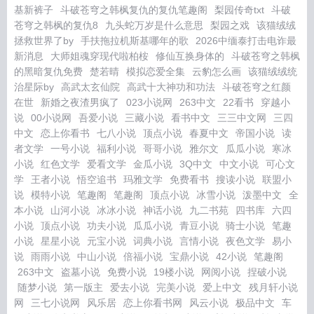
基新裤子
斗破苍穹之韩枫复仇的复仇笔趣阁
梨园传奇txt
斗破
苍穹之韩枫的复仇8
九头蛇万岁是什么意思
梨园之戏
该猫绒绒
拯救世界了by
手扶拖拉机斯基哪年的歌
2026中缅泰打击电诈最
新消息
大师姐魂穿现代啦柏桉
修仙互换身体的
斗破苍穹之韩枫
的黑暗复仇免费
楚若晴
模拟恋爱全集
云豹怎么画
该猫绒绒统
治星际by
高武太玄仙院
高武十大神功和功法
斗破苍穹之红颜
在世
新婚之夜渣男疯了
023小说网
263中文
22看书
穿越小
说
00小说网
吾爱小说
三藏小说
看书中文
三三中文网
三四
中文
恋上你看书
七八小说
顶点小说
春夏中文
帝国小说
读
者文学
一号小说
福利小说
哥哥小说
雅尔文
瓜瓜小说
寒冰
小说
红色文学
爱看文学
金瓜小说
3Q中文
中文小说
可心文
学
王者小说
悟空追书
玛雅文学
免费看书
搜读小说
联盟小
说
模特小说
笔趣阁
笔趣阁
顶点小说
冰雪小说
泼墨中文
全
本小说
山河小说
冰冰小说
神话小说
九二书苑
四书库
六四
小说
顶点小说
功夫小说
瓜瓜小说
青豆小说
骑士小说
笔趣
小说
星星小说
元宝小说
词典小说
言情小说
夜色文学
易小
说
雨雨小说
中山小说
倍福小说
宝鼎小说
42小说
笔趣阁
263中文
盗墓小说
免费小说
19楼小说
网阅小说
捏破小说
随梦小说
第一版主
爱去小说
完美小说
爱上中文
残月轩小说
网
三七小说网
风乐居
恋上你看书网
风云小说
极品中文
车