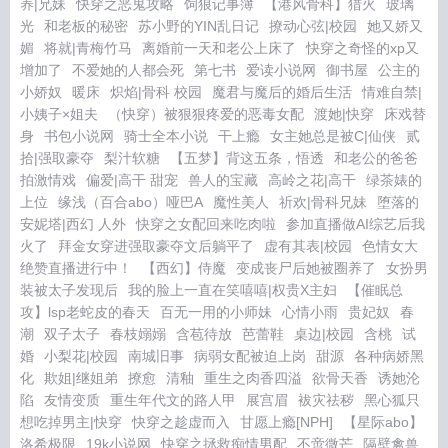
养|兄妹
快穿之恶鬼攻略
饲狼记事簿
【港风骨科】猎火
玻璃
光
和老板的秘密
苏小野的YIN乱日记
撩动心弦|校园
她又娇又
媚
将就|青梅竹马
离婚前一天和老公上床了
快穿之奇怪的xp又
增加了
不爱她的人都会死
第七书
爱读小说网
御书屋
公主的
小娇奴
暖床
炽焰|骨科 校园
魔君与魔后的婚后生活
情难自禁|
小姨子×姐夫
（快穿）被狠狠疼爱的恶毒女配
渡她|快穿
床戏替
身
书包小说网
骑士全本小说
干上瘾
女主她总是被C|仙侠
贰
拾|强取豪夺
梨汁软糖
【五梦】背这五条，悟透
和老公的爸爸
拍激情戏
偏爱|高干 甜宠
兽人的宝藏
高岭之花|高干
绿茶婊的
上位
缘浅（百合abo）哑巴A
魔性美人
祈欢|骨科兄妹
堕落的
安妮塔|西幻 人外
快穿之女配回来吃肉啦
参加直播做AI综艺后我
火了
拜金女穿进强取豪夺文后躺平了
虚有其表|校园
色情女大
绝赞直播进行中！
【西幻】侍魔
变成丧尸后她被圈养了
女扮男
装被太子发现后
我的脸上一直在笑嘻嘻|权贵X主妇
【催眠总
攻】lsp老蛇皮的春天
百无一用的小师妹
心情小雨
贵妃奴
春
潮
双子太子
春枝嫋嫋
含苞待放
芭蕾鞋
桌边|校园
含桃
试
婚
小梨花|校园
南城旧事
病弱女配被迫上岗
甜源
各种病娇黑
化
欺姐|继姐弟
撩愈
清釉
重生之肉香四溢
欲骨天香
诱她沦
陷
友情变质
重生年代文的路人甲
展宫眉
袚灾祛秽
黑心狐只
想吃掉男主|快穿
快穿之趁虚而入
甘愿上瘾[NPH]
【星际abo】
洛希极限
19k小说网
快穿之拯救痴情男配
不啻微芒
隔壁禽兽