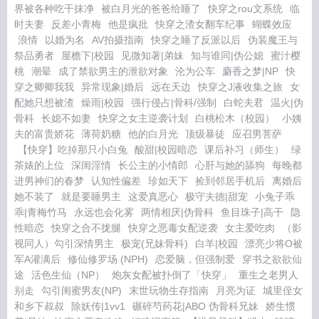
界被各种吃干抹净
被白月光的爸爸给睡了
快穿之rou文系统
临
时夫妻
反差小青梅
他是疯批
快穿之渣女翻车纪事
蝴蝶效应
浪情
以婚为名
AV拍摄指南
快穿之睡了反派以后
伪装魔王与
祭品勇者
屋檐下|校园
见微知著|弟妹
知与谁同|伪公媳
蜜汁樱
桃
潮晕
成了禁欲男主的泄欲对象
沦为公车
麝香之梦|NP
快
穿之卿卿我我
异常现象|婚后
远在天边
快穿之J液收集之旅
女
配她只想被渣
燥雨|校园
强行侵占|骨科/强制
白蛇夫君
温火|伪
骨科
长媳不如妻
快穿之女主逆袭计划
白桃松木（校园）
小姨
夫的富贵娇花
薄荷奶糖
他的白月光
顶级暴徒
应召男菩萨
【快穿】吃掉那只小白兔
酸甜|校园暗恋
课后补习（师生）
绿
茶婊的上位
深闺淫情
长公主的小情郎
心肝与她的舔狗
每晚都
进男神们的春梦
认知性偏差
珍如天下
捡到邻居手机后
离婚后
她不装了
就是要睡男主
这爱真恶心
极守夫德|甜宠
小兔子乖
乖|青梅竹马
永远也会化雾
两情相厌|伪骨科
鱼目珠子|高干
隐
性暗恋
快穿之合不拢腿
快穿之恶毒女配逆袭
女主爱吃肉
（影
视同人）勾引深情男主
极宠(兄妹骨科)
白羊|校园
漂亮少将O被
军A灌满后
修仙修罗场 (NPH)
恋爱脑，但强制爱
穿书之欲欲仙
途
活色生仙（NP）
炮灰女配被扑倒了「快穿」
重生之老男人
别走
勾引闺蜜男友(NP)
末世玩物生存指南
月亮为证
城里侄女
和乡下叔叔
除妖传|1vv1
碾碎芍药花|ABO 伪骨科兄妹
娇生惯