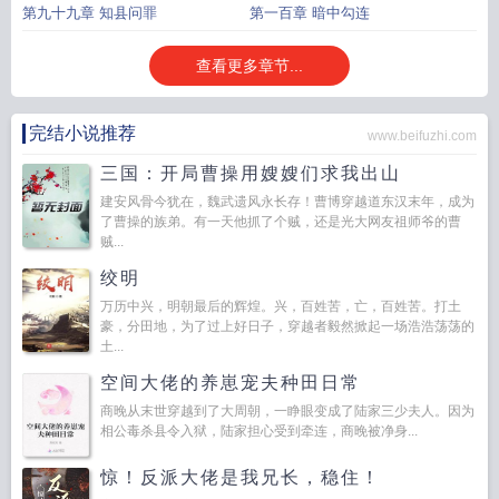
第九十九章 知县问罪
第一百章 暗中勾连
查看更多章节...
完结小说推荐
www.beifuzhi.com
三国：开局曹操用嫂嫂们求我出山
建安风骨今犹在，魏武遗风永长存！曹博穿越道东汉末年，成为
了曹操的族弟。有一天他抓了个贼，还是光大网友祖师爷的曹
贼...
绞明
万历中兴，明朝最后的辉煌。兴，百姓苦，亡，百姓苦。打土
豪，分田地，为了过上好日子，穿越者毅然掀起一场浩浩荡荡的
土...
空间大佬的养崽宠夫种田日常
商晚从末世穿越到了大周朝，一睁眼变成了陆家三少夫人。因为
相公毒杀县令入狱，陆家担心受到牵连，商晚被净身...
惊！反派大佬是我兄长，稳住！