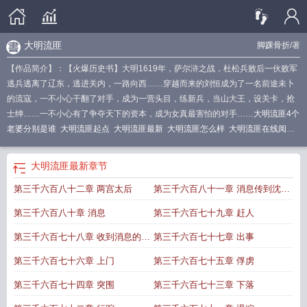
大明流匪
脚踝骨折
/著
【作品简介】：【火爆历史书】大明1619年，萨尔浒之战，杜松兵败后一伙败军
逃兵逃离了辽东，逃进关内，一路向西……穿越而来的刘恒成为了一名前途未卜
的流寇，一不小心干翻了对手，成为一营头目，练新兵，当山大王，设关卡，抢
士绅……一不小心有了争夺天下的资本，成为女真最害怕的对手……
大明流匪4个
老婆分别是谁
大明流匪起点
大明流匪最新
大明流匪怎么样
大明流匪在线阅
读
大明流匪女主有几个
大明流匪刘恒免费阅读
大明流匪 笔下
大明流匪全文免
费阅读
大明流匪5200
大明流匪TXT完本
大明流匪刘恒娶了谁
大明流匪 首
大明流匪
最新章节
发
大明流匪百度
大明流匪刘恒笔趣阁
大明流匪书评
大明流匪无弹窗无广告
大
第三千六百八十二章 两宫太后
第三千六百八十一章 消息传到沈阳
明流匪免费听书
大明流匪笔趣阁
大明流匪笔趣阁无错版
大明流匪刘恒
大明流
匪有声书
大明流匪txt
大明流匪在线阅读无广告
大明流匪最新章节列表
大明流
城
第三千六百八十章 消息
第三千六百七十九章 赶人
匪有声书免费听
大明流匪免费阅读全文
大明流匪一
大明流匪TXT奇书
大明流
匪好看吗
大明流匪最新章节阅读
大明流匪刘恒女主有几个
免费阅读大明流
第三千六百七十八章 收到消息的奥
第三千六百七十七章 出事
匪
大明流匪几个女主
大明流匪免费阅读
大明流匪TXT
大明流匪各人物介绍
大
巴
第三千六百七十六章 上门
第三千六百七十五章 俘虏
明流匪txt电子书
大明流匪TXT八零
大明流匪无弹窗
大明流匪最新章节全文免费
阅读
大明流匪百度提取码
大明流匪TXT百度
大明流匪女主角是谁
大明流匪顶
第三千六百七十四章 突围
第三千六百七十三章 下落
点
大明流匪评价
大明流匪作者
大明流匪123
大明流匪全文
大明流匪TXT免费