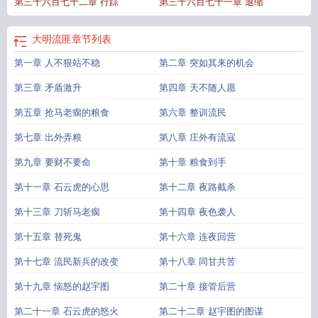
第三千六百七十二章 行踪
第三千六百七十一章 退缩
全本
大明流匪 笔趣阁
大明流匪 脚踝骨折
大明流匪txt全集
大明流匪女主角
大
明流匪百度百科
大明流匪无错
大明流匪无弹窗 全本
大明流匪大结局是什么
大
明流匪笔趣阁完整版
大明流匪新书本网
大明流匪女主
大明流匪TXT奇书网
大
大明流匪
章节列表
明流匪有声
大明流匪正版免费阅读
大明流匪女主是谁
大明流匪t
大明流匪全文
第一章 人不狠站不稳
第二章 突如其来的机会
免费阅读5200
大明流匪无错免费阅读
大明流匪刘恒的结局
大明流匪最新章
节
大明流匪最新章节列表-无弹窗-笔趣阁手机版
大明流匪全本TXT
大明流匪有
第三章 矛盾激升
第四章 天不随人愿
声免费收听
大明流匪免费
大明流匪顶点网
大明流匪起点中文网
大明流匪txt八
零
第五章 抢马老瘸的粮食
大明流匪刘恒的老婆
笔趣阁大明流匪
第六章 整训流民
大明流匪无弹窗笔趣阁
大明流匪123
读
第七章 出外弄粮
第八章 庄外有流寇
第九章 要财不要命
第十章 粮食到手
第十一章 石云虎的心思
第十二章 夜路截杀
第十三章 刀斩马老瘸
第十四章 夜色袭人
第十五章 替死鬼
第十六章 连夜回营
第十七章 流民新兵的改变
第十八章 同甘共苦
第十九章 恼怒的赵宇图
第二十章 接管后营
第二十一章 石云虎的怒火
第二十二章 赵宇图的图谋