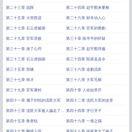
第二十三章 战阵
第二十四章 赵宇图来要粮
第二十五章 大营西进
第二十六章 财帛动人心
第二十七章 石云虎被困
第二十八章 官军的围剿
第二十九章 官军溃败
第三十章 陈寻平的怀疑
第三十一章 迷了心窍
第三十二章 赵宇图拜服
第三十三章 石云虎脱困
第三十四章 阳原县县令
第三十五章 营啸
第三十六章 追剿流匪
第三十七章 帅才
第三十八章 大军无粮
第三十九章 官军屠村
第四十章 人命如草芥
第四十一章 属于刘恒的流匪大军
第四十二章 流民大军的改变
第四十三章 流匪大军被人骗走了银
第四十四章 牙行牙子
子
第四十五章 鲁密铳
第四十六章 一墙之隔
第四十七章 翻墙入院
第四十八章 徐家拿走了银子