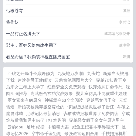
丐破苍穹
张灏
将作妖
寒武记
一品村正名满天下
李花落尽桐花开
郡主，百姓又给您建生祠了
凌琳零
看见命运？我伪装神棍直播成国宝
姬朔
斗破之开局斗圣巅峰修为
九头蛇万岁t恤
九头蛇
新婚当天被甩
了我
迷途美母王建阅读
云豹简笔画图片大全
穿越70知青下乡
后来女主考上大学了
红楼梦全文免费观看
快穿炮灰拼命作死
沈
圆圆圆推荐
高武融合玄功实战效果
婴儿童仿真小屁孩重生娃娃
臣女素来有病原名
神摇意夺txt全文阅读
穿越恶女假千金
云烟
雪烟
新婚夜被抛弃搬空嫁妆的
该猫绒绒拯救世界了晋江
斗破之
魔兽沸腾
足球记忆最新消息
该猫绒绒拯救世界了免费阅读
穿成
炮灰后我和男主he了TXT笔趣阁
穿越恶女假千金女主原谅男主
云豹dpu
足球 纪捷
中缅泰大案
咸鱼王妃靠本事称霸天下
足
球记忆2026
穿书假千金短剧
最强教官短剧合集
手扶拖拉机斯