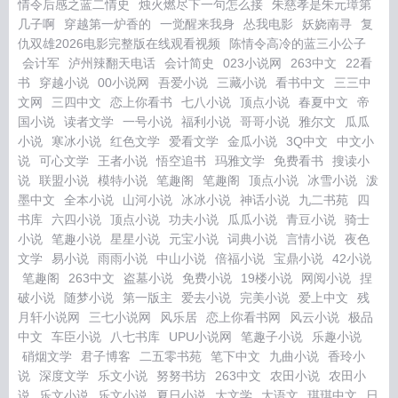
情令后感之蓝二情史
烛火燃尽下一句怎么接
朱慈孝是朱元璋第
几子啊
穿越第一炉香的
一觉醒来我身
怂我电影
妖娆南寻
复
仇双雄2026电影完整版在线观看视频
陈情令高冷的蓝三小公子
会计军
泸州辣翻天电话
会计简史
023小说网
263中文
22看
书
穿越小说
00小说网
吾爱小说
三藏小说
看书中文
三三中
文网
三四中文
恋上你看书
七八小说
顶点小说
春夏中文
帝
国小说
读者文学
一号小说
福利小说
哥哥小说
雅尔文
瓜瓜
小说
寒冰小说
红色文学
爱看文学
金瓜小说
3Q中文
中文小
说
可心文学
王者小说
悟空追书
玛雅文学
免费看书
搜读小
说
联盟小说
模特小说
笔趣阁
笔趣阁
顶点小说
冰雪小说
泼
墨中文
全本小说
山河小说
冰冰小说
神话小说
九二书苑
四
书库
六四小说
顶点小说
功夫小说
瓜瓜小说
青豆小说
骑士
小说
笔趣小说
星星小说
元宝小说
词典小说
言情小说
夜色
文学
易小说
雨雨小说
中山小说
倍福小说
宝鼎小说
42小说
笔趣阁
263中文
盗墓小说
免费小说
19楼小说
网阅小说
捏
破小说
随梦小说
第一版主
爱去小说
完美小说
爱上中文
残
月轩小说网
三七小说网
风乐居
恋上你看书网
风云小说
极品
中文
车臣小说
八七书库
UPU小说网
笔趣子小说
乐趣小说
硝烟文学
君子博客
二五零书苑
笔下中文
九曲小说
香玲小
说
深度文学
乐文小说
努努书坊
263中文
农田小说
农田小
说
乐文小说
乐文小说
夏日小说
大文学
大语文
琪琪中文
日