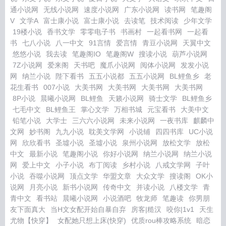
通小说网
无线小说网
速度小说网
广东小说网
读书网
笔趣阁
V
文学A
富士康小说
富士康小说
去读笔
技术阅读
少年文学
19楼小说
香书文学
零零电子书
书画村
一起看书网
一起看
书
七八小说
八一中文
91言情
爱言情
青豆小说网
天翼中文
悠悠小说
我去读
笔趣阁IO
笔趣阁W
搜读小说
葫芦小说网
7Z小说网
爱来阁
天书吧
魔爪小说网
阅体小说网
发发小说
网
纳兰小说
陛下看书
五五小说都
五五小说网
BL鲤鱼乡
老
花生看书
007小说
大美书网
大美书网
大美书网
大美书网
8P小说
晨曦小说网
BL鲤鱼
天籁小说网
骑士文学
BL鲤鱼乡
七毛中文
BL鲤鱼王
掌心文学
万相书城
元宝看书
大美中文
铅笔小说
大学士
三六六小说网
未来小说网
一夜书库
麒麟中
文网
妙书阁
九九小说
耽美文学网
小说铺
四四书库
UC小说
网
欣欣看书
圣墟小说
圣墟小说
泉州小说网
放松文学
放松
中文
最新小说
笔趣阁小说
你好小说网
纳兰小说网
纳兰小说
网
爱上中文
小子小说
布丁阅读
乡村小说
八戒文学网
子叶
小说
吞噬小说网
顶点文学
华盟文章
大众文学
搜读阁
OK小
说网
月亮小说
新书小说网
传奇中文
并读小说
八楼文学
青
青中文
看书站
晨曦小说网
小说酒吧
牧龙师
笔趣读
你男朋
友下面真大
当H文女配开始自暴自弃
房客|糙汉
咬你|1v1
天生
尤物【快穿】
女配她只想上床(快穿)
优质rou棒攻略系统
暗恋