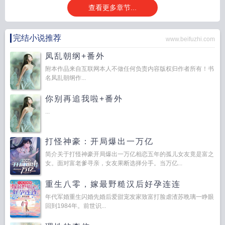
查看更多章节...
完结小说推荐
www.beifuzhi.com
凤乱朝纲+番外
附本作品来自互联网本人不做任何负责内容版权归作者所有！书
名凤乱朝纲作...
你别再追我啦+番外
...
打怪神豪：开局爆出一万亿
简介关于打怪神豪开局爆出一万亿相恋五年的孤儿女友竟是富之
女。面对富老爹寻亲，女友果断选择分手。当万亿...
重生八零，嫁最野糙汉后好孕连连
年代军婚重生闪婚先婚后爱甜宠发家致富打脸虐渣苏晩璃一睁眼
回到1984年。前世识...