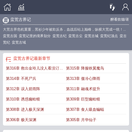
蛮荒古界记
醉看炊烟
/著
大荒古界危机重重，黑衫少年被欺反杀，血战后站上巅峰，纵横大荒成一统！...
蛮荒古国
蛮荒记里的境界划分
蛮荒古纪
蛮荒古尘
蛮荒古城
蛮荒纪顶点
蛮古
荒纪
蛮荒古域
蛮荒古界记
最新章节
第316章 救出金玲儿没人看没订阅
第315章 降服铁翼魔鸟
不写了
第314章 不死尸兵
第313章 傲冷心降雨
第312章 误入箭雨阵
第311章 融魂术提升
第310章 诱惑癞蛤蟆
第309章 巨型癞蛤蟆
第308章 进入极天深渊
第307章 食人吸血蝙蝠
第306章 极天深渊
第305章 月华仙子