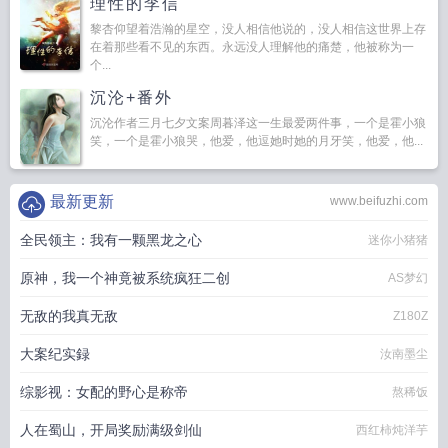
理性的李信
黎杏仰望着浩瀚的星空，没人相信他说的，没人相信这世界上存
在着那些看不见的东西。永远没人理解他的痛楚，他被称为一
个...
沉沦+番外
沉沦作者三月七夕文案周暮泽这一生最爱两件事，一个是霍小狼
笑，一个是霍小狼哭，他爱，他逗她时她的月牙笑，他爱，他...
最新更新
www.beifuzhi.com
全民领主：我有一颗黑龙之心
迷你小猪猪
原神，我一个神竟被系统疯狂二创
AS梦幻
无敌的我真无敌
Z180Z
大案纪实録
汝南墨尘
综影视：女配的野心是称帝
熬稀饭
人在蜀山，开局奖励满级剑仙
西红柿炖洋芋