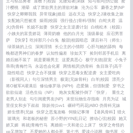
王与祭品勇者
屋檐下|校园
见微知著|弟妹
知与谁同|伪公媳
蜜
汁樱桃
潮晕
成了禁欲男主的泄欲对象
沦为公车
麝香之梦|NP
快穿之卿卿我我
异常现象|婚后
远在天边
快穿之J液收集之旅
女配她只想被渣
燥雨|校园
强行侵占|骨科/强制
白蛇夫君
温
火|伪骨科
长媳不如妻
快穿之女主逆袭计划
白桃松木（校园）
小姨夫的富贵娇花
薄荷奶糖
他的白月光
顶级暴徒
应召男菩
萨
【快穿】吃掉那只小白兔
酸甜|校园暗恋
课后补习（师生）
绿茶婊的上位
深闺淫情
长公主的小情郎
心肝与她的舔狗
每
晚都进男神们的春梦
认知性偏差
珍如天下
捡到邻居手机后
离
婚后她不装了
就是要睡男主
这爱真恶心
极守夫德|甜宠
小兔子
乖乖|青梅竹马
永远也会化雾
两情相厌|伪骨科
鱼目珠子|高干
隐性暗恋
快穿之合不拢腿
快穿之恶毒女配逆袭
女主爱吃肉
（影视同人）勾引深情男主
极宠(兄妹骨科)
白羊|校园
漂亮少
将O被军A灌满后
修仙修罗场 (NPH)
恋爱脑，但强制爱
穿书之
欲欲仙途
活色生仙（NP）
炮灰女配被扑倒了「快穿」
重生之
老男人别走
勾引闺蜜男友(NP)
末世玩物生存指南
月亮为证
城
里侄女和乡下叔叔
除妖传|1vv1
碾碎芍药花|ABO 伪骨科兄妹
娇生惯养|兄妹
快穿之恶鬼攻略
饲狼记事簿
【港风骨科】猎火
玻璃光
和老板的秘密
苏小野的YIN乱日记
撩动心弦|校园
她又
娇又媚
将就|青梅竹马
离婚前一天和老公上床了
快穿之奇怪的
xp又增加了
不爱她的人都会死
第七书
爱读小说网
御书屋
公