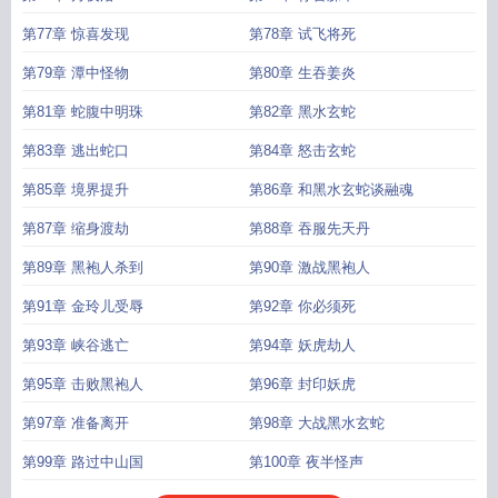
第77章 惊喜发现
第78章 试飞将死
第79章 潭中怪物
第80章 生吞姜炎
第81章 蛇腹中明珠
第82章 黑水玄蛇
第83章 逃出蛇口
第84章 怒击玄蛇
第85章 境界提升
第86章 和黑水玄蛇谈融魂
第87章 缩身渡劫
第88章 吞服先天丹
第89章 黑袍人杀到
第90章 激战黑袍人
第91章 金玲儿受辱
第92章 你必须死
第93章 峡谷逃亡
第94章 妖虎劫人
第95章 击败黑袍人
第96章 封印妖虎
第97章 准备离开
第98章 大战黑水玄蛇
第99章 路过中山国
第100章 夜半怪声