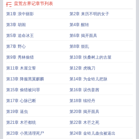
蛮荒古界记
章节列表
第1章 浪中丽影
第2章 来历不明的女子
第3章 胡闹
第4章 醒转
第5章 追命冰王
第6章 揭开面具
第7章 野心
第8章 烦乱
第9章 秀林偷猎
第10章 扶桑树上的古屋
第11章 木屋立誓
第12章 虎魄刀
第13章 降服黑翼麒麟
第14章 为金铃儿把脉
第15章 偷猎被问罪
第16章 误伤姜茜
第17章 心脉已断
第18章 续经丹
第19章 逼虫
第20章 揭开面具
第21章 木芒都统
第22章 木芒之死
第23章 小黑清理死尸
第24章 金铃儿蛊虫被逼出