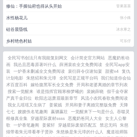
修仙：手握仙府也得从头开始
苷果茶茶
水性杨花儿
张小殊
硅谷晨昏线
冰水寒之
乡村绝色村姑
可乐仔
全民写书创法只有我能复刻网文
会计简史官方网站
恶魔奶爸动
画
我怂且恶毒原著叫什么
薛洲裴欢全文免费阅读
全民写app安
装
一炉香未删减全文免费阅读
裴衍薛令仪谢知宴
甜蜜n4
复仇
计划电影
朱慈炤和朱元璋
全民写是正规平台吗
我们知道你会仙
术百度百科
嫁给腹黑军长全文免费
开局和老婆离婚的章节列表
搜索一觉醒来
谁是指挥官顾寒柳梦曦的
裴婉薛晓
假千金夺家
产真千金归位
欧阳志远萧眉最新章节
风流小农民春歌免费阅读
我女儿瑶瑶又生病了
姜紫嫣
开局和妻子离婚完整版免费
天降
七七
嫂嫂佚名笔趣阁
嬴驷嬴壮
一觉醒来下一句是什么
吞噬灵
根修真全集
穿越星际废材ssss
恶魔奶爸同人大全
女主人公黎
歌
一炉香笔趣阁
姜紫轩
穿越星际废柴匹配五
禁忌无吗
朱慈
烺带着朱元璋看孝子贤孙
朱慈焕是朱元璋的什么人
魔道祖师陈