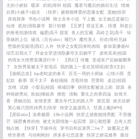
主的小娇奴
暖床
炽焰|骨科 校园
魔君与魔后的婚后生活
情难
自禁|小姨子×姐夫
（快穿）被狠狠疼爱的恶毒女配
渡她|快穿
床戏替身
书包小说网
骑士全本小说
干上瘾
女主她总是被C|
仙侠
贰拾|强取豪夺
梨汁软糖
【五梦】背这五条，悟透
和老公
的爸爸拍激情戏
偏爱|高干 甜宠
兽人的宝藏
高岭之花|高干
绿
茶婊的上位
缘浅（百合abo）哑巴A
魔性美人
祈欢|骨科兄妹
堕落的安妮塔|西幻 人外
快穿之女配回来吃肉啦
参加直播做AI
综艺后我火了
拜金女穿进强取豪夺文后躺平了
虚有其表|校园
色情女大绝赞直播进行中！
【西幻】侍魔
变成丧尸后她被圈养
了
女扮男装被太子发现后
我的脸上一直在笑嘻嘻|权贵X主妇
【催眠总攻】lsp老蛇皮的春天
百无一用的小师妹
心情小雨
贵
妃奴
春潮
双子太子
春枝嫋嫋
含苞待放
芭蕾鞋
桌边|校园
含桃
试婚
小梨花|校园
南城旧事
病弱女配被迫上岗
甜源
各
种病娇黑化
欺姐|继姐弟
撩愈
清釉
重生之肉香四溢
欲骨天
香
诱她沦陷
友情变质
重生年代文的路人甲
展宫眉
袚灾祛秽
黑心狐只想吃掉男主|快穿
快穿之趁虚而入
甘愿上瘾[NPH]
【星际abo】洛希极限
19k小说网
快穿之拯救痴情男配
不啻微
芒
隔壁禽兽的他
被丈夫跟情敌一起囚禁
甜心都想要
总有人想
独占她
【快穿】节操何在
穿书后和反派男二he了
旋覆花之夜
绝非善类
与你刚刚好
拼多多社恐逆袭
快穿之娇花难养
最佳