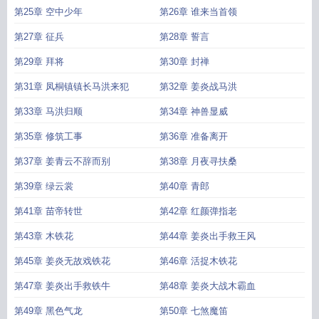
第25章 空中少年
第26章 谁来当首领
第27章 征兵
第28章 誓言
第29章 拜将
第30章 封禅
第31章 凤桐镇镇长马洪来犯
第32章 姜炎战马洪
第33章 马洪归顺
第34章 神兽显威
第35章 修筑工事
第36章 准备离开
第37章 姜青云不辞而别
第38章 月夜寻扶桑
第39章 绿云裳
第40章 青郎
第41章 苗帝转世
第42章 红颜弹指老
第43章 木铁花
第44章 姜炎出手救王风
第45章 姜炎无故戏铁花
第46章 活捉木铁花
第47章 姜炎出手救铁牛
第48章 姜炎大战木霸血
第49章 黑色气龙
第50章 七煞魔笛