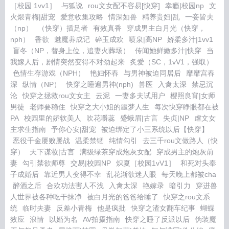
［校园 1vv1］
与狐说
rou文女配不容易[快穿]
幸瘾|校园np
文
火煨青梅|甜宠
爱意收集攻略
情深如兽
精养贵妇|乱
一妾皆夫
（np）
（快穿）插足者
有效真香
穿成男主白月光（快穿，
nph）
香欲
魅魔养成记
碎玉成欢
喷泉|高NP
娇柔多汁|1vv1
盲冬（NP，替身上位，追妻火葬场）
传闻她鲜嫩多汁|快穿
当
我嫁人后，剧情突然变得不对劲起来
炙爱（SC，1vV1，强取）
色情生存游戏（NPH）
艳妇怀春
与男神被迫同居后
靡靡宫春
深
纵情（NP）
快穿之睡遍男神(nph)
兽医
入禽太深
禁忌沉
沦
快穿之拯救rou文女主
云泥
一妻多夫试用户
樱照良宵|女师
男徒
老师要稳住
快穿之大小姐的噩梦人生
每次快穿睁眼都在被
PA
校园里的娇软美人
吹花嚼蕊
蹙蛾眉|古言
失贞|NP
虐文女
主求生指南
予你心安|甜宠
被迫绑定了小三系统以后【快穿】
恶役千金屡败屡战
温柔禁锢
纯情勾引
去三千rou文做路人（快
穿）
天下谋妆|古言
满级绿茶穿成炮灰女配
穿成男主的炮灰前
妻
勾引禁欲师尊
交易|校园NP
炽夏［校园1vV1］
和死对头奉
子成婚后
靠近男人变得不幸
乱花渐欲迷人眼
每天晚上都被cha
醉酒之后
合欢功法害人不浅
入禽太深
艳嫁录
暗引力
穿进兽
人世界被各种吃干抹净
被白月光的爸爸给睡了
快穿之rou文系
统
临时夫妻
反差小青梅
他是疯批
快穿之渣女翻车纪事
蝴蝶
效应
浪情
以婚为名
AV拍摄指南
快穿之睡了反派以后
伪装魔