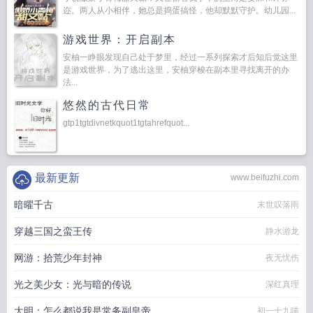
迩。两人从小相伴，她总是捣蛋搞怪，他却默默守护。幼儿园...
游戏世界：开启副本
安柚一睁眼发现自己处于梦里，经过一系列探索才后知后觉这里
是游戏世界，为了逃出这里，安柚穿梭在副本里寻找离开的办
法...
悠然的古代日常
gtp1tgtdivnetkquot1tgtahrefquot...
最新更新
www.beifuzhi.com
暗曜千古
末世叹落雨
穿越三国之蛮王传
静水游龙
网游：拾荒少年封神
夜无忧伤
光之美少女：光与暗的传说
深红真理
大明：怎么都说我是常务副皇帝
初一十九喵