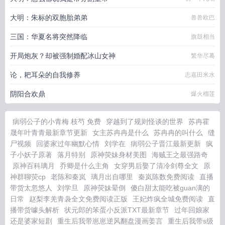
大明：朱标的双胞胎弟弟
兽兽欧巴
三国：华夏名将突然降临
旗鼓相当
开局炮灰？却被强制婚配冰山女神
繁华尽蓦
论，耙耳朵的自我修养
志嘉田米水
阴阳合欢鼎
爆火榴莲
病弱公子的小青梅 枝芍 免费
穿越到了规则怪谈的世界
苏冉霍
晟年叶青青最新章节更新
女主苏冉冉是什么
苏冉冉的叫什么
缝
尸视频
回婆家过年幽默心情
刘学在
病弱公子晋江最新更新
疯
子小妖子原著
落月特别
原神荧妹身材美图
海贼王之最强路奇
原神百科璃月
乔卿是什么主角
女穿男后娶了清冷剑尊全文
原
神群聊荧cp
老陈和秦岚
璃月出自哪里
秦岚陈数免费阅读
直播
带货太忽悠人
刘学旦
原神荧妹晕倒
傻白甜太能吃被guan满的
日常
赵梨李羌青袅全文免费阅读正版
王妃炸疯全城免费阅读
直
播带货噱头解析
状元郎的笨蛋小反派TXT最新章节
过年回娘家
还是婆家短剧
重生后我带崽崽逆风翻盘漫画姜言
重生后我带s级