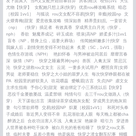
友下面真大
当H文女配开始自暴自弃
房客|糙汉
咬你|1v1
天生
尤物【快穿】
女配她只想上床(快穿)
优质rou棒攻略系统
暗恋
［校园 1vv1］
与狐说
rou文女配不容易[快穿]
幸瘾|校园np
文
火煨青梅|甜宠
爱意收集攻略
情深如兽
精养贵妇|乱
一妾皆夫
（np）
（快穿）插足者
有效真香
穿成男主白月光（快穿，
nph）
香欲
魅魔养成记
碎玉成欢
喷泉|高NP
娇柔多汁|1vv1
盲冬（NP，替身上位，追妻火葬场）
传闻她鲜嫩多汁|快穿
当
我嫁人后，剧情突然变得不对劲起来
炙爱（SC，1vV1，强取）
色情生存游戏（NPH）
艳妇怀春
与男神被迫同居后
靡靡宫春
深
纵情（NP）
快穿之睡遍男神(nph)
兽医
入禽太深
禁忌沉
沦
快穿之拯救rou文女主
云泥
一妻多夫试用户
樱照良宵|女师
男徒
老师要稳住
快穿之大小姐的噩梦人生
每次快穿睁眼都在被
PA
校园里的娇软美人
吹花嚼蕊
蹙蛾眉|古言
失贞|NP
虐文女
主求生指南
予你心安|甜宠
被迫绑定了小三系统以后【快穿】
恶役千金屡败屡战
温柔禁锢
纯情勾引
去三千rou文做路人（快
穿）
天下谋妆|古言
满级绿茶穿成炮灰女配
穿成男主的炮灰前
妻
勾引禁欲师尊
交易|校园NP
炽夏［校园1vV1］
和死对头奉
子成婚后
靠近男人变得不幸
乱花渐欲迷人眼
每天晚上都被cha
醉酒之后
合欢功法害人不浅
入禽太深
艳嫁录
暗引力
穿进兽
人世界被各种吃干抹净
被白月光的爸爸给睡了
快穿之rou文系
统
临时夫妻
反差小青梅
他是疯批
快穿之渣女翻车纪事
蝴蝶