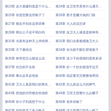
第23章 这大基建到底是个什么妖
第24章 这卫安究竟有什么通天的
法
本事
第25章 你是想要这些银子了
第26章 那才是赚大钱的门路
第27章 都走开别在这里碍事
第28章 大人此话怎讲
第29章 两位公子还不明白吗
第30章 这卫大人难道是财神爷下
凡
第31章 当真有这种天上掉馅饼的
第32章 我们全家都感激卫大人
好事
第33章 天下最快活
第34章 你当朕不眼红那笔银子
第35章 相爷您怎么能这么说
第36章 这小子的底细到底有多深
第37章 你怎的不去抢
第38章 好一个妇女能顶半边天
第39章 事出反常必有妖
第40章 咱定要完完整整地带回大
明
第41章 卫大人真是我们的再生父
第42章 怎么发这么大的脾气
母
第43章 把他的功劳都念给他听
第44章 卫安又想整什么幺蛾子
第45章 你小子到底想干什么
第46章 老朱你输了
第47章 你到底花了多少银子
第48章 这个世界已经不一样了