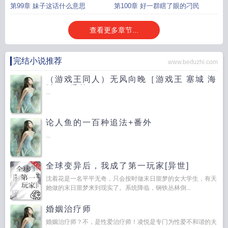
第99章 妹子这话什么意思
第100章 好一群瞎了眼的刁民
查看更多章节...
完结小说推荐
www.beifuzhi.com
（游戏王同人）无风向晚［游戏王 塞城 海
城］+番外
...
论人鱼的一百种追法+番外
...
全球变异后，我成了第一玩家[异世]
沈着花是一名平平无奇，只会按时做末日噩梦的女大学生，有天
她做的末日噩梦来到现实了。系统降临，钢铁丛林倒...
婚姻治疗师
婚姻治疗师？不，是性爱治疗师！凌悦是专门为性爱不和谐的夫