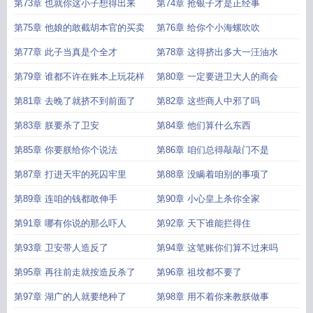
的
第73章 也就你这小子想得出来
第74章 抢银子才是正经事
第75章 他娘的敢截胡本官的买卖
第76章 给你个小海螺吹吹
第77章 此子当真是个全才
第78章 这得挤出多大一汪油水
第79章 谁都不许在账本上玩花样
第80章 一定要进卫大人的商会
第81章 去晚了就挤不到前面了
第82章 这些商人中邪了吗
第83章 朕要杀了卫安
第84章 他们算什么东西
第85章 你要朕给你个说法
第86章 咱们总得敲敲门不是
第87章 打进天牢的死囚牢里
第88章 没瞒着咱别的事项了
第89章 连咱的钱都敢伸手
第90章 小心皇上杀你全家
第91章 哪有你说的那么吓人
第92章 天下谁能拦得住
第93章 卫安带人造反了
第94章 这笔账你们算不过来吗
第95章 再往前走就按造反杀了
第96章 祖坟都不要了
第97章 湖广的人就要绝种了
第98章 用不着你来教朕做事