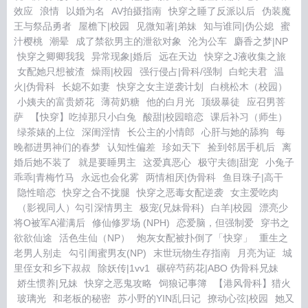
效应
浪情
以婚为名
AV拍摄指南
快穿之睡了反派以后
伪装魔
王与祭品勇者
屋檐下|校园
见微知著|弟妹
知与谁同|伪公媳
蜜
汁樱桃
潮晕
成了禁欲男主的泄欲对象
沦为公车
麝香之梦|NP
快穿之卿卿我我
异常现象|婚后
远在天边
快穿之J液收集之旅
女配她只想被渣
燥雨|校园
强行侵占|骨科/强制
白蛇夫君
温
火|伪骨科
长媳不如妻
快穿之女主逆袭计划
白桃松木（校园）
小姨夫的富贵娇花
薄荷奶糖
他的白月光
顶级暴徒
应召男菩
萨
【快穿】吃掉那只小白兔
酸甜|校园暗恋
课后补习（师生）
绿茶婊的上位
深闺淫情
长公主的小情郎
心肝与她的舔狗
每
晚都进男神们的春梦
认知性偏差
珍如天下
捡到邻居手机后
离
婚后她不装了
就是要睡男主
这爱真恶心
极守夫德|甜宠
小兔子
乖乖|青梅竹马
永远也会化雾
两情相厌|伪骨科
鱼目珠子|高干
隐性暗恋
快穿之合不拢腿
快穿之恶毒女配逆袭
女主爱吃肉
（影视同人）勾引深情男主
极宠(兄妹骨科)
白羊|校园
漂亮少
将O被军A灌满后
修仙修罗场 (NPH)
恋爱脑，但强制爱
穿书之
欲欲仙途
活色生仙（NP）
炮灰女配被扑倒了「快穿」
重生之
老男人别走
勾引闺蜜男友(NP)
末世玩物生存指南
月亮为证
城
里侄女和乡下叔叔
除妖传|1vv1
碾碎芍药花|ABO 伪骨科兄妹
娇生惯养|兄妹
快穿之恶鬼攻略
饲狼记事簿
【港风骨科】猎火
玻璃光
和老板的秘密
苏小野的YIN乱日记
撩动心弦|校园
她又