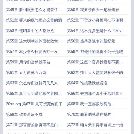
第49章 朕到底要怎么才能管住他
第50章 我要亲自去一趟福州府
啊
第51章 哪来的底气喝这么贵的酒
第52章 下官这小身板可扛不住啊
第53章 连咱看中的人都敢抢
第54章 这不是贪墨是什么 20xs
org
第55章 连大明朝的体面都敢拿去
第56章 热兵器战争的新纪元
卖
第57章 本少爷今日要再打十发
第58章 都他娘的觉得不公平是吧
第59章 用你们当然找不着
第60章 这些个官兵我看是不要命
了
第61章 五万两就五万两
第62章 找卫大人需要好多银子的
第63章 怎么你们这群刁民又来闹
第64章 谁接话我就说谁
事了
第65章 真当大明是他家的菜园子
第66章 去把那个混小子给咱拿下
了
20xs org 第67章 儿可想死你们了
第68章 我一直都很欣赏他
第69章 你要造反不成
第70章 朕看他就是在挑衅
第71章 那官府的物资可不是白来
第72章 咱今天非得亲自点上一炮