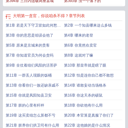
第394章 三日内连破两座县城
第393章 没一个落下的
大明第一贪官，你说咱杀不得？
章节列表
第1章 若是天下守卫皆如此何愁江
第2章 一个知县哪来这么多钱
山不固
第3章 你的意思是咱误会他了
第4章 哪来的老登
第5章 原来是京城来的贵客
第6章 你竟然在卖官
第7章 你知道官员为何会贪吗
第8章 这就对了嘛
第9章 全仗着咱们凤阳的活菩萨
第10章 那皇帝就是瞎了眼
第11章 一群丢人现眼的饭桶
第12章 怕是连你自己都不敢想
第13章 你看你们一族还缺亲戚不
第14章 谁敢妄动当场格杀
第15章 你就是凤阳知县卫安
第16章 你这天杀的硕鼠
第17章 朕的心里有杆秤
第18章 你砍他有什么用
第19章 这买卖咱怎么算都不亏
第20章 本官算是真服了你们了
第21章 朕养你们拱卫司有什么用
第22章 这他娘的是什么情况