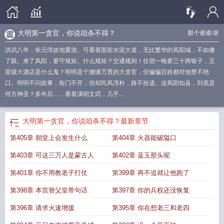
大明第一贪官，你说咱杀不得？
那个谁谁
/著
洪武八年，朱元璋故地重游。可看着面前水泥大道，无比繁华的凤阳城，不由傻
了眼。来了凤阳，要守规矩。什么规矩？交通规则！住宿一晚要三十两银子，五
星级大酒店是什么鬼？明明是个腰缠万贯的大贪官，但偏偏百姓都对他赞不绝
口。明明不问政事，衙门不开，但却民风淳朴，路不拾遗。这凤阳知县，到底是
何方神圣？多年后……看着满朝文武，几乎...
大明第一贪官，你说咱杀不得？
最新章节
第405章 朝堂上会发生什么
第404章 火器能破隘口
第403章 可这三万人是蒙古人
第402章 蓝玉那头呢
第401章 你不用教老子打仗
第399章 再不追就让他跑了
第398章 本宫替父皇带句话
第397章 你的兵权还没恢复
第396章 请求火速增援
第395章 你在想老三和老四