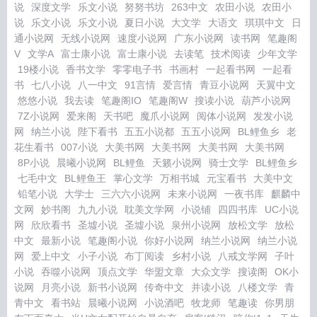
说
深度文学
乐文小说
努努书坊
263中文
农田小说
农田小
说
乐文小说
乐文小说
夏日小说
大文学
大语文
琪琪中文
日
通小说网
无线小说网
速度小说网
广东小说网
读书网
笔趣阁
V
文学A
富士康小说
富士康小说
去读笔
技术阅读
少年文学
19楼小说
香书文学
零零电子书
书画村
一起看书网
一起看
书
七八小说
八一中文
91言情
爱言情
青豆小说网
天翼中文
悠悠小说
我去读
笔趣阁IO
笔趣阁W
搜读小说
葫芦小说网
7Z小说网
爱来阁
天书吧
魔爪小说网
阅体小说网
发发小说
网
纳兰小说
陛下看书
五五小说都
五五小说网
BL鲤鱼乡
老
花生看书
007小说
大美书网
大美书网
大美书网
大美书网
8P小说
晨曦小说网
BL鲤鱼
天籁小说网
骑士文学
BL鲤鱼乡
七毛中文
BL鲤鱼王
掌心文学
万相书城
元宝看书
大美中文
铅笔小说
大学士
三六六小说网
未来小说网
一夜书库
麒麟中
文网
妙书阁
九九小说
耽美文学网
小说铺
四四书库
UC小说
网
欣欣看书
圣墟小说
圣墟小说
泉州小说网
放松文学
放松
中文
最新小说
笔趣阁小说
你好小说网
纳兰小说网
纳兰小说
网
爱上中文
小子小说
布丁阅读
乡村小说
八戒文学网
子叶
小说
吞噬小说网
顶点文学
华盟文章
大众文学
搜读阁
OK小
说网
月亮小说
新书小说网
传奇中文
并读小说
八楼文学
青
青中文
看书站
晨曦小说网
小说酒吧
牧龙师
笔趣读
你男朋