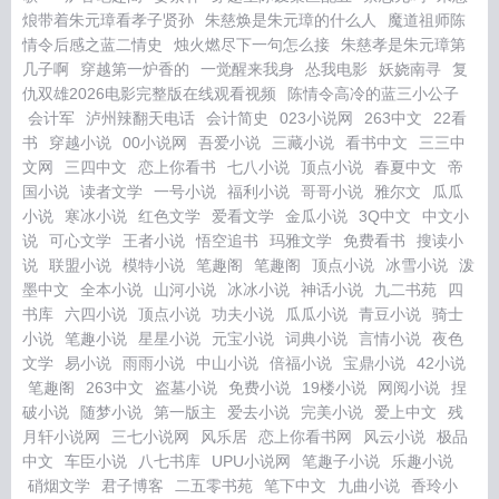
烺带着朱元璋看孝子贤孙
朱慈焕是朱元璋的什么人
魔道祖师陈
情令后感之蓝二情史
烛火燃尽下一句怎么接
朱慈孝是朱元璋第
几子啊
穿越第一炉香的
一觉醒来我身
怂我电影
妖娆南寻
复
仇双雄2026电影完整版在线观看视频
陈情令高冷的蓝三小公子
会计军
泸州辣翻天电话
会计简史
023小说网
263中文
22看
书
穿越小说
00小说网
吾爱小说
三藏小说
看书中文
三三中
文网
三四中文
恋上你看书
七八小说
顶点小说
春夏中文
帝
国小说
读者文学
一号小说
福利小说
哥哥小说
雅尔文
瓜瓜
小说
寒冰小说
红色文学
爱看文学
金瓜小说
3Q中文
中文小
说
可心文学
王者小说
悟空追书
玛雅文学
免费看书
搜读小
说
联盟小说
模特小说
笔趣阁
笔趣阁
顶点小说
冰雪小说
泼
墨中文
全本小说
山河小说
冰冰小说
神话小说
九二书苑
四
书库
六四小说
顶点小说
功夫小说
瓜瓜小说
青豆小说
骑士
小说
笔趣小说
星星小说
元宝小说
词典小说
言情小说
夜色
文学
易小说
雨雨小说
中山小说
倍福小说
宝鼎小说
42小说
笔趣阁
263中文
盗墓小说
免费小说
19楼小说
网阅小说
捏
破小说
随梦小说
第一版主
爱去小说
完美小说
爱上中文
残
月轩小说网
三七小说网
风乐居
恋上你看书网
风云小说
极品
中文
车臣小说
八七书库
UPU小说网
笔趣子小说
乐趣小说
硝烟文学
君子博客
二五零书苑
笔下中文
九曲小说
香玲小