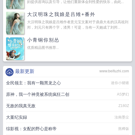
妇提供咨询以及引导，让他们重新体会到性爱的快乐，由此...
大汉明珠之我娘是吕雉+番外
大汉明珠之我娘是吕雉作者意元宝文案对于鼎鼎大名的汉高祖刘
邦，刘元只有两个字，渣男！可是，当有一天她成了刘邦...
小青铜你别怂
优质精品图书推荐...
最新更新
www.beifuzhi.com
全民领主：我有一颗黑龙之心
迷你小猪猪
原神，我一个神竟被系统疯狂二创
AS梦幻
无敌的我真无敌
Z180Z
大案纪实録
汝南墨尘
综影视：女配的野心是称帝
熬稀饭