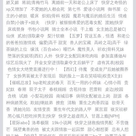
娇又媚
将就|青梅竹马
离婚前一天和老公上床了
快穿之奇怪的
xp又增加了
不爱她的人都会死
第七书
爱读小说网
御书屋
公
主的小娇奴
暖床
炽焰|骨科 校园
魔君与魔后的婚后生活
情难
自禁|小姨子×姐夫
（快穿）被狠狠疼爱的恶毒女配
渡她|快穿
床戏替身
书包小说网
骑士全本小说
干上瘾
女主她总是被C|
仙侠
贰拾|强取豪夺
梨汁软糖
【五梦】背这五条，悟透
和老公
的爸爸拍激情戏
偏爱|高干 甜宠
兽人的宝藏
高岭之花|高干
绿
茶婊的上位
缘浅（百合abo）哑巴A
魔性美人
祈欢|骨科兄妹
堕落的安妮塔|西幻 人外
快穿之女配回来吃肉啦
参加直播做AI
综艺后我火了
拜金女穿进强取豪夺文后躺平了
虚有其表|校园
色情女大绝赞直播进行中！
【西幻】侍魔
变成丧尸后她被圈养
了
女扮男装被太子发现后
我的脸上一直在笑嘻嘻|权贵X主妇
【催眠总攻】lsp老蛇皮的春天
百无一用的小师妹
心情小雨
贵
妃奴
春潮
双子太子
春枝嫋嫋
含苞待放
芭蕾鞋
桌边|校园
含桃
试婚
小梨花|校园
南城旧事
病弱女配被迫上岗
甜源
各
种病娇黑化
欺姐|继姐弟
撩愈
清釉
重生之肉香四溢
欲骨天
香
诱她沦陷
友情变质
重生年代文的路人甲
展宫眉
袚灾祛秽
黑心狐只想吃掉男主|快穿
快穿之趁虚而入
甘愿上瘾[NPH]
【星际abo】洛希极限
19k小说网
快穿之拯救痴情男配
不啻微
芒
隔壁禽兽的他
被丈夫跟情敌一起囚禁
甜心都想要
总有人想