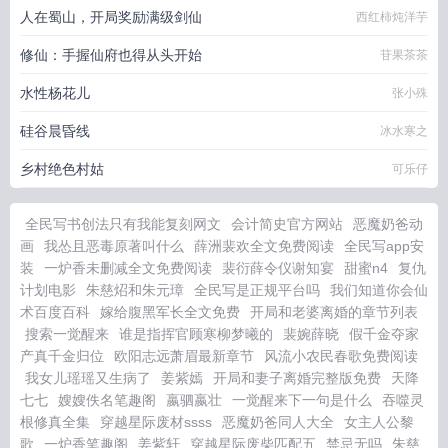
人在蜀山，开局奖励满级剑仙
西红柿炖洋芋
修仙：手握仙府也得从头开始
苷果茶茶
水性杨花儿
张小殊
硅谷晨昏线
冰水寒之
乡村绝色村姑
可乐仔
全民写书创法只有我能复刻网文
会计简史官方网站
恶魔奶爸动
画
我怂且恶毒原著叫什么
薛洲裴欢全文免费阅读
全民写app安
装
一炉香未删减全文免费阅读
裴衍薛令仪谢知宴
甜蜜n4
复仇
计划电影
朱慈炤和朱元璋
全民写是正规平台吗
我们知道你会仙
术百度百科
嫁给腹黑军长全文免费
开局和老婆离婚的章节列表
搜索一觉醒来
谁是指挥官顾寒柳梦曦的
裴婉薛晓
假千金夺家
产真千金归位
欧阳志远萧眉最新章节
风流小农民春歌免费阅读
我女儿瑶瑶又生病了
姜紫嫣
开局和妻子离婚完整版免费
天降
七七
嫂嫂佚名笔趣阁
嬴驷嬴壮
一觉醒来下一句是什么
吞噬灵
根修真全集
穿越星际废材ssss
恶魔奶爸同人大全
女主人公黎
歌
一炉香笔趣阁
姜紫轩
穿越星际废柴匹配五
禁忌无吗
朱慈