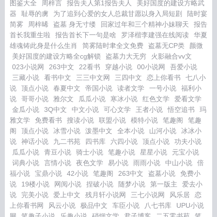
图鉴大全
周梓言
报告夫人第1报告夫人
美好国度的建设方略武
器
耻辱的虜
为了追到心爱的女人总裁甘愿以身入局短剧
陆时宴
简雾
周梓晞
盗墓 身无寸缕
回家过年和三个精神小妹聊天
报告
首长我重生啦
报告首长下一句是啥
罗泽楷李建强在线阅读
华夏
雄魂铸此身是什么生肖
简雾陆时聿全文免费
盗墓无CP类
颜微
美好国度的建设方略全cg解锁
盗墓力大无穷
火影融合vv文
023小说网
263中文
22看书
穿越小说
00小说网
吾爱小说
三藏小说
看书中文
三三中文网
三四中文
恋上你看书
七八小
说
顶点小说
春夏中文
帝国小说
读者文学
一号小说
福利小
说
哥哥小说
雅尔文
瓜瓜小说
寒冰小说
红色文学
爱看文学
金瓜小说
3Q中文
中文小说
可心文学
王者小说
悟空追书
玛
雅文学
免费看书
搜读小说
联盟小说
模特小说
笔趣阁
笔趣
阁
顶点小说
冰雪小说
泼墨中文
全本小说
山河小说
冰冰小
说
神话小说
九二书苑
四书库
六四小说
顶点小说
功夫小说
瓜瓜小说
青豆小说
骑士小说
笔趣小说
星星小说
元宝小说
词典小说
言情小说
夜色文学
易小说
雨雨小说
中山小说
倍
福小说
宝鼎小说
42小说
笔趣阁
263中文
盗墓小说
免费小
说
19楼小说
网阅小说
捏破小说
随梦小说
第一版主
爱去小
说
完美小说
爱上中文
残月轩小说网
三七小说网
风乐居
恋
上你看书网
风云小说
极品中文
车臣小说
八七书库
UPU小说
网
笔趣子小说
乐趣小说
硝烟文学
君子博客
二五零书苑
笔