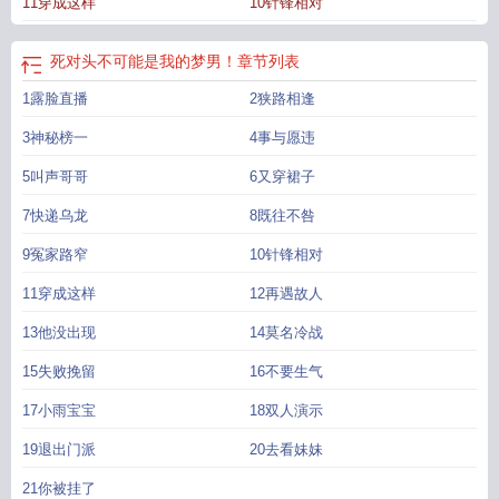
11穿成这样
10针锋相对
了对方，连夜收拾了行李搬家跑路。搬到新家的第二晚，温栖雨下课回家，黑暗
中却突然被人锁住手腕按在门上：“为什么拉黑我，宝宝?”他挣脱束缚，恼怒地扇
了季惊寒一巴掌：“我们分手了！”“我不同意。”季惊寒眼眸晦暗，“宝宝忘了之前是
死对头不可能是我的梦男！
章节列表
怎么穿着裙子喊我老公的？你不能始乱终弃……”后来二人恋情意外曝光，无数粉
1露脸直播
2狭路相逢
丝涌进季惊寒微博账号打卡，戏称他为姐夫瘾最大的梦男。彼时已追回温栖雨的
季惊寒搂着漂亮老婆，对嘲笑他的网友嗤之以鼻：“你们这些没老婆的人懂什么？”
3神秘榜一
4事与愿违
在暗恋中逐渐变态的阴暗男鬼攻x特别倒霉的坏脾气美人受5.2文案已截图阅读须
知：1.1v1双c，无脑小甜饼，攻宠受，有追妻2.攻190混血帅哥，受长发大美人，
5叫声哥哥
6又穿裙子
有受女装情节3.攻是受的辱泥梦一体机，不能接受慎入4.架空平行世界，请勿较真
7快递乌龙
8既往不咎
细节，谢绝写作指导待开预收求收藏～预收1：《女装炮灰折辱男主之后》女装骄
矜大小姐受x阴湿男鬼龙傲天攻，穿书死遁《诡异复苏》是一本男频玄幻升级流小
9冤家路窄
10针锋相对
说，男主宿琤在灭门后受尽磨难，收服各种恶鬼，成为了玄学界第一人。闻雪折
11穿成这样
12再遇故人
在期末周熬夜看了两天后不慎猝死，穿成了主角男扮女装的未婚妻，还是个坚持
要退婚、百般折辱他的恶毒炮灰。刚睁开眼，他就身处鬼宅的作死小分队中，并
13他没出现
14莫名冷战
刚设计把男主困进了内有恶鬼的地下室。闻雪折：“……天崩开局。”没办法，闻雪
15失败挽留
16不要生气
折只能战战兢兢维持人设走剧情，一边给自己准备假身份和退路，准备在悬棺谷
死遁跑路。可剧情走着走着，他发现男主越来越不对劲了。闻雪折按剧情扇了宿
17小雨宝宝
18双人演示
琤一巴掌，宿琤抓住他的手指轻吻，温柔地问：“小折的手痛不痛？”把宿琤送入悬
棺谷后，他和剧情里一样浴血杀了出来，轻柔地按着闻雪折脖颈处的骨骼，语气
19退出门派
20去看妹妹
森冷缠绵：“看到我没死，很失望吗，小折？”男主好恐怖，闻雪折赶紧在他把他抓
21你被挂了
起来剥皮断骨前果断跳崖死遁了。他不明白最后一眼宿琤怎么会露出那样的眼