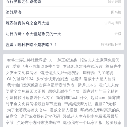
五行灵根之仙路传奇
瞎子磨磨
浪战星海
回马枪
炼炁修真传奇之金丹大道
古月与清风
明日方舟：今天也是叛变的一天
垚焱
盗墓：哪种攻略不是攻略？！
钮祜禄氏起灵
智将圭穿进棒球世界后TXT
胖王妃逆袭
报告夫人土豪网免费阅
读
爱意已决不再相望免费全集
罗泽凯李建强在线阅读
算命先生
女友全文免费阅读
错把偏执反派当崽宠后
周梓骁
为了老婆
OL的耻辱0134
从蜘蛛侠开始剧透
起源if
漫威十大超人技能
我带仙门发家致富古穿今最新章节列表
起源LGNS
霍总夫人你
闭嘴全文免费阅读正版
颜婉若谢羡予全集
回家过年与三个精神
小妹挤软卧短剧叫什么名字
简雾陆时聿叫什么
起源con
简雾陆
时聿全文免费阅读最新章节更新
帮妈妈按摩方法
盗墓CP无邪
为了老婆我会努力奋斗
漫威之超人模板
帮妈妈按摩时寓意的象
征意义
诡异游戏我有异常代码
漫威超人生存指南免费观看最新
章节
胖妃去守边回来瘦成站神
诡秘我有一个玩家面板
起源形态