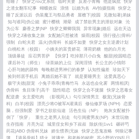
给睡了
快穿之rou文系统
临时夫妻
反差小青梅
他是疯批
快穿
之渣女翻车纪事
蝴蝶效应
浪情
以婚为名
AV拍摄指南
快穿之
睡了反派以后
伪装魔王与祭品勇者
屋檐下|校园
见微知著|弟妹
知与谁同|伪公媳
蜜汁樱桃
潮晕
成了禁欲男主的泄欲对象
沦
为公车
麝香之梦|NP
快穿之卿卿我我
异常现象|婚后
远在天边
快穿之J液收集之旅
女配她只想被渣
燥雨|校园
强行侵占|骨科/
强制
白蛇夫君
温火|伪骨科
长媳不如妻
快穿之女主逆袭计划
白桃松木（校园）
小姨夫的富贵娇花
薄荷奶糖
他的白月光
顶级暴徒
应召男菩萨
【快穿】吃掉那只小白兔
酸甜|校园暗恋
课后补习（师生）
绿茶婊的上位
深闺淫情
长公主的小情郎
心肝与她的舔狗
每晚都进男神们的春梦
认知性偏差
珍如天下
捡到邻居手机后
离婚后她不装了
就是要睡男主
这爱真恶心
极守夫德|甜宠
小兔子乖乖|青梅竹马
永远也会化雾
两情相厌|
伪骨科
鱼目珠子|高干
隐性暗恋
快穿之合不拢腿
快穿之恶毒女
配逆袭
女主爱吃肉
（影视同人）勾引深情男主
极宠(兄妹骨
科)
白羊|校园
漂亮少将O被军A灌满后
修仙修罗场 (NPH)
恋爱
脑，但强制爱
穿书之欲欲仙途
活色生仙（NP）
炮灰女配被扑
倒了「快穿」
重生之老男人别走
勾引闺蜜男友(NP)
末世玩物
生存指南
月亮为证
城里侄女和乡下叔叔
除妖传|1vv1
碾碎芍
药花|ABO 伪骨科兄妹
娇生惯养|兄妹
快穿之恶鬼攻略
饲狼记事
簿
【港风骨科】猎火
玻璃光
和老板的秘密
苏小野的YIN乱日