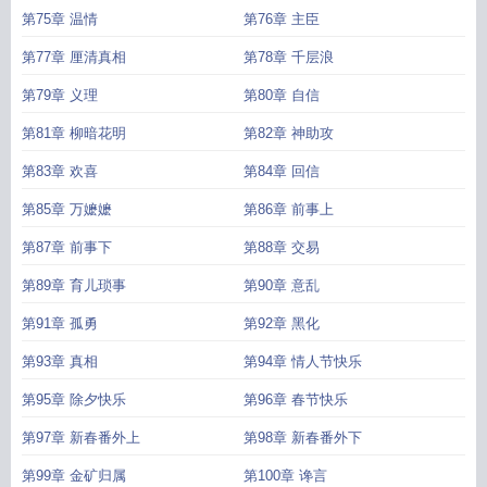
第75章 温情
第76章 主臣
第77章 厘清真相
第78章 千层浪
第79章 义理
第80章 自信
第81章 柳暗花明
第82章 神助攻
第83章 欢喜
第84章 回信
第85章 万嬷嬷
第86章 前事上
第87章 前事下
第88章 交易
第89章 育儿琐事
第90章 意乱
第91章 孤勇
第92章 黑化
第93章 真相
第94章 情人节快乐
第95章 除夕快乐
第96章 春节快乐
第97章 新春番外上
第98章 新春番外下
第99章 金矿归属
第100章 谗言