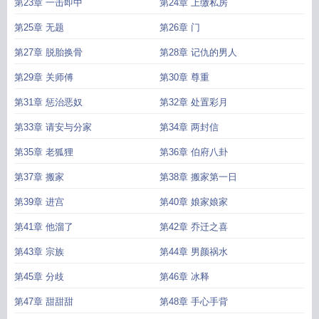
第23章 一击即中
第24章 上缴私房
第25章 无题
第26章 门
第27章 脱胎换骨
第28章 记仇的男人
第29章 关师傅
第30章 尊重
第31章 惩治恶奴
第32章 处置彩月
第33章 请安与分家
第34章 两封信
第35章 老狐狸
第36章 伯府八卦
第37章 搬家
第38章 搬家第一日
第39章 进宫
第40章 娘家娘家
第41章 他溜了
第42章 乔迁之喜
第43章 宗族
第44章 男颜祸水
第45章 分歧
第46章 冰释
第47章 甜甜甜
第48章 手心手背