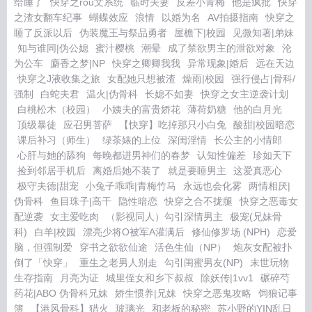
给睡了
快穿之rou文系统
临时夫妻
反差小青梅
他是疯批
快穿
之渣女翻车纪事
蝴蝶效应
浪情
以婚为名
AV拍摄指南
快穿之
睡了反派以后
伪装魔王与祭品勇者
屋檐下|校园
见微知著|弟妹
知与谁同|伪公媳
蜜汁樱桃
潮晕
成了禁欲男主的泄欲对象
沦
为公车
麝香之梦|NP
快穿之卿卿我我
异常现象|婚后
远在天边
快穿之J液收集之旅
女配她只想被渣
燥雨|校园
强行侵占|骨科/
强制
白蛇夫君
温火|伪骨科
长媳不如妻
快穿之女主逆袭计划
白桃松木（校园）
小姨夫的富贵娇花
薄荷奶糖
他的白月光
顶级暴徒
应召男菩萨
【快穿】吃掉那只小白兔
酸甜|校园暗恋
课后补习（师生）
绿茶婊的上位
深闺淫情
长公主的小情郎
心肝与她的舔狗
每晚都进男神们的春梦
认知性偏差
珍如天下
捡到邻居手机后
离婚后她不装了
就是要睡男主
这爱真恶心
极守夫德|甜宠
小兔子乖乖|青梅竹马
永远也会化雾
两情相厌|
伪骨科
鱼目珠子|高干
隐性暗恋
快穿之合不拢腿
快穿之恶毒女
配逆袭
女主爱吃肉
（影视同人）勾引深情男主
极宠(兄妹骨
科)
白羊|校园
漂亮少将O被军A灌满后
修仙修罗场 (NPH)
恋爱
脑，但强制爱
穿书之欲欲仙途
活色生仙（NP）
炮灰女配被扑
倒了「快穿」
重生之老男人别走
勾引闺蜜男友(NP)
末世玩物
生存指南
月亮为证
城里侄女和乡下叔叔
除妖传|1vv1
碾碎芍
药花|ABO 伪骨科兄妹
娇生惯养|兄妹
快穿之恶鬼攻略
饲狼记事
簿
【港风骨科】猎火
玻璃光
和老板的秘密
苏小野的YIN乱日