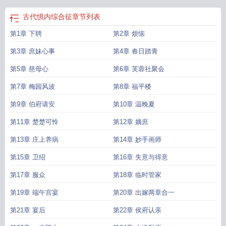
古代惧内综合征
章节列表
第1章 下聘
第2章 烦恼
第3章 庶妹心事
第4章 春日踏青
第5章 慈母心
第6章 芙蓉社聚会
第7章 梅园风波
第8章 福平楼
第9章 伯府请安
第10章 温晚夏
第11章 楚楚可怜
第12章 嫡庶
第13章 庄上养病
第14章 妙手画师
第15章 卫绍
第16章 失意与得意
第17章 服众
第18章 临时管家
第19章 端午宫宴
第20章 出嫁两章合一
第21章 宴后
第22章 侯府认亲