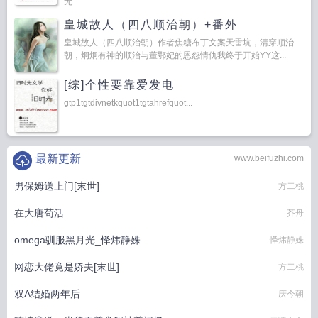
无...
皇城故人（四八顺治朝）+番外
皇城故人（四八顺治朝）作者焦糖布丁文案天雷坑，清穿顺治
朝，炯炯有神的顺治与董鄂妃的恩怨情仇我终于开始YY这...
[综]个性要靠爱发电
gtp1tgtdivnetkquot1tgtahrefquot...
最新更新
www.beifuzhi.com
男保姆送上门[末世]
方二桃
在大唐苟活
芥舟
omega驯服黑月光_怿炜静姝
怿炜静姝
网恋大佬竟是娇夫[末世]
方二桃
双A结婚两年后
庆今朝