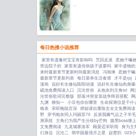
...
逝，继后虽说是姨母，却有自己
子，宫中还有盛宠不衰的甄贵妃
帝态度暧昧不明，徒景年意外...
每日热搜小说推荐
家里有遗像对宝宝有影响吗
咒回反派
惹她干嘛
旁边院子的
家里有遗传病孩子该要吗
家中遗物的
来时最新章节更新时间最新消息
冯旭塽
惹她干嘛
最新章节更新列表
每日菜单生活食谱
才不是rpj
漫画
说好长生修仙陈阳动漫
说好长生修仙肉身爆
砚池免费阅读入口
沉沦世俗
从炮灰到主角txt
网
沦世俗歌词完整版
部落冲突皇室战争阵容搭配
网
九渊
柳知一
小豆包你在哪里
生命探测仪是干什
格表
宋听晚陆言深
师姐请自重陈玄全文免费阅读
野
穿书炮灰同人玛丽苏70
反派我薅气运之子羊毛
测系统
主角们为我产生分歧by芒狗
腹黑boss缠
文免费阅读
九龙城寨洛军
顾晏迟宋听雨
身为主
们身边
沉沦二
萌学园最强月之星
赵楚韵
023