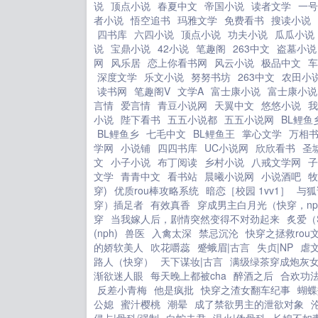
说
顶点小说
春夏中文
帝国小说
读者文学
一号
者小说
悟空追书
玛雅文学
免费看书
搜读小说
四书库
六四小说
顶点小说
功夫小说
瓜瓜小说
说
宝鼎小说
42小说
笔趣阁
263中文
盗墓小说
网
风乐居
恋上你看书网
风云小说
极品中文
车
深度文学
乐文小说
努努书坊
263中文
农田小
读书网
笔趣阁V
文学A
富士康小说
富士康小说
言情
爱言情
青豆小说网
天翼中文
悠悠小说
我
小说
陛下看书
五五小说都
五五小说网
BL鲤鱼
BL鲤鱼乡
七毛中文
BL鲤鱼王
掌心文学
万相
学网
小说铺
四四书库
UC小说网
欣欣看书
圣
文
小子小说
布丁阅读
乡村小说
八戒文学网
子
文学
青青中文
看书站
晨曦小说网
小说酒吧
牧
穿)
优质rou棒攻略系统
暗恋［校园 1vv1］
与狐
穿）插足者
有效真香
穿成男主白月光（快穿，np
穿
当我嫁人后，剧情突然变得不对劲起来
炙爱（
(nph)
兽医
入禽太深
禁忌沉沦
快穿之拯救rou
的娇软美人
吹花嚼蕊
蹙蛾眉|古言
失贞|NP
虐
路人（快穿）
天下谋妆|古言
满级绿茶穿成炮灰
渐欲迷人眼
每天晚上都被cha
醉酒之后
合欢功
反差小青梅
他是疯批
快穿之渣女翻车纪事
蝴蝶
公媳
蜜汁樱桃
潮晕
成了禁欲男主的泄欲对象