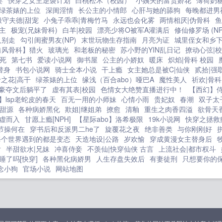
妻
快穿之女主逆袭计划
白桃松木（校园）
小姨夫的富贵娇花
薄荷奶
绿茶婊的上位
深闺淫情
长公主的小情郎
心肝与她的舔狗
每晚都进男
极守夫德|甜宠
小兔子乖乖|青梅竹马
永远也会化雾
两情相厌|伪骨科
鱼
主
极宠(兄妹骨科)
白羊|校园
漂亮少将O被军A灌满后
修仙修罗场 (NP
人别走
勾引闺蜜男友(NP)
末世玩物生存指南
月亮为证
城里侄女和乡
港风骨科】猎火
玻璃光
和老板的秘密
苏小野的YIN乱日记
撩动心弦|
死
第七书
爱读小说网
御书屋
公主的小娇奴
暖床
炽焰|骨科 校园
替身
书包小说网
骑士全本小说
干上瘾
女主她总是被C|仙侠
贰拾|强
之花|高干
绿茶婊的上位
缘浅（百合abo）哑巴A
魔性美人
祈欢|骨
豪夺文后躺平了
虚有其表|校园
色情女大绝赞直播进行中！
【西幻】
】lsp老蛇皮的春天
百无一用的小师妹
心情小雨
贵妃奴
春潮
双子太
甜源
各种病娇黑化
欺姐|继姐弟
撩愈
清釉
重生之肉香四溢
欲骨天
虚而入
甘愿上瘾[NPH]
【星际abo】洛希极限
19k小说网
快穿之拯救
节操何在
穿书后和反派男二he了
旋覆花之夜
绝非善类
与你刚刚好
]每个世界遇到的都是变态
天造地设|公路
岁欢愉
穿成黄漫女主替身后
后
半甜欲水|兄妹
冲喜侍妾
不羡仙|快穿仙侠 古言
上流社会|都市权斗
睡了吗[快穿]
各种黑化病娇男
人生存盘失效后
有妻徒刑
只想要你的
念小狗
官场小说
网站地图