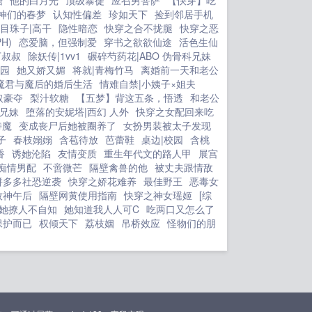
糖
他的白月光
顶级暴徒
应召男菩萨
【快穿】吃
神们的春梦
认知性偏差
珍如天下
捡到邻居手机
目珠子|高干
隐性暗恋
快穿之合不拢腿
快穿之恶
H)
恋爱脑，但强制爱
穿书之欲欲仙途
活色生仙
下叔叔
除妖传|1vv1
碾碎芍药花|ABO 伪骨科兄妹
校园
她又娇又媚
将就|青梅竹马
离婚前一天和老公
魔君与魔后的婚后生活
情难自禁|小姨子×姐夫
取豪夺
梨汁软糖
【五梦】背这五条，悟透
和老公
科兄妹
堕落的安妮塔|西幻 人外
快穿之女配回来吃
侍魔
变成丧尸后她被圈养了
女扮男装被太子发现
子
春枝嫋嫋
含苞待放
芭蕾鞋
桌边|校园
含桃
香
诱她沦陷
友情变质
重生年代文的路人甲
展宫
痴情男配
不啻微芒
隔壁禽兽的他
被丈夫跟情敌
拼多多社恐逆袭
快穿之娇花难养
最佳野王
恶毒女
牧神午后
隔壁网黄使用指南
快穿之神女瑶姬
[综
她撩人不自知
她知道我人人可C
吃两口又怎么了
保护而已
权倾天下
荔枝姻
吊桥效应
怪物们的朋