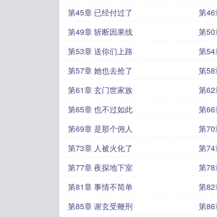
第45章 已经付过了
第4
第49章 斩断因果线
第5
第53章 送你们上路
第5
第57章 她也去抢了
第5
第61章 玄门世家族
第6
第65章 也不过如此
第6
第69章 是那个佣人
第7
第73章 人被火化了
第7
第77章 夜探地下室
第7
第81章 事情不简单
第8
第85章 谢玄受鞭刑
第8