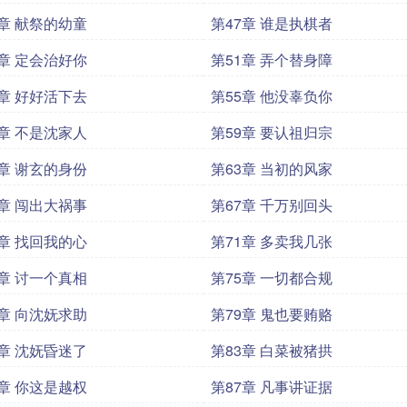
6章 献祭的幼童
第47章 谁是执棋者
0章 定会治好你
第51章 弄个替身障
4章 好好活下去
第55章 他没辜负你
8章 不是沈家人
第59章 要认祖归宗
2章 谢玄的身份
第63章 当初的风家
6章 闯出大祸事
第67章 千万别回头
0章 找回我的心
第71章 多卖我几张
4章 讨一个真相
第75章 一切都合规
8章 向沈妩求助
第79章 鬼也要贿赂
2章 沈妩昏迷了
第83章 白菜被猪拱
6章 你这是越权
第87章 凡事讲证据