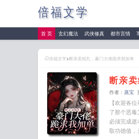
倍福文学
首 页
玄幻魔法
武侠修真
都市言情
倍福文学
>
断亲卖纸扎，豪门大佬跪求我加单
断亲卖
作者：
蒸宝
【欢迎各位
了那个恶毒
必须完成逝
取功德值，