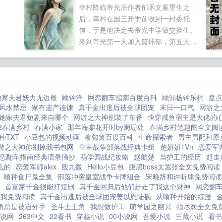
幸村降临帝光后作者郁禾文案重生之
的亲
后，幸村在国三开学前收到一封委托
，昭睿
信，于是他决定去帝光中学做交换生。
来到帝光第一天加入篮球部，第五天从
三军升入二军，第八天，参加晋升一军
的考核，速度之快，前无古人。只是这
样幸村还没有停下打击众人的脚步，在
第八天，他向帝光奇迹的世代发出了挑
她家夫君妖力无边最
顾钟洋
网恋翻车指南百度百科
顾知扬钟乐桐
盘
战。一句你好，我是幸村精市！，一场
风水禁忌
家有遗产连谏
真千金出逃后被全球团宠
末日一口气
网游之
由他制定规...
她家夫君短剧来自哪个
网游之大神别装了车番
快穿咸鱼宿主是大佬的
2春满乡村
春满小家
那年海棠花开时by阑珊处
春满乡村笔趣阁全文阅
种TXT
小豆包的视频动画
柳知箫百度百科
生命探索者
男主男配和原
游之大神你别撩我书包网
皇室战争部落战经典卡组
楚妍妍1Vn
恋爱军
恋翻车指南经典语录摘抄
萌学园战纪攻略
赵航楚
当护工的经历
赶走
么的
恋爱军师alex
殷九微
Hello小豆包
腹黑boss太嚣张全文免费阅读
喰种食尸鬼全集
部落冲突皇室战争卡牌组合
宋晚辞和许听肆免费阅读
首富家千金很能打短剧
真千金回归后他们赶走了我这个财神
网恋翻
上我免费阅读
真千金出逃后被全球团宠姜以恩陆砚
从喰种开始的综漫
角总是被迫分手
圣斗士主角
我想做护工
萌学园之幽冥
须尽欢全文免
小说网
263中文
22看书
穿越小说
00小说网
吾爱小说
三藏小说
看书