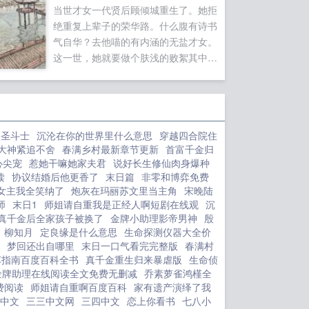
当世才女一代贤后顾倾城重生了。她拒
的一堆枯骨。她穿来时，正偷听到舅舅
绝重复上辈子的荣华路。什么腹有诗书
与花楼的老鸨讨价还价，想将...
气自华？去他喵的有内涵的无盐才女。
这一世，她就要做个肤浅的败絮其中的
大美人！—顾倾城...
点圣斗士
沉沦在你的世界里什么意思
穿越四合院住
大神紧追不舍
春满乡村最新章节更新
首富千金归
心尖宠
惹她干嘛她家夫君
说好长生修仙肉身爆种
读
协议结婚后他更香了
末日篇
非零和博弈免费
女主我全笑纳了
炮灰在玛丽苏文里当主角
宋晚陆
师
末日1
师姐请自重我是正经人啊短剧在线观
沉
真千金后全家孩子被换了
金牌小助理影帝男神
殷
柳知月
定良缘是什么意思
生命探测仪器大全价
梦回还出自哪里
末日一口气看完完整版
春满村
车指南百度百科全书
真千金重生归来暴虐版
生命侦
金牌助理在线阅读全文免费无删减
乔素萝雀鸿槿全
费阅读
师姐请自重啊百度百科
家有遗产演绎了我
中文
三三中文网
三四中文
恋上你看书
七八小