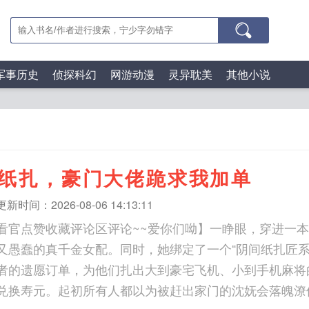
军事历史
侦探科幻
网游动漫
灵异耽美
其他小说
纸扎，豪门大佬跪求我加单
更新时间：2026-08-06 14:13:11
看官点赞收藏评论区评论~~爱你们呦】一睁眼，穿进一
又愚蠢的真千金女配。同时，她绑定了一个“阴间纸扎匠系
者的遗愿订单，为他们扎出大到豪宅飞机、小到手机麻将
兑换寿元。起初所有人都以为被赶出家门的沈妩会落魄潦