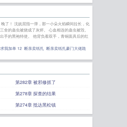
，晚了！ 沈妩屈指一弹，那一小朵火焰瞬间拉长，化
避三舍的蛊虫被烧成了灰烬。 心血相连的蛊虫被毁。
出手的黑袍特使。 他背负着双手，青铜面具后的红
求我加单 12
断亲卖纸扎
断亲卖纸扎豪门大佬跪
第282章 被邪修抓了
第278章 探查的结果
第274章 抵达黑松镇