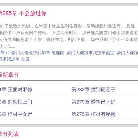
饶。知情... 断亲卖纸扎，豪门大佬跪求我加单
285章 不会放过你
受到了极致的恐惧，在半空中硬生生刹住身形，扇动翅膀想要逃离。 想逃
头皮麻的惨叫声从火网中传出。 不过两息时间，那只连高阶玄门修士都要退
人仿佛瞬间苍老了十岁，瘫软在地，剧烈痉挛。 场中只剩下那个一直未曾
似...
txt
豪门大佬跪求我加单 笔趣阁
豪门大佬跪求我加单蒸宝
豪门大佬跪
跪求我加单 百度
最新章节
84章 正面对邪修
第283章 撞到硬茬子
80章 刘铁柱上门
第279章 诱饵已下好
76章 棺材中女尸
第275章 棺材有秘密
章节列表