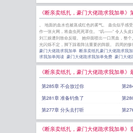
《断亲卖纸扎，豪门大佬跪求我加单》第
。 地面的血水也被蒸成红色的雾气。 蛊虫似乎感
作一张火网，将蛊虫死死罩住。 “叽——” 令人
刘三娘遭到致命反噬。 她仰面喷出一口黑血，整个
光闪烁不定，脚下踩着阵法重要的阵眼。 四周的惨状，
豪门大佬跪求我加单
断亲卖纸扎豪门大佬跪求我加单
求我加单阅读
豪门大佬跪求我加单免费
豪门大佬
《断亲卖纸扎，豪门大佬跪求我加单》
第285章 不会放过你
第2
第281章 准备钓鱼了
第2
第277章 分头去打听
第2
《断亲卖纸扎，豪门大佬跪求我加单》