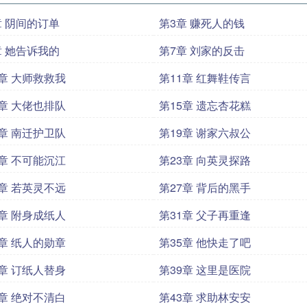
章 阴间的订单
第3章 赚死人的钱
章 她告诉我的
第7章 刘家的反击
0章 大师救救我
第11章 红舞鞋传言
4章 大佬也排队
第15章 遗忘杏花糕
8章 南迁护卫队
第19章 谢家六叔公
2章 不可能沉江
第23章 向英灵探路
6章 若英灵不远
第27章 背后的黑手
0章 附身成纸人
第31章 父子再重逢
4章 纸人的勋章
第35章 他快走了吧
8章 订纸人替身
第39章 这里是医院
2章 绝对不清白
第43章 求助林安安