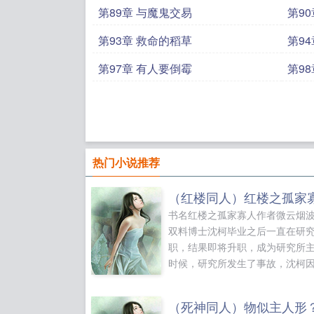
第89章 与魔鬼交易
第9
第93章 救命的稻草
第9
第97章 有人要倒霉
第9
热门小说推荐
书名红楼之孤家寡人作者微云烟
双料博士沈柯毕业之后一直在研
职，结果即将升职，成为研究所
时候，研究所发生了事故，沈柯
生。再次醒来的时候，沈柯已经
徒景年，作为大晋皇朝昭睿帝的
子，虽说早早受封太子，但是元