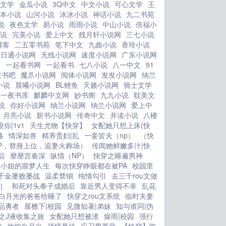
文学
金瓜小说
3Q中文
中文小说
可心文学
王
本小说
山河小说
冰冰小说
神话小说
九二书苑
说
夜色文学
易小说
雨雨小说
中山小说
倍福小
说
完美小说
爱上中文
残月轩小说网
三七小说
博客
二五零书苑
笔下中文
九曲小说
香玲小说
日通小说网
无线小说网
速度小说网
广东小说网
村
一起看书网
一起看书
七八小说
八一中文
91
天书吧
魔爪小说网
阅体小说网
发发小说网
纳兰
小说
晨曦小说网
BL鲤鱼
天籁小说网
骑士文学
一夜书库
麒麟中文网
妙书阁
九九小说
耽美文
说
你好小说网
纳兰小说网
纳兰小说网
爱上中
月亮小说
新书小说网
传奇中文
并读小说
八楼
咬你|1v1
天生尤物【快穿】
女配她只想上床(快
略
情深如兽
精养贵妇|乱
一妾皆夫（np）
（快
P，替身上位，追妻火葬场）
传闻她鲜嫩多汁|快
后
靡靡宫春深
纵情（NP）
快穿之睡遍男神
大小姐的噩梦人生
每次快穿睁眼都在被PA
校园里
千金屡败屡战
温柔禁锢
纯情勾引
去三千rou文做
1］
和死对头奉子成婚后
靠近男人变得不幸
乱花
白月光的爸爸给睡了
快穿之rou文系统
临时夫妻
品勇者
屋檐下|校园
见微知著|弟妹
知与谁同|伪
之J液收集之旅
女配她只想被渣
燥雨|校园
强行