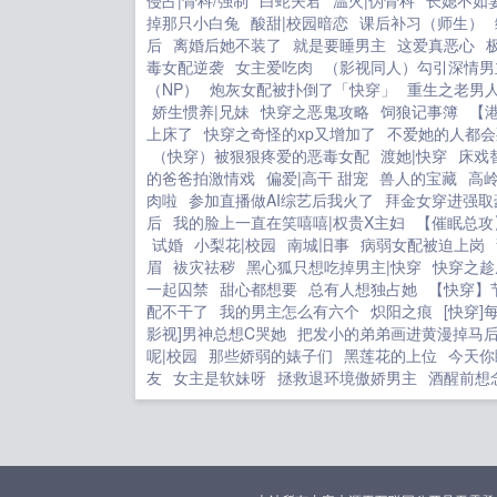
侵占|骨科/强制
白蛇夫君
温火|伪骨科
长媳不如
掉那只小白兔
酸甜|校园暗恋
课后补习（师生）
后
离婚后她不装了
就是要睡男主
这爱真恶心
毒女配逆袭
女主爱吃肉
（影视同人）勾引深情男
（NP）
炮灰女配被扑倒了「快穿」
重生之老男
娇生惯养|兄妹
快穿之恶鬼攻略
饲狼记事簿
【
上床了
快穿之奇怪的xp又增加了
不爱她的人都会
（快穿）被狠狠疼爱的恶毒女配
渡她|快穿
床戏
的爸爸拍激情戏
偏爱|高干 甜宠
兽人的宝藏
高岭
肉啦
参加直播做AI综艺后我火了
拜金女穿进强取
后
我的脸上一直在笑嘻嘻|权贵X主妇
【催眠总攻
试婚
小梨花|校园
南城旧事
病弱女配被迫上岗
眉
袚灾祛秽
黑心狐只想吃掉男主|快穿
快穿之趁
一起囚禁
甜心都想要
总有人想独占她
【快穿】
配不干了
我的男主怎么有六个
炽阳之痕
[快穿
影视]男神总想C哭她
把发小的弟弟画进黄漫掉马
呢|校园
那些娇弱的婊子们
黑莲花的上位
今天你
友
女主是软妹呀
拯救退环境傲娇男主
酒醒前想