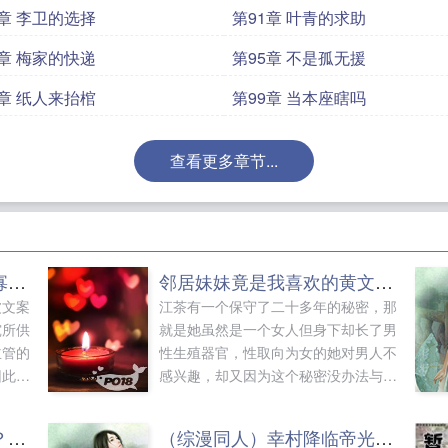
0章 李卫的选择
第91章 叶青的求助
4章 梅家的快递
第95章 不是孤无援
8章 纸人来抬棺
第99章 当本座瞎吗
查看更多章节...
（红楼同人）红楼之孤家寡人+番外
邻居妹妹竟是我喜欢的黄文写手GL futa
波文案
江茶有一个保守了二十多年的秘密，那
究所供
就是她虽然是一个女人但身下却长了男
主管的
性生殖器官，性取向为女的她对男人不
因此丧
感兴趣，却又因为这个秘密没办法与女
变成了
人做爱。眼见快到了女人性欲如狼似虎
嫡长
的三十岁，除了自己的...
（死神同人）物似主人形？+番外
（综漫同人）幸村降临帝光后+番外
后早