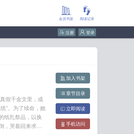
会员书架
阅读记录
注册
登录
加入书架
章节目录
本真假千金文里，成
统”。为了续命，她
立即阅读
的纸扎祭品，以换
手机访问
倒，哭着回来求