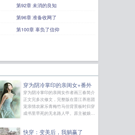
第92章 未消的良知
第96章 准备收网了
第100章 辜负了信仰
穿为阴冷掌印的亲闺女+番外
穿为阴冷掌印的亲闺女作者画三春简介
正文完多次修文，完整版在晋江养崽团
宠亲情农家乐青梅竹马但背景板时归穿
成书里早死的无名路人甲。原主被娘亲
托孤，跟着舅舅上京寻亲，却在寻亲路
上被拐进醒春楼，十三岁做了富商的外
快穿：变美后，我躺赢了
室。等被掌印亲爹找到，早已是乱葬场