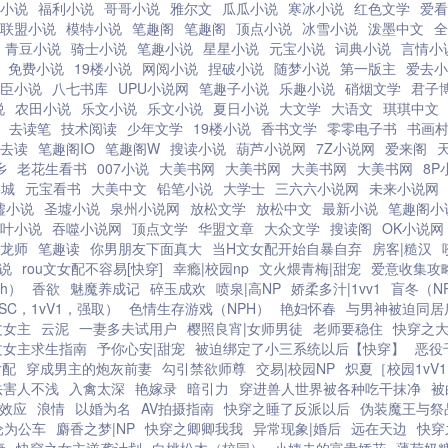
小说
福利小说
哥哥小说
雅尔文
瓜瓜小说
寒冰小说
红色文学
爱看
联盟小说
模特小说
笔趣阁
笔趣阁
顶点小说
冰雪小说
泼墨中文
全
青豆小说
骑士小说
笔趣小说
星星小说
元宝小说
词典小说
言情小
免费小说
19楼小说
网阅小说
捏破小说
随梦小说
第一版主
爱去小
臣小说
八七书库
UPU小说网
笔趣子小说
乐趣小说
硝烟文学
君子
说
农田小说
乐文小说
乐文小说
夏日小说
大文学
大语文
琪琪中文
去读笔
技术阅读
少年文学
19楼小说
香书文学
零零电子书
书画
去读
笔趣阁IO
笔趣阁W
搜读小说
葫芦小说网
7Z小说网
爱来阁
乡
老花生看书
007小说
大美书网
大美书网
大美书网
大美书网
8P
书城
元宝看书
大美中文
铅笔小说
大学士
三六六小说网
未来小说网
墟小说
圣墟小说
泉州小说网
放松文学
放松中文
最新小说
笔趣阁小
叶小说
吞噬小说网
顶点文学
华盟文章
大众文学
搜读阁
OK小说网
龙师
笔趣读
你男朋友下面真大
当H文女配开始自暴自弃
房客|糙汉
说
rou文女配不容易[快穿]
幸瘾|校园np
文火煨青梅|甜宠
爱意收集攻
h）
香欲
魅魔养成记
碎玉成欢
喷泉|高NP
娇柔多汁|1vv1
盲冬（N
SC，1vV1，强取）
色情生存游戏（NPH）
艳妇怀春
与男神被迫同居
文女主
云泥
一妻多夫试用户
樱照良宵|女师男徒
老师要稳住
快穿之
文女主求生指南
予你心安|甜宠
被迫绑定了小三系统以后【快穿】
恶役
女配
穿成男主的炮灰前妻
勾引禁欲师尊
交易|校园NP
炽夏［校园1vV
法害人不浅
入禽太深
艳嫁录
暗引力
穿进兽人世界被各种吃干抹净
被
效应
浪情
以婚为名
AV拍摄指南
快穿之睡了反派以后
伪装魔王与祭
沦为公车
麝香之梦|NP
快穿之卿卿我我
异常现象|婚后
远在天边
快穿