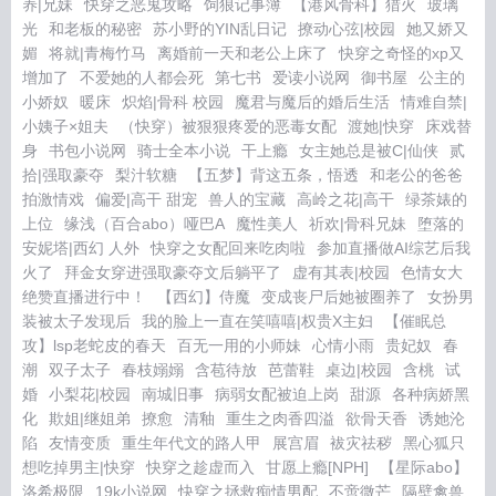
养|兄妹
快穿之恶鬼攻略
饲狼记事簿
【港风骨科】猎火
玻璃
光
和老板的秘密
苏小野的YIN乱日记
撩动心弦|校园
她又娇又
媚
将就|青梅竹马
离婚前一天和老公上床了
快穿之奇怪的xp又
增加了
不爱她的人都会死
第七书
爱读小说网
御书屋
公主的
小娇奴
暖床
炽焰|骨科 校园
魔君与魔后的婚后生活
情难自禁|
小姨子×姐夫
（快穿）被狠狠疼爱的恶毒女配
渡她|快穿
床戏替
身
书包小说网
骑士全本小说
干上瘾
女主她总是被C|仙侠
贰
拾|强取豪夺
梨汁软糖
【五梦】背这五条，悟透
和老公的爸爸
拍激情戏
偏爱|高干 甜宠
兽人的宝藏
高岭之花|高干
绿茶婊的
上位
缘浅（百合abo）哑巴A
魔性美人
祈欢|骨科兄妹
堕落的
安妮塔|西幻 人外
快穿之女配回来吃肉啦
参加直播做AI综艺后我
火了
拜金女穿进强取豪夺文后躺平了
虚有其表|校园
色情女大
绝赞直播进行中！
【西幻】侍魔
变成丧尸后她被圈养了
女扮男
装被太子发现后
我的脸上一直在笑嘻嘻|权贵X主妇
【催眠总
攻】lsp老蛇皮的春天
百无一用的小师妹
心情小雨
贵妃奴
春
潮
双子太子
春枝嫋嫋
含苞待放
芭蕾鞋
桌边|校园
含桃
试
婚
小梨花|校园
南城旧事
病弱女配被迫上岗
甜源
各种病娇黑
化
欺姐|继姐弟
撩愈
清釉
重生之肉香四溢
欲骨天香
诱她沦
陷
友情变质
重生年代文的路人甲
展宫眉
袚灾祛秽
黑心狐只
想吃掉男主|快穿
快穿之趁虚而入
甘愿上瘾[NPH]
【星际abo】
洛希极限
19k小说网
快穿之拯救痴情男配
不啻微芒
隔壁禽兽