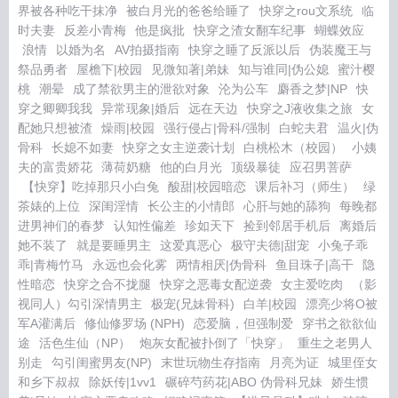
界被各种吃干抹净
被白月光的爸爸给睡了
快穿之rou文系统
临
时夫妻
反差小青梅
他是疯批
快穿之渣女翻车纪事
蝴蝶效应
浪情
以婚为名
AV拍摄指南
快穿之睡了反派以后
伪装魔王与
祭品勇者
屋檐下|校园
见微知著|弟妹
知与谁同|伪公媳
蜜汁樱
桃
潮晕
成了禁欲男主的泄欲对象
沦为公车
麝香之梦|NP
快
穿之卿卿我我
异常现象|婚后
远在天边
快穿之J液收集之旅
女
配她只想被渣
燥雨|校园
强行侵占|骨科/强制
白蛇夫君
温火|伪
骨科
长媳不如妻
快穿之女主逆袭计划
白桃松木（校园）
小姨
夫的富贵娇花
薄荷奶糖
他的白月光
顶级暴徒
应召男菩萨
【快穿】吃掉那只小白兔
酸甜|校园暗恋
课后补习（师生）
绿
茶婊的上位
深闺淫情
长公主的小情郎
心肝与她的舔狗
每晚都
进男神们的春梦
认知性偏差
珍如天下
捡到邻居手机后
离婚后
她不装了
就是要睡男主
这爱真恶心
极守夫德|甜宠
小兔子乖
乖|青梅竹马
永远也会化雾
两情相厌|伪骨科
鱼目珠子|高干
隐
性暗恋
快穿之合不拢腿
快穿之恶毒女配逆袭
女主爱吃肉
（影
视同人）勾引深情男主
极宠(兄妹骨科)
白羊|校园
漂亮少将O被
军A灌满后
修仙修罗场 (NPH)
恋爱脑，但强制爱
穿书之欲欲仙
途
活色生仙（NP）
炮灰女配被扑倒了「快穿」
重生之老男人
别走
勾引闺蜜男友(NP)
末世玩物生存指南
月亮为证
城里侄女
和乡下叔叔
除妖传|1vv1
碾碎芍药花|ABO 伪骨科兄妹
娇生惯