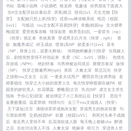
书站
晨曦小说网
小说酒吧
牧龙师
笔趣读
你男朋友下面真大
当H文女配开始自暴自弃
房客|糙汉
咬你|1v1
天生尤物【快
穿】
女配她只想上床(快穿)
优质rou棒攻略系统
暗恋［校园
1vv1］
与狐说
rou文女配不容易[快穿]
幸瘾|校园np
文火煨青
梅|甜宠
爱意收集攻略
情深如兽
精养贵妇|乱
一妾皆夫（np）
（快穿）插足者
有效真香
穿成男主白月光（快穿，nph）
香
欲
魅魔养成记
碎玉成欢
喷泉|高NP
娇柔多汁|1vv1
盲冬
（NP，替身上位，追妻火葬场）
传闻她鲜嫩多汁|快穿
当我嫁人
后，剧情突然变得不对劲起来
炙爱（SC，1vV1，强取）
色情生
存游戏（NPH）
艳妇怀春
与男神被迫同居后
靡靡宫春深
纵情
（NP）
快穿之睡遍男神(nph)
兽医
入禽太深
禁忌沉沦
快穿
之拯救rou文女主
云泥
一妻多夫试用户
樱照良宵|女师男徒
老
师要稳住
快穿之大小姐的噩梦人生
每次快穿睁眼都在被PA
校
园里的娇软美人
吹花嚼蕊
蹙蛾眉|古言
失贞|NP
虐文女主求生
指南
予你心安|甜宠
被迫绑定了小三系统以后【快穿】
恶役千
金屡败屡战
温柔禁锢
纯情勾引
去三千rou文做路人（快穿）
天下谋妆|古言
满级绿茶穿成炮灰女配
穿成男主的炮灰前妻
勾
引禁欲师尊
交易|校园NP
炽夏［校园1vV1］
和死对头奉子成婚
后
靠近男人变得不幸
乱花渐欲迷人眼
每天晚上都被cha
醉酒
之后
合欢功法害人不浅
入禽太深
艳嫁录
暗引力
穿进兽人世