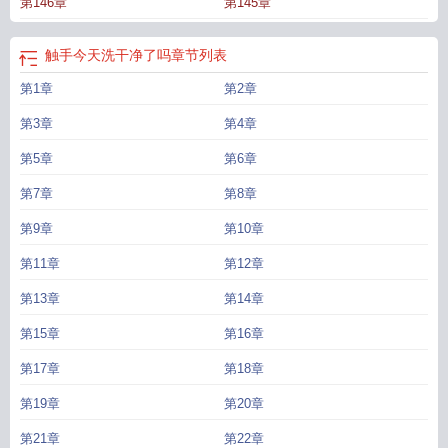
第146章
第145章
墙角立意：真理永存，正义永存
触手今天洗干净了吗?[哨向
触手今天洗干净了吗
章节列表
第1章
第2章
第3章
第4章
第5章
第6章
第7章
第8章
第9章
第10章
第11章
第12章
第13章
第14章
第15章
第16章
第17章
第18章
第19章
第20章
第21章
第22章