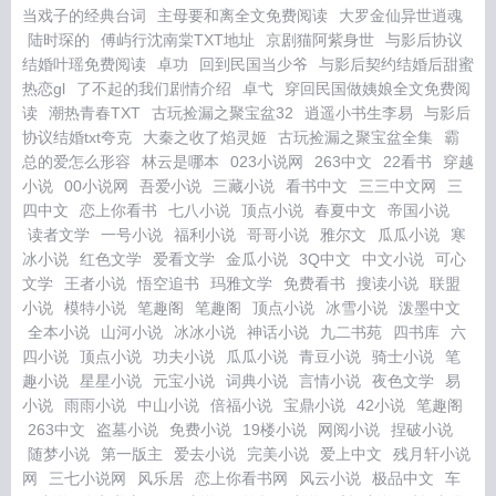
当戏子的经典台词
主母要和离全文免费阅读
大罗金仙异世逍魂
陆时琛的
傅屿行沈南棠TXT地址
京剧猫阿紫身世
与影后协议
结婚叶瑶免费阅读
卓功
回到民国当少爷
与影后契约结婚后甜蜜
热恋gl
了不起的我们剧情介绍
卓弋
穿回民国做姨娘全文免费阅
读
潮热青春TXT
古玩捡漏之聚宝盆32
逍遥小书生李易
与影后
协议结婚txt夸克
大秦之收了焰灵姬
古玩捡漏之聚宝盆全集
霸
总的爱怎么形容
林云是哪本
023小说网
263中文
22看书
穿越
小说
00小说网
吾爱小说
三藏小说
看书中文
三三中文网
三
四中文
恋上你看书
七八小说
顶点小说
春夏中文
帝国小说
读者文学
一号小说
福利小说
哥哥小说
雅尔文
瓜瓜小说
寒
冰小说
红色文学
爱看文学
金瓜小说
3Q中文
中文小说
可心
文学
王者小说
悟空追书
玛雅文学
免费看书
搜读小说
联盟
小说
模特小说
笔趣阁
笔趣阁
顶点小说
冰雪小说
泼墨中文
全本小说
山河小说
冰冰小说
神话小说
九二书苑
四书库
六
四小说
顶点小说
功夫小说
瓜瓜小说
青豆小说
骑士小说
笔
趣小说
星星小说
元宝小说
词典小说
言情小说
夜色文学
易
小说
雨雨小说
中山小说
倍福小说
宝鼎小说
42小说
笔趣阁
263中文
盗墓小说
免费小说
19楼小说
网阅小说
捏破小说
随梦小说
第一版主
爱去小说
完美小说
爱上中文
残月轩小说
网
三七小说网
风乐居
恋上你看书网
风云小说
极品中文
车