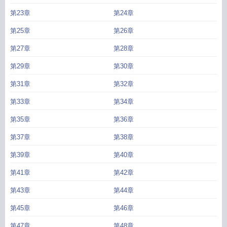
第23章
第24章
第25章
第26章
第27章
第28章
第29章
第30章
第31章
第32章
第33章
第34章
第35章
第36章
第37章
第38章
第39章
第40章
第41章
第42章
第43章
第44章
第45章
第46章
第47章
第48章