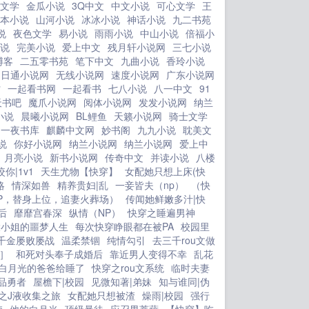
里。 穿过来的方知意，看到自己手
文学
金瓜小说
3Q中文
中文小说
可心文学
王
里的空间，里面有千万资产的各种食
本小说
山河小说
冰冰小说
神话小说
九二书苑
说
夜色文学
易小说
雨雨小说
中山小说
倍福小
材。 她好不容易从没有吃喝的末世
说
完美小说
爱上中文
残月轩小说网
三七小说
熬到现在，她凭什么不吃？不仅自己
博客
二五零书苑
笔下中文
九曲小说
香玲小说
吃，还每天换着花样做各种好吃的给两
日通小说网
无线小说网
速度小说网
广东小说网
个哥哥吃，还给被下放的父母寄好吃
村
一起看书网
一起看书
七八小说
八一中文
91
的。 她们全家不仅都要活着，还要
天书吧
魔爪小说网
阅体小说网
发发小说网
纳兰
活的好好的迎接新生活。 所有
小说
晨曦小说网
BL鲤鱼
天籁小说网
骑士文学
人都知道方参谋家有个病秧子妹妹，原
一夜书库
麒麟中文网
妙书阁
九九小说
耽美文
说
你好小说网
纳兰小说网
纳兰小说网
爱上中
本父母还在大学任职的时候还好说，现
月亮小说
新书小说网
传奇中文
并读小说
八楼
在父母都被下放了，这个病秧子不就活
咬你|1v1
天生尤物【快穿】
女配她只想上床(快
脱脱的拖油瓶吗？ 大家都还在替方
略
情深如兽
精养贵妇|乱
一妾皆夫（np）
（快
家两兄弟惋惜拖着这个病秧子妹妹能不
P，替身上位，追妻火葬场）
传闻她鲜嫩多汁|快
能找到对象的时候，方家院子里就传出
后
靡靡宫春深
纵情（NP）
快穿之睡遍男神
了食物的香气，今天是回锅肉，明天是
大小姐的噩梦人生
每次快穿睁眼都在被PA
校园里
千金屡败屡战
麻婆豆腐，后天是红烧肉 驻地老长
温柔禁锢
纯情勾引
去三千rou文做
1］
和死对头奉子成婚后
靠近男人变得不幸
乱花
家的闺女更是成天都往方家院子
白月光的爸爸给睡了
快穿之rou文系统
临时夫妻
跑。 方家两兄弟则是逢人就夸自己
品勇者
屋檐下|校园
见微知著|弟妹
知与谁同|伪
妹妹多好，大家都是不以为然，一个病
之J液收集之旅
女配她只想被渣
燥雨|校园
强行
秧子再好又怎么样呢？这辈子谁敢