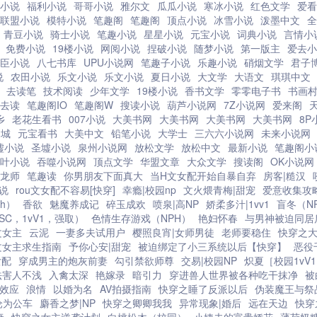
男人？
小说
福利小说
哥哥小说
雅尔文
瓜瓜小说
寒冰小说
红色文学
爱看
联盟小说
模特小说
笔趣阁
笔趣阁
顶点小说
冰雪小说
泼墨中文
全
青豆小说
骑士小说
笔趣小说
星星小说
元宝小说
词典小说
言情小
免费小说
19楼小说
网阅小说
捏破小说
随梦小说
第一版主
爱去小
臣小说
八七书库
UPU小说网
笔趣子小说
乐趣小说
硝烟文学
君子
说
农田小说
乐文小说
乐文小说
夏日小说
大文学
大语文
琪琪中文
去读笔
技术阅读
少年文学
19楼小说
香书文学
零零电子书
书画
去读
笔趣阁IO
笔趣阁W
搜读小说
葫芦小说网
7Z小说网
爱来阁
乡
老花生看书
007小说
大美书网
大美书网
大美书网
大美书网
8P
书城
元宝看书
大美中文
铅笔小说
大学士
三六六小说网
未来小说网
墟小说
圣墟小说
泉州小说网
放松文学
放松中文
最新小说
笔趣阁小
叶小说
吞噬小说网
顶点文学
华盟文章
大众文学
搜读阁
OK小说网
龙师
笔趣读
你男朋友下面真大
当H文女配开始自暴自弃
房客|糙汉
说
rou文女配不容易[快穿]
幸瘾|校园np
文火煨青梅|甜宠
爱意收集攻
h）
香欲
魅魔养成记
碎玉成欢
喷泉|高NP
娇柔多汁|1vv1
盲冬（N
SC，1vV1，强取）
色情生存游戏（NPH）
艳妇怀春
与男神被迫同居
文女主
云泥
一妻多夫试用户
樱照良宵|女师男徒
老师要稳住
快穿之
文女主求生指南
予你心安|甜宠
被迫绑定了小三系统以后【快穿】
恶役
女配
穿成男主的炮灰前妻
勾引禁欲师尊
交易|校园NP
炽夏［校园1vV
法害人不浅
入禽太深
艳嫁录
暗引力
穿进兽人世界被各种吃干抹净
被
效应
浪情
以婚为名
AV拍摄指南
快穿之睡了反派以后
伪装魔王与祭
沦为公车
麝香之梦|NP
快穿之卿卿我我
异常现象|婚后
远在天边
快穿