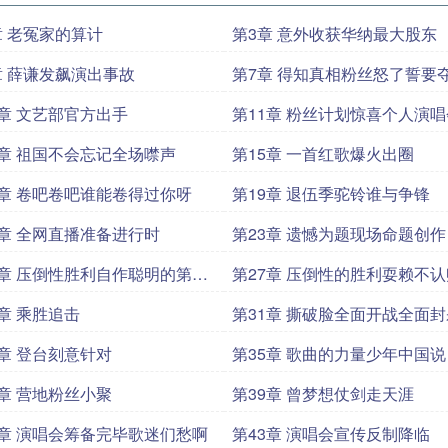
章 老冤家的算计
第3章 意外收获华纳最大股东
章 薛谦发飙演出事故
第7章 得知真相粉丝怒了誓要
川失去的一切
0章 文艺部官方出手
第11章 粉丝计划惊喜个人演唱
4章 祖国不会忘记全场噤声
第15章 一首红歌爆火出圈
8章 卷吧卷吧谁能卷得过你呀
第19章 退伍季驼铃谁与争锋
2章 全网直播准备进行时
第23章 遗憾为题现场命题创作
6章 压倒性胜利自作聪明的第二
第27章 压倒性的胜利耍赖不认
题
0章 乘胜追击
第31章 撕破脸全面开战全面封
4章 登台刻意针对
第35章 歌曲的力量少年中国说
8章 营地粉丝小聚
第39章 曾梦想仗剑走天涯
2章 演唱会筹备完毕歌迷们愁啊
第43章 演唱会宣传反制降临