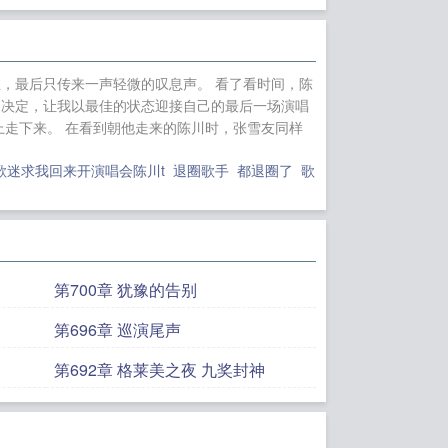
，最后只传来一声轻微的叹息声。 看了看时间，陈
的决定，让我以最佳的状态迎接自己的最后一场演唱
上走下来。 在看到朝他走来的陈川时，张雪友同样
歌迷求我回来开演唱会陈川t
退圈歌手
都退圈了
歌
第700章 犹豫的告别
第696章 巡演尾声
第692章 格莱美之夜 九奖封神