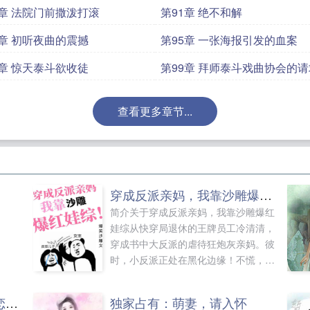
0章 法院门前撒泼打滚
第91章 绝不和解
4章 初听夜曲的震撼
第95章 一张海报引发的血案
8章 惊天泰斗欲收徒
第99章 拜师泰斗戏曲协会的请
查看更多章节...
穿成反派亲妈，我靠沙雕爆红娃综
简介关于穿成反派亲妈，我靠沙雕爆红
娃综从快穿局退休的王牌员工冷清清，
穿成书中大反派的虐待狂炮灰亲妈。彼
时，小反派正处在黑化边缘！不慌，冷
清清左手牵娃，右手捏着综艺合同，踏
上娃综录制之旅。我冷清清一定当好这
都重生了，谁还在后宫当恋爱脑
独家占有：萌妻，请入怀
个妈，将祖国的花朵扳回正道！然而。