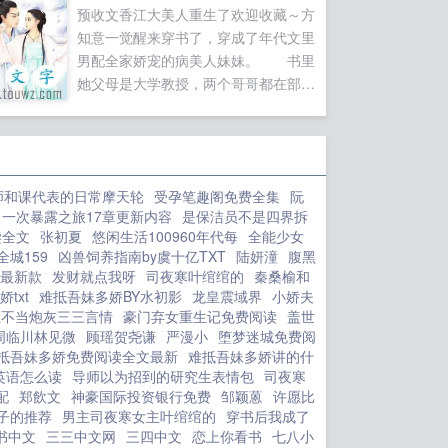
预收文香江大美人重生了欢迎收藏～方
知意一觉醒来穿书了，穿成了年代文里
男配全家娇宠的病美人妹妹。 书里
她父母是大学教授，两个哥哥都在部
队，但是一着不慎父母被戴了帽子，为
了保护她不跟着下乡受苦，只能让他去
哥哥的驻地避祸。 因为原身心思敏
感，听信了别人的传言说她就是两个哥
师和课代表的日常摩天轮
受孕笔趣阁免费全集
阮
哥的拖油瓶，以至于要养着她两个哥哥
一次暴露之旅17章更新内容
是保洁员不是四界拆
都到了年纪还没能找到媳妇。 原身
读全文
张初夏
悠闲生活100960年代每
全能少女
为了不拖累哥哥们，背着哥哥们每一餐
城159
凶兽饲养指南by虞十亿TXT
陆妍潼
腹黑
只吃一小口，以至于身体越拖越差，在
3最新款
发财就点我呀
司夜寒叶绾绾的
秦桑榆和
西北那种苦寒之地根本熬不下去，一命
txt
难抵吾妹多娇BY水初影
龙皇震域界
小娇夫
呜呼了。 两个哥哥为此深感愧疚，
主不当炮灰三三言情
豪门弃女重生记免费阅读
盖世
周临川林见微
当看到交给妹妹的钱和票都被妹妹攒起
顾瑶贺尧谦
严漫小
堕梦迷城免费阅
抵吾妹多娇免费阅读全文最新
难抵吾妹多娇讲的什
来之后一个放弃大好前程颓废终身，一
ce英语怎么读
导师以为招到的研究生表情包
司夜寒
个送她归家的时候因为忧思过重车祸身
配
郑飲文
神豪国际投资银行免费
邹颖蒽
许愿比
亡了。 父母更是听闻她去世的消息
子的推荐
男主司夜寒女主叶绾绾的
穿书后我成了
双双自杀在了马上就要被平反的冬日
书中文
三三中文网
三四中文
恋上你看书
七八小