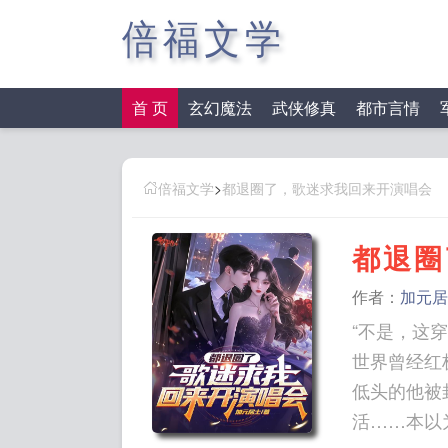
倍福文学
首 页
玄幻魔法
武侠修真
都市言情
倍福文学
>
都退圈了，歌迷求我回来开演唱会
都退圈
作者：
加元居
“不是，这
世界曾经红
低头的他被
活……本以