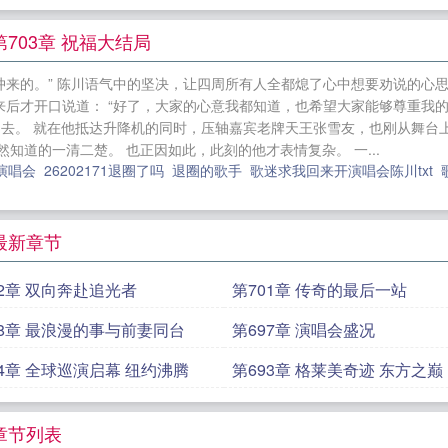
一直走背运的... 都退圈了，歌迷求我回来开演唱会
703章 祝福大结局
来的。” 陈川语气中的坚决，让四周所有人全都熄了心中想要劝说的心思
来后才开口说道： “好了，大家的心意我都知道，也希望大家能够尊重我
走去。 就在他抵达升降机的同时，压轴嘉宾老牌天王张雪友，也刚从舞台
知道的一清二楚。 也正因如此，此刻的他才表情复杂。 一...
演唱会
26202171退圈了吗
退圈的歌手
歌迷求我回来开演唱会陈川txt
最新章节
02章 双向奔赴追光者
第701章 传奇的最后一站
98章 最浪漫的事与前妻同台
第697章 演唱会盛况
94章 全球巡演启幕 纽约沸腾
第693章 格莱美奇迹 东方之巅
章节列表