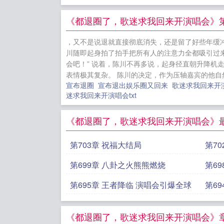
《都退圈了，歌迷求我回来开演唱会》第
，又不是说退就直接彻底消失，还是留了好些年缓冲
川随即起身拍了拍手把所有人的注意力全都吸引过
会吧！” 说着，陈川不再多说，起身径直朝升降机
表情极其复杂。 陈川的决定，作为压轴嘉宾的他自然
宣布退圈
宣布退出娱乐圈又回来
歌迷求我回来开
迷求我回来开演唱会txt
《都退圈了，歌迷求我回来开演唱会》
第703章 祝福大结局
第7
第699章 八卦之火熊熊燃烧
第6
第695章 王者降临 演唱会引爆全球
第6
《都退圈了，歌迷求我回来开演唱会》