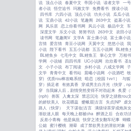
及全国，富倾天下。云姝勾唇信
说
顶点小说
春夏中文
帝国小说
读者文学
一号
这是女人走输的第一步！...
者小说
悟空追书
玛雅文学
免费看书
搜读小说
四书库
六四小说
顶点小说
功夫小说
瓜瓜小说
说
宝鼎小说
42小说
笔趣阁
263中文
盗墓小说
网
风乐居
恋上你看书网
风云小说
极品中文
车
深度文学
乐文小说
努努书坊
263中文
农田小
读书网
笔趣阁V
文学A
富士康小说
富士康小说
言情
爱言情
青豆小说网
天翼中文
悠悠小说
我
小说
陛下看书
五五小说都
五五小说网
BL鲤鱼
BL鲤鱼乡
七毛中文
BL鲤鱼王
掌心文学
万相
学网
小说铺
四四书库
UC小说网
欣欣看书
圣
文
小子小说
布丁阅读
乡村小说
八戒文学网
子
文学
青青中文
看书站
晨曦小说网
小说酒吧
牧
穿)
优质rou棒攻略系统
暗恋［校园 1vv1］
与狐
穿）插足者
有效真香
穿成男主白月光（快穿，np
穿
当我嫁人后，剧情突然变得不对劲起来
炙爱（
(nph)
兽医
入禽太深
禁忌沉沦
快穿之拯救rou
的娇软美人
吹花嚼蕊
蹙蛾眉|古言
失贞|NP
虐
路人（快穿）
天下谋妆|古言
满级绿茶穿成炮灰
渐欲迷人眼
每天晚上都被cha
醉酒之后
合欢功
反差小青梅
他是疯批
快穿之渣女翻车纪事
蝴蝶
公媳
蜜汁樱桃
潮晕
成了禁欲男主的泄欲对象