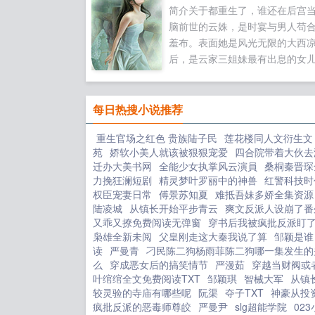
简介关于都重生了，谁还在后宫
脑前世的云姝，是时宴与男人苟
羞布。表面她是风光无限的大西
后，是云家三姐妹最有出息的女
宴为了她，遣散后宫，独宠一世
她人。实际上，时宴不过是拿她
牌，将所有的宠爱全给了那个他
每日热搜小说推荐
处见不得光的男人。大姐重生，
重生官场之红色 贵族陆子民
莲花楼同人文衍生文
前世的风光无限，这辈子誓死也
苑
娇软小美人就该被狠狠宠爱
四合院带着大伙去
换夫君。云姝微微一笑，允了，
迁办大美书网
全能少女执掌风云演員
桑桐秦晋琛
嫁给那个变态。最起码夜圣的皇
力挽狂澜短剧
精灵梦叶罗丽中的神兽
红警科技时
正常的。后宫女人排排坐皇后是
权臣宠妻日常
傅景苏知夏
难抵吾妹多娇全集资源
后是地，皇后娘娘是她们的顶梁
陆凌城
从镇长开始平步青云
爽文反派人设崩了番
个后宫没有皇帝可以，没有皇后
又乖又撩免费阅读无弹窗
穿书后我被疯批反派盯了
枭雄全新未阅
父皇刚走这大秦我说了算
行，整个后宫都得散！做夜圣的
邹颖是谁
读
严曼青
刁民陈二狗杨雨菲陈二狗哪一集发生的
比做大西凉的皇后要舒坦热闹多
么
穿成恶女后的搞笑情节
严漫茹
穿越当财阀或
人受了委屈都来找她主持公道倾
叶绾绾全文免费阅读TXT
邹颖琪
智械大军
从镇
宁宫收到的答谢礼一年到头堪比
较灵验的寺庙有哪些呢
阮渠
夺子TXT
神豪从投
国库。不出三年时间，云姝的财
疯批反派的恶毒师尊皎
严曼尹
slg超能学院
02