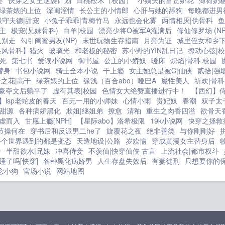
妻
快穿之女主逆袭计划
白桃松木（校园）
小姨夫的富贵娇花
薄荷奶
绿茶婊的上位
深闺淫情
长公主的小情郎
心肝与她的舔狗
每晚都进男
极守夫德|甜宠
小兔子乖乖|青梅竹马
永远也会化雾
两情相厌|伪骨科
鱼
主
极宠(兄妹骨科)
白羊|校园
漂亮少将O被军A灌满后
修仙修罗场 (NP
人别走
勾引闺蜜男友(NP)
末世玩物生存指南
月亮为证
城里侄女和乡
港风骨科】猎火
玻璃光
和老板的秘密
苏小野的YIN乱日记
撩动心弦|
死
第七书
爱读小说网
御书屋
公主的小娇奴
暖床
炽焰|骨科 校园
替身
书包小说网
骑士全本小说
干上瘾
女主她总是被C|仙侠
贰拾|强
之花|高干
绿茶婊的上位
缘浅（百合abo）哑巴A
魔性美人
祈欢|骨
豪夺文后躺平了
虚有其表|校园
色情女大绝赞直播进行中！
【西幻】
】lsp老蛇皮的春天
百无一用的小师妹
心情小雨
贵妃奴
春潮
双子太
甜源
各种病娇黑化
欺姐|继姐弟
撩愈
清釉
重生之肉香四溢
欲骨天
虚而入
甘愿上瘾[NPH]
【星际abo】洛希极限
19k小说网
快穿之拯救
节操何在
穿书后和反派男二he了
旋覆花之夜
绝非善类
与你刚刚好
]每个世界遇到的都是变态
天造地设|公路
岁欢愉
穿成黄漫女主替身后
后
半甜欲水|兄妹
冲喜侍妾
不羡仙|快穿仙侠 古言
上流社会|都市权斗
睡了吗[快穿]
各种黑化病娇男
人生存盘失效后
有妻徒刑
只想要你的
念小狗
官场小说
网站地图