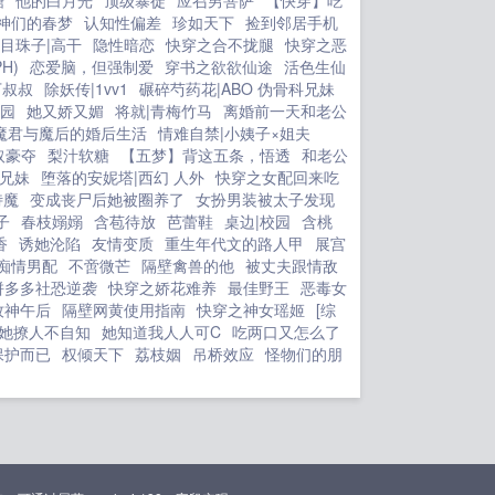
糖
他的白月光
顶级暴徒
应召男菩萨
【快穿】吃
娶？ 转头隔壁空军师部最有本事的
神们的春梦
认知性偏差
珍如天下
捡到邻居手机
年轻一级飞行员提着东西到了方家，就
目珠子|高干
隐性暗恋
快穿之合不拢腿
快穿之恶
H)
恋爱脑，但强制爱
穿书之欲欲仙途
活色生仙
像回自己家似的，推门就喊大舅哥
下叔叔
除妖传|1vv1
碾碎芍药花|ABO 伪骨科兄妹
方家两兄弟？？？？什么时候自家小妹
校园
她又娇又媚
将就|青梅竹马
离婚前一天和老公
被狼叼了？年龄差7岁帅气空飞军哥哥
魔君与魔后的婚后生活
情难自禁|小姨子×姐夫
Vs娇气小美人预收文香江大美人重生了
取豪夺
梨汁软糖
【五梦】背这五条，悟透
和老公
欢迎收藏！八十年代末，也是江晚柠二
科兄妹
堕落的安妮塔|西幻 人外
快穿之女配回来吃
十岁这年她从内地被接到了繁华的香
侍魔
变成丧尸后她被圈养了
女扮男装被太子发现
江，她这才知道自己是香江望族江家流
子
春枝嫋嫋
含苞待放
芭蕾鞋
桌边|校园
含桃
香
诱她沦陷
友情变质
重生年代文的路人甲
展宫
落在外的大小姐。 只是她才回到家
痴情男配
不啻微芒
隔壁禽兽的他
被丈夫跟情敌
就做了个梦，梦见自己生活在一本小说
拼多多社恐逆袭
快穿之娇花难养
最佳野王
恶毒女
里，而她则是个无足轻重的炮灰女
牧神午后
隔壁网黄使用指南
快穿之神女瑶姬
[综
配。 书里她回家后就要与香江另一
她撩人不自知
她知道我人人可C
吃两口又怎么了
豪门6家联姻，联姻对象是6家最年轻的
保护而已
权倾天下
荔枝姻
吊桥效应
怪物们的朋
一代6则，更是6家孙字辈的独苗。
不过男人听说她来自贫穷的内地，本不
想娶，结果现江晚柠身娇人美，便也娶
了，只是结婚后才现她不过是空有一副
漂亮皮囊的呆板美人。 所以结婚后