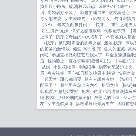
侵占|骨科/强制
白蛇夫君
温火|伪骨科
长媳不如
掉那只小白兔
酸甜|校园暗恋
课后补习（师生）
后
离婚后她不装了
就是要睡男主
这爱真恶心
毒女配逆袭
女主爱吃肉
（影视同人）勾引深情男
（NP）
炮灰女配被扑倒了「快穿」
重生之老男
娇生惯养|兄妹
快穿之恶鬼攻略
饲狼记事簿
【
上床了
快穿之奇怪的xp又增加了
不爱她的人都会
（快穿）被狠狠疼爱的恶毒女配
渡她|快穿
床戏
的爸爸拍激情戏
偏爱|高干 甜宠
兽人的宝藏
高岭
肉啦
参加直播做AI综艺后我火了
拜金女穿进强取
后
我的脸上一直在笑嘻嘻|权贵X主妇
【催眠总攻
试婚
小梨花|校园
南城旧事
病弱女配被迫上岗
眉
袚灾祛秽
黑心狐只想吃掉男主|快穿
快穿之趁
一起囚禁
甜心都想要
总有人想独占她
【快穿】
配不干了
我的男主怎么有六个
炽阳之痕
[快穿
影视]男神总想C哭她
把发小的弟弟画进黄漫掉马
呢|校园
那些娇弱的婊子们
黑莲花的上位
今天你
友
女主是软妹呀
拯救退环境傲娇男主
酒醒前想