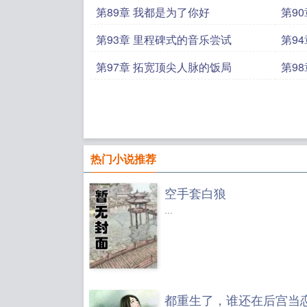
你
第89章 我都是为了你好
第9
第93章 里程碑式的音乐尝试
第9
第97章 拓宽顶尖人脉的饭局
第9
热门小说推荐
空手套白狼
...