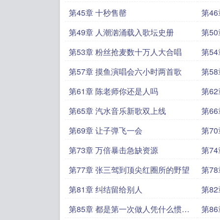
第45章 十秒售罄
第4
第49章 人潮汹涌载入歌坛史册
第5
第53章 粉丝抢麦数十万人大合唱
第5
第57章 摸鱼演唱会六小时两首歌
第5
第61章 陈老师你还是人吗
第6
第65章 汽水音乐新歌双上线
第6
第69章 让子弹飞一会
第7
第73章 万倍暴击急缺资源
第7
第77章 张三驾到顶尖红圈所的野望
第7
第81章 纠结留给别人
第8
第85章 都是第一次做人凭什么惯着
第8