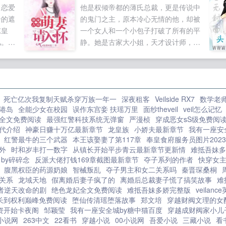
当恋爱
他是权倾帝都的薄氏总裁，更是传说中
其他嘉宾起床给儿子做早饭，和乐融
合的遮
的鬼门之主，原本冷心无情的他，却被
融。冷清清赖床不起儿子，早饭好了
凉皇
一个女人和一个小包子打破了所有的平
没？你妈我快饿死了。其他嘉宾给孩子
儿。时
静。她是古家大小姐，天才设计师，一
讲睡前故事，哄娃入睡才离开。冷清清
，羡煞
朝被害，意外生子。...
裹着被子儿子，妈怕鬼，等我睡着你再
当挡箭
关灯哈其他嘉宾让孩子吃最好，自己吃
藏在暗
剩下的。冷清清左手汉堡右手可乐儿子
嫉妒她
乖，别跟妈抢，你以后多得是吃的机会
死亡亿次我复制天赋杀穿万族一年一
深夜租客
Veilside RX7
数学老
要和她
未来反派儿子真的拴Q。综艺播出后，
港岛
全能少女在校园
误作东宫妾 扶瑶万里
面纱theveil
veil怎么记忆
总好过
画风清奇的母子俩爆红全网。说吧，做
全文免费阅读
最强红警科技系统无弹窗
严漫桢
穿成恶女sS级免费阅
帝是个
几辈子好事才能拥有这样的儿子。问过
代介绍
神豪日赚十万亿最新章节
龙皇族
小娇夫最新章节
我有一座安全
天，皇
我儿子了，他说都是演员。某日，大佬
红警最牛的三个武器
本王该娶妻了第117章
奉皇食府服务员图片202
柱。这
忽然想起儿子和那不熟的老婆他们过得
外
时和岁丰打一数字
从镇长开始平步青云最新章节更新情
难抵吾妹多娇
可不
by碎碎念
反派大佬打钱169章截图最新章节
夺子系列的作者
快穿女
还好吗。秘书兴奋不已霍总，您老婆和
皇后可
腹黑权臣的药源奶娘
智械叛乱
夺子男主和女二关系吗
秦晋琛桑桐
儿子靠综艺大爆了！好几个男顶流争着
关系
龙域天地
假离婚后妻子疯了的
离婚后总裁妻子慌了搞笑故事
难
了。美
当您儿子的爹呢！大佬？？？我儿子要
者逆天改命的剧
绝色龙妃全文免费阅读
难抵吾妹多娇完整版
veilan
诉，坤
有爹了，我怎么不知道？...
长到权利巅峰免费阅读
堕仙传清瑶堕落故事
郑文培
穿越财阀文理的女
大半个
资开始卡夜阁
邹颖莹
我有一座安全城by糖中猫百度
穿越成财阀家小儿
富便遍
3小说网
263中文
22看书
穿越小说
00小说网
吾爱小说
三藏小说
看