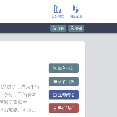
会员书架
阅读记录
注册
登录
加入书架
章节目录
川穿越了，成为平行
。奈何，不为资本
立即阅读
后退伍重归生
手机访问
提出离婚。本以为