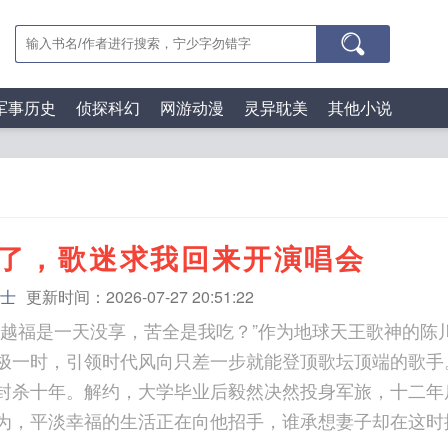
军事历史
侦探科幻
网游动漫
灵异耽美
其他小说
了，歌迷求我回来开演唱会
士
更新时间：2026-07-27 20:51:22
穿越福是一天没享，苦全是我吃？”作为地球天王歌神的陈
极一时，引领时代风向只差一步就能登顶歌坛顶端的歌手
封杀十年。解约，大学毕业后毅然决然投身军旅，十二年
为，平淡幸福的生活正在向他招手，谁承想妻子却在这时