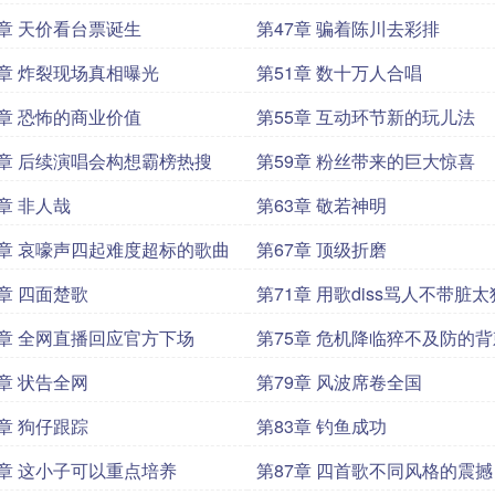
6章 天价看台票诞生
第47章 骗着陈川去彩排
0章 炸裂现场真相曝光
第51章 数十万人合唱
4章 恐怖的商业价值
第55章 互动环节新的玩儿法
8章 后续演唱会构想霸榜热搜
第59章 粉丝带来的巨大惊喜
2章 非人哉
第63章 敬若神明
6章 哀嚎声四起难度超标的歌曲
第67章 顶级折磨
0章 四面楚歌
第71章 用歌diss骂人不带脏
4章 全网直播回应官方下场
第75章 危机降临猝不及防的背
8章 状告全网
第79章 风波席卷全国
2章 狗仔跟踪
第83章 钓鱼成功
6章 这小子可以重点培养
第87章 四首歌不同风格的震撼