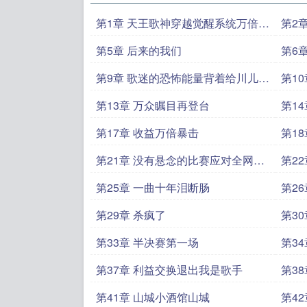
第1章 天王歌神穿越觉醒系统万倍暴
第2
击
第5章 后来的我们
第6
第9章 歌迷的恐怖能量背着给川儿办
第1
场演唱会
第13章 万众瞩目再登台
第1
第17章 收益万倍暴击
第1
第21章 没有悬念的比赛应对全网直
第2
播
第25章 一曲十年泪断肠
第2
场命
第29章 杀疯了
第3
第33章 半决赛第一场
第3
第37章 利益交换退出我是歌手
第3
第41章 山城小酒馆山城
第4