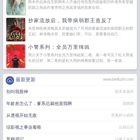
附本作品来自互联网本人不做任何负责内容版权归作者所有穿越
田园之燕岚作者李煦之燕岚穿成的贫家女幼...
抄家流放后，我带病弱郡王造反了
末世神医林淮晚莫名穿越成为了开局就要被流放的病弱郡王的郡
王妃。林淮晚冷笑，想要她们死，可以，那要看你自己...
小警系列：全员万里缉凶
简介关于小警系列全员万里缉凶第二卷。第一卷写完了杜大用成
长的过程，第二卷则是杜大用的神勇探案过程。第一卷就...
最新更新
www.beifuzhi.com
别叫我股神
阳关卖菜的
年龄差怎么了，爹系总裁他宠我啊
花惊鹊
从透视开始无敌
芭蕉村小农民
综影视之事业毒唯
云胡云归
草根书记
小草儿尖尖