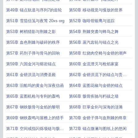
第49章 锚点轨道与序列7的齿轮
第50章 移动视觉与慢放的世界
第51章 雪茄信笺与夜莺 20xs org
第52章 咖啡馆银鹰与追踪
第53章 树梢猎影与荆棘之影
第54章 荆棘突袭与蜂鸟之舞
第55章 血色荆棘与破碎的秩序
第56章 蒸汽齿轮与锚点之光
第57章 药剂子弹与骨马的回响
第58章 红烧肉空椅与金镑的潮声
第59章 六国金河与熔岩锚点
第60章 金流湮灭与枪焰家宴
第61章 金镑洪流与消费圣殿
第62章 金镑洪流下的锚点与贵族
晚宴
第63章 旧船坞的黄金与深夜信函
第64章 蓝图花椒与金镑的锚点
第65章 蓝图机枪与专利的轰鸣
第66章 骸骨疾驰与朽镇之墙
第67章 钢铁骸骨与金焰的黎明
第68章 巨掌金剑与深海的涟漪
第69章 钢铁轰鸣与屋檐上的猎手
第70章 金镑子弹与血荆棘的终章
第71章 空间戒指闪烁项链与骸骨
第72章 锚点微澜与图纸上的悠闲