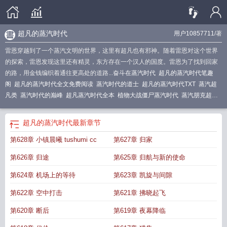
超凡的蒸汽时代
用户10857711
/著
雷恩穿越到了一个蒸汽文明的世界，这里有超凡也有邪神。随着雷恩对这个世界
的探索，雷恩发现这里还有精灵，东方存在一个汉人的国度。雷恩为了找到回家
的路，用金钱编织着通往更高处的道路...
奋斗在蒸汽时代
超凡的蒸汽时代笔趣
阁
超凡的蒸汽时代全文免费阅读
蒸汽时代的道士
超凡的蒸汽时代TXT
蒸汽超
凡类
蒸汽时代的巅峰
超凡蒸汽时代全本
植物大战僵尸蒸汽时代
蒸汽朋克超
凡
超凡的蒸汽时代3Q
超凡蒸汽时代
蒸汽时代的超凡
蒸汽魔药和超凡者
超凡的蒸汽时代
最新章节
第628章 小镇晨曦 tushumi cc
第627章 归家
第626章 归途
第625章 归航与新的使命
第624章 机场上的等待
第623章 凯旋与间隙
第622章 空中打击
第621章 拂晓起飞
第620章 断后
第619章 夜幕降临