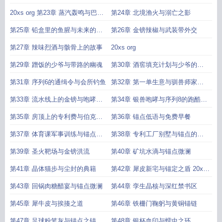
图
20xs org 第23章 蒸汽轰鸣与巴蜀
第24章 北境渔火与溺亡之影
乡味
第25章 铅盒里的鱼腥与未来的水
第26章 金镑辣椒与武装带外交
肺
第27章 辣味烈酒与骸骨上的故事
20xs org
第29章 蹭饭的少爷与带路的幽魂
第30章 酒窖填充计划与少爷的晚
餐券
第31章 序列6的通缉令与会所钓鱼
第32章 第一单生意与驯兽师家的
工厂
第33章 流水线上的金镑与咆哮的
第34章 银兽咆哮与序列8的跑酷之
银兽
梦
第35章 房顶上的专利费与伯克牌
第36章 锚点低语与免费早餐
轻机枪蓝图
第37章 体育课军事训练与锚点酒
第38章 专利工厂别墅与锚点的重
会
量
第39章 圣火靶场与金镑洪流
第40章 矿坑水滴与锚点微澜
第41章 晶体猫步与尘封的典籍
第42章 犀皮新宅与锚定之盾 20xs
org
第43章 回锅肉糖醋宴与锚点微澜
第44章 孪生晶核与深红禁书区
第45章 犀牛皮与挨揍之道
第46章 铁栅门鞠躬与黄铜锚链
第47章 足球粉笔灰与锚点之锚
第48章 银杯血印与蠕虫之环