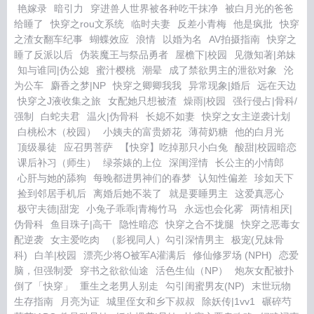
艳嫁录
暗引力
穿进兽人世界被各种吃干抹净
被白月光的爸爸
给睡了
快穿之rou文系统
临时夫妻
反差小青梅
他是疯批
快穿
之渣女翻车纪事
蝴蝶效应
浪情
以婚为名
AV拍摄指南
快穿之
睡了反派以后
伪装魔王与祭品勇者
屋檐下|校园
见微知著|弟妹
知与谁同|伪公媳
蜜汁樱桃
潮晕
成了禁欲男主的泄欲对象
沦
为公车
麝香之梦|NP
快穿之卿卿我我
异常现象|婚后
远在天边
快穿之J液收集之旅
女配她只想被渣
燥雨|校园
强行侵占|骨科/
强制
白蛇夫君
温火|伪骨科
长媳不如妻
快穿之女主逆袭计划
白桃松木（校园）
小姨夫的富贵娇花
薄荷奶糖
他的白月光
顶级暴徒
应召男菩萨
【快穿】吃掉那只小白兔
酸甜|校园暗恋
课后补习（师生）
绿茶婊的上位
深闺淫情
长公主的小情郎
心肝与她的舔狗
每晚都进男神们的春梦
认知性偏差
珍如天下
捡到邻居手机后
离婚后她不装了
就是要睡男主
这爱真恶心
极守夫德|甜宠
小兔子乖乖|青梅竹马
永远也会化雾
两情相厌|
伪骨科
鱼目珠子|高干
隐性暗恋
快穿之合不拢腿
快穿之恶毒女
配逆袭
女主爱吃肉
（影视同人）勾引深情男主
极宠(兄妹骨
科)
白羊|校园
漂亮少将O被军A灌满后
修仙修罗场 (NPH)
恋爱
脑，但强制爱
穿书之欲欲仙途
活色生仙（NP）
炮灰女配被扑
倒了「快穿」
重生之老男人别走
勾引闺蜜男友(NP)
末世玩物
生存指南
月亮为证
城里侄女和乡下叔叔
除妖传|1vv1
碾碎芍