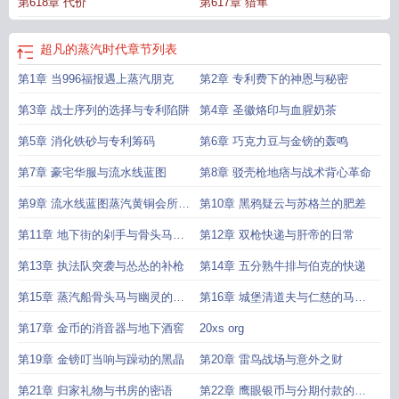
第618章 代价
第617章 猎隼
超凡的蒸汽时代
章节列表
第1章 当996福报遇上蒸汽朋克
第2章 专利费下的神恩与秘密
第3章 战士序列的选择与专利陷阱
第4章 圣徽烙印与血腥奶茶
第5章 消化铁砂与专利筹码
第6章 巧克力豆与金镑的轰鸣
第7章 豪宅华服与流水线蓝图
第8章 驳壳枪地痞与战术背心革命
第9章 流水线蓝图蒸汽黄铜会所与
第10章 黑鸦疑云与苏格兰的肥差
新代号
第11章 地下街的剁手与骨头马滴
第12章 双枪快递与肝帝的日常
滴
第13章 执法队突袭与怂怂的补枪
第14章 五分熟牛排与伯克的快递
第15章 蒸汽船骨头马与幽灵的存
第16章 城堡清道夫与仁慈的马克
款
沁
第17章 金币的消音器与地下酒窖
20xs org
第19章 金镑叮当响与躁动的黑晶
第20章 雷鸟战场与意外之财
第21章 归家礼物与书房的密语
第22章 鹰眼银币与分期付款的蓝