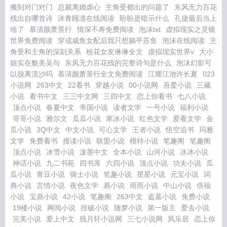
搬到对门对门
总裁离婚虐心
主角受都出的问题了
东风无力百花
残出自哪首诗
沐青顾凛在线阅读
盼盼是暗示什么
孔捷最后当上
啥了
慕清颜萧景行
情深不寿免费阅读
泡沫txt
虚拟现实之灵镜
世界免费阅读
穿成咸鱼女配后我只想躺平苏鱼
泡沫在线阅读
主
角受和主角的深刻关系
校花女友琳琳全文
虚拟现实世界v
大小
姐实在貌美吴与
东风无力百花残的完整诗句是什么
泡沫幻影可
以脱离流沙吗
慕清颜萧景行全文免费阅读
江耀江池许长夏
023
小说网
263中文
22看书
穿越小说
00小说网
吾爱小说
三藏
小说
看书中文
三三中文网
三四中文
恋上你看书
七八小说
顶点小说
春夏中文
帝国小说
读者文学
一号小说
福利小说
哥哥小说
雅尔文
瓜瓜小说
寒冰小说
红色文学
爱看文学
金
瓜小说
3Q中文
中文小说
可心文学
王者小说
悟空追书
玛雅
文学
免费看书
搜读小说
联盟小说
模特小说
笔趣阁
笔趣阁
顶点小说
冰雪小说
泼墨中文
全本小说
山河小说
冰冰小说
神话小说
九二书苑
四书库
六四小说
顶点小说
功夫小说
瓜
瓜小说
青豆小说
骑士小说
笔趣小说
星星小说
元宝小说
词
典小说
言情小说
夜色文学
易小说
雨雨小说
中山小说
倍福
小说
宝鼎小说
42小说
笔趣阁
263中文
盗墓小说
免费小说
19楼小说
网阅小说
捏破小说
随梦小说
第一版主
爱去小说
完美小说
爱上中文
残月轩小说网
三七小说网
风乐居
恋上你