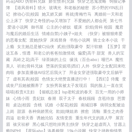
药花|ABO 伪骨科兄妹
娇生惯养|兄妹
快穿之恶鬼攻略
饲狼记事
簿
【港风骨科】猎火
玻璃光
和老板的秘密
苏小野的YIN乱日
记
撩动心弦|校园
她又娇又媚
将就|青梅竹马
离婚前一天和老
公上床了
快穿之奇怪的xp又增加了
不爱她的人都会死
第七书
爱读小说网
御书屋
公主的小娇奴
暖床
炽焰|骨科 校园
魔君
与魔后的婚后生活
情难自禁|小姨子×姐夫
（快穿）被狠狠疼爱
的恶毒女配
渡她|快穿
床戏替身
书包小说网
骑士全本小说
干
上瘾
女主她总是被C|仙侠
贰拾|强取豪夺
梨汁软糖
【五梦】背
这五条，悟透
和老公的爸爸拍激情戏
偏爱|高干 甜宠
兽人的宝
藏
高岭之花|高干
绿茶婊的上位
缘浅（百合abo）哑巴A
魔性
美人
祈欢|骨科兄妹
堕落的安妮塔|西幻 人外
快穿之女配回来吃
肉啦
参加直播做AI综艺后我火了
拜金女穿进强取豪夺文后躺平
了
虚有其表|校园
色情女大绝赞直播进行中！
【西幻】侍魔
变
成丧尸后她被圈养了
女扮男装被太子发现后
我的脸上一直在笑
嘻嘻|权贵X主妇
【催眠总攻】lsp老蛇皮的春天
百无一用的小师
妹
心情小雨
贵妃奴
春潮
双子太子
春枝嫋嫋
含苞待放
芭蕾
鞋
桌边|校园
含桃
试婚
小梨花|校园
南城旧事
病弱女配被迫
上岗
甜源
各种病娇黑化
欺姐|继姐弟
撩愈
清釉
重生之肉香
四溢
欲骨天香
诱她沦陷
友情变质
重生年代文的路人甲
展宫
眉
袚灾祛秽
黑心狐只想吃掉男主|快穿
快穿之趁虚而入
甘愿上
瘾[NPH]
【星际abo】洛希极限
19k小说网
快穿之拯救痴情男