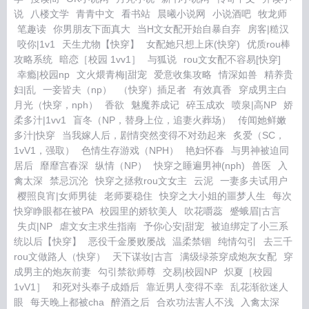
说
八楼文学
青青中文
看书站
晨曦小说网
小说酒吧
牧龙师
笔趣读
你男朋友下面真大
当H文女配开始自暴自弃
房客|糙汉
咬你|1v1
天生尤物【快穿】
女配她只想上床(快穿)
优质rou棒
攻略系统
暗恋［校园 1vv1］
与狐说
rou文女配不容易[快穿]
幸瘾|校园np
文火煨青梅|甜宠
爱意收集攻略
情深如兽
精养贵
妇|乱
一妾皆夫（np）
（快穿）插足者
有效真香
穿成男主白
月光（快穿，nph）
香欲
魅魔养成记
碎玉成欢
喷泉|高NP
娇
柔多汁|1vv1
盲冬（NP，替身上位，追妻火葬场）
传闻她鲜嫩
多汁|快穿
当我嫁人后，剧情突然变得不对劲起来
炙爱（SC，
1vV1，强取）
色情生存游戏（NPH）
艳妇怀春
与男神被迫同
居后
靡靡宫春深
纵情（NP）
快穿之睡遍男神(nph)
兽医
入
禽太深
禁忌沉沦
快穿之拯救rou文女主
云泥
一妻多夫试用户
樱照良宵|女师男徒
老师要稳住
快穿之大小姐的噩梦人生
每次
快穿睁眼都在被PA
校园里的娇软美人
吹花嚼蕊
蹙蛾眉|古言
失贞|NP
虐文女主求生指南
予你心安|甜宠
被迫绑定了小三系
统以后【快穿】
恶役千金屡败屡战
温柔禁锢
纯情勾引
去三千
rou文做路人（快穿）
天下谋妆|古言
满级绿茶穿成炮灰女配
穿
成男主的炮灰前妻
勾引禁欲师尊
交易|校园NP
炽夏［校园
1vV1］
和死对头奉子成婚后
靠近男人变得不幸
乱花渐欲迷人
眼
每天晚上都被cha
醉酒之后
合欢功法害人不浅
入禽太深