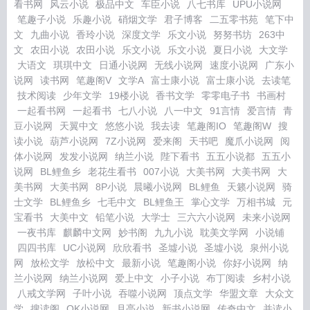
看书网
风云小说
极品中文
车臣小说
八七书库
UPU小说网
笔趣子小说
乐趣小说
硝烟文学
君子博客
二五零书苑
笔下中
文
九曲小说
香玲小说
深度文学
乐文小说
努努书坊
263中
文
农田小说
农田小说
乐文小说
乐文小说
夏日小说
大文学
大语文
琪琪中文
日通小说网
无线小说网
速度小说网
广东小
说网
读书网
笔趣阁V
文学A
富士康小说
富士康小说
去读笔
技术阅读
少年文学
19楼小说
香书文学
零零电子书
书画村
一起看书网
一起看书
七八小说
八一中文
91言情
爱言情
青
豆小说网
天翼中文
悠悠小说
我去读
笔趣阁IO
笔趣阁W
搜
读小说
葫芦小说网
7Z小说网
爱来阁
天书吧
魔爪小说网
阅
体小说网
发发小说网
纳兰小说
陛下看书
五五小说都
五五小
说网
BL鲤鱼乡
老花生看书
007小说
大美书网
大美书网
大
美书网
大美书网
8P小说
晨曦小说网
BL鲤鱼
天籁小说网
骑
士文学
BL鲤鱼乡
七毛中文
BL鲤鱼王
掌心文学
万相书城
元
宝看书
大美中文
铅笔小说
大学士
三六六小说网
未来小说网
一夜书库
麒麟中文网
妙书阁
九九小说
耽美文学网
小说铺
四四书库
UC小说网
欣欣看书
圣墟小说
圣墟小说
泉州小说
网
放松文学
放松中文
最新小说
笔趣阁小说
你好小说网
纳
兰小说网
纳兰小说网
爱上中文
小子小说
布丁阅读
乡村小说
八戒文学网
子叶小说
吞噬小说网
顶点文学
华盟文章
大众文
学
搜读阁
OK小说网
月亮小说
新书小说网
传奇中文
并读小