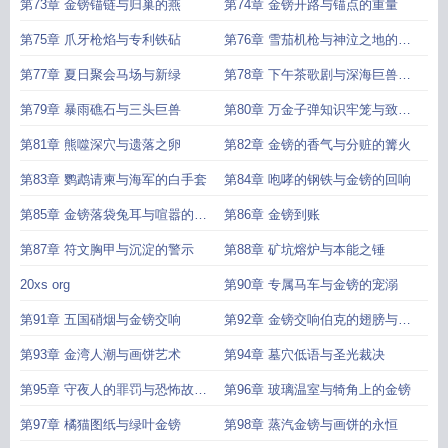
马滴滴
第73章 金镑锚链与归巢的燕
第74章 金镑开路与锚点的重量
第75章 爪牙枪焰与专利铁砧
第76章 雪茄机枪与神泣之地的阴
影
第77章 夏日聚会马场与新绿
第78章 下午茶歌剧与深海巨兽的
邀请函
第79章 暴雨礁石与三头巨兽
第80章 万金子弹知识牢笼与致命
双枪
第81章 熊噬深穴与遗落之卵
第82章 金镑的香气与分赃的篝火
第83章 鹦鹉请柬与海军的白手套
第84章 咆哮的钢铁与金镑的回响
第85章 金镑落袋兔耳与喧嚣的安
第86章 金镑到账
慰
第87章 符文胸甲与沉淀的警示
第88章 矿坑熔炉与本能之锤
20xs org
第90章 专属马车与金镑的宠溺
第91章 五国硝烟与金镑交响
第92章 金镑交响伯克的翅膀与橡
树湾的沙盘
第93章 金湾人潮与画饼艺术
第94章 墓穴低语与圣光裁决
第95章 守夜人的罪罚与恐怖故事
第96章 玻璃温室与犄角上的金镑
集
第97章 橘猫图纸与绿叶金镑
第98章 蒸汽金镑与画饼的永恒