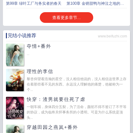
第99章 绿叶工厂与务实者的春天
第100章 金镑甜鸭与神泣之地的倒
计时
查看更多章节...
完结小说推荐
www.beifuzhi.com
夺情+番外
...
理性的李信
黎杏仰望着浩瀚的星空，没人相信他说的，没人相信这世界上存
在着那些看不见的东西。永远没人理解他的痛楚，他被称为一
个...
快穿：渣男就要往死了虐
一朝车祸，身体四分五裂，为了活命，颜初不得不签订了不平等
的协议，成为临终关怀事务所的小透明。可是为什么系统是顶
头...
穿越田园之燕岚+番外