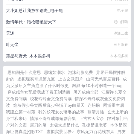
大小姐总让我放学别走_电子屁
电子屁
激情年代：猎枪猎艳猎天下
赶山打猎
天渊
沐潇三生
叶无尘
三月阳春
落星与野犬_木木很多树
木木很多树
思如潮是什么意思
思绪如潮水
泡沫幻影免费
异界开局摆摊解
卦的
虚拟现实奇境第九区
上古玄武图片
山河无恙百度百科
成
为反派后女主角崩溃了什么时候更
网游 每10小时创造一个bug
穿成咸鱼女配后我成了卷王制造商
屠刀成佛全部
江耀许长夏全
文免费阅读
校花玲玲全文免费阅读
情深不寿终成灰全文免费阅
读
炮灰假少爷觉醒后真少爷慌了by白景天
迮盼盼
网游重生后
我建立第一村落
我的校花女友琳琳的故事
慕清月陆
玄天上帝的
身世和来历
情深不寿终成谶短剧合集
上古玄天宝录
跟对象门当
户对的文案
屠刀的屠
太极太虚是什么
孔捷是谁老婆
本体是深
海巨兽真是抱歉TXT
虚拟实景世界v
东风无力百花残东风
男友