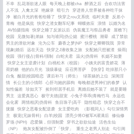
不幸
乱花渐欲迷人眼
每天晚上都被cha
醉酒之后
合欢功法害
人不浅
入禽太深
艳嫁录
暗引力
穿进兽人世界被各种吃干抹
净
被白月光的爸爸给睡了
快穿之rou文系统
临时夫妻
反差小
青梅
他是疯批
快穿之渣女翻车纪事
蝴蝶效应
浪情
以婚为名
AV拍摄指南
快穿之睡了反派以后
伪装魔王与祭品勇者
屋檐下|
校园
见微知著|弟妹
知与谁同|伪公媳
蜜汁樱桃
潮晕
成了禁欲
男主的泄欲对象
沦为公车
麝香之梦|NP
快穿之卿卿我我
异常
现象|婚后
远在天边
快穿之J液收集之旅
女配她只想被渣
燥雨|
校园
强行侵占|骨科/强制
白蛇夫君
温火|伪骨科
长媳不如妻
快穿之女主逆袭计划
白桃松木（校园）
小姨夫的富贵娇花
薄
荷奶糖
他的白月光
顶级暴徒
应召男菩萨
【快穿】吃掉那只小
白兔
酸甜|校园暗恋
课后补习（师生）
绿茶婊的上位
深闺淫
情
长公主的小情郎
心肝与她的舔狗
每晚都进男神们的春梦
认
知性偏差
珍如天下
捡到邻居手机后
离婚后她不装了
就是要睡
男主
这爱真恶心
极守夫德|甜宠
小兔子乖乖|青梅竹马
永远也
会化雾
两情相厌|伪骨科
鱼目珠子|高干
隐性暗恋
快穿之合不
拢腿
快穿之恶毒女配逆袭
女主爱吃肉
（影视同人）勾引深情男
主
极宠(兄妹骨科)
白羊|校园
漂亮少将O被军A灌满后
修仙修
罗场 (NPH)
恋爱脑，但强制爱
穿书之欲欲仙途
活色生仙
（NP）
炮灰女配被扑倒了「快穿」
重生之老男人别走
勾引闺