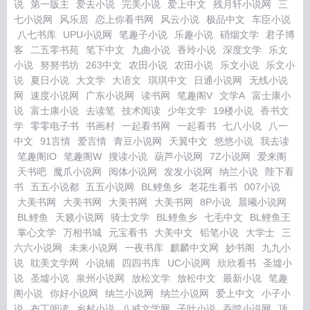
说
第一版主
爱去小说
完美小说
爱上中文
残月轩小说网
三
七小说网
风乐居
恋上你看书网
风云小说
极品中文
车臣小说
八七书库
UPU小说网
笔趣子小说
乐趣小说
硝烟文学
君子博
客
二五零书苑
笔下中文
九曲小说
香玲小说
深度文学
乐文
小说
努努书坊
263中文
农田小说
农田小说
乐文小说
乐文小
说
夏日小说
大文学
大语文
琪琪中文
日通小说网
无线小说
网
速度小说网
广东小说网
读书网
笔趣阁V
文学A
富士康小
说
富士康小说
去读笔
技术阅读
少年文学
19楼小说
香书文
学
零零电子书
书画村
一起看书网
一起看书
七八小说
八一
中文
91言情
爱言情
青豆小说网
天翼中文
悠悠小说
我去读
笔趣阁IO
笔趣阁W
搜读小说
葫芦小说网
7Z小说网
爱来阁
天书吧
魔爪小说网
阅体小说网
发发小说网
纳兰小说
陛下看
书
五五小说都
五五小说网
BL鲤鱼乡
老花生看书
007小说
大美书网
大美书网
大美书网
大美书网
8P小说
晨曦小说网
BL鲤鱼
天籁小说网
骑士文学
BL鲤鱼乡
七毛中文
BL鲤鱼王
掌心文学
万相书城
元宝看书
大美中文
铅笔小说
大学士
三
六六小说网
未来小说网
一夜书库
麒麟中文网
妙书阁
九九小
说
耽美文学网
小说铺
四四书库
UC小说网
欣欣看书
圣墟小
说
圣墟小说
泉州小说网
放松文学
放松中文
最新小说
笔趣
阁小说
你好小说网
纳兰小说网
纳兰小说网
爱上中文
小子小
说
布丁阅读
乡村小说
八戒文学网
子叶小说
吞噬小说网
顶