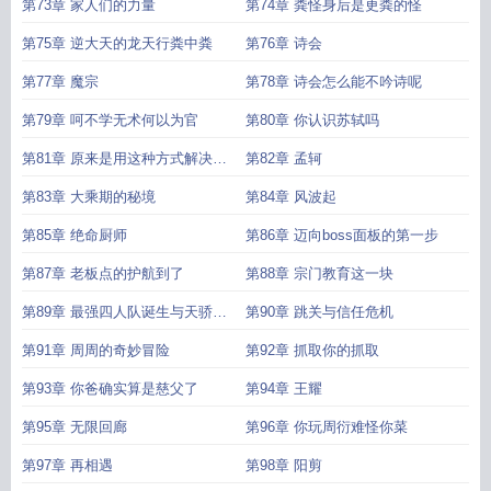
第73章 家人们的力量
第74章 粪怪身后是更粪的怪
第75章 逆大天的龙天行粪中粪
第76章 诗会
第77章 魔宗
第78章 诗会怎么能不吟诗呢
第79章 呵不学无术何以为官
第80章 你认识苏轼吗
第81章 原来是用这种方式解决的
第82章 孟轲
吗
第83章 大乘期的秘境
第84章 风波起
第85章 绝命厨师
第86章 迈向boss面板的第一步
第87章 老板点的护航到了
第88章 宗门教育这一块
第89章 最强四人队诞生与天骄们
第90章 跳关与信任危机
的到来
第91章 周周的奇妙冒险
第92章 抓取你的抓取
第93章 你爸确实算是慈父了
第94章 王耀
第95章 无限回廊
第96章 你玩周衍难怪你菜
第97章 再相遇
第98章 阳剪