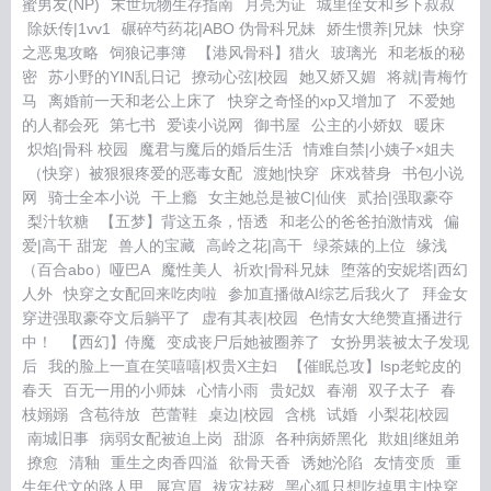
蜜男友(NP)
末世玩物生存指南
月亮为证
城里侄女和乡下叔叔
除妖传|1vv1
碾碎芍药花|ABO 伪骨科兄妹
娇生惯养|兄妹
快穿
之恶鬼攻略
饲狼记事簿
【港风骨科】猎火
玻璃光
和老板的秘
密
苏小野的YIN乱日记
撩动心弦|校园
她又娇又媚
将就|青梅竹
马
离婚前一天和老公上床了
快穿之奇怪的xp又增加了
不爱她
的人都会死
第七书
爱读小说网
御书屋
公主的小娇奴
暖床
炽焰|骨科 校园
魔君与魔后的婚后生活
情难自禁|小姨子×姐夫
（快穿）被狠狠疼爱的恶毒女配
渡她|快穿
床戏替身
书包小说
网
骑士全本小说
干上瘾
女主她总是被C|仙侠
贰拾|强取豪夺
梨汁软糖
【五梦】背这五条，悟透
和老公的爸爸拍激情戏
偏
爱|高干 甜宠
兽人的宝藏
高岭之花|高干
绿茶婊的上位
缘浅
（百合abo）哑巴A
魔性美人
祈欢|骨科兄妹
堕落的安妮塔|西幻
人外
快穿之女配回来吃肉啦
参加直播做AI综艺后我火了
拜金女
穿进强取豪夺文后躺平了
虚有其表|校园
色情女大绝赞直播进行
中！
【西幻】侍魔
变成丧尸后她被圈养了
女扮男装被太子发现
后
我的脸上一直在笑嘻嘻|权贵X主妇
【催眠总攻】lsp老蛇皮的
春天
百无一用的小师妹
心情小雨
贵妃奴
春潮
双子太子
春
枝嫋嫋
含苞待放
芭蕾鞋
桌边|校园
含桃
试婚
小梨花|校园
南城旧事
病弱女配被迫上岗
甜源
各种病娇黑化
欺姐|继姐弟
撩愈
清釉
重生之肉香四溢
欲骨天香
诱她沦陷
友情变质
重
生年代文的路人甲
展宫眉
袚灾祛秽
黑心狐只想吃掉男主|快穿