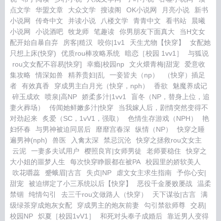
点文学
华盟文章
大众文学
搜读阁
OK小说网
月亮小说
新书
小说网
传奇中文
并读小说
八楼文学
青青中文
看书站
晨曦
小说网
小说酒吧
牧龙师
笔趣读
你男朋友下面真大
当H文女
配开始自暴自弃
房客|糙汉
咬你|1v1
天生尤物【快穿】
女配她
只想上床(快穿)
优质rou棒攻略系统
暗恋［校园 1vv1］
与狐说
rou文女配不容易[快穿]
幸瘾|校园np
文火煨青梅|甜宠
爱意收
集攻略
情深如兽
精养贵妇|乱
一妾皆夫（np）
（快穿）插足
者
有效真香
穿成男主白月光（快穿，nph）
香欲
魅魔养成记
碎玉成欢
喷泉|高NP
娇柔多汁|1vv1
盲冬（NP，替身上位，追
妻火葬场）
传闻她鲜嫩多汁|快穿
当我嫁人后，剧情突然变得不
对劲起来
炙爱（SC，1vV1，强取）
色情生存游戏（NPH）
艳
妇怀春
与男神被迫同居后
靡靡宫春深
纵情（NP）
快穿之睡
遍男神(nph)
兽医
入禽太深
禁忌沉沦
快穿之拯救rou文女主
云泥
一妻多夫试用户
樱照良宵|女师男徒
老师要稳住
快穿之
大小姐的噩梦人生
每次快穿睁眼都在被PA
校园里的娇软美人
吹花嚼蕊
蹙蛾眉|古言
失贞|NP
虐文女主求生指南
予你心安|
甜宠
被迫绑定了小三系统以后【快穿】
恶役千金屡败屡战
温柔
禁锢
纯情勾引
去三千rou文做路人（快穿）
天下谋妆|古言
满
级绿茶穿成炮灰女配
穿成男主的炮灰前妻
勾引禁欲师尊
交易|
校园NP
炽夏［校园1vV1］
和死对头奉子成婚后
靠近男人变得