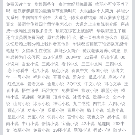
免费阅读全文
华娱那些年
秦时聿纪舒晚最新
病弱小可怜不养了
吗
糙汉爹爹超宠的最新章节更新时间
大眼甜妹个人简历
异能少
女系列
中国留学生宿舍
大道之上陈实跟谁结婚
糙汉爹爹穿越甜
宠文
某宿舍住着四个留学生怎么办
大道之上主角陈实介绍
穿越
成ss级雌性拥有很多兽夫
顶流在综艺上被起哄
华娱都重生了谁
还当演员啊免费阅读
原神岩神叫什么
被一直被表白怎么办
顶流
失忆后赖上我by赖上我作者其他作
华娱都当顶流了谁还谈真感情
笔趣阁
女留学生在寝室
异能少女简介
糙汉老爹娇养小狗崽
原
神岩神为什么假死
023小说网
263中文
22看书
穿越小说
00
小说网
吾爱小说
三藏小说
看书中文
三三中文网
三四中文
恋上你看书
七八小说
顶点小说
春夏中文
帝国小说
读者文
学
一号小说
福利小说
哥哥小说
雅尔文
瓜瓜小说
寒冰小说
红色文学
爱看文学
金瓜小说
3Q中文
中文小说
可心文学
王
者小说
悟空追书
玛雅文学
免费看书
搜读小说
联盟小说
模
特小说
笔趣阁
笔趣阁
顶点小说
冰雪小说
泼墨中文
全本小
说
山河小说
冰冰小说
神话小说
九二书苑
四书库
六四小说
顶点小说
功夫小说
瓜瓜小说
青豆小说
骑士小说
笔趣小说
星星小说
元宝小说
词典小说
言情小说
夜色文学
易小说
雨
雨小说
中山小说
倍福小说
宝鼎小说
42小说
笔趣阁
263中
文
盗墓小说
免费小说
19楼小说
网阅小说
捏破小说
随梦小