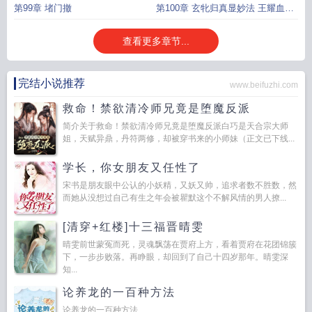
第99章 堵门撤
第100章 玄牝归真显妙法 王耀血战
破妖丹
查看更多章节...
完结小说推荐
www.beifuzhi.com
救命！禁欲清冷师兄竟是堕魔反派
简介关于救命！禁欲清冷师兄竟是堕魔反派白巧是天合宗大师
姐，天赋异鼎，丹符两修，却被穿书来的小师妹（正文已下线...
学长，你女朋友又任性了
宋书是朋友眼中公认的小妖精，又妖又帅，追求者数不胜数，然
而她从没想过自己有生之年会被瞿默这个不解风情的男人撩...
[清穿+红楼]十三福晋晴雯
晴雯前世蒙冤而死，灵魂飘荡在贾府上方，看着贾府在花团锦簇
下，一步步败落。再睁眼，却回到了自己十四岁那年。晴雯深
知...
论养龙的一百种方法
论养龙的一百种方法...