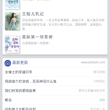
王聪儿乳记
话说清嘉庆年间，一支义军起事襄阳，短短三年，集八路兵马转
战鄂豫川陕甘五省，壮大至十数万之众，震惊朝野，这便是白
莲...
星际第一培育师
力荐星际第一培育师...
最新更新
www.beifuzhi.com
女修士的穿越日常
倦马旧袍
我就做个烂游戏，至高神话什么鬼
小钟同志
我们村里的爱情故事
爱吃文君嫩绿的冷哥
断岳
成树
综影视之女配不信邪
苏天的一天