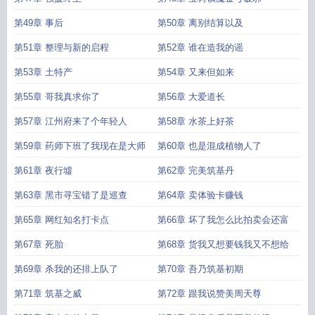
第49章 事后
第50章 离别结算以及
第51章 整理与新的启程
第52章 谁在造我的谣
第53章 土特产
第54章 又来但如来
第55章 哥我真求你了
第56章 大爱道长
第57章 江州府来了个年轻人
第58章 水茶上好茶
第59章 药师下班了我现在是大师
第60章 也是混成植物人了
第61章 夜行墟
第62章 完美筑基丹
第63章 黑市寻宝错了是巡查
第64章 卖体验卡赚钱
第65章 网红知名打卡点
第66章 坏了我怎么比拍卖会还富
第67章 死胎
第68章 货我又想要钱我又不想给
第69章 杀我的还排上队了
第70章 吾乃筑基初期
第71章 筑基之威
第72章 跟我说赞美周天尊