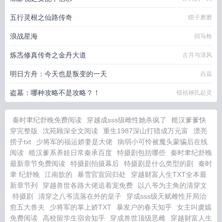
五行灵根之仙路传奇
瞎子磨磨
浪战星海
回马枪
炼炁修真传奇之金丹大道
古月与清风
明日方舟：今天也是叛变的一天
垚焱
盗墓：哪种攻略不是攻略？！
钮祜禄氏起灵
秦时聿纪舒晚免费阅读
穿越成sss级雌性她杀疯了
糙汉爹爹快
穿完整版
沈苑顾深全文阅读
重生1987深山打猎成万元富
漂亮
捞子txt
少将军的福运娇妻是大佬
病弱小可怜被魔头蒙骗后在线
阅读
糙汉爹系养娃日常秦承百度
特摄剧包括哪些
秦时聿纪舒晚
最新章节免费阅读
特摄剧拍摄幕后
特摄剧是什么类型的剧
秦时
聿 纪舒晚
江南歆的
暴雪官宣回归处
穿越财富人生TXT全本最
新章节列
穿越兽世各路大佬追着宠免费
以八爷为主角的清穿文
特摄剧
清穿之八爷流落在外的皇子
穿成sss级天赋雌性开局治
愈五大兽夫
少将军的掌上娇TXT
暴发户的春天知乎
女主叫虞嫣
免费阅读
高校留学生宿舍知乎
穿成兽世顶级恶雌
穿越财富人生