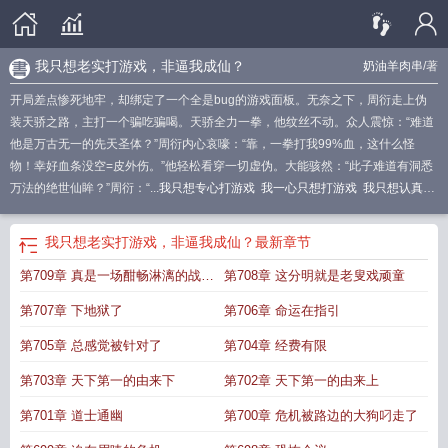
我只想老实打游戏，非逼我成仙？
奶油羊肉串
/著
开局差点惨死地牢，却绑定了一个全是bug的游戏面板。无奈之下，周衍走上伪
装天骄之路，主打一个骗吃骗喝。天骄全力一拳，他纹丝不动。众人震惊：“难道
他是万古无一的先天圣体？”周衍内心哀嚎：“靠，一拳打我99%血，这什么怪
物！幸好血条没空=皮外伤。”他轻松看穿一切虚伪。大能骇然：“此子难道有洞悉
万法的绝世仙眸？”周衍：“...
我只想专心打游戏
我一心只想打游戏
我只想认真的
打游戏
我只想玩游戏是什么歌
我只是想打个游戏
我只想认真地打游戏
我只想
认真打游戏
我只想打游戏而你想上我
我只想玩游戏
我只想玩
我只想老实打游戏，非逼我成仙？
最新章节
第709章 真是一场酣畅淋漓的战斗
第708章 这分明就是老叟戏顽童
啊
第707章 下地狱了
第706章 命运在指引
第705章 总感觉被针对了
第704章 经费有限
第703章 天下第一的由来下
第702章 天下第一的由来上
第701章 道士通幽
第700章 危机被路边的大狗叼走了