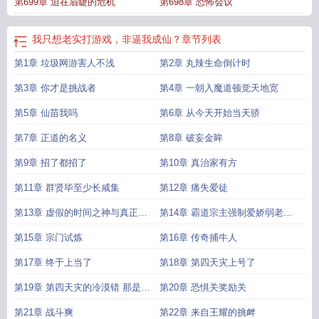
第699章 迫在眉睫的危机
第698章 恐怖会议
我只想老实打游戏，非逼我成仙？
章节列表
第1章 垃圾网游害人不浅
第2章 丸辣生命倒计时
第3章 你才是挑战者
第4章 一朝入魔道顿觉天地宽
第5章 仙苗我吗
第6章 从今天开始当天骄
第7章 正道的名义
第8章 破妄金眸
第9章 招了都招了
第10章 真治家有方
第11章 群贤毕至少长咸集
第12章 痛失爱徒
第13章 虚假的时间之神与真正的
第14章 霸道宗主强制爱娇弱老四
时间之神
哪里逃
第15章 宗门试炼
第16章 传奇捕牛人
第17章 终于上当了
第18章 第四天灾上号了
第19章 第四天灾的冷漠错 那是仙
第20章 恐惧关奖励关
人风采
第21章 战斗爽
第22章 来自王耀的挑衅