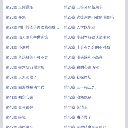
第23章 王耀退场
第24章 五等分的新弟子
第25章 夺魁
第26章 这徒弟你们教的明白吗
第27章 内门转圣子再吹我都成仙
第28章 入学既毕业
了
第29章 仙人临凡举世皆惊
第30章 小副本解锁认清现实
第31章 小渔村
第32章 十分有九分的不对劲
第33章 鱼汤鲜美不可不尝
第34章 没头脑和不高兴
第35章 银木研vs黑太狼
第36章 狼的心路历程
第37章 天怎么黑了
第38章 初探祭坛
第39章 回海城被动句式
第40章 三一vs二九
第41章 初定心猿
第42章 浪栖隐秘
第43章 金弓银弹
第44章 苦情玉
第45章 险境
第46章 虫子罢了
第47章 强援终至
第48章 宝树镇魔金弓破邪