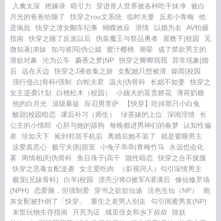
入禽太深
艳嫁录
暗引力
穿进兽人世界被各种吃干抹净
被白
月光的爸爸给睡了
快穿之rou文系统
临时夫妻
反差小青梅
他
是疯批
快穿之渣女翻车纪事
蝴蝶效应
浪情
以婚为名
AV拍摄
指南
快穿之睡了反派以后
伪装魔王与祭品勇者
屋檐下|校园
见
微知著|弟妹
知与谁同|伪公媳
蜜汁樱桃
潮晕
成了禁欲男主的
泄欲对象
沦为公车
麝香之梦|NP
快穿之卿卿我我
异常现象|婚
后
远在天边
快穿之J液收集之旅
女配她只想被渣
燥雨|校园
强行侵占|骨科/强制
白蛇夫君
温火|伪骨科
长媳不如妻
快穿之
女主逆袭计划
白桃松木（校园）
小姨夫的富贵娇花
薄荷奶糖
他的白月光
顶级暴徒
应召男菩萨
【快穿】吃掉那只小白兔
酸甜|校园暗恋
课后补习（师生）
绿茶婊的上位
深闺淫情
长
公主的小情郎
心肝与她的舔狗
每晚都进男神们的春梦
认知性偏
差
珍如天下
捡到邻居手机后
离婚后她不装了
就是要睡男主
这爱真恶心
极守夫德|甜宠
小兔子乖乖|青梅竹马
永远也会化
雾
两情相厌|伪骨科
鱼目珠子|高干
隐性暗恋
快穿之合不拢腿
快穿之恶毒女配逆袭
女主爱吃肉
（影视同人）勾引深情男主
极宠(兄妹骨科)
白羊|校园
漂亮少将O被军A灌满后
修仙修罗场
(NPH)
恋爱脑，但强制爱
穿书之欲欲仙途
活色生仙（NP）
炮
灰女配被扑倒了「快穿」
重生之老男人别走
勾引闺蜜男友(NP)
末世玩物生存指南
月亮为证
城里侄女和乡下叔叔
除妖