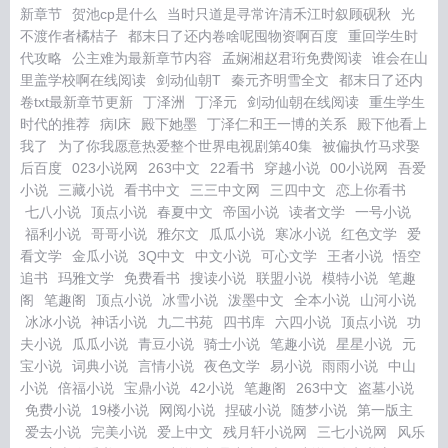
新章节
贺池cp是什么
当时只道是寻常许清禾江时叙顾砚秋
光
不渡作者橘桔子
都末日了还内卷啥呢囤物资啊百度
重回学生时
代攻略
公主难为最新章节内容
孟娴湘赵君珩免费阅读
谁会在山
里盖学校啊在线阅读
剑动仙朝T
秦元齐明雪全文
都末日了还内
卷txt最新章节更新
丁泽洲
丁泽元
剑动仙朝在线阅读
重生学生
时代的推荐
病l床
殿下她墨
丁泽仁和王一博的关系
殿下他看上
我了
为了你我愿意热爱整个世界电视剧第40集
被偏执竹马求娶
后百度
023小说网
263中文
22看书
穿越小说
00小说网
吾爱
小说
三藏小说
看书中文
三三中文网
三四中文
恋上你看书
七八小说
顶点小说
春夏中文
帝国小说
读者文学
一号小说
福利小说
哥哥小说
雅尔文
瓜瓜小说
寒冰小说
红色文学
爱
看文学
金瓜小说
3Q中文
中文小说
可心文学
王者小说
悟空
追书
玛雅文学
免费看书
搜读小说
联盟小说
模特小说
笔趣
阁
笔趣阁
顶点小说
冰雪小说
泼墨中文
全本小说
山河小说
冰冰小说
神话小说
九二书苑
四书库
六四小说
顶点小说
功
夫小说
瓜瓜小说
青豆小说
骑士小说
笔趣小说
星星小说
元
宝小说
词典小说
言情小说
夜色文学
易小说
雨雨小说
中山
小说
倍福小说
宝鼎小说
42小说
笔趣阁
263中文
盗墓小说
免费小说
19楼小说
网阅小说
捏破小说
随梦小说
第一版主
爱去小说
完美小说
爱上中文
残月轩小说网
三七小说网
风乐