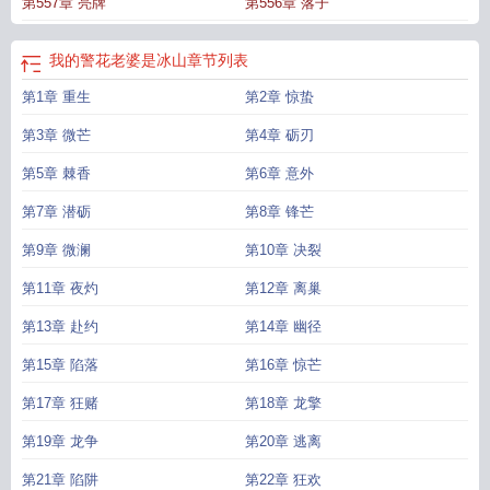
第557章 亮牌
第556章 落子
我的警花老婆是冰山
章节列表
第1章 重生
第2章 惊蛰
第3章 微芒
第4章 砺刃
第5章 棘香
第6章 意外
第7章 潜砺
第8章 锋芒
第9章 微澜
第10章 决裂
第11章 夜灼
第12章 离巢
第13章 赴约
第14章 幽径
第15章 陷落
第16章 惊芒
第17章 狂赌
第18章 龙擎
第19章 龙争
第20章 逃离
第21章 陷阱
第22章 狂欢