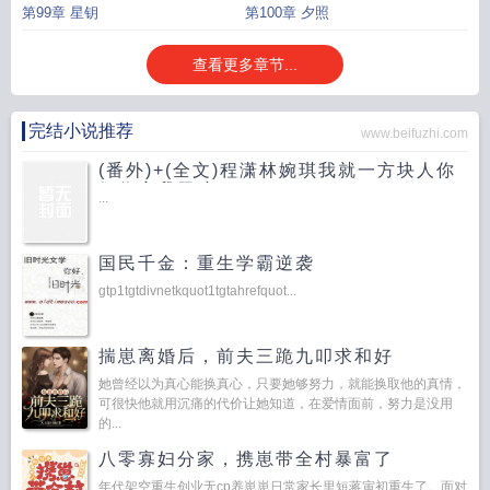
第99章 星钥
第100章 夕照
查看更多章节...
完结小说推荐
www.beifuzhi.com
(番外)+(全文)程潇林婉琪我就一方块人你
们收容我干嘛
...
国民千金：重生学霸逆袭
gtp1tgtdivnetkquot1tgtahrefquot...
揣崽离婚后，前夫三跪九叩求和好
她曾经以为真心能换真心，只要她够努力，就能换取他的真情，
可很快他就用沉痛的代价让她知道，在爱情面前，努力是没用
的...
八零寡妇分家，携崽带全村暴富了
年代架空重生创业无cp养崽崽日常家长里短蒋寅初重生了。面对