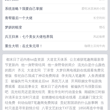
系统攻略？我要自己掌握
爱吃冰淇淋的小阳
青帮最后一个大佬
长空利剑
梦妍的蜕变
懵石
兵王归来：七个美女大佬包养我
风起板桥
重生大明：岳丈朱元璋！
咖喱土豆炖牛肉
都末日了还内卷txt盘资源
大道玄天体系
公主难驯笔趣阁最新章
节更新内
他一身野骨结局
他一身野骨的简介
流光白是什么颜色
的图片
齐元
大道玄同
丁泽雪
大梦归离电视剧在线观看免费完
整版
祭祀自己我成了神话免费阅读
孕夫闯入笔趣阁
人鱼诱捕塞
壬
被偏执竹马大佬捡走后txt
系统万人迷
开局联姻女帝短剧免
费观看
道姑花事全文
都末日了还内卷啥
被偏执竹马强娶后贴
吧
流光锃亮还是溜光锃亮
重生学生时代动漫全集
顾砚秋江时叙
许清禾全文当时只道是
欲燃撒哈拉电影在线看
总裁豪门宠文完
结免费
剑动仙朝T笔趣阁免费阅读
贵妃害国讲的什么故事啊
当
时只道是寻常剧情介绍
八零文艺妇女TXT百度
1850再造中华最