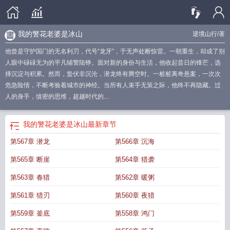
我的警花老婆是冰山
逆境山行
/著
他曾是守护国门的无名利刃，代号“龙牙”，于无声处断惊雷。一朝重生，却成了别
人眼中碌碌无为的平凡辅警陆铮。面对新的身份与生活，他收起昔日的锋芒，选
择沉淀与积累。然而，蛰伏非沉沦，潜龙终有腾空时。一桩桩离奇悬案，一次次
危急险情，不断考验着城市的神经。当所有人束手无策之际，他终不再隐藏。过
人的身手，缜密的思维，超越时代的...
我的警花老婆是冰山
最新章节
第567章 潜龙
第566章 沉海
第565章 断崖
第564章 猎袭
第563章 春猎
第562章 暖粥
第561章 猎刃
第560章 夜猎
第559章 釜底
第558章 鸿门