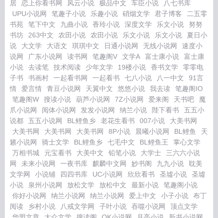
居
恋上你看书网
风云小说
极品中文
车臣小说
八七书库
UPU小说网
笔趣子小说
乐趣小说
硝烟文学
君子博客
二五零
书苑
笔下中文
九曲小说
香玲小说
深度文学
乐文小说
努努
书坊
263中文
农田小说
农田小说
乐文小说
乐文小说
夏日小
说
大文学
大语文
琪琪中文
日通小说网
无线小说网
速度小
说网
广东小说网
读书网
笔趣阁V
文学A
富士康小说
富士康
小说
去读笔
技术阅读
少年文学
19楼小说
香书文学
零零电
子书
书画村
一起看书网
一起看书
七八小说
八一中文
91言
情
爱言情
青豆小说网
天翼中文
悠悠小说
我去读
笔趣阁IO
笔趣阁W
搜读小说
葫芦小说网
7Z小说网
爱来阁
天书吧
魔
爪小说网
阅体小说网
发发小说网
纳兰小说
陛下看书
五五小
说都
五五小说网
BL鲤鱼乡
老花生看书
007小说
大美书网
大美书网
大美书网
大美书网
8P小说
晨曦小说网
BL鲤鱼
天
籁小说网
骑士文学
BL鲤鱼乡
七毛中文
BL鲤鱼王
掌心文学
万相书城
元宝看书
大美中文
铅笔小说
大学士
三六六小说
网
未来小说网
一夜书库
麒麟中文网
妙书阁
九九小说
耽美
文学网
小说铺
四四书库
UC小说网
欣欣看书
圣墟小说
圣墟
小说
泉州小说网
放松文学
放松中文
最新小说
笔趣阁小说
你好小说网
纳兰小说网
纳兰小说网
爱上中文
小子小说
布丁
阅读
乡村小说
八戒文学网
子叶小说
吞噬小说网
顶点文学
华盟文章
大众文学
搜读阁
OK小说网
月亮小说
新书小说网