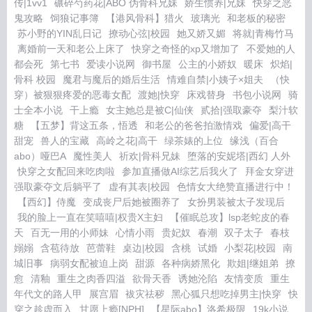
传|1vv1
碾碎芍药花|ABO 伪骨科兄妹
娇生惯养|兄妹
快穿之恶
鬼攻略
饲狼记事簿
【港风骨科】猎火
玻璃光
和老板的秘密
苏小野的YIN乱日记
撩动心弦|校园
她又娇又媚
将就|青梅竹马
离婚前一天和老公上床了
快穿之奇怪的xp又增加了
不爱她的人
都会死
第七书
爱读小说网
御书屋
公主的小娇奴
暖床
炽焰|
骨科 校园
魔君与魔后的婚后生活
情难自禁|小姨子×姐夫
（快
穿）被狠狠疼爱的恶毒女配
渡她|快穿
床戏替身
书包小说网
骑
士全本小说
干上瘾
女主她总是被C|仙侠
贰拾|强取豪夺
梨汁软
糖
【五梦】背这五条，悟透
和老公的爸爸拍激情戏
偏爱|高干
甜宠
兽人的宝藏
高岭之花|高干
绿茶婊的上位
缘浅（百合
abo）哑巴A
魔性美人
祈欢|骨科兄妹
堕落的安妮塔|西幻 人外
快穿之女配回来吃肉啦
参加直播做AI综艺后我火了
拜金女穿进
强取豪夺文后躺平了
虚有其表|校园
色情女大绝赞直播进行中！
【西幻】侍魔
变成丧尸后她被圈养了
女扮男装被太子发现后
我的脸上一直在笑嘻嘻|权贵X主妇
【催眠总攻】lsp老蛇皮的春
天
百无一用的小师妹
心情小雨
贵妃奴
春潮
双子太子
春枝
嫋嫋
含苞待放
芭蕾鞋
桌边|校园
含桃
试婚
小梨花|校园
南
城旧事
病弱女配被迫上岗
甜源
各种病娇黑化
欺姐|继姐弟
撩
愈
清釉
重生之肉香四溢
欲骨天香
诱她沦陷
友情变质
重生
年代文的路人甲
展宫眉
袚灾祛秽
黑心狐只想吃掉男主|快穿
快
穿之趁虚而入
甘愿上瘾[NPH]
【星际abo】洛希极限
19k小说