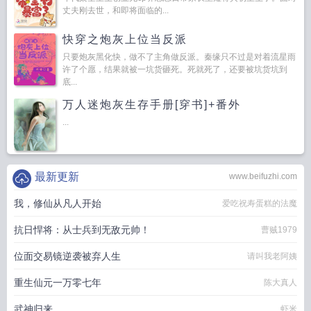
丈夫刚去世，和即将面临的...
快穿之炮灰上位当反派
只要炮灰黑化快，做不了主角做反派。秦缘只不过是对着流星雨
许了个愿，结果就被一坑货砸死。死就死了，还要被坑货坑到
底...
万人迷炮灰生存手册[穿书]+番外
...
最新更新
www.beifuzhi.com
我，修仙从凡人开始
爱吃祝寿蛋糕的法魔
抗日悍将：从士兵到无敌元帅！
曹贼1979
位面交易镜逆袭被弃人生
请叫我老阿姨
重生仙元一万零七年
陈大真人
武神归来
虾米