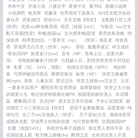
传奇中文
并读小说
八楼文学
青青中文
看书站
晨曦小说网
小说酒吧
牧龙师
笔趣读
你男朋友下面真大
当H文女配开始自
暴自弃
房客|糙汉
咬你|1v1
天生尤物【快穿】
女配她只想上床
(快穿)
优质rou棒攻略系统
暗恋［校园 1vv1］
与狐说
rou文女
配不容易[快穿]
幸瘾|校园np
文火煨青梅|甜宠
爱意收集攻略
情
深如兽
精养贵妇|乱
一妾皆夫（np）
（快穿）插足者
有效真
香
穿成男主白月光（快穿，nph）
香欲
魅魔养成记
碎玉成欢
喷泉|高NP
娇柔多汁|1vv1
盲冬（NP，替身上位，追妻火葬
场）
传闻她鲜嫩多汁|快穿
当我嫁人后，剧情突然变得不对劲起
来
炙爱（SC，1vV1，强取）
色情生存游戏（NPH）
艳妇怀
春
与男神被迫同居后
靡靡宫春深
纵情（NP）
快穿之睡遍男
神(nph)
兽医
入禽太深
禁忌沉沦
快穿之拯救rou文女主
云泥
一妻多夫试用户
樱照良宵|女师男徒
老师要稳住
快穿之大小姐
的噩梦人生
每次快穿睁眼都在被PA
校园里的娇软美人
吹花嚼
蕊
蹙蛾眉|古言
失贞|NP
虐文女主求生指南
予你心安|甜宠
被
迫绑定了小三系统以后【快穿】
恶役千金屡败屡战
温柔禁锢
纯
情勾引
去三千rou文做路人（快穿）
天下谋妆|古言
满级绿茶穿
成炮灰女配
穿成男主的炮灰前妻
勾引禁欲师尊
交易|校园NP
炽夏［校园1vV1］
和死对头奉子成婚后
靠近男人变得不幸
乱
花渐欲迷人眼
每天晚上都被cha
醉酒之后
合欢功法害人不浅