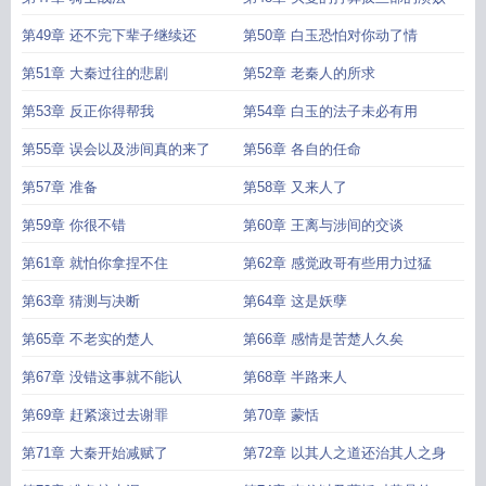
第49章 还不完下辈子继续还
第50章 白玉恐怕对你动了情
第51章 大秦过往的悲剧
第52章 老秦人的所求
第53章 反正你得帮我
第54章 白玉的法子未必有用
第55章 误会以及涉间真的来了
第56章 各自的任命
第57章 准备
第58章 又来人了
第59章 你很不错
第60章 王离与涉间的交谈
第61章 就怕你拿捏不住
第62章 感觉政哥有些用力过猛
第63章 猜测与决断
第64章 这是妖孽
第65章 不老实的楚人
第66章 感情是苦楚人久矣
第67章 没错这事就不能认
第68章 半路来人
第69章 赶紧滚过去谢罪
第70章 蒙恬
第71章 大秦开始减赋了
第72章 以其人之道还治其人之身