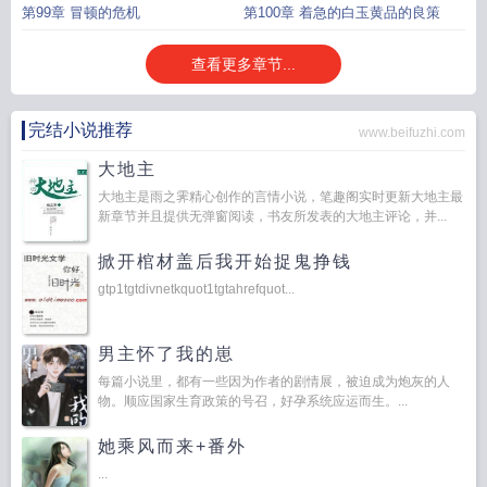
第99章 冒顿的危机
第100章 着急的白玉黄品的良策
查看更多章节...
完结小说推荐
www.beifuzhi.com
大地主
大地主是雨之霁精心创作的言情小说，笔趣阁实时更新大地主最
新章节并且提供无弹窗阅读，书友所发表的大地主评论，并...
掀开棺材盖后我开始捉鬼挣钱
gtp1tgtdivnetkquot1tgtahrefquot...
男主怀了我的崽
每篇小说里，都有一些因为作者的剧情展，被迫成为炮灰的人
物。顺应国家生育政策的号召，好孕系统应运而生。...
她乘风而来+番外
...