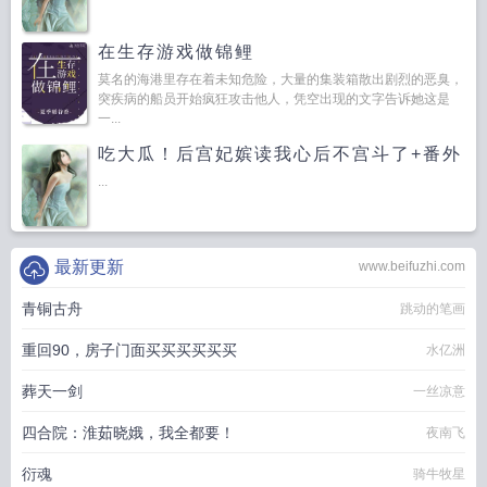
在生存游戏做锦鲤
莫名的海港里存在着未知危险，大量的集装箱散出剧烈的恶臭，
突疾病的船员开始疯狂攻击他人，凭空出现的文字告诉她这是
一...
吃大瓜！后宫妃嫔读我心后不宫斗了+番外
...
最新更新
www.beifuzhi.com
青铜古舟
跳动的笔画
重回90，房子门面买买买买买买
水亿洲
葬天一剑
一丝凉意
四合院：淮茹晓娥，我全都要！
夜南飞
衍魂
骑牛牧星