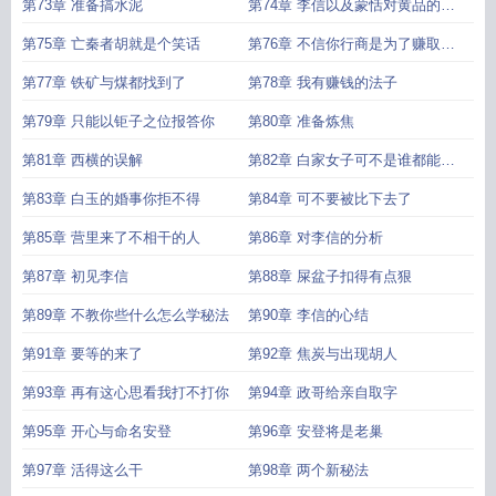
第73章 准备搞水泥
第74章 李信以及蒙恬对黄品的评
价
第75章 亡秦者胡就是个笑话
第76章 不信你行商是为了赚取奶
水钱
第77章 铁矿与煤都找到了
第78章 我有赚钱的法子
第79章 只能以钜子之位报答你
第80章 准备炼焦
第81章 西横的误解
第82章 白家女子可不是谁都能娶
的
第83章 白玉的婚事你拒不得
第84章 可不要被比下去了
第85章 营里来了不相干的人
第86章 对李信的分析
第87章 初见李信
第88章 屎盆子扣得有点狠
第89章 不教你些什么怎么学秘法
第90章 李信的心结
第91章 要等的来了
第92章 焦炭与出现胡人
第93章 再有这心思看我打不打你
第94章 政哥给亲自取字
第95章 开心与命名安登
第96章 安登将是老巢
第97章 活得这么干
第98章 两个新秘法