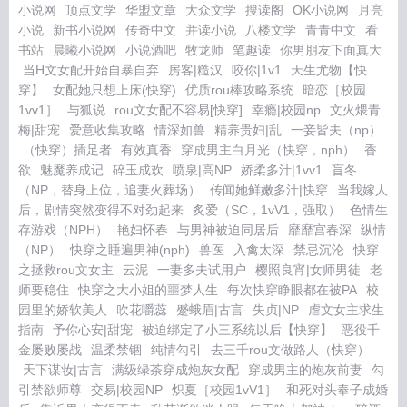
小说网
顶点文学
华盟文章
大众文学
搜读阁
OK小说网
月亮
小说
新书小说网
传奇中文
并读小说
八楼文学
青青中文
看
书站
晨曦小说网
小说酒吧
牧龙师
笔趣读
你男朋友下面真大
当H文女配开始自暴自弃
房客|糙汉
咬你|1v1
天生尤物【快
穿】
女配她只想上床(快穿)
优质rou棒攻略系统
暗恋［校园
1vv1］
与狐说
rou文女配不容易[快穿]
幸瘾|校园np
文火煨青
梅|甜宠
爱意收集攻略
情深如兽
精养贵妇|乱
一妾皆夫（np）
（快穿）插足者
有效真香
穿成男主白月光（快穿，nph）
香
欲
魅魔养成记
碎玉成欢
喷泉|高NP
娇柔多汁|1vv1
盲冬
（NP，替身上位，追妻火葬场）
传闻她鲜嫩多汁|快穿
当我嫁人
后，剧情突然变得不对劲起来
炙爱（SC，1vV1，强取）
色情生
存游戏（NPH）
艳妇怀春
与男神被迫同居后
靡靡宫春深
纵情
（NP）
快穿之睡遍男神(nph)
兽医
入禽太深
禁忌沉沦
快穿
之拯救rou文女主
云泥
一妻多夫试用户
樱照良宵|女师男徒
老
师要稳住
快穿之大小姐的噩梦人生
每次快穿睁眼都在被PA
校
园里的娇软美人
吹花嚼蕊
蹙蛾眉|古言
失贞|NP
虐文女主求生
指南
予你心安|甜宠
被迫绑定了小三系统以后【快穿】
恶役千
金屡败屡战
温柔禁锢
纯情勾引
去三千rou文做路人（快穿）
天下谋妆|古言
满级绿茶穿成炮灰女配
穿成男主的炮灰前妻
勾
引禁欲师尊
交易|校园NP
炽夏［校园1vV1］
和死对头奉子成婚