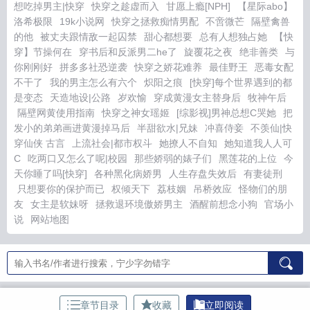
想吃掉男主|快穿
快穿之趁虚而入
甘愿上瘾[NPH]
【星际abo】
洛希极限
19k小说网
快穿之拯救痴情男配
不啻微芒
隔壁禽兽
的他
被丈夫跟情敌一起囚禁
甜心都想要
总有人想独占她
【快
穿】节操何在
穿书后和反派男二he了
旋覆花之夜
绝非善类
与
你刚刚好
拼多多社恐逆袭
快穿之娇花难养
最佳野王
恶毒女配
不干了
我的男主怎么有六个
炽阳之痕
[快穿]每个世界遇到的都
是变态
天造地设|公路
岁欢愉
穿成黄漫女主替身后
牧神午后
隔壁网黄使用指南
快穿之神女瑶姬
[综影视]男神总想C哭她
把
发小的弟弟画进黄漫掉马后
半甜欲水|兄妹
冲喜侍妾
不羡仙|快
穿仙侠 古言
上流社会|都市权斗
她撩人不自知
她知道我人人可
C
吃两口又怎么了呢|校园
那些娇弱的婊子们
黑莲花的上位
今
天你睡了吗[快穿]
各种黑化病娇男
人生存盘失效后
有妻徒刑
只想要你的保护而已
权倾天下
荔枝姻
吊桥效应
怪物们的朋
友
女主是软妹呀
拯救退环境傲娇男主
酒醒前想念小狗
官场小
说
网站地图
章节目录
收藏
立即阅读