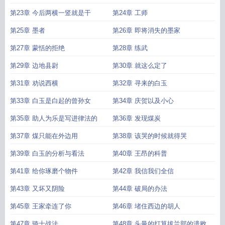
第23章 今后两横一竖就是干
第24章 工师
第25章 墨者
第26章 即将消失的墨家
第27章 蒙恬的拒绝
第28章 练武
第29章 边地县尉
第30章 就这么定了
第31章 劝说西横
第32章 寻来的白玉
第33章 白玉是白起的曾孙女
第34章 庆贺以及小心
第35章 助人为乐是写进律法的
第36章 发现煤炭
第37章 煤只能在外边用
第38章 该哭的时候就得哭
第39章 白玉的分析与看法
第40章 王昂的科普
第41章 给你琢磨个物件
第42章 我信我们全信
第43章 又坏又阴险
第44章 破局的办法
第45章 王家牵连了你
第46章 堵住西边的胡人
第47章 骑士战法
第48章 头曼的打算拔兰部的溃败