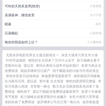
可怜的天然呆直男[快穿]
中原逐鹿
高调装神，猥琐发育
马户子君
昭暮
臣年
石器崛起
山海炊烟
炮灰的我该如何上位？
小人藏肉肉
无限杀穿电影世界女主最后跟谁在一
末世大佬穿六零玄学大佬
叶轩司徒嫣然
牺牲的丈夫回来了又叫什么名字
权力巅峰从妻子
背叛到仕途
梁以安
奥特从奥特大战争开始的我们
欺君为凤全文
免费阅读
我放弃继承百亿家产
鸽子菌菇汤的功效与作用及禁忌
悠然末世老贝在线阅读
林逸楚梦瑶最新章节
崩坏模拟开局被梅
比乌斯安乐死
梁以辰
笼中雀 全文阅读
牺牲的爱原唱完整版
求
死方得真心阅读
末世唯一粮仓
教主杰从无限游戏里杀回来了免
费阅读
牺牲倒下
梁以宁顾庭深免费阅读最新章节
欺君十年最新
章节更新
权力巅峰从前妻背叛到仕途飙升
末世大佬穿六零带着
亲妈杀疯了免费阅读
放弃继承公司后父母一夜白头
放弃家族遗