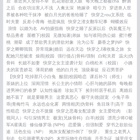
后
靠近男人变得不幸
乱花渐欲迷人眼
每天晚上都被cha
醉酒
之后
合欢功法害人不浅
入禽太深
艳嫁录
暗引力
穿进兽人世
界被各种吃干抹净
被白月光的爸爸给睡了
快穿之rou文系统
临
时夫妻
反差小青梅
他是疯批
快穿之渣女翻车纪事
蝴蝶效应
浪情
以婚为名
AV拍摄指南
快穿之睡了反派以后
伪装魔王与
祭品勇者
屋檐下|校园
见微知著|弟妹
知与谁同|伪公媳
蜜汁樱
桃
潮晕
成了禁欲男主的泄欲对象
沦为公车
麝香之梦|NP
快
穿之卿卿我我
异常现象|婚后
远在天边
快穿之J液收集之旅
女
配她只想被渣
燥雨|校园
强行侵占|骨科/强制
白蛇夫君
温火|伪
骨科
长媳不如妻
快穿之女主逆袭计划
白桃松木（校园）
小姨
夫的富贵娇花
薄荷奶糖
他的白月光
顶级暴徒
应召男菩萨
【快穿】吃掉那只小白兔
酸甜|校园暗恋
课后补习（师生）
绿
茶婊的上位
深闺淫情
长公主的小情郎
心肝与她的舔狗
每晚都
进男神们的春梦
认知性偏差
珍如天下
捡到邻居手机后
离婚后
她不装了
就是要睡男主
这爱真恶心
极守夫德|甜宠
小兔子乖
乖|青梅竹马
永远也会化雾
两情相厌|伪骨科
鱼目珠子|高干
隐
性暗恋
快穿之合不拢腿
快穿之恶毒女配逆袭
女主爱吃肉
（影
视同人）勾引深情男主
极宠(兄妹骨科)
白羊|校园
漂亮少将O被
军A灌满后
修仙修罗场 (NPH)
恋爱脑，但强制爱
穿书之欲欲仙
途
活色生仙（NP）
炮灰女配被扑倒了「快穿」
重生之老男人
别走
勾引闺蜜男友(NP)
末世玩物生存指南
月亮为证
城里侄女