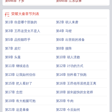
第646章 下乡
第645章 江东议事
荣耀大秦
章节列表
第1章 你是哪个部族的
第2章 胡人来袭
第3章 王昂这货太不是人
第4章 马镫
第5章 品拒鄙昂乎
第6章 出营前的准备
第7章 皮灯
第8章 接阵
第9章 头曼
第10章 胡人溃败
第11章 继续追击
第12章 计功的方式
第13章 让我如何信你
第14章 别杵着了快跑
第15章 把人看好了
第16章 王昂他哥居然是王离
第17章 念想
第18章 拔剑超快的女老师
第19章 有大粗腿可抱
第20章 牛肉
第21章 这是暴秦
第22章 今后如何