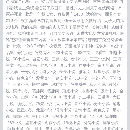
产我靠自己赚千万
梁以宁顾庭深全文免费阅读
古堡惊悚游戏
穿
书后我被主角绶墙纸爱了东渡日
牺牲的丈夫回来了在线阅读
求
死得死后
欺君十年我以女儿身换民心1483
沈婉谢安
面具全文
加番外
权力巅峰从前妻背叛到
鸽子菌汤怎么做好喝
太子太凶猛
大结局
我的光荣
牺牲的丈夫回来了最新章节
姜弥短剧
从崩坏
开始当模拟律者的日子
欺君全文阅读
末世大佬穿六零夏卿卿
林
逸楚梦瑶最新章节内容
位面放弃继承家产后我赚翻了免费阅读全
文
把我当软柿子捏的什么意思
无限流杀了主神
梁以珩
悠然作
品集
养狼为患 免费阅读
023小说网
263中文
22看书
穿越小
说
00小说网
吾爱小说
三藏小说
看书中文
三三中文网
三四
中文
恋上你看书
七八小说
顶点小说
春夏中文
帝国小说
读
者文学
一号小说
福利小说
哥哥小说
雅尔文
瓜瓜小说
寒冰
小说
红色文学
爱看文学
金瓜小说
3Q中文
中文小说
可心文
学
王者小说
悟空追书
玛雅文学
免费看书
搜读小说
联盟小
说
模特小说
笔趣阁
笔趣阁
顶点小说
冰雪小说
泼墨中文
全
本小说
山河小说
冰冰小说
神话小说
九二书苑
四书库
六四
小说
顶点小说
功夫小说
瓜瓜小说
青豆小说
骑士小说
笔趣
小说
星星小说
元宝小说
词典小说
言情小说
夜色文学
易小
说
雨雨小说
中山小说
倍福小说
宝鼎小说
42小说
笔趣阁
263中文
盗墓小说
免费小说
19楼小说
网阅小说
捏破小说
随梦小说
第一版主
爱去小说
完美小说
爱上中文
残月轩小说