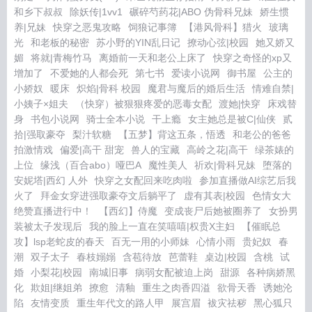
和乡下叔叔
除妖传|1vv1
碾碎芍药花|ABO 伪骨科兄妹
娇生惯
养|兄妹
快穿之恶鬼攻略
饲狼记事簿
【港风骨科】猎火
玻璃
光
和老板的秘密
苏小野的YIN乱日记
撩动心弦|校园
她又娇又
媚
将就|青梅竹马
离婚前一天和老公上床了
快穿之奇怪的xp又
增加了
不爱她的人都会死
第七书
爱读小说网
御书屋
公主的
小娇奴
暖床
炽焰|骨科 校园
魔君与魔后的婚后生活
情难自禁|
小姨子×姐夫
（快穿）被狠狠疼爱的恶毒女配
渡她|快穿
床戏替
身
书包小说网
骑士全本小说
干上瘾
女主她总是被C|仙侠
贰
拾|强取豪夺
梨汁软糖
【五梦】背这五条，悟透
和老公的爸爸
拍激情戏
偏爱|高干 甜宠
兽人的宝藏
高岭之花|高干
绿茶婊的
上位
缘浅（百合abo）哑巴A
魔性美人
祈欢|骨科兄妹
堕落的
安妮塔|西幻 人外
快穿之女配回来吃肉啦
参加直播做AI综艺后我
火了
拜金女穿进强取豪夺文后躺平了
虚有其表|校园
色情女大
绝赞直播进行中！
【西幻】侍魔
变成丧尸后她被圈养了
女扮男
装被太子发现后
我的脸上一直在笑嘻嘻|权贵X主妇
【催眠总
攻】lsp老蛇皮的春天
百无一用的小师妹
心情小雨
贵妃奴
春
潮
双子太子
春枝嫋嫋
含苞待放
芭蕾鞋
桌边|校园
含桃
试
婚
小梨花|校园
南城旧事
病弱女配被迫上岗
甜源
各种病娇黑
化
欺姐|继姐弟
撩愈
清釉
重生之肉香四溢
欲骨天香
诱她沦
陷
友情变质
重生年代文的路人甲
展宫眉
袚灾祛秽
黑心狐只