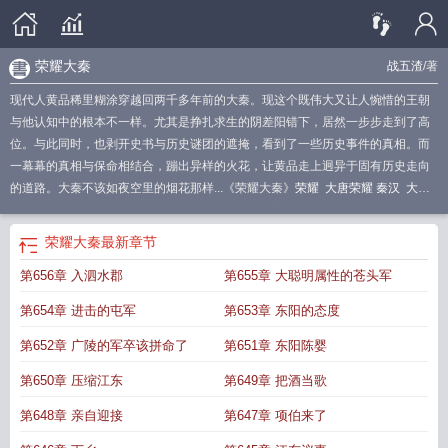
荣耀大秦
战五渣
/著
现代人黄品稀里糊涂穿越回两千多年前的大秦。现这个既伟大又让人惋惜的王朝
与他认知中的根本不一样。尤其是挣扎求生的阴差阳错下，居然一步步走到了高
位。与此同时，也剥开史书与历史谜团的遮掩，看到了一些历史事件的真相。而
一幕幕的真相与保命相结合，蹦出异样的火花，让黄品走上迥异于固有历史走向
的道路。大秦不该如夜空里的烟花那样...《荣耀大秦》
荣耀
大唐荣耀 秦汉
大唐
荣耀
大秦耀世青莲最新
荣耀大秦帝国之帝国烽烟安装
荣耀大秦txt
荣耀大秦 战
五渣
大唐荣耀原创
大秦荣耀
荣耀大秦穿越
大 唐荣耀
荣耀大秦免费阅读
大秦
荣耀大秦
最新章节
之荣耀王者
大大唐荣耀1
大唐荣耀之千古大帝
荣耀大秦TXT
荣耀大秦在哪里
第656章 入泗水郡
第655章 大聪明属性的苍头军
看
大荣耀
荣耀大唐
秦汉大唐荣耀
大秦荣耀王者
大唐荣耀秦俊杰剧照
荣耀大
秦支教
大唐荣耀1
荣耀大秦七猫
荣耀大秦帝国之帝国烽烟
大秦的荣光大秦的依
第654章 进击的屯军
第653章 东阳的态度
仗
第652章 广陵的军卒该拼命了
第651章 东阳陈婴
第650章 压缩江东
第649章 把酒当歌
第648章 亲自迎接
第647章 项伯来了