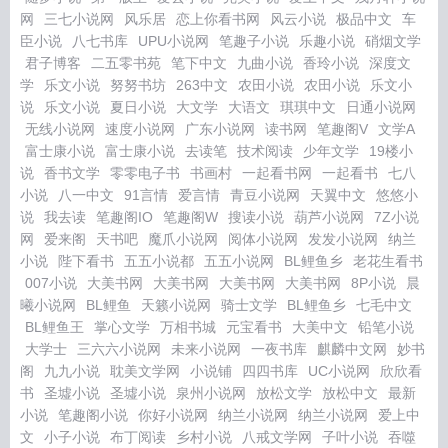
网
三七小说网
风乐居
恋上你看书网
风云小说
极品中文
车
臣小说
八七书库
UPU小说网
笔趣子小说
乐趣小说
硝烟文学
君子博客
二五零书苑
笔下中文
九曲小说
香玲小说
深度文
学
乐文小说
努努书坊
263中文
农田小说
农田小说
乐文小
说
乐文小说
夏日小说
大文学
大语文
琪琪中文
日通小说网
无线小说网
速度小说网
广东小说网
读书网
笔趣阁V
文学A
富士康小说
富士康小说
去读笔
技术阅读
少年文学
19楼小
说
香书文学
零零电子书
书画村
一起看书网
一起看书
七八
小说
八一中文
91言情
爱言情
青豆小说网
天翼中文
悠悠小
说
我去读
笔趣阁IO
笔趣阁W
搜读小说
葫芦小说网
7Z小说
网
爱来阁
天书吧
魔爪小说网
阅体小说网
发发小说网
纳兰
小说
陛下看书
五五小说都
五五小说网
BL鲤鱼乡
老花生看书
007小说
大美书网
大美书网
大美书网
大美书网
8P小说
晨
曦小说网
BL鲤鱼
天籁小说网
骑士文学
BL鲤鱼乡
七毛中文
BL鲤鱼王
掌心文学
万相书城
元宝看书
大美中文
铅笔小说
大学士
三六六小说网
未来小说网
一夜书库
麒麟中文网
妙书
阁
九九小说
耽美文学网
小说铺
四四书库
UC小说网
欣欣看
书
圣墟小说
圣墟小说
泉州小说网
放松文学
放松中文
最新
小说
笔趣阁小说
你好小说网
纳兰小说网
纳兰小说网
爱上中
文
小子小说
布丁阅读
乡村小说
八戒文学网
子叶小说
吞噬