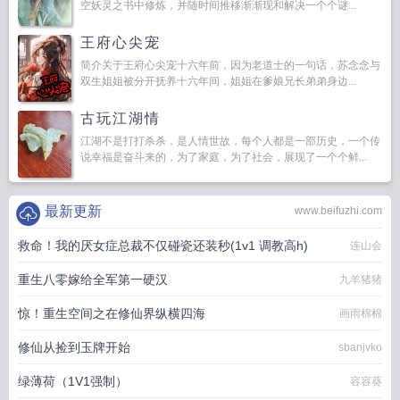
空妖灵之书中修炼，并随时间推移渐渐现和解决一个个谜...
王府心尖宠
简介关于王府心尖宠十六年前，因为老道士的一句话，苏念念与
双生姐姐被分开抚养十六年间，姐姐在爹娘兄长弟弟身边...
古玩江湖情
江湖不是打打杀杀，是人情世故，每个人都是一部历史，一个传
说幸福是奋斗来的，为了家庭，为了社会，展现了一个个鲜...
最新更新
www.beifuzhi.com
救命！我的厌女症总裁不仅碰瓷还装秒(1v1 调教高h)
连山会
重生八零嫁给全军第一硬汉
九羊猪猪
惊！重生空间之在修仙界纵横四海
画雨棉棉
修仙从捡到玉牌开始
sbanjvko
绿薄荷（1V1强制）
容容葵