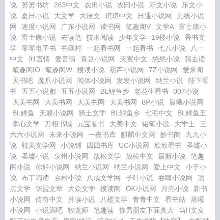
说
努努书坊
263中文
农田小说
农田小说
乐文小说
乐文小
说
夏日小说
大文学
大语文
琪琪中文
日通小说网
无线小说
网
速度小说网
广东小说网
读书网
笔趣阁V
文学A
富士康小
说
富士康小说
去读笔
技术阅读
少年文学
19楼小说
香书文
学
零零电子书
书画村
一起看书网
一起看书
七八小说
八一
中文
91言情
爱言情
青豆小说网
天翼中文
悠悠小说
我去读
笔趣阁IO
笔趣阁W
搜读小说
葫芦小说网
7Z小说网
爱来阁
天书吧
魔爪小说网
阅体小说网
发发小说网
纳兰小说
陛下看
书
五五小说都
五五小说网
BL鲤鱼乡
老花生看书
007小说
大美书网
大美书网
大美书网
大美书网
8P小说
晨曦小说网
BL鲤鱼
天籁小说网
骑士文学
BL鲤鱼乡
七毛中文
BL鲤鱼王
掌心文学
万相书城
元宝看书
大美中文
铅笔小说
大学士
三
六六小说网
未来小说网
一夜书库
麒麟中文网
妙书阁
九九小
说
耽美文学网
小说铺
四四书库
UC小说网
欣欣看书
圣墟小
说
圣墟小说
泉州小说网
放松文学
放松中文
最新小说
笔趣
阁小说
你好小说网
纳兰小说网
纳兰小说网
爱上中文
小子小
说
布丁阅读
乡村小说
八戒文学网
子叶小说
吞噬小说网
顶
点文学
华盟文章
大众文学
搜读阁
OK小说网
月亮小说
新书
小说网
传奇中文
并读小说
八楼文学
青青中文
看书站
晨曦
小说网
小说酒吧
牧龙师
笔趣读
你男朋友下面真大
当H文女