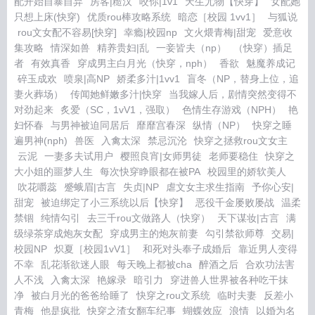
配开始自暴自弃
房客|糙汉
咬你|1v1
天生尤物【快穿】
女配她
只想上床(快穿)
优质rou棒攻略系统
暗恋［校园 1vv1］
与狐说
rou文女配不容易[快穿]
幸瘾|校园np
文火煨青梅|甜宠
爱意收
集攻略
情深如兽
精养贵妇|乱
一妾皆夫（np）
（快穿）插足
者
有效真香
穿成男主白月光（快穿，nph）
香欲
魅魔养成记
碎玉成欢
喷泉|高NP
娇柔多汁|1vv1
盲冬（NP，替身上位，追
妻火葬场）
传闻她鲜嫩多汁|快穿
当我嫁人后，剧情突然变得不
对劲起来
炙爱（SC，1vV1，强取）
色情生存游戏（NPH）
艳
妇怀春
与男神被迫同居后
靡靡宫春深
纵情（NP）
快穿之睡
遍男神(nph)
兽医
入禽太深
禁忌沉沦
快穿之拯救rou文女主
云泥
一妻多夫试用户
樱照良宵|女师男徒
老师要稳住
快穿之
大小姐的噩梦人生
每次快穿睁眼都在被PA
校园里的娇软美人
吹花嚼蕊
蹙蛾眉|古言
失贞|NP
虐文女主求生指南
予你心安|
甜宠
被迫绑定了小三系统以后【快穿】
恶役千金屡败屡战
温柔
禁锢
纯情勾引
去三千rou文做路人（快穿）
天下谋妆|古言
满
级绿茶穿成炮灰女配
穿成男主的炮灰前妻
勾引禁欲师尊
交易|
校园NP
炽夏［校园1vV1］
和死对头奉子成婚后
靠近男人变得
不幸
乱花渐欲迷人眼
每天晚上都被cha
醉酒之后
合欢功法害
人不浅
入禽太深
艳嫁录
暗引力
穿进兽人世界被各种吃干抹
净
被白月光的爸爸给睡了
快穿之rou文系统
临时夫妻
反差小
青梅
他是疯批
快穿之渣女翻车纪事
蝴蝶效应
浪情
以婚为名