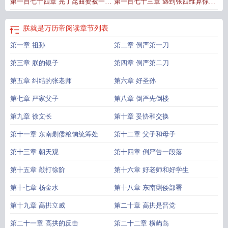
第一百七十四章 完了昆曲要被一网
第一百七十三章 遇到张四维算你们
是万历帝好看吗
朕就是万历帝阁
朕就是亡国君主
朕就是万历帝全本完结免
费
朕就是万历帝精校版
朕就是万历帝免费阅读软件
朕就是万历帝原著
朕就是
打尽
倒霉
万历帝全文免费
朕就是万历帝TXT免费
朕就是万历帝起点中文
朕就是万历帝在
朕就是万历帝阅读
章节列表
线无弹窗
朕就是万历帝手打无错字版
朕就是万历帝精校版免费
朕就是万历帝免
第一章 祖孙
第二章 倒严第一刀
费阅读
朕就是万历帝无错版
朕就是万历帝百科
朕就是万历帝最新章节在线阅
读
朕就是万历帝无弹窗
朕就是万历帝零点
朕就是万历帝全文免费阅读
朕就是
第三章 朕的银子
第四章 倒严第二刀
万历帝破解版
朕就是万历帝无防盗
朕就是万历帝篱笆文学
朕就是万历帝TXT奇
书
第五章 纠结的张老师
朕就是万历帝无弹窗笔趣阁
朕就是万历帝破贼校尉
第六章 好圣孙
朕就是万历帝免费
朕就
是万历帝路野书屋
朕就是万历帝TXT
朕就是万历帝全本免费
朕就是万历帝 笔趣
第七章 严家父子
第八章 倒严先倒楼
阁
朕就是万历帝无弹窗阅读
朕就是万历帝最新章节更新
朕就是万历帝全文
朕
就是万历帝无弹窗免费
朕就是万历帝顶点中文
朕就是万历帝百度
朕就是万历帝
第九章 徐文长
第十章 妥协和交换
笔趣阁无弹窗最新章节
朕就是万历帝在线阅读免费
第十一章 东南剿倭粮饷统筹处
第十二章 父子和母子
第十三章 朝天观
第十四章 倒严告一段落
第十五章 敲打徐阶
第十六章 好老师和好学生
第十七章 杨金水
第十八章 东南剿倭部署
第十九章 高拱立威
第二十章 高拱是晋党
第二十一章 高拱的反击
第二十二章 横屿岛