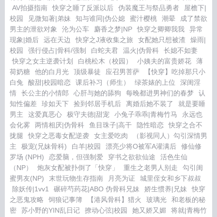
AV拍摄指南
快穿之睡了反派以后
伪装魔王与祭品勇者
屋檐下|
校园
见微知著|弟妹
知与谁同|伪公媳
蜜汁樱桃
潮晕
成了禁欲
男主的泄欲对象
沦为公车
麝香之梦|NP
快穿之卿卿我我
异常
现象|婚后
远在天边
快穿之J液收集之旅
女配她只想被渣
燥雨|
校园
强行侵占|骨科/强制
白蛇夫君
温火|伪骨科
长媳不如妻
快穿之女主逆袭计划
白桃松木（校园）
小姨夫的富贵娇花
薄
荷奶糖
他的白月光
顶级暴徒
应召男菩萨
【快穿】吃掉那只小
白兔
酸甜|校园暗恋
课后补习（师生）
绿茶婊的上位
深闺淫
情
长公主的小情郎
心肝与她的舔狗
每晚都进男神们的春梦
认
知性偏差
珍如天下
捡到邻居手机后
离婚后她不装了
就是要睡
男主
这爱真恶心
极守夫德|甜宠
小兔子乖乖|青梅竹马
永远也
会化雾
两情相厌|伪骨科
鱼目珠子|高干
隐性暗恋
快穿之合不
拢腿
快穿之恶毒女配逆袭
女主爱吃肉
（影视同人）勾引深情男
主
极宠(兄妹骨科)
白羊|校园
漂亮少将O被军A灌满后
修仙修
罗场 (NPH)
恋爱脑，但强制爱
穿书之欲欲仙途
活色生仙
（NP）
炮灰女配被扑倒了「快穿」
重生之老男人别走
勾引闺
蜜男友(NP)
末世玩物生存指南
月亮为证
城里侄女和乡下叔叔
除妖传|1vv1
碾碎芍药花|ABO 伪骨科兄妹
娇生惯养|兄妹
快穿
之恶鬼攻略
饲狼记事簿
【港风骨科】猎火
玻璃光
和老板的秘
密
苏小野的YIN乱日记
撩动心弦|校园
她又娇又媚
将就|青梅竹