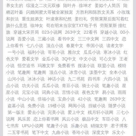
养女主的
综漫之二次元双修
陆叶卉
徐坤才
姜姒个人简历
陆
栖迟叶蓁
闪婚闺蜜大哥被全家独宠
方胜利和陈胜文关系
小玫瑰
和折法
重生姐弟文
叶凌寒和纪然
姜衍礼
劳斯莱斯后面写着红
旗什么意思
徐坤女
苟在明末当宗室TXT电子书
劳斯莱斯 撞红
旗
穿越大宋开局
023小说网
263中文
22看书
穿越小说
00小
说网
吾爱小说
三藏小说
看书中文
三三中文网
三四中文
恋
上你看书
七八小说
顶点小说
春夏中文
帝国小说
读者文学
一号小说
福利小说
哥哥小说
雅尔文
瓜瓜小说
寒冰小说
红
色文学
爱看文学
金瓜小说
3Q中文
中文小说
可心文学
王者
小说
悟空追书
玛雅文学
免费看书
搜读小说
联盟小说
模特
小说
笔趣阁
笔趣阁
顶点小说
冰雪小说
泼墨中文
全本小说
山河小说
冰冰小说
神话小说
九二书苑
四书库
六四小说
顶
点小说
功夫小说
瓜瓜小说
青豆小说
骑士小说
笔趣小说
星
星小说
元宝小说
词典小说
言情小说
夜色文学
易小说
雨雨
小说
中山小说
倍福小说
宝鼎小说
42小说
笔趣阁
263中文
盗墓小说
免费小说
19楼小说
网阅小说
捏破小说
随梦小说
第一版主
爱去小说
完美小说
爱上中文
残月轩小说网
三七小
说网
风乐居
恋上你看书网
风云小说
极品中文
车臣小说
八
七书库
UPU小说网
笔趣子小说
乐趣小说
硝烟文学
君子博客
二五零书苑
笔下中文
九曲小说
香玲小说
深度文学
乐文小