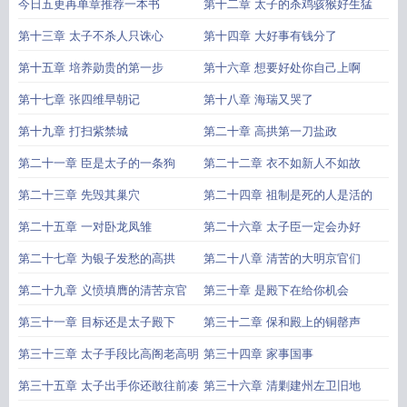
今日五更再单章推荐一本书
第十二章 太子的杀鸡骇猴好生猛
第十三章 太子不杀人只诛心
第十四章 大好事有钱分了
第十五章 培养勋贵的第一步
第十六章 想要好处你自己上啊
第十七章 张四维早朝记
第十八章 海瑞又哭了
第十九章 打扫紫禁城
第二十章 高拱第一刀盐政
第二十一章 臣是太子的一条狗
第二十二章 衣不如新人不如故
第二十三章 先毁其巢穴
第二十四章 祖制是死的人是活的
第二十五章 一对卧龙凤雏
第二十六章 太子臣一定会办好
第二十七章 为银子发愁的高拱
第二十八章 清苦的大明京官们
第二十九章 义愤填膺的清苦京官
第三十章 是殿下在给你机会
第三十一章 目标还是太子殿下
第三十二章 保和殿上的铜罄声
第三十三章 太子手段比高阁老高明
第三十四章 家事国事
第三十五章 太子出手你还敢往前凑
第三十六章 清剿建州左卫旧地