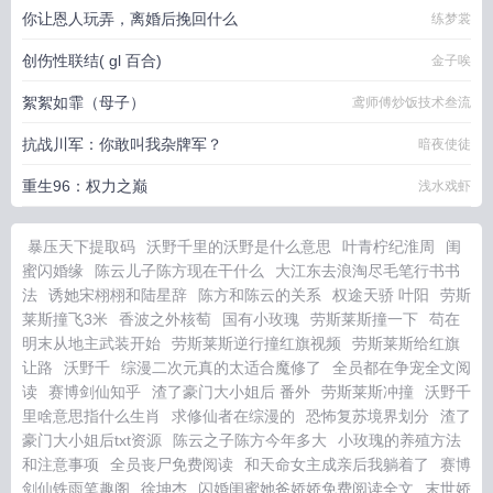
你让恩人玩弄，离婚后挽回什么
练梦裳
创伤性联结( gl 百合)
金子唉
絮絮如霏（母子）
鸢师傅炒饭技术叁流
抗战川军：你敢叫我杂牌军？
暗夜使徒
重生96：权力之巅
浅水戏虾
暴压天下提取码
沃野千里的沃野是什么意思
叶青柠纪淮周
闺
蜜闪婚缘
陈云儿子陈方现在干什么
大江东去浪淘尽毛笔行书书
法
诱她宋栩栩和陆星辞
陈方和陈云的关系
权途天骄 叶阳
劳斯
莱斯撞飞3米
香波之外核萄
国有小玫瑰
劳斯莱斯撞一下
苟在
明末从地主武装开始
劳斯莱斯逆行撞红旗视频
劳斯莱斯给红旗
让路
沃野千
综漫二次元真的太适合魔修了
全员都在争宠全文阅
读
赛博剑仙知乎
渣了豪门大小姐后 番外
劳斯莱斯冲撞
沃野千
里啥意思指什么生肖
求修仙者在综漫的
恐怖复苏境界划分
渣了
豪门大小姐后txt资源
陈云之子陈方今年多大
小玫瑰的养殖方法
和注意事项
全员丧尸免费阅读
和天命女主成亲后我躺着了
赛博
剑仙铁雨笔趣阁
徐坤杰
闪婚闺蜜她爸娇娇免费阅读全文
末世娇