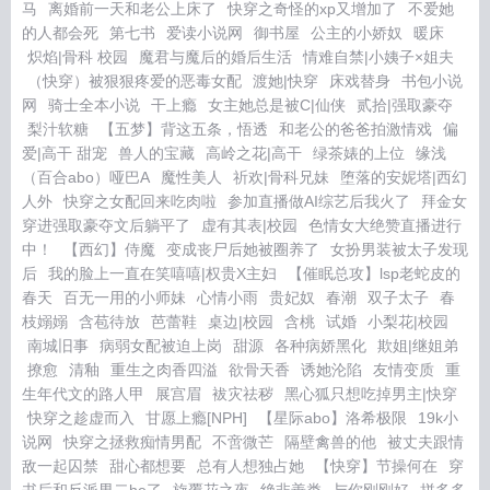
马
离婚前一天和老公上床了
快穿之奇怪的xp又增加了
不爱她
的人都会死
第七书
爱读小说网
御书屋
公主的小娇奴
暖床
炽焰|骨科 校园
魔君与魔后的婚后生活
情难自禁|小姨子×姐夫
（快穿）被狠狠疼爱的恶毒女配
渡她|快穿
床戏替身
书包小说
网
骑士全本小说
干上瘾
女主她总是被C|仙侠
贰拾|强取豪夺
梨汁软糖
【五梦】背这五条，悟透
和老公的爸爸拍激情戏
偏
爱|高干 甜宠
兽人的宝藏
高岭之花|高干
绿茶婊的上位
缘浅
（百合abo）哑巴A
魔性美人
祈欢|骨科兄妹
堕落的安妮塔|西幻
人外
快穿之女配回来吃肉啦
参加直播做AI综艺后我火了
拜金女
穿进强取豪夺文后躺平了
虚有其表|校园
色情女大绝赞直播进行
中！
【西幻】侍魔
变成丧尸后她被圈养了
女扮男装被太子发现
后
我的脸上一直在笑嘻嘻|权贵X主妇
【催眠总攻】lsp老蛇皮的
春天
百无一用的小师妹
心情小雨
贵妃奴
春潮
双子太子
春
枝嫋嫋
含苞待放
芭蕾鞋
桌边|校园
含桃
试婚
小梨花|校园
南城旧事
病弱女配被迫上岗
甜源
各种病娇黑化
欺姐|继姐弟
撩愈
清釉
重生之肉香四溢
欲骨天香
诱她沦陷
友情变质
重
生年代文的路人甲
展宫眉
袚灾祛秽
黑心狐只想吃掉男主|快穿
快穿之趁虚而入
甘愿上瘾[NPH]
【星际abo】洛希极限
19k小
说网
快穿之拯救痴情男配
不啻微芒
隔壁禽兽的他
被丈夫跟情
敌一起囚禁
甜心都想要
总有人想独占她
【快穿】节操何在
穿