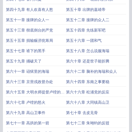
第四十九章 有人欢喜有人愁
第五十章 出牌的嘉靖帝
第五十一章 接牌的众人一
第五十二章 接牌的众人二
第五十三章 彻底倒台的严党
第五十四章 先练新军吧
第五十五章 捐输赈济统筹局
第五十六章 一团和气
第五十七章 谁下的黑手
第五十八章 怎么说服海瑞
第五十九章 捅破天了
第六十章 还是世子能折腾
第六十一章 诏狱里的海瑞
第六十二章 脑补的海瑞和众人
第六十三章 京营戎政督办处
第六十四章 东南之事要稳
第六十五章 大明水师提督卢镗的警
第六十六章 松浦党的反应
告
第六十七章 卢镗的怒火
第六十八章 大同镇高山卫
第六十九章 高山卫事件
第七十章 去皮见骨
第七十一章 高拱的第一箭
第七十二章 朱翊钧的反驳