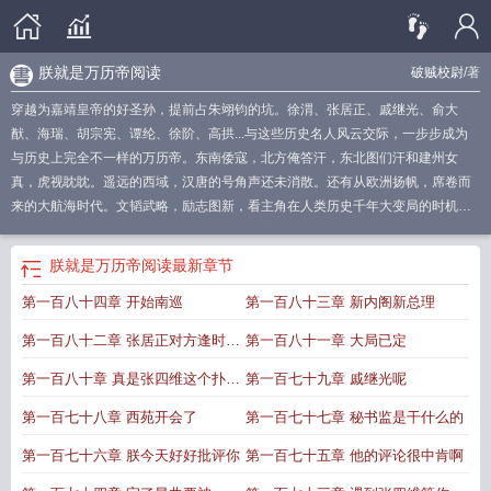
朕就是万历帝阅读
破贼校尉
/著
穿越为嘉靖皇帝的好圣孙，提前占朱翊钧的坑。徐渭、张居正、戚继光、俞大
猷、海瑞、胡宗宪、谭纶、徐阶、高拱...与这些历史名人风云交际，一步步成为
与历史上完全不一样的万历帝。东南倭寇，北方俺答汗，东北图们汗和建州女
真，虎视眈眈。遥远的西域，汉唐的号角声还未消散。还有从欧洲扬帆，席卷而
来的大航海时代。文韬武略，励志图新，看主角在人类历史千年大变局的时机，
打造出一个截然不同的新大明。
朕是帝王的谦称吗
朕就是万历帝免费阅读无弹
窗
朕就是万历帝篱笆好
朕就是万历帝全文在线
朕就是万历帝百度百科
朕就是
朕就是万历帝阅读
最新章节
万历帝笔趣阁无弹窗
朕就是万历帝在线阅读
朕就是万历帝TXT百度
朕就是万历
第一百八十四章 开始南巡
第一百八十三章 新内阁新总理
帝精校
朕就是万历帝全本
朕就是万历帝最新章节笔趣阁
朕就是万历帝笔趣阁最
新章节
朕就是万历帝笔趣阁5200
朕就是万历帝全文阅读免费
朕就是万历帝笔
第一百八十二章 张居正对方逢时的
第一百八十一章 大局已定
趣
朕就是万历帝无弹窗手机版
朕就是万历帝笔趣阁最新章节TXT
朕就是万历帝
在线
期望
朕就是万历帝完结免费
朕就是万历帝免费全文阅读5200
朕就是万历帝 百
第一百八十章 真是张四维这个扑街
第一百七十九章 戚继光呢
度
朕就是万历帝无弹窗最新章节
朕就是万历帝阅读
朕就是万历帝笔趣阁免费阅
啊
第一百七十八章 西苑开会了
第一百七十七章 秘书监是干什么的
读
朕就是万历帝全本免费阅读
朕才是皇上
朕就是万历帝起点
朕就是万历帝笔
趣阁
朕就是万历帝篱笆
朕就是万历帝全文免费阅读软件
朕就是万历帝123读书
第一百七十六章 朕今天好好批评你
第一百七十五章 他的评论很中肯啊
网
朕就是万历帝 第38章
朕就是万历帝笔趣阁在线
朕就是万历帝 破贼校尉
朕就