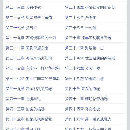
第二十三章 大败倭寇
第二十四章 心灰意冷的胡宗宪
第二十五章 给皇爷爷上价值
第二十六章 严阁老
第二十七章 父与子
第二十八章 一封信
第二十九章 严嵩慢腾腾的一刀
第三十章 流年不利啊徐阁老
第三十一章 阉党肆虐东南
第三十二章 海瑞第一击
第三十三章 海瑞杀伤力初现
第三十四章 壮士断腕的徐阁老
第三十五章 完全不一样的胡宗宪
第三十六章 又大一岁
第三十七章 要五世同堂的严阁老
第三十八章 给海瑞上课
第三十九章 表示很乱的海瑞
第四十章 奋发的海瑞
第四十一章 北虏破边
第四十二章 蓟辽总督杨选
第四十三章 拙劣的杨选
第四十四章 癸亥之变
第四十五章 把都儿找到猎物
第四十六章 露一脸的戚继光
第四十七章 香河大捷
第四十八章 一场惊人的大胜