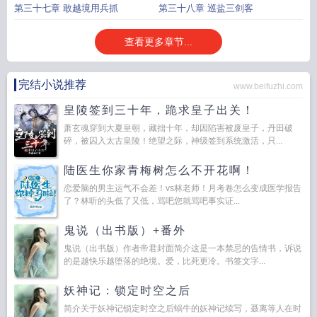
第三十七章 敢越境用兵抓
第三十八章 巡盐三剑客
查看更多章节...
完结小说推荐
www.beifuzhi.com
皇陵签到三十年，跪求皇子出关！
萧玄魂穿到大夏皇朝，藏拙十年，却因陷害被废皇子，丹田破
碎，被囚入太古皇陵！绝望之际，神级签到系统激活，只...
陆医生你家青梅树怎么不开花啊！
恋爱脑的男主运气不会差！vs林老师！月考卷怎么变成医学报告
了？林听的头低了又低，骂吧您就骂吧事实证...
鬼说（出书版）+番外
鬼说（出书版）作者帝君封面简介这是一本禁忌的告情书，诉说
的是越快乐越堕落的绝境。爱，比死更冷。书签文字...
妖神记：锁定时空之后
简介关于妖神记锁定时空之后蜗牛的妖神记续写，聂离等人在时