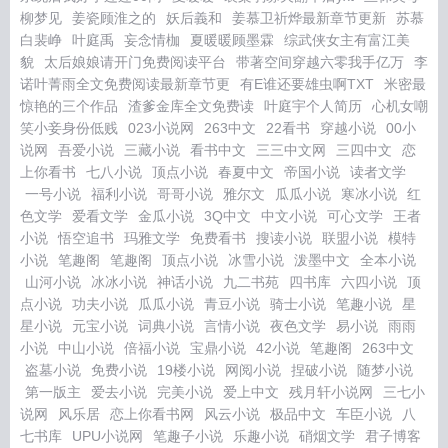
柳梦见
姜瓷顾淮之的
妖后義和
姜慕卫祈烨最新章节更新
苏慕
白裴峥
叶庭禹
妄念情枷
夏暖暖顾墨霖
综武侠女主有富江美
貌
太后娘娘请开门免费阅读平台
带著空间穿越六零我手亿万
李
诺叶菁雨全文免费阅读最新章节更
有E谁还要雄虫啊TXT
米密最
惊艳的三个作品
渣爹金库全文免费读
叶庭宇个人简历
心机女嘲
笑小妾身份低贱
023小说网
263中文
22看书
穿越小说
00小
说网
吾爱小说
三藏小说
看书中文
三三中文网
三四中文
恋
上你看书
七八小说
顶点小说
春夏中文
帝国小说
读者文学
一号小说
福利小说
哥哥小说
雅尔文
瓜瓜小说
寒冰小说
红
色文学
爱看文学
金瓜小说
3Q中文
中文小说
可心文学
王者
小说
悟空追书
玛雅文学
免费看书
搜读小说
联盟小说
模特
小说
笔趣阁
笔趣阁
顶点小说
冰雪小说
泼墨中文
全本小说
山河小说
冰冰小说
神话小说
九二书苑
四书库
六四小说
顶
点小说
功夫小说
瓜瓜小说
青豆小说
骑士小说
笔趣小说
星
星小说
元宝小说
词典小说
言情小说
夜色文学
易小说
雨雨
小说
中山小说
倍福小说
宝鼎小说
42小说
笔趣阁
263中文
盗墓小说
免费小说
19楼小说
网阅小说
捏破小说
随梦小说
第一版主
爱去小说
完美小说
爱上中文
残月轩小说网
三七小
说网
风乐居
恋上你看书网
风云小说
极品中文
车臣小说
八
七书库
UPU小说网
笔趣子小说
乐趣小说
硝烟文学
君子博客