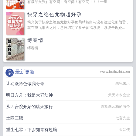
有极品女强）有空间！有空间！有空间！！！十里...
快穿之绝色尤物超好孕
简介关于快穿之绝色尤物好孕葡萄精慕白与没有渡过化形劫雷，
就在灰飞烟灭之时，意外绑定了多子多福系统，系统告诉她...
缚春情
缚春情...
最新更新
www.beifuzhi.com
让动漫角色做我哥哥
未完未玩
明日方舟：我是大群幼神
天天木木盒盒
从四合院开始的诸天旅行
喜欢翠蓝柏的向帝
土匪三镖
七言先生
重生七零：下乡知青有超脑
天音使