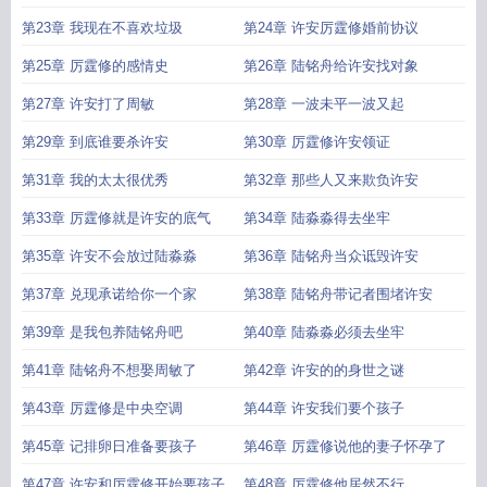
第23章 我现在不喜欢垃圾
第24章 许安厉霆修婚前协议
第25章 厉霆修的感情史
第26章 陆铭舟给许安找对象
第27章 许安打了周敏
第28章 一波未平一波又起
第29章 到底谁要杀许安
第30章 厉霆修许安领证
第31章 我的太太很优秀
第32章 那些人又来欺负许安
第33章 厉霆修就是许安的底气
第34章 陆淼淼得去坐牢
第35章 许安不会放过陆淼淼
第36章 陆铭舟当众诋毁许安
第37章 兑现承诺给你一个家
第38章 陆铭舟带记者围堵许安
第39章 是我包养陆铭舟吧
第40章 陆淼淼必须去坐牢
第41章 陆铭舟不想娶周敏了
第42章 许安的的身世之谜
第43章 厉霆修是中央空调
第44章 许安我们要个孩子
第45章 记排卵日准备要孩子
第46章 厉霆修说他的妻子怀孕了
第47章 许安和厉霆修开始要孩子
第48章 厉霆修他居然不行