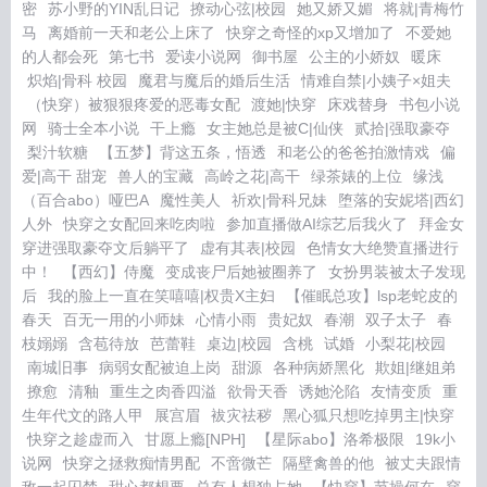
密
苏小野的YIN乱日记
撩动心弦|校园
她又娇又媚
将就|青梅竹
马
离婚前一天和老公上床了
快穿之奇怪的xp又增加了
不爱她
的人都会死
第七书
爱读小说网
御书屋
公主的小娇奴
暖床
炽焰|骨科 校园
魔君与魔后的婚后生活
情难自禁|小姨子×姐夫
（快穿）被狠狠疼爱的恶毒女配
渡她|快穿
床戏替身
书包小说
网
骑士全本小说
干上瘾
女主她总是被C|仙侠
贰拾|强取豪夺
梨汁软糖
【五梦】背这五条，悟透
和老公的爸爸拍激情戏
偏
爱|高干 甜宠
兽人的宝藏
高岭之花|高干
绿茶婊的上位
缘浅
（百合abo）哑巴A
魔性美人
祈欢|骨科兄妹
堕落的安妮塔|西幻
人外
快穿之女配回来吃肉啦
参加直播做AI综艺后我火了
拜金女
穿进强取豪夺文后躺平了
虚有其表|校园
色情女大绝赞直播进行
中！
【西幻】侍魔
变成丧尸后她被圈养了
女扮男装被太子发现
后
我的脸上一直在笑嘻嘻|权贵X主妇
【催眠总攻】lsp老蛇皮的
春天
百无一用的小师妹
心情小雨
贵妃奴
春潮
双子太子
春
枝嫋嫋
含苞待放
芭蕾鞋
桌边|校园
含桃
试婚
小梨花|校园
南城旧事
病弱女配被迫上岗
甜源
各种病娇黑化
欺姐|继姐弟
撩愈
清釉
重生之肉香四溢
欲骨天香
诱她沦陷
友情变质
重
生年代文的路人甲
展宫眉
袚灾祛秽
黑心狐只想吃掉男主|快穿
快穿之趁虚而入
甘愿上瘾[NPH]
【星际abo】洛希极限
19k小
说网
快穿之拯救痴情男配
不啻微芒
隔壁禽兽的他
被丈夫跟情