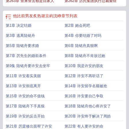
第263章 查来查去都是自家人
第262章 厉氏集团执行总裁秦煜
棠沈筝
他比前男友炙热短剧什么时候播
前男友比现男友好怎么办
他比前男友炙
热王轩短剧在线观看
他的前任比我优秀
他比初恋甜娱乐圈
他比前男友炙热短剧
在线观看全集
前男友比现男友好太多
他比前男友炙热免费观看
他比前男友炙热
他比前男友炙热谢京屿沈峥
章节列表
百度
他比前男友炙热演员表
他比前男友炙热全文
他比前男友炙热谢京屿 沈
第1章 决定结婚
第2章 她会死吧
筝
他比前男友炙热完整版
他比前男友炙热短剧在线观看王轩主演
他比前男友炙
热免费阅读最新章节
他比前男友炙热许安和厉霆修两人怎么样了
第3章 逃离陆铭舟
第4章 你要结婚了对吗
第5章 陆铭舟要求婚
第6章 陆铭舟真狠啊
第7章 厉先生的婚前条件
第8章 陆铭舟不肯放过她
第9集 陆铭舟要许安去坐牢
第10章 我是许安的朋友
第11章 许安着实美丽
第12章 许安不再听话了
第13章 许安彻底离开
第14章 许安留学名额被抢
第15章 许安的命不值钱
第16章 许安要自己争取
第17章 陆铭舟下手真狠
第18章 陆铭舟他心疼许安了
第19章 许安的反击开始
第20章 许安终于解决了周皓
第21章 厉霆修出面帮了许安
第22章 有人要许安的命