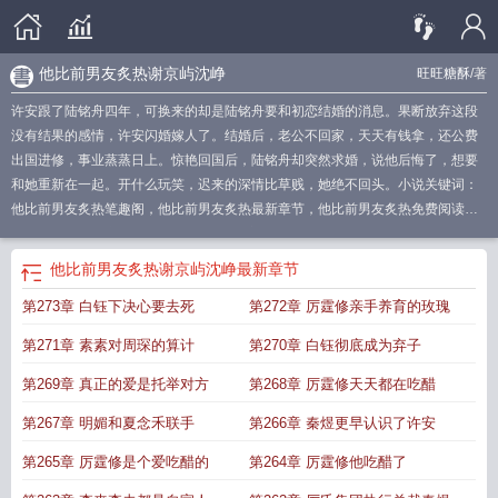
他比前男友炙热谢京屿沈峥
旺旺糖酥
/著
许安跟了陆铭舟四年，可换来的却是陆铭舟要和初恋结婚的消息。果断放弃这段
没有结果的感情，许安闪婚嫁人了。结婚后，老公不回家，天天有钱拿，还公费
出国进修，事业蒸蒸日上。惊艳回国后，陆铭舟却突然求婚，说他后悔了，想要
和她重新在一起。开什么玩笑，迟来的深情比草贱，她绝不回头。小说关键词：
他比前男友炙热笔趣阁，他比前男友炙热最新章节，他比前男友炙热免费阅读
他
比前男友炙热谢京屿
他比前男友炙热百度
他比前男友炙热短剧第36
他比前男友
炙热短剧免费观看全集
比前男友厉害
他比前男友炙热演员
他比前男友炙热短剧
他比前男友炙热谢京屿沈峥
最新章节
许安厉霆修
他比前男友炙热阅读全文
他比前男友炙热最新章节
比不过他的前
第273章 白钰下决心要去死
第272章 厉霆修亲手养育的玫瑰
任
他比前男友炙热txt
前男友比现男友好
他比前男友炙热短剧合集
他比前男友
炙热短剧厉廷修许安版本
他比前男友炙热免费
他比前男友炙热短剧演员表
他比
第271章 素素对周琛的算计
第270章 白钰彻底成为弃子
前男友炙热大结局
他比前男友炙热厉霆修许安
他比前男友炙热短剧在线观看演
员表
他比前男友炙热短剧在线观看
他比前男友炙热大结局免费阅读
他比前男友
第269章 真正的爱是托举对方
第268章 厉霆修天天都在吃醋
炙热王轩主演
他比前男友炙热在线阅读
他比前男友炙热沈筝谢京屿
他比前男友
第267章 明媚和夏念禾联手
第266章 秦煜更早认识了许安
炙热许安和厉霆修
他比前男友炙热许安和厉霆修短剧
比前任小
他比前男友炙热
短剧
他比前男友炙热谢京屿沈峥
他比前男友炙热免费阅读
他比前男友炙热短剧
第265章 厉霆修是个爱吃醋的
第264章 厉霆修他吃醋了
在哪里看
他比前男友炙热结局
他比前男友炙热免费阅读全文
他比前男友炙热棠