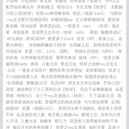
小说网
小说酒吧
牧龙师
笔趣读
你男朋友下面真大
当H文女
配开始自暴自弃
房客|糙汉
咬你|1v1
天生尤物【快穿】
女配她
只想上床(快穿)
优质rou棒攻略系统
暗恋［校园 1vv1］
与狐说
rou文女配不容易[快穿]
幸瘾|校园np
文火煨青梅|甜宠
爱意收
集攻略
情深如兽
精养贵妇|乱
一妾皆夫（np）
（快穿）插足
者
有效真香
穿成男主白月光（快穿，nph）
香欲
魅魔养成记
碎玉成欢
喷泉|高NP
娇柔多汁|1vv1
盲冬（NP，替身上位，追
妻火葬场）
传闻她鲜嫩多汁|快穿
当我嫁人后，剧情突然变得不
对劲起来
炙爱（SC，1vV1，强取）
色情生存游戏（NPH）
艳
妇怀春
与男神被迫同居后
靡靡宫春深
纵情（NP）
快穿之睡
遍男神(nph)
兽医
入禽太深
禁忌沉沦
快穿之拯救rou文女主
云泥
一妻多夫试用户
樱照良宵|女师男徒
老师要稳住
快穿之
大小姐的噩梦人生
每次快穿睁眼都在被PA
校园里的娇软美人
吹花嚼蕊
蹙蛾眉|古言
失贞|NP
虐文女主求生指南
予你心安|
甜宠
被迫绑定了小三系统以后【快穿】
恶役千金屡败屡战
温柔
禁锢
纯情勾引
去三千rou文做路人（快穿）
天下谋妆|古言
满
级绿茶穿成炮灰女配
穿成男主的炮灰前妻
勾引禁欲师尊
交易|
校园NP
炽夏［校园1vV1］
和死对头奉子成婚后
靠近男人变得
不幸
乱花渐欲迷人眼
每天晚上都被cha
醉酒之后
合欢功法害
人不浅
入禽太深
艳嫁录
暗引力
穿进兽人世界被各种吃干抹
净
被白月光的爸爸给睡了
快穿之rou文系统
临时夫妻
反差小