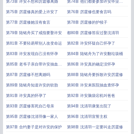
第73章 许安不想和厉霆修离婚
第74章 他们都要参加许安毕业典
礼
第75章 厉霆修真的爱上许安了
第76章 厉霆修也要食言吗
第77章 厉霆修她没有食言
第78章 厉霆修的护犊子
第79章 陆铭舟买了戒指要娶许安
都80章 厉霆修答应过娶沈清羽
第81章 不要轻易帮别人改变命运
第82章 许安怀疑自己怀孕了
第83章 许安发现自己没有怀孕
第84章 陆铭舟为了许安翻垃圾桶
第85章 老爷子亲自带许安抽血查
第86章 许安真的确定没怀孕
怀孕
第87章 厉霆修不想离婚吗
第88章 陆铭舟要拆散许安厉霆修
第89章 陆铭舟知道许安的软肋
第90章 许安来医院抽血查怀孕
第91章 许安真的怀孕了
第92章 许安脑袋宕机叫爸爸
第93章 厉霆修害死自己母亲
第94章 沈清羽康复出院了
第95章 厉霆修沈清羽像一家人
第96章 沈清羽宣誓主权
第97章 合约妻子是对许安的保护
第98章 沈清羽一定要叫走厉霆修