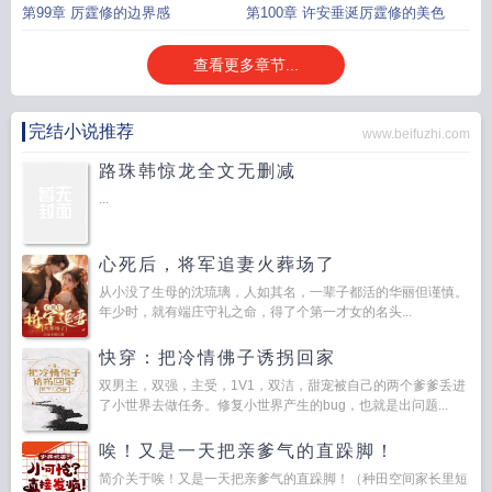
第99章 厉霆修的边界感
第100章 许安垂涎厉霆修的美色
查看更多章节...
完结小说推荐
www.beifuzhi.com
路珠韩惊龙全文无删减
...
心死后，将军追妻火葬场了
从小没了生母的沈琉璃，人如其名，一辈子都活的华丽但谨慎。
年少时，就有端庄守礼之命，得了个第一才女的名头...
快穿：把冷情佛子诱拐回家
双男主，双强，主受，1V1，双洁，甜宠被自己的两个爹爹丢进
了小世界去做任务。修复小世界产生的bug，也就是出问题...
唉！又是一天把亲爹气的直跺脚！
简介关于唉！又是一天把亲爹气的直跺脚！（种田空间家长里短