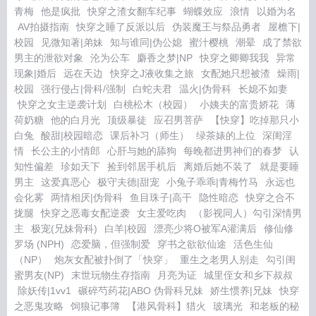
青梅
他是疯批
快穿之渣女翻车纪事
蝴蝶效应
浪情
以婚为名
AV拍摄指南
快穿之睡了反派以后
伪装魔王与祭品勇者
屋檐下|
校园
见微知著|弟妹
知与谁同|伪公媳
蜜汁樱桃
潮晕
成了禁欲
男主的泄欲对象
沦为公车
麝香之梦|NP
快穿之卿卿我我
异常
现象|婚后
远在天边
快穿之J液收集之旅
女配她只想被渣
燥雨|
校园
强行侵占|骨科/强制
白蛇夫君
温火|伪骨科
长媳不如妻
快穿之女主逆袭计划
白桃松木（校园）
小姨夫的富贵娇花
薄
荷奶糖
他的白月光
顶级暴徒
应召男菩萨
【快穿】吃掉那只小
白兔
酸甜|校园暗恋
课后补习（师生）
绿茶婊的上位
深闺淫
情
长公主的小情郎
心肝与她的舔狗
每晚都进男神们的春梦
认
知性偏差
珍如天下
捡到邻居手机后
离婚后她不装了
就是要睡
男主
这爱真恶心
极守夫德|甜宠
小兔子乖乖|青梅竹马
永远也
会化雾
两情相厌|伪骨科
鱼目珠子|高干
隐性暗恋
快穿之合不
拢腿
快穿之恶毒女配逆袭
女主爱吃肉
（影视同人）勾引深情男
主
极宠(兄妹骨科)
白羊|校园
漂亮少将O被军A灌满后
修仙修
罗场 (NPH)
恋爱脑，但强制爱
穿书之欲欲仙途
活色生仙
（NP）
炮灰女配被扑倒了「快穿」
重生之老男人别走
勾引闺
蜜男友(NP)
末世玩物生存指南
月亮为证
城里侄女和乡下叔叔
除妖传|1vv1
碾碎芍药花|ABO 伪骨科兄妹
娇生惯养|兄妹
快穿
之恶鬼攻略
饲狼记事簿
【港风骨科】猎火
玻璃光
和老板的秘