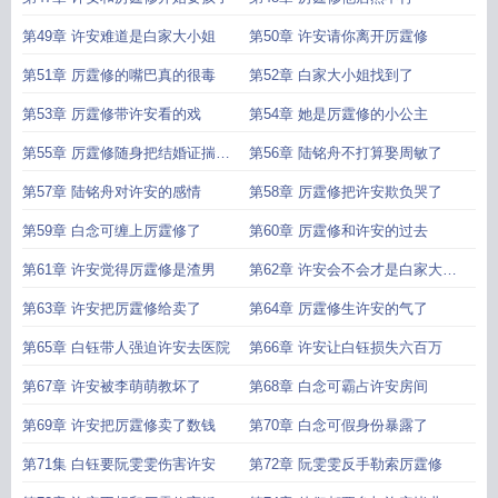
第49章 许安难道是白家大小姐
第50章 许安请你离开厉霆修
第51章 厉霆修的嘴巴真的很毒
第52章 白家大小姐找到了
第53章 厉霆修带许安看的戏
第54章 她是厉霆修的小公主
第55章 厉霆修随身把结婚证揣兜
第56章 陆铭舟不打算娶周敏了
里
第57章 陆铭舟对许安的感情
第58章 厉霆修把许安欺负哭了
第59章 白念可缠上厉霆修了
第60章 厉霆修和许安的过去
第61章 许安觉得厉霆修是渣男
第62章 许安会不会才是白家大小
姐
第63章 许安把厉霆修给卖了
第64章 厉霆修生许安的气了
第65章 白钰带人强迫许安去医院
第66章 许安让白钰损失六百万
第67章 许安被李萌萌教坏了
第68章 白念可霸占许安房间
第69章 许安把厉霆修卖了数钱
第70章 白念可假身份暴露了
第71集 白钰要阮雯雯伤害许安
第72章 阮雯雯反手勒索厉霆修