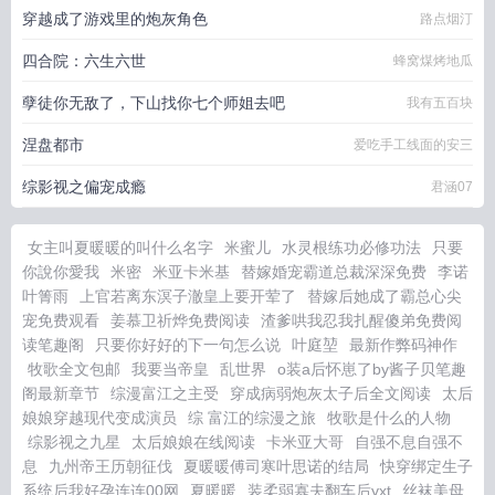
穿越成了游戏里的炮灰角色
路点烟汀
四合院：六生六世
蜂窝煤烤地瓜
孽徒你无敌了，下山找你七个师姐去吧
我有五百块
涅盘都市
爱吃手工线面的安三
综影视之偏宠成瘾
君涵07
女主叫夏暖暖的叫什么名字
米蜜儿
水灵根练功必修功法
只要
你說你愛我
米密
米亚卡米基
替嫁婚宠霸道总裁深深免费
李诺
叶箐雨
上官若离东溟子澈皇上要开荤了
替嫁后她成了霸总心尖
宠免费观看
姜慕卫祈烨免费阅读
渣爹哄我忍我扎醒傻弟免费阅
读笔趣阁
只要你好好的下一句怎么说
叶庭堃
最新作弊码神作
牧歌全文包邮
我要当帝皇
乱世界
o装a后怀崽了by酱子贝笔趣
阁最新章节
综漫富江之主受
穿成病弱炮灰太子后全文阅读
太后
娘娘穿越现代变成演员
综 富江的综漫之旅
牧歌是什么的人物
综影视之九星
太后娘娘在线阅读
卡米亚大哥
自强不息自强不
息
九州帝王历朝征伐
夏暖暖傅司寒叶思诺的结局
快穿绑定生子
系统后我好孕连连00网
夏暖暖
装柔弱寡夫翻车后yxt
丝袜美母