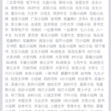
二五零书苑
笔下中文
九曲小说
香玲小说
深度文学
乐文小
说
努努书坊
263中文
农田小说
农田小说
乐文小说
乐文小
说
夏日小说
大文学
大语文
琪琪中文
日通小说网
无线小说
网
速度小说网
广东小说网
读书网
笔趣阁V
文学A
富士康小
说
富士康小说
去读笔
技术阅读
少年文学
19楼小说
香书文
学
零零电子书
书画村
一起看书网
一起看书
七八小说
八一
中文
91言情
爱言情
青豆小说网
天翼中文
悠悠小说
我去读
笔趣阁IO
笔趣阁W
搜读小说
葫芦小说网
7Z小说网
爱来阁
天书吧
魔爪小说网
阅体小说网
发发小说网
纳兰小说
陛下看
书
五五小说都
五五小说网
BL鲤鱼乡
老花生看书
007小说
大美书网
大美书网
大美书网
大美书网
8P小说
晨曦小说网
BL鲤鱼
天籁小说网
骑士文学
BL鲤鱼乡
七毛中文
BL鲤鱼王
掌心文学
万相书城
元宝看书
大美中文
铅笔小说
大学士
三
六六小说网
未来小说网
一夜书库
麒麟中文网
妙书阁
九九小
说
耽美文学网
小说铺
四四书库
UC小说网
欣欣看书
圣墟小
说
圣墟小说
泉州小说网
放松文学
放松中文
最新小说
笔趣
阁小说
你好小说网
纳兰小说网
纳兰小说网
爱上中文
小子小
说
布丁阅读
乡村小说
八戒文学网
子叶小说
吞噬小说网
顶
点文学
华盟文章
大众文学
搜读阁
OK小说网
月亮小说
新书
小说网
传奇中文
并读小说
八楼文学
青青中文
看书站
晨曦