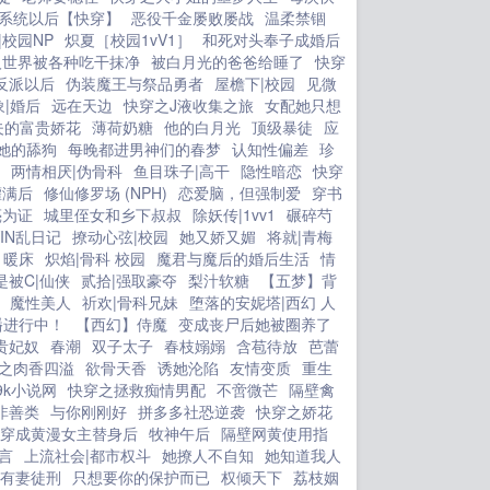
系统以后【快穿】
恶役千金屡败屡战
温柔禁锢
|校园NP
炽夏［校园1vV1］
和死对头奉子成婚后
人世界被各种吃干抹净
被白月光的爸爸给睡了
快穿
反派以后
伪装魔王与祭品勇者
屋檐下|校园
见微
|婚后
远在天边
快穿之J液收集之旅
女配她只想
夫的富贵娇花
薄荷奶糖
他的白月光
顶级暴徒
应
她的舔狗
每晚都进男神们的春梦
认知性偏差
珍
两情相厌|伪骨科
鱼目珠子|高干
隐性暗恋
快穿
灌满后
修仙修罗场 (NPH)
恋爱脑，但强制爱
穿书
亮为证
城里侄女和乡下叔叔
除妖传|1vv1
碾碎芍
IN乱日记
撩动心弦|校园
她又娇又媚
将就|青梅
暖床
炽焰|骨科 校园
魔君与魔后的婚后生活
情
是被C|仙侠
贰拾|强取豪夺
梨汁软糖
【五梦】背
魔性美人
祈欢|骨科兄妹
堕落的安妮塔|西幻 人
播进行中！
【西幻】侍魔
变成丧尸后她被圈养了
贵妃奴
春潮
双子太子
春枝嫋嫋
含苞待放
芭蕾
之肉香四溢
欲骨天香
诱她沦陷
友情变质
重生
9k小说网
快穿之拯救痴情男配
不啻微芒
隔壁禽
非善类
与你刚刚好
拼多多社恐逆袭
快穿之娇花
穿成黄漫女主替身后
牧神午后
隔壁网黄使用指
言
上流社会|都市权斗
她撩人不自知
她知道我人
有妻徒刑
只想要你的保护而已
权倾天下
荔枝姻