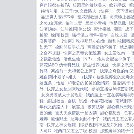
穿睁眼都在被PA
校园里的娇软美人
吹花嚼蕊
蹙
纯情勾引
去三千rou文做路人（快穿）
天下谋妆
靠近男人变得不幸
乱花渐欲迷人眼
每天晚上都被
之rou文系统
临时夫妻
反差小青梅
他是疯批
快
知著|弟妹
知与谁同|伪公媳
蜜汁樱桃
潮晕
成了
被渣
燥雨|校园
强行侵占|骨科/强制
白蛇夫君
召男菩萨
【快穿】吃掉那只小白兔
酸甜|校园暗
如天下
捡到邻居手机后
离婚后她不装了
就是要
之合不拢腿
快穿之恶毒女配逆袭
女主爱吃肉
（
之欲欲仙途
活色生仙（NP）
炮灰女配被扑倒了
药花|ABO 伪骨科兄妹
娇生惯养|兄妹
快穿之恶鬼
竹马
离婚前一天和老公上床了
快穿之奇怪的xp
难自禁|小姨子×姐夫
（快穿）被狠狠疼爱的恶毒女
这五条，悟透
和老公的爸爸拍激情戏
偏爱|高干 
外
快穿之女配回来吃肉啦
参加直播做AI综艺后我
女扮男装被太子发现后
我的脸上一直在笑嘻嘻|权
鞋
桌边|校园
含桃
试婚
小梨花|校园
南城旧事
年代文的路人甲
展宫眉
袚灾祛秽
黑心狐只想吃
兽的他
被丈夫跟情敌一起囚禁
甜心都想要
总有
难养
最佳野王
恶毒女配不干了
我的男主怎么有
南
快穿之神女瑶姬
[综影视]男神总想C哭她
把发
人可C
吃两口又怎么了呢|校园
那些娇弱的婊子们