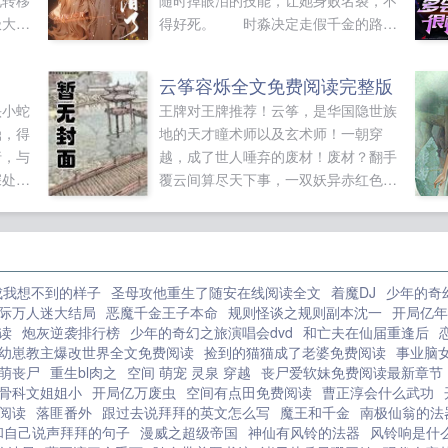
北转移
随时掉眼泪的技能，让她身败名裂，不
极大的
得好死。 时淼决定走假千金的路，
利益。
让假千金无路可走。她捡起献祭生命的
，与之
功法，吐血越多，实力越...
云筝容烁全文免费阅读完整版
便成了
头小蛇
王牌对王牌推荐！云筝，是华国隐世族
的江
鼎，得
地的天才瞳术师以及玄术师！一朝穿
生。重
行，与
越，成了世人唾弃的废材！废材？翻手
家（本
深处，
覆云间算尽天下事，一双妖异赤红色异
上真
瞳驭万兽！可偏偏算不了，看不穿那个
！是
尊贵雅致，风光月霁般的帝尊。云筝不
解地问你图什么？傲娇帝尊别扭地转过
头，喃喃自语道不过只图你一个罢了各
成我想不到的样子
圣母攻他重生了随安在线阅读全文
着魔DJ
少年的奇
位书友要是觉得云筝容烁全文免费阅读
际万人迷大结局
恶魔千金王子本命
规则怪谈之规则副本沈一
开局亿年
完整版还不错的话请不要忘记向您QQ
读
炮灰逆袭排行榜
少年的奇幻之旅演唱会dvd
和亡夫在仙届重逢后
群和微博里的朋友推荐哦！...
幼崽教主爆改世界全文免费阅读
捡到的猫猫成了老婆免费阅读
事业脑
萌丧尸
重生bl肉之
空间 萌宠 灵泉 穿越
丧尸爱软妹免费阅读最新章节
骨科文姐姐小
开局亿万废虫
空间有点田免费阅读
曹正淳会什么武功
阅读
落匪番外
跟过去说拜拜的英文怎么写
魔王和千金
南极仙翁的法
和自己说声拜拜的句子
漫威之超级帝国
神仙有风铃的法器
风铃响是什