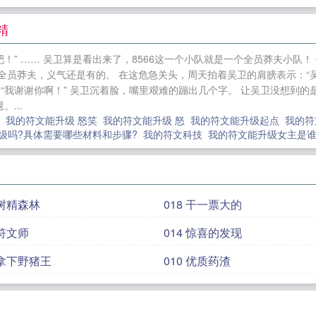
精
了吧！” …… 吴卫算是看出来了，8566这一个小队就是一个全员莽夫小
全员莽夫，义气还是有的。 在这危急关头，周天拍着吴卫的肩膀表示：“
“我谢谢你啊！” 吴卫沉着脸，嘴里艰难的蹦出几个字。 让吴卫没想到的是
...
录
我的符文能升级 怒笑
我的符文能升级 怒
我的符文能升级起点
我的
级吗?具体需要哪些材料和步骤?
我的符文科技
我的符文能升级女主是
 树精森林
018 干一票大的
 符文师
014 惊喜的发现
 拿下野猪王
010 优质药渣