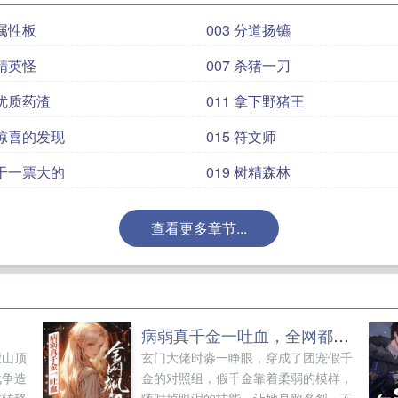
 属性板
003 分道扬镳
 精英怪
007 杀猪一刀
 优质药渣
011 拿下野猪王
 惊喜的发现
015 符文师
 干一票大的
019 树精森林
查看更多章节...
病弱真千金一吐血，全网都飙泪了
蒙山顶
玄门大佬时淼一睁眼，穿成了团宠假千
战争造
金的对照组，假千金靠着柔弱的模样，