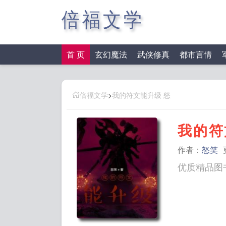
倍福文学
首 页
玄幻魔法
武侠修真
都市言情
倍福文学
>
我的符文能升级 怒
我的符
作者：
怒笑