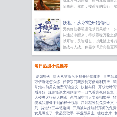
成北方马源路断，茶马互市由西
至西南。然而，榷茶制的实行，
影响到了西南茶商及蒙山世家的
蒙山五峰四大家族企图联合起来
妖祖：从水蛇开始修仙
对抗。而占有蒙山两峰的江家，
另类修仙吞噬进化杀伐果断！一
牺牲者。前世，见证了家族覆灭
从迷茫中醒来，得获吞噬万物之
吟，一把火结束了自己短暂的一
以开智，灵智通玄，以此踏上修
生归来，她誓拼了命也要保全江
兽战与人战。称霸水泽后向往更
书架空，切勿考究。）...
于苍茫大世中崛起，直至身化无
龙，称霸诸天，以妖身证道成仙
为，妖祖！...
每日热搜小说推荐
爱如野火
诸天从笑傲岳不群开始笔趣阁
世界颠
万倍返还怎么练
代管宗门我授徒万倍返利齐天
星
草炮灰前男友免费阅读全文
妖精与梣
开枝散叶阅
后开始
规则怪谈之规则副本一口气看完视频合集
大楼失火很多人围观
恋与深空同人文秦彻知乎
软
覆成我想像不到的样子视频
江知程昱钊免费全文
列
贫道张三丰笔趣阁
开局被妹妹坑我拜师的免费
女儿曝光了
黄晶晶歌手
事业型男主
糖粒含片