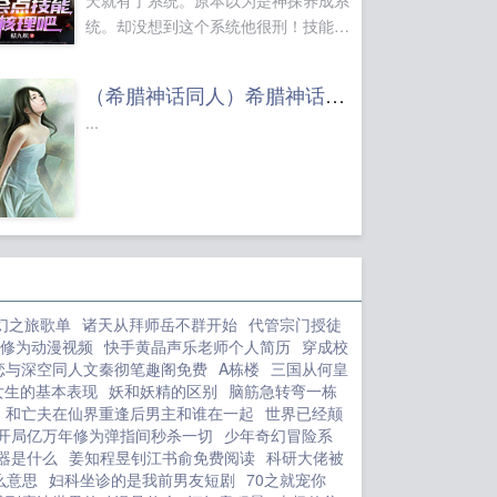
天就有了系统。原本以为是神探养成系
统。却没想到这个系统他很刑！技能一
个比一个奇葩！新手大礼包有个犯罪感
知，结果基本上就是个废物技能。我是
（希腊神话同人）希腊神话：带着洪荒系统闯希腊+番外
你兄弟你能和嫌疑人做兄弟扒手之王只
...
要能看到，就没有偷不到的东西！猛男
萝莉音，打虎亲兄弟，上阵父子兵？到
后面，甚至是能吃花生米的技能。江绪
只想说，老子是警察！！！但是用的时
候。真香！！！...
幻之旅歌单
诸天从拜师岳不群开始
代管宗门授徒
修为动漫视频
快手黄晶声乐老师个人简历
穿成校
恋与深空同人文秦彻笔趣阁免费
A栋楼
三国从何皇
女生的基本表现
妖和妖精的区别
脑筋急转弯一栋
和亡夫在仙界重逢后男主和谁在一起
世界已经颠
开局亿万年修为弹指间秒杀一切
少年奇幻冒险系
器是什么
姜知程昱钊江书俞免费阅读
科研大佬被
么意思
妇科坐诊的是我前男友短剧
70之就宠你