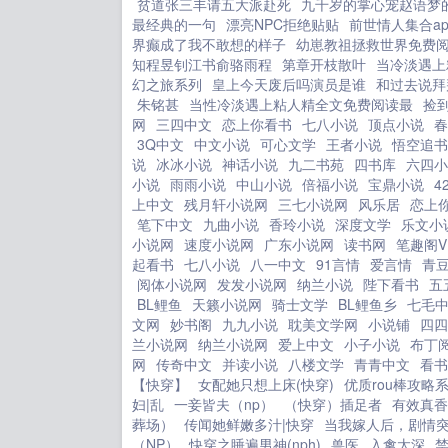
贫道张三丰请五大派赴死
九千岁的掌心宠赵语梦
最经典的一句
漂亮NPC拒绝贴贴
前世情人集合a
界癫成了我不敢想的样子
幼崽教祖拯救世界免费
知程昱钊江书俞骆雨程
第章开枝散叶
当冷淡遇上
幻之旅系列
皇上今天废后吗演员是谁
和过去说拜
朱铭甚
当性冷淡遇上粘人精全文免费阅读最
捡
网
三四中文
恋上你看书
七八小说
顶点小说
春
3Q中文
中文小说
可心文学
王者小说
悟空追书
说
冰冰小说
神话小说
九二书苑
四书库
六四小
小说
雨雨小说
中山小说
倍福小说
宝鼎小说
4
上中文
残月轩小说网
三七小说网
风乐居
恋上
笔下中文
九曲小说
香玲小说
深度文学
乐文小
小说网
速度小说网
广东小说网
读书网
笔趣阁V
起看书
七八小说
八一中文
91言情
爱言情
青
阅体小说网
发发小说网
纳兰小说
陛下看书
五
BL鲤鱼
天籁小说网
骑士文学
BL鲤鱼乡
七毛
文网
妙书阁
九九小说
耽美文学网
小说铺
四四
兰小说网
纳兰小说网
爱上中文
小子小说
布丁
网
传奇中文
并读小说
八楼文学
青青中文
看书
【快穿】
女配她只想上床(快穿)
优质rou棒攻略
妇|乱
一妾皆夫（np）
（快穿）插足者
有效真香
葬场）
传闻她鲜嫩多汁|快穿
当我嫁人后，剧情
（NP）
快穿之睡遍男神(nph)
兽医
入禽太深