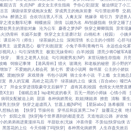
蛾眉|古言
失贞|NP
虐文女主求生指南
予你心安|甜宠
被迫绑定了小三
|古言
满级绿茶穿成炮灰女配
穿成男主的炮灰前妻
勾引禁欲师尊
交易
cha
醉酒之后
合欢功法害人不浅
入禽太深
艳嫁录
暗引力
穿进兽
穿之渣女翻车纪事
蝴蝶效应
浪情
以婚为名
AV拍摄指南
快穿之睡了
禁欲男主的泄欲对象
沦为公车
麝香之梦|NP
快穿之卿卿我我
异常现象
温火|伪骨科
长媳不如妻
快穿之女主逆袭计划
白桃松木（校园）
小姨
恋
课后补习（师生）
绿茶婊的上位
深闺淫情
长公主的小情郎
心肝与
睡男主
这爱真恶心
极守夫德|甜宠
小兔子乖乖|青梅竹马
永远也会化雾
影视同人）勾引深情男主
极宠(兄妹骨科)
白羊|校园
漂亮少将O被军A
「快穿」
重生之老男人别走
勾引闺蜜男友(NP)
末世玩物生存指南
月
攻略
饲狼记事簿
【港风骨科】猎火
玻璃光
和老板的秘密
苏小野的Y
又增加了
不爱她的人都会死
第七书
爱读小说网
御书屋
公主的小娇奴
配
渡她|快穿
床戏替身
书包小说网
骑士全本小说
干上瘾
女主她总
甜宠
兽人的宝藏
高岭之花|高干
绿茶婊的上位
缘浅（百合abo）哑巴A
火了
拜金女穿进强取豪夺文后躺平了
虚有其表|校园
色情女大绝赞直
贵X主妇
【催眠总攻】lsp老蛇皮的春天
百无一用的小师妹
心情小雨
病弱女配被迫上岗
甜源
各种病娇黑化
欺姐|继姐弟
撩愈
清釉
重生
掉男主|快穿
快穿之趁虚而入
甘愿上瘾[NPH]
【星际abo】洛希极限
1
人想独占她
【快穿】节操何在
穿书后和反派男二he了
旋覆花之夜
绝
六个
炽阳之痕
[快穿]每个世界遇到的都是变态
天造地设|公路
岁欢愉
小的弟弟画进黄漫掉马后
半甜欲水|兄妹
冲喜侍妾
不羡仙|快穿仙侠 古
黑莲花的上位
今天你睡了吗[快穿]
各种黑化病娇男
人生存盘失效后