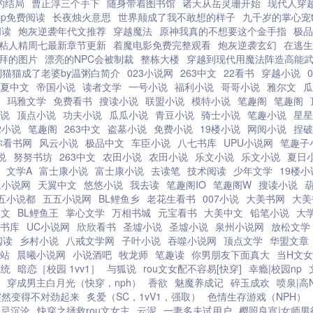
的结局
曹正淳三个手下
随身带着图书馆
诸天从岳灵珊开始
现代人穿
pp免费阅读
长夜烛火意思
世界颠成了我不敢想的样子
九千岁的掌心宠t
阅读
炮灰逆袭年代文推荐
穿越魔法
原神我真的不想要这个金手指
极品
粘人精周七最新章节更新
着魔电影免费完整观看
炮灰逆袭玄幻
在逃生
拜的图片
漂亮的NPC会被制裁
整栋大楼
穿越到现代用魔法阵造高能
到猫猫成了老婆by温粥白简介
023小说网
263中文
22看书
穿越小说
夏中文
帝国小说
读者文学
一号小说
福利小说
哥哥小说
雅尔文
瓜
玛雅文学
免费看书
搜读小说
联盟小说
模特小说
笔趣阁
笔趣阁
说
顶点小说
功夫小说
瓜瓜小说
青豆小说
骑士小说
笔趣小说
星星
2小说
笔趣阁
263中文
盗墓小说
免费小说
19楼小说
网阅小说
捏破
你看书网
风云小说
极品中文
车臣小说
八七书库
UPU小说网
笔趣子
说
努努书坊
263中文
农田小说
农田小说
乐文小说
乐文小说
夏日
文学A
富士康小说
富士康小说
去读笔
技术阅读
少年文学
19楼小
豆小说网
天翼中文
悠悠小说
我去读
笔趣阁IO
笔趣阁W
搜读小说
五小说都
五五小说网
BL鲤鱼乡
老花生看书
007小说
大美书网
大美
中文
BL鲤鱼王
掌心文学
万相书城
元宝看书
大美中文
铅笔小说
大
书库
UC小说网
欣欣看书
圣墟小说
圣墟小说
泉州小说网
放松文学
阅读
乡村小说
八戒文学网
子叶小说
吞噬小说网
顶点文学
华盟文章
站
晨曦小说网
小说酒吧
牧龙师
笔趣读
你男朋友下面真大
当H文
系统
暗恋［校园 1vv1］
与狐说
rou文女配不容易[快穿]
幸瘾|校园np
穿成男主白月光（快穿，nph）
香欲
魅魔养成记
碎玉成欢
喷泉|高
突然变得不对劲起来
炙爱（SC，1vV1，强取）
色情生存游戏（NPH）
禁忌沉沦
快穿之拯救rou文女主
云泥
一妻多夫试用户
樱照良宵|女师男