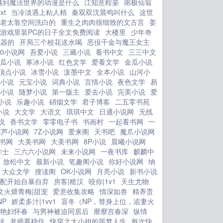
越到魔法世界的动漫是什么
江知意程晏
南极仙翁
xt
当冷淡遇上粘人精
秦双双沈晨鸣叫什么
这世
老太靠空间洗白的
重生之肉肉很细致的文古言
姜
游戏里装PC的日子全文免费阅读
大楼里
少年奇
武器的
开局三个校花送水喝
恶伇千金与魔王女主
00小说网
吾爱小说
三藏小说
看书中文
三三中文
瓜小说
寒冰小说
红色文学
爱看文学
金瓜小说
顶点小说
冰雪小说
泼墨中文
全本小说
山河小
小说
元宝小说
词典小说
言情小说
夜色文学
易
小说
随梦小说
第一版主
爱去小说
完美小说
爱
小说
乐趣小说
硝烟文学
君子博客
二五零书苑
小说
大文学
大语文
琪琪中文
日通小说网
无线
说
香书文学
零零电子书
书画村
一起看书网
一
葫芦小说网
7Z小说网
爱来阁
天书吧
魔爪小说网
书网
大美书网
大美书网
8P小说
晨曦小说网
学士
三六六小说网
未来小说网
一夜书库
麒麟中
放松中文
最新小说
笔趣阁小说
你好小说网
纳
大众文学
搜读阁
OK小说网
月亮小说
新书小说
女配开始自暴自弃
房客|糙汉
咬你|1v1
天生尤物
文火煨青梅|甜宠
爱意收集攻略
情深如兽
精养贵
NP
娇柔多汁|1vv1
盲冬（NP，替身上位，追妻火
艳妇怀春
与男神被迫同居后
靡靡宫春深
纵情
徒
老师要稳住
快穿之大小姐的噩梦人生
每次快