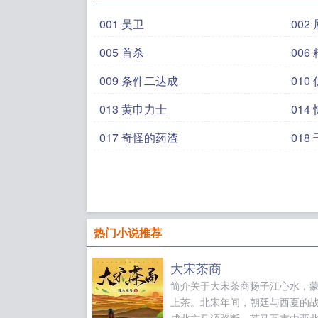
001 吴卫
002
005 首杀
006
009 条件二达成
010
013 黄巾力士
014
017 奇怪的药渣
018
热门小说推荐
大宋茶商
简介关于大宋茶商扬子江心水，
上茶。北宋年间，朝廷与西夏的