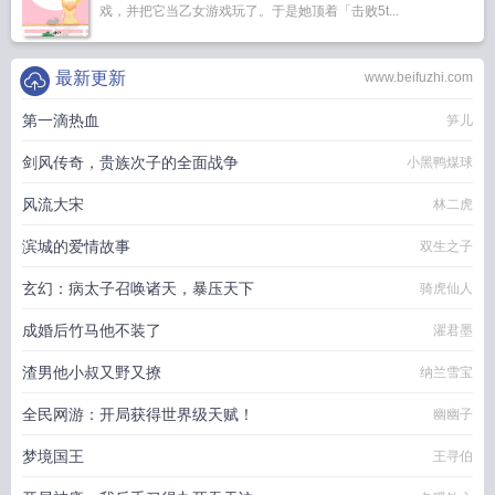
戏，并把它当乙女游戏玩了。于是她顶着「击败5t...
最新更新
www.beifuzhi.com
第一滴热血
笋儿
剑风传奇，贵族次子的全面战争
小黑鸭煤球
风流大宋
林二虎
滨城的爱情故事
双生之子
玄幻：病太子召唤诸天，暴压天下
骑虎仙人
成婚后竹马他不装了
濯君墨
渣男他小叔又野又撩
纳兰雪宝
全民网游：开局获得世界级天赋！
幽幽子
梦境国王
王寻伯