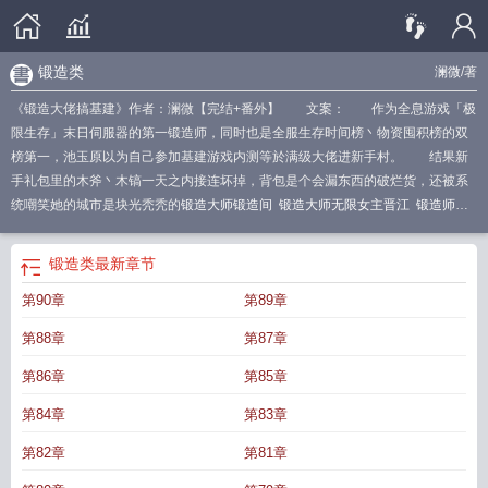
锻造类
澜微
/著
《锻造大佬搞基建》作者：澜微【完结+番外】 文案： 作为全息游戏「极
限生存」末日伺服器的第一锻造师，同时也是全服生存时间榜丶物资囤积榜的双
榜第一，池玉原以为自己参加基建游戏内测等於满级大佬进新手村。 结果新
手礼包里的木斧丶木镐一天之内接连坏掉，背包是个会漏东西的破烂货，还被系
统嘲笑她的城市是块光秃秃的
锻造大师锻造间
锻造大师无限女主晋江
锻造师打
造武器的游戏
免费锻造大师手机版
锻造大师整合包
大锻造师
神级锻造大师
锻
造大师在哪看
锻造大师第一季在线观看
锻造类
锻造大师类的
锻造大师
锻造师
锻造类
最新章节
耍大刀 综艺节目
锻造大师节目在哪看
锻造大师第一季
锻造类推荐
锻造
锻造
第90章
第89章
大师wiki
锻造大师美国节目
锻造小游戏
锻造大师在线观看
带锻造系统的游
戏
锻造大师免费阅读
第88章
第87章
第86章
第85章
第84章
第83章
第82章
第81章