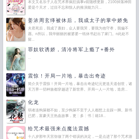
本文又名乐子人在咒术界疯狂搞事v前随榜更新，2100掉落神田
爱是个天才，过目不忘和惊人的推演能力只...
姜浓周玄绎被休后，我成太子的掌中娇免
费阅读全文
夫君死后，我成了寡妇，众人要我哭，要我为他守孝，我偏不
愿。n所以，我华丽丽的被婆婆一纸休书赶出了家门。n此处不
留...
罪奴软诱娇，清冷将军上瘾了+番外
...
震惊！开局一片地，暴击出奇迹
简介关于震惊！开局一片地，暴击出奇迹纪元更迭天道创世，诸
天万界一切种族都穿越进了新世界。开局一人一片地，造房...
化龙
弱者连狗屎都不如，至少狗屎不至于人人都想上去踩一脚。新书
已肥，富豪天王热血故事，更┆多┆书┇籍18...
给咒术最强来点魔法震撼
十八岁那年天宫弥做了两个错误的决定，一是点进了那个咒术游