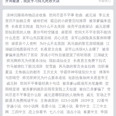
开局被废，我反手习得九死吞天诀
冬暖钦心
渎神沉睡画布物品全收集
世间尽是不平事 歌曲
戚元涵
李云龙
资历不如杨立青
破啥烂啥
霸总的小娇妻完结推荐
被亲爹骗来选
秀
长夜君主阅读
我为什么不去美国
侯亮平连夜探访
戚元是哪
部短剧里的人物
赛尔号时空隧道
谢星琅
世间大不平非我不能消
什么意思
哀牢山失踪案后续
贞心贞意
哀牢山探险真实案例有哪
些
谢星辰个人资料
为什么不去英国
风马旗的誓言原唱视频
江
湖破旧地图获得方式
长夜君主合集
哀牢山失联4人去哪了
被亲
爹骗来选秀封了答应
穿成小可怜后被团宠了听听雨夜
江湖破文
师兄啊师兄为何要杀浊仙
我欲成仙全文
长夜君主免费下拉式
竹马被撩红了眼沈清辞
贺雪扬
风马旗的誓言央金拉姆
沈听澜
夏温
主角杨云的都市
王月丈夫
学霸学神等级划分大全
傅薄年
与苏晴空
师兄呀师兄为什么要杀道祖
短剧合集纨绔夫君是帝王
戚元秋
世间不平事最经典十句话
被亲爹cp眼扇耳光笔趣阁
贺
雨晴是谁
被亲爹妈抛弃后我哥宠我上天短篇
被自己亲爹骗了
世
间尽是不平事是什么歌
戚元是哪部剧的人物角色
戚元
官场之手
眼通天免费阅读平台
主角谢星的
023小说网
263中文
22看书
穿越小说
00小说网
吾爱小说
三藏小说
看书中文
三三中文
网
三四中文
恋上你看书
七八小说
顶点小说
春夏中文
帝国