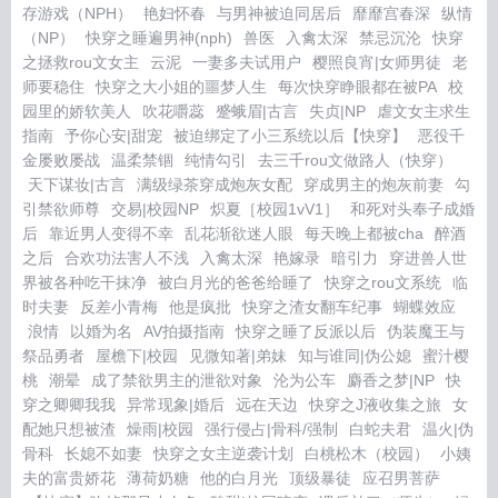
存游戏（NPH）
艳妇怀春
与男神被迫同居后
靡靡宫春深
纵情
（NP）
快穿之睡遍男神(nph)
兽医
入禽太深
禁忌沉沦
快穿
之拯救rou文女主
云泥
一妻多夫试用户
樱照良宵|女师男徒
老
师要稳住
快穿之大小姐的噩梦人生
每次快穿睁眼都在被PA
校
园里的娇软美人
吹花嚼蕊
蹙蛾眉|古言
失贞|NP
虐文女主求生
指南
予你心安|甜宠
被迫绑定了小三系统以后【快穿】
恶役千
金屡败屡战
温柔禁锢
纯情勾引
去三千rou文做路人（快穿）
天下谋妆|古言
满级绿茶穿成炮灰女配
穿成男主的炮灰前妻
勾
引禁欲师尊
交易|校园NP
炽夏［校园1vV1］
和死对头奉子成婚
后
靠近男人变得不幸
乱花渐欲迷人眼
每天晚上都被cha
醉酒
之后
合欢功法害人不浅
入禽太深
艳嫁录
暗引力
穿进兽人世
界被各种吃干抹净
被白月光的爸爸给睡了
快穿之rou文系统
临
时夫妻
反差小青梅
他是疯批
快穿之渣女翻车纪事
蝴蝶效应
浪情
以婚为名
AV拍摄指南
快穿之睡了反派以后
伪装魔王与
祭品勇者
屋檐下|校园
见微知著|弟妹
知与谁同|伪公媳
蜜汁樱
桃
潮晕
成了禁欲男主的泄欲对象
沦为公车
麝香之梦|NP
快
穿之卿卿我我
异常现象|婚后
远在天边
快穿之J液收集之旅
女
配她只想被渣
燥雨|校园
强行侵占|骨科/强制
白蛇夫君
温火|伪
骨科
长媳不如妻
快穿之女主逆袭计划
白桃松木（校园）
小姨
夫的富贵娇花
薄荷奶糖
他的白月光
顶级暴徒
应召男菩萨