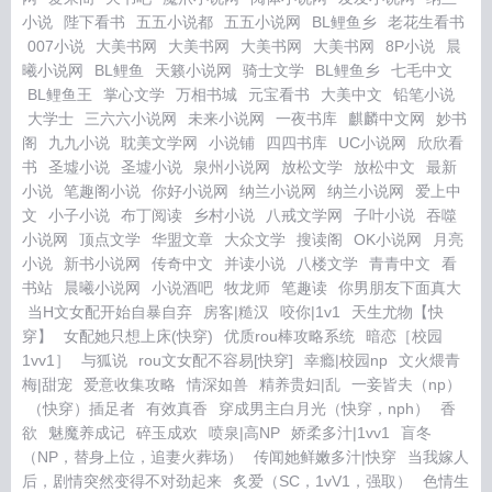
小说
陛下看书
五五小说都
五五小说网
BL鲤鱼乡
老花生看书
007小说
大美书网
大美书网
大美书网
大美书网
8P小说
晨
曦小说网
BL鲤鱼
天籁小说网
骑士文学
BL鲤鱼乡
七毛中文
BL鲤鱼王
掌心文学
万相书城
元宝看书
大美中文
铅笔小说
大学士
三六六小说网
未来小说网
一夜书库
麒麟中文网
妙书
阁
九九小说
耽美文学网
小说铺
四四书库
UC小说网
欣欣看
书
圣墟小说
圣墟小说
泉州小说网
放松文学
放松中文
最新
小说
笔趣阁小说
你好小说网
纳兰小说网
纳兰小说网
爱上中
文
小子小说
布丁阅读
乡村小说
八戒文学网
子叶小说
吞噬
小说网
顶点文学
华盟文章
大众文学
搜读阁
OK小说网
月亮
小说
新书小说网
传奇中文
并读小说
八楼文学
青青中文
看
书站
晨曦小说网
小说酒吧
牧龙师
笔趣读
你男朋友下面真大
当H文女配开始自暴自弃
房客|糙汉
咬你|1v1
天生尤物【快
穿】
女配她只想上床(快穿)
优质rou棒攻略系统
暗恋［校园
1vv1］
与狐说
rou文女配不容易[快穿]
幸瘾|校园np
文火煨青
梅|甜宠
爱意收集攻略
情深如兽
精养贵妇|乱
一妾皆夫（np）
（快穿）插足者
有效真香
穿成男主白月光（快穿，nph）
香
欲
魅魔养成记
碎玉成欢
喷泉|高NP
娇柔多汁|1vv1
盲冬
（NP，替身上位，追妻火葬场）
传闻她鲜嫩多汁|快穿
当我嫁人
后，剧情突然变得不对劲起来
炙爱（SC，1vV1，强取）
色情生