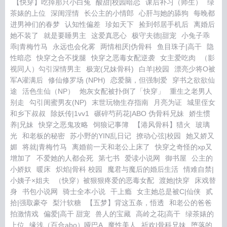
【快穿】吃掉那只小白兔
酸甜|校园暗恋
课后补习（师生）
绿
茶婊的上位
深闺淫情
长公主的小情郎
心肝与她的舔狗
每晚都
进男神们的春梦
认知性偏差
珍如天下
捡到邻居手机后
离婚后
她不装了
就是要睡男主
这爱真恶心
极守夫德|甜宠
小兔子乖
乖|青梅竹马
永远也会化雾
两情相厌|伪骨科
鱼目珠子|高干
隐
性暗恋
快穿之合不拢腿
快穿之恶毒女配逆袭
女主爱吃肉
（影
视同人）勾引深情男主
极宠(兄妹骨科)
白羊|校园
漂亮少将O被
军A灌满后
修仙修罗场 (NPH)
恋爱脑，但强制爱
穿书之欲欲仙
途
活色生仙（NP）
炮灰女配被扑倒了「快穿」
重生之老男人
别走
勾引闺蜜男友(NP)
末世玩物生存指南
月亮为证
城里侄女
和乡下叔叔
除妖传|1vv1
碾碎芍药花|ABO 伪骨科兄妹
娇生惯
养|兄妹
快穿之恶鬼攻略
饲狼记事簿
【港风骨科】猎火
玻璃
光
和老板的秘密
苏小野的YIN乱日记
撩动心弦|校园
她又娇又
媚
将就|青梅竹马
离婚前一天和老公上床了
快穿之奇怪的xp又
增加了
不爱她的人都会死
第七书
爱读小说网
御书屋
公主的
小娇奴
暖床
炽焰|骨科 校园
魔君与魔后的婚后生活
情难自禁|
小姨子×姐夫
（快穿）被狠狠疼爱的恶毒女配
渡她|快穿
床戏替
身
书包小说网
骑士全本小说
干上瘾
女主她总是被C|仙侠
贰
拾|强取豪夺
梨汁软糖
【五梦】背这五条，悟透
和老公的爸爸
拍激情戏
偏爱|高干 甜宠
兽人的宝藏
高岭之花|高干
绿茶婊的
上位
缘浅（百合abo）哑巴A
魔性美人
祈欢|骨科兄妹
堕落的