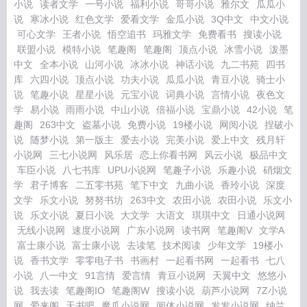
小说
读者文学
一号小说
福利小说
哥哥小说
雅尔文
瓜瓜小
说
寒冰小说
红色文学
爱看文学
金瓜小说
3Q中文
中文小说
可心文学
王者小说
悟空追书
玛雅文学
免费看书
搜读小说
联盟小说
模特小说
笔趣阁
笔趣阁
顶点小说
冰雪小说
泼墨
中文
全本小说
山河小说
冰冰小说
神话小说
九二书苑
四书
库
六四小说
顶点小说
功夫小说
瓜瓜小说
青豆小说
骑士小
说
笔趣小说
星星小说
元宝小说
词典小说
言情小说
夜色文
学
易小说
雨雨小说
中山小说
倍福小说
宝鼎小说
42小说
笔
趣阁
263中文
盗墓小说
免费小说
19楼小说
网阅小说
捏破小
说
随梦小说
第一版主
爱去小说
完美小说
爱上中文
残月轩
小说网
三七小说网
风乐居
恋上你看书网
风云小说
极品中文
车臣小说
八七书库
UPU小说网
笔趣子小说
乐趣小说
硝烟文
学
君子博客
二五零书苑
笔下中文
九曲小说
香玲小说
深度
文学
乐文小说
努努书坊
263中文
农田小说
农田小说
乐文小
说
乐文小说
夏日小说
大文学
大语文
琪琪中文
日通小说网
无线小说网
速度小说网
广东小说网
读书网
笔趣阁V
文学A
富士康小说
富士康小说
去读笔
技术阅读
少年文学
19楼小
说
香书文学
零零电子书
书画村
一起看书网
一起看书
七八
小说
八一中文
91言情
爱言情
青豆小说网
天翼中文
悠悠小
说
我去读
笔趣阁IO
笔趣阁W
搜读小说
葫芦小说网
7Z小说
网
爱来阁
天书吧
魔爪小说网
阅体小说网
发发小说网
纳兰