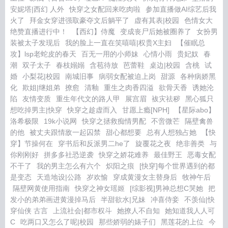
安妮塔|西幻 人外
快穿之女配回来吃肉啦
参加直播做AI综艺后我
火了
拜金女穿进强取豪夺文后躺平了
虚有其表|校园
色情女大
绝赞直播进行中！
【西幻】侍魔
变成丧尸后她被圈养了
女扮男
装被太子发现后
我的脸上一直在笑嘻嘻|权贵X主妇
【催眠总
攻】lsp老蛇皮的春天
百无一用的小师妹
心情小雨
贵妃奴
春
潮
双子太子
春枝嫋嫋
含苞待放
芭蕾鞋
桌边|校园
含桃
试
婚
小梨花|校园
南城旧事
病弱女配被迫上岗
甜源
各种病娇黑
化
欺姐|继姐弟
撩愈
清釉
重生之肉香四溢
欲骨天香
诱她沦
陷
友情变质
重生年代文的路人甲
展宫眉
袚灾祛秽
黑心狐只
想吃掉男主|快穿
快穿之趁虚而入
甘愿上瘾[NPH]
【星际abo】
洛希极限
19k小说网
快穿之拯救痴情男配
不啻微芒
隔壁禽兽
的他
被丈夫跟情敌一起囚禁
甜心都想要
总有人想独占她
【快
穿】节操何在
穿书后和反派男二he了
旋覆花之夜
绝非善类
与
你刚刚好
拼多多社恐逆袭
快穿之娇花难养
最佳野王
恶毒女配
不干了
我的男主怎么有六个
炽阳之痕
[快穿]每个世界遇到的都
是变态
天造地设|公路
岁欢愉
穿成黄漫女主替身后
牧神午后
隔壁网黄使用指南
快穿之神女瑶姬
[综影视]男神总想C哭她
把
发小的弟弟画进黄漫掉马后
半甜欲水|兄妹
冲喜侍妾
不羡仙|快
穿仙侠 古言
上流社会|都市权斗
她撩人不自知
她知道我人人可
C
吃两口又怎么了呢|校园
那些娇弱的婊子们
黑莲花的上位
今