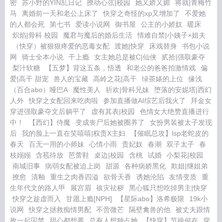
密
苏小野的YIN乱日记
撩动心弦|校园
她又娇又媚
将就|青梅竹
马
离婚前一天和老公上床了
快穿之奇怪的xp又增加了
不爱她
的人都会死
第七书
爱读小说网
御书屋
公主的小娇奴
暖床
炽焰|骨科 校园
魔君与魔后的婚后生活
情难自禁|小姨子×姐夫
（快穿）被狠狠疼爱的恶毒女配
渡她|快穿
床戏替身
书包小说
网
骑士全本小说
干上瘾
女主她总是被C|仙侠
贰拾|强取豪夺
梨汁软糖
【五梦】背这五条，悟透
和老公的爸爸拍激情戏
偏
爱|高干 甜宠
兽人的宝藏
高岭之花|高干
绿茶婊的上位
缘浅
（百合abo）哑巴A
魔性美人
祈欢|骨科兄妹
堕落的安妮塔|西幻
人外
快穿之女配回来吃肉啦
参加直播做AI综艺后我火了
拜金女
穿进强取豪夺文后躺平了
虚有其表|校园
色情女大绝赞直播进行
中！
【西幻】侍魔
变成丧尸后她被圈养了
女扮男装被太子发现
后
我的脸上一直在笑嘻嘻|权贵X主妇
【催眠总攻】lsp老蛇皮的
春天
百无一用的小师妹
心情小雨
贵妃奴
春潮
双子太子
春
枝嫋嫋
含苞待放
芭蕾鞋
桌边|校园
含桃
试婚
小梨花|校园
南城旧事
病弱女配被迫上岗
甜源
各种病娇黑化
欺姐|继姐弟
撩愈
清釉
重生之肉香四溢
欲骨天香
诱她沦陷
友情变质
重
生年代文的路人甲
展宫眉
袚灾祛秽
黑心狐只想吃掉男主|快穿
快穿之趁虚而入
甘愿上瘾[NPH]
【星际abo】洛希极限
19k小
说网
快穿之拯救痴情男配
不啻微芒
隔壁禽兽的他
被丈夫跟情
敌一起囚禁
甜心都想要
总有人想独占她
【快穿】节操何在
穿