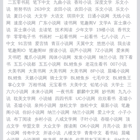
二五零书苑
笔下中文
九曲小说
香玲小说
深度文学
乐文小
说
努努书坊
263中文
农田小说
农田小说
乐文小说
乐文小
说
夏日小说
大文学
大语文
琪琪中文
日通小说网
无线小说
网
速度小说网
广东小说网
读书网
笔趣阁V
文学A
富士康小
说
富士康小说
去读笔
技术阅读
少年文学
19楼小说
香书文
学
零零电子书
书画村
一起看书网
一起看书
七八小说
八一
中文
91言情
爱言情
青豆小说网
天翼中文
悠悠小说
我去读
笔趣阁IO
笔趣阁W
搜读小说
葫芦小说网
7Z小说网
爱来阁
天书吧
魔爪小说网
阅体小说网
发发小说网
纳兰小说
陛下看
书
五五小说都
五五小说网
BL鲤鱼乡
老花生看书
007小说
大美书网
大美书网
大美书网
大美书网
8P小说
晨曦小说网
BL鲤鱼
天籁小说网
骑士文学
BL鲤鱼乡
七毛中文
BL鲤鱼王
掌心文学
万相书城
元宝看书
大美中文
铅笔小说
大学士
三
六六小说网
未来小说网
一夜书库
麒麟中文网
妙书阁
九九小
说
耽美文学网
小说铺
四四书库
UC小说网
欣欣看书
圣墟小
说
圣墟小说
泉州小说网
放松文学
放松中文
最新小说
笔趣
阁小说
你好小说网
纳兰小说网
纳兰小说网
爱上中文
小子小
说
布丁阅读
乡村小说
八戒文学网
子叶小说
吞噬小说网
顶
点文学
华盟文章
大众文学
搜读阁
OK小说网
月亮小说
新书
小说网
传奇中文
并读小说
八楼文学
青青中文
看书站
晨曦
小说网
小说酒吧
牧龙师
笔趣读
你男朋友下面真大
当H文女