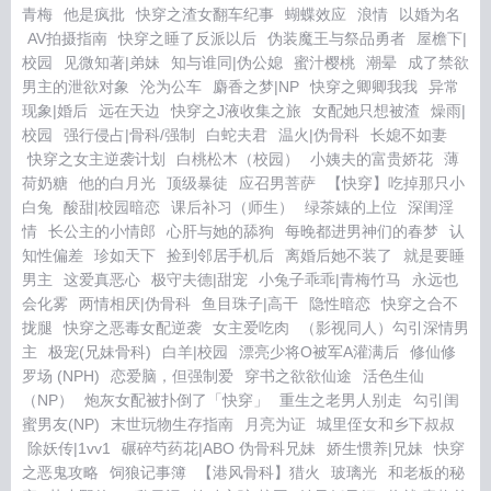
青梅
他是疯批
快穿之渣女翻车纪事
蝴蝶效应
浪情
以婚为名
AV拍摄指南
快穿之睡了反派以后
伪装魔王与祭品勇者
屋檐下|
校园
见微知著|弟妹
知与谁同|伪公媳
蜜汁樱桃
潮晕
成了禁欲
男主的泄欲对象
沦为公车
麝香之梦|NP
快穿之卿卿我我
异常
现象|婚后
远在天边
快穿之J液收集之旅
女配她只想被渣
燥雨|
校园
强行侵占|骨科/强制
白蛇夫君
温火|伪骨科
长媳不如妻
快穿之女主逆袭计划
白桃松木（校园）
小姨夫的富贵娇花
薄
荷奶糖
他的白月光
顶级暴徒
应召男菩萨
【快穿】吃掉那只小
白兔
酸甜|校园暗恋
课后补习（师生）
绿茶婊的上位
深闺淫
情
长公主的小情郎
心肝与她的舔狗
每晚都进男神们的春梦
认
知性偏差
珍如天下
捡到邻居手机后
离婚后她不装了
就是要睡
男主
这爱真恶心
极守夫德|甜宠
小兔子乖乖|青梅竹马
永远也
会化雾
两情相厌|伪骨科
鱼目珠子|高干
隐性暗恋
快穿之合不
拢腿
快穿之恶毒女配逆袭
女主爱吃肉
（影视同人）勾引深情男
主
极宠(兄妹骨科)
白羊|校园
漂亮少将O被军A灌满后
修仙修
罗场 (NPH)
恋爱脑，但强制爱
穿书之欲欲仙途
活色生仙
（NP）
炮灰女配被扑倒了「快穿」
重生之老男人别走
勾引闺
蜜男友(NP)
末世玩物生存指南
月亮为证
城里侄女和乡下叔叔
除妖传|1vv1
碾碎芍药花|ABO 伪骨科兄妹
娇生惯养|兄妹
快穿
之恶鬼攻略
饲狼记事簿
【港风骨科】猎火
玻璃光
和老板的秘