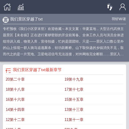
我们景区穿越了txt
羽轩W
/著
专栏预收《我们小区穿末世》欢迎收藏～本文文案：华夏某地，大型古代武侠主
题景区【未名镇】正在进行紧锣密鼓的开业前筹备。全体工作人员与演员全体进
组培训入戏，物资入库，宣传拍摄，忙的是团团转。只是——景区入口数公里外
的山上惊现一群人骑马追逃厮杀，轻功跃断桥。山下取快递的乡镇消失不见，取
而代之的是一片荒地。卫星电话信号无法连接，对外网络完全断联……景区入口
更是突兀出现白雾笼罩！不久后，全镇大会召开。“同志们，我们景区穿越了。”从
此——江湖中多了一处未名圣地。相传，此地乃武道圣人遗留，仙人遗族隐居之
我们景区穿越了txt
最新章节
地。灯烛无火而燃，可使夜明如昼。傀儡能歌善舞，口舌如同真人人人千里传
20第二十章
19第十九章
音，耳听八方动向。......集思广益琢磨如何在古代艰难求生的未名镇全体镇民：
啊？？？我们都是世外高人？！大概这个梗，文案之后再修。群穿＋系统，迪
18第十八章
17第十七章
化！2025.2.17存梗初版文案，2026.1.9二版文案。专栏预收《我们小区穿末世》
欢迎收藏！文案：早上，和谐家园小区的广播还在呼叫着“请60周岁以上老人下楼
16第十六章
15第十五章
排队，社区免费体检。”下午，大喇叭里播放的内容就变成了“全体居民请注意，请
14第十四章
13第十三章
各户居民派出一名代表楼下开会，集体穿越，切勿出门。”洛翎一觉醒来，小区外
的机动车道消失不见，取而代之的是参天古木，无边森林，人人觉醒天赋职业。
12第十二章
11第十一章
天天出门野钓的李大爷觉醒天赋职业【钓鱼佬】，退役转业老大哥成了【战