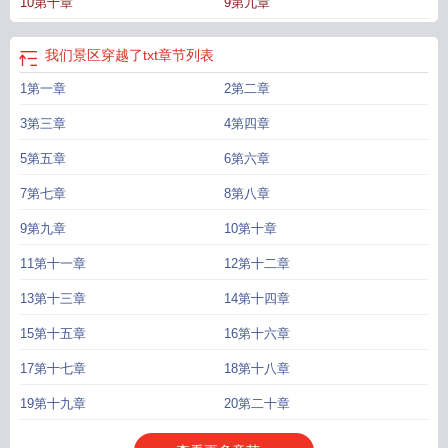
10第十章
9第九章
士】，爱好露营登山户外的李小姐成了【探险者】，楼下碎嘴王大妈成为【八卦
群众】，收破烂的老爷子【拾荒者】，更有【木匠】、【厨师】、【种植者】......
听闻邻居们或是偏向战斗、或是生活化的职业，洛翎看着自己的【老好人】天赋
我们景区穿越了txt
章节列表
发呆。【老好人：你总是无法拒绝他人的请求，任何人向你发出委托邀约，即自
1第一章
2第二章
动生成任务】【任务名称】：维护小区秩序【委托方】：社区陈主任【任务奖
励】：陈主任独家开花大馒头*5、野菜鉴定【任务名称】：带娃辅导作业【委托
3第三章
4第四章
方】：箭师宁丽华【任务奖励】：宁丽华独家打孩子秘技，箭术基础 ......【任务
名称】：团队狩猎s级怪兽裂苍虎【委托方】：狼牙小队【任务奖励】：全属性＋
5第五章
6第六章
5，s级秘技*1对于洛翎来说，穿越之初，无外乎干完这个干那个，忙完你的忙他
7第七章
8第八章
的，她只是想要生存下去。但不知不觉，什么时候......嗯？我成了末世传奇？
我们
景区穿越了免费阅读
我们景区穿越了羽轩txt
我们景区穿越了的英文
我们景区穿
9第九章
10第十章
越了笔趣阁
我们景区穿越了TXT百度
我们景区穿越了作者羽轩W
我们景区穿越
11第十一章
12第十二章
了61
景点穿越是什么意思
我们景区穿越了羽轩
我们景区穿越了羽轩W百度
我
们景区穿越了txt百度
我们景区穿越了txt
我们景区穿越了by羽轩W
我们景区穿越
13第十三章
14第十四章
了TXT
我们景区穿越了by羽轩w
我们景区穿越了全文阅读
我们景区穿越了免费
15第十五章
16第十六章
阅读最新章节
我们景区穿越了txt智能体
我们景区穿越了英语
我们景区穿越了
21
我们景区穿越了62
我们景区穿越了羽轩免费阅读
我们景区穿越了资源
17第十七章
18第十八章
19第十九章
20第二十章