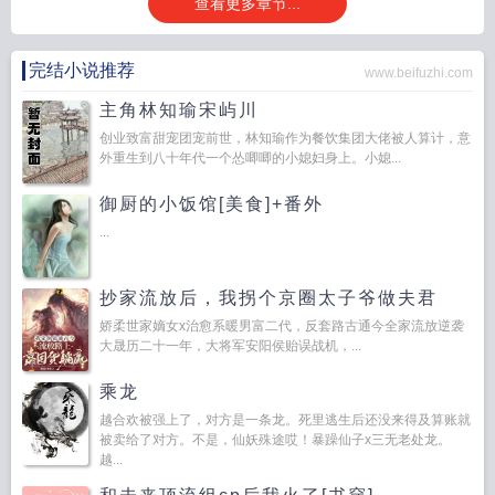
查看更多章节...
完结小说推荐
www.beifuzhi.com
主角林知瑜宋屿川
创业致富甜宠团宠前世，林知瑜作为餐饮集团大佬被人算计，意
外重生到八十年代一个怂唧唧的小媳妇身上。小媳...
御厨的小饭馆[美食]+番外
...
抄家流放后，我拐个京圈太子爷做夫君
娇柔世家嫡女x治愈系暖男富二代，反套路古通今全家流放逆袭
大晟历二十一年，大将军安阳侯贻误战机，...
乘龙
越合欢被强上了，对方是一条龙。死里逃生后还没来得及算账就
被卖给了对方。不是，仙妖殊途哎！暴躁仙子x三无老处龙。
越...