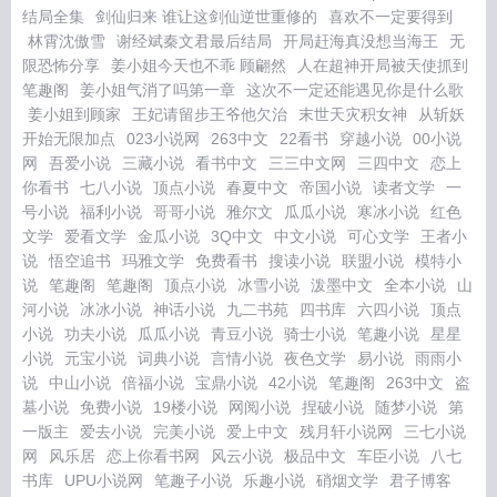
结局全集
剑仙归来 谁让这剑仙逆世重修的
喜欢不一定要得到
林霄沈傲雪
谢经斌秦文君最后结局
开局赶海真没想当海王
无
限恐怖分享
姜小姐今天也不乖 顾翩然
人在超神开局被天使抓到
笔趣阁
姜小姐气消了吗第一章
这次不一定还能遇见你是什么歌
姜小姐到顾家
王妃请留步王爷他欠治
末世天灾积女神
从斩妖
开始无限加点
023小说网
263中文
22看书
穿越小说
00小说
网
吾爱小说
三藏小说
看书中文
三三中文网
三四中文
恋上
你看书
七八小说
顶点小说
春夏中文
帝国小说
读者文学
一
号小说
福利小说
哥哥小说
雅尔文
瓜瓜小说
寒冰小说
红色
文学
爱看文学
金瓜小说
3Q中文
中文小说
可心文学
王者小
说
悟空追书
玛雅文学
免费看书
搜读小说
联盟小说
模特小
说
笔趣阁
笔趣阁
顶点小说
冰雪小说
泼墨中文
全本小说
山
河小说
冰冰小说
神话小说
九二书苑
四书库
六四小说
顶点
小说
功夫小说
瓜瓜小说
青豆小说
骑士小说
笔趣小说
星星
小说
元宝小说
词典小说
言情小说
夜色文学
易小说
雨雨小
说
中山小说
倍福小说
宝鼎小说
42小说
笔趣阁
263中文
盗
墓小说
免费小说
19楼小说
网阅小说
捏破小说
随梦小说
第
一版主
爱去小说
完美小说
爱上中文
残月轩小说网
三七小说
网
风乐居
恋上你看书网
风云小说
极品中文
车臣小说
八七
书库
UPU小说网
笔趣子小说
乐趣小说
硝烟文学
君子博客