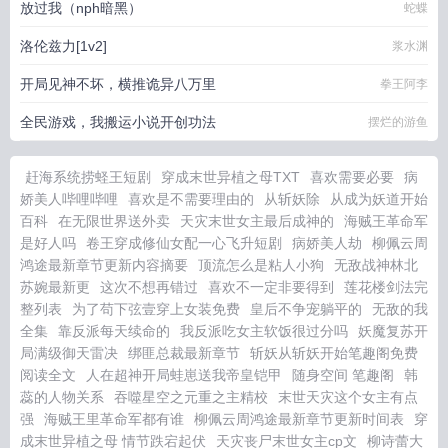
放过我（nph暗黑）
蛇蝶
洛伦兹力[1v2]
浆水渊
开局见神不坏，横推诡异八万里
拳王阿李
全民游戏，我搬运小说开创功法
摆烂的游鱼
赶海系统捞蛏王短剧
穿成末世异植之母TXT
喜欢需要必要
病
娇美人哔哩哔哩
喜欢是不需要理由的
从斩妖除
从成为妖道开始
百科
在无限世界送外卖
天灾末世女主最后成神的
海贼王革命军
是好人吗
卷王穿成修仙女配一心飞升短剧
病娇美人劫
柳佩云周
鸿途最新章节更新内容摘要
顶流怎么是粘人小狗
无敌战神林北
苏婉最新更
这次不想再错过
喜欢不一定非要得到
莲花楼剑法完
整列表
为了苟下弦壹穿上女装免费
皇后不争宠躺平的
无敌的我
全集
靠反派每天续命的
我反派吃女主软饭很过分吗
妖魔复苏开
局满级御天雷决
绑匪总裁最新章节
斩妖从斩妖开始笔趣阁免费
阅读全文
人在超神开局蛙崽送我帝皇铠甲
随身空间 笔趣阁
韩
蕊的人物关系
吞噬星空之元重之主精校
末世天灾这个女主有点
强
海贼王里革命军都有谁
柳佩云周鸿途最新章节更新时间表
穿
成末世异植之母 情节跌宕起伏
天灾丧尸末世女主cp文
柳诗蕾大