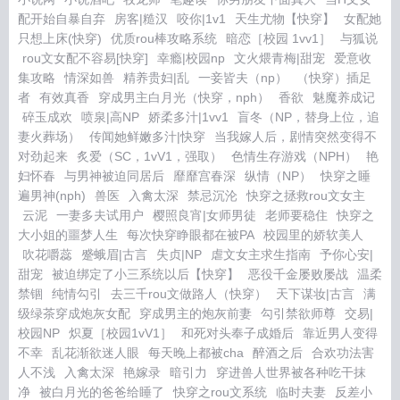
配开始自暴自弃
房客|糙汉
咬你|1v1
天生尤物【快穿】
女配她
只想上床(快穿)
优质rou棒攻略系统
暗恋［校园 1vv1］
与狐说
rou文女配不容易[快穿]
幸瘾|校园np
文火煨青梅|甜宠
爱意收
集攻略
情深如兽
精养贵妇|乱
一妾皆夫（np）
（快穿）插足
者
有效真香
穿成男主白月光（快穿，nph）
香欲
魅魔养成记
碎玉成欢
喷泉|高NP
娇柔多汁|1vv1
盲冬（NP，替身上位，追
妻火葬场）
传闻她鲜嫩多汁|快穿
当我嫁人后，剧情突然变得不
对劲起来
炙爱（SC，1vV1，强取）
色情生存游戏（NPH）
艳
妇怀春
与男神被迫同居后
靡靡宫春深
纵情（NP）
快穿之睡
遍男神(nph)
兽医
入禽太深
禁忌沉沦
快穿之拯救rou文女主
云泥
一妻多夫试用户
樱照良宵|女师男徒
老师要稳住
快穿之
大小姐的噩梦人生
每次快穿睁眼都在被PA
校园里的娇软美人
吹花嚼蕊
蹙蛾眉|古言
失贞|NP
虐文女主求生指南
予你心安|
甜宠
被迫绑定了小三系统以后【快穿】
恶役千金屡败屡战
温柔
禁锢
纯情勾引
去三千rou文做路人（快穿）
天下谋妆|古言
满
级绿茶穿成炮灰女配
穿成男主的炮灰前妻
勾引禁欲师尊
交易|
校园NP
炽夏［校园1vV1］
和死对头奉子成婚后
靠近男人变得
不幸
乱花渐欲迷人眼
每天晚上都被cha
醉酒之后
合欢功法害
人不浅
入禽太深
艳嫁录
暗引力
穿进兽人世界被各种吃干抹
净
被白月光的爸爸给睡了
快穿之rou文系统
临时夫妻
反差小