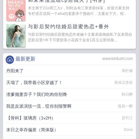
和未来顶流组cp后我火了[书穿]
本文将于21o周三入v，到时会有三章更新掉落，欢迎大家支持
专栏谣言说我一个aha怕老婆求个预收吖，文案在下方。程...
与影后契约结婚后甜蜜热恋+番外
与影后契约结婚后甜蜜热恋作者婳十文案表面御姐私下反差萌自
恋影后受×年下可爱甜美小花真千金攻1苏玉尘那张脸...
最新更新
www.beifuzhi.com
丹阳来了
周柠檬
天塌了，我带着小区穿越了！
美味汉堡皇
渣爹抛妻弃子？我们吃肉你别馋
秋日醉
我是反派演技一流，哎你别报警啊
孤风一醉
【骨科】玻璃房（1v2H）
瑟竹江
末日之幸存偏差（简体版）
Doris