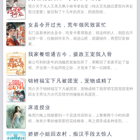
简介关于夫人又美又飒小侯爷拿命宠（纯古言先婚后爱双向奔赴
双洁宠妻）被压制了十几年的庶女，阴差阳错...
女县令开过光，荒年领民致富忙
石门县新来的女县令，吃拿卡要厚脸皮，就这样的人，朝廷也不
说管一管，任她胡作非为，就连山匪，苗疆细作，商贾巨富都
看...
我家餐馆通古今，摄政王宠我入骨
被公司剥削多年的池楹把老板给辞了，果断回了老家开起了饭
馆。开业第一天临闭馆之际，才迎来了第一位顾客。...
锦鲤福宝下凡被团宠，宠物成精了
简介关于锦鲤福宝下凡被团宠，宠物成精了胎穿萌宝团宠甜宠种
田女主带法力古代言情空间修炼长风渡苏...
床道授业
每周六晚上我都要到一个花道培训班去，上整整两个小时的课
程，煞有介事的修剪那些花枝柳条，将之摆弄成各种造型。...
娇娇小姐回农村，痴汉手段太惊人