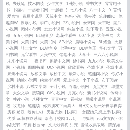
说
去读笔
技术阅读
少年文学
19楼小说
香书文学
零零电子
书
书画村
一起看书网
一起看书
七八小说
八一中文
91言情
爱言情
青豆小说网
天翼中文
悠悠小说
我去读
笔趣阁IO
笔
趣阁W
搜读小说
葫芦小说网
7Z小说网
爱来阁
天书吧
魔爪
小说网
阅体小说网
发发小说网
纳兰小说
陛下看书
五五小说
都
五五小说网
BL鲤鱼乡
老花生看书
007小说
大美书网
大
美书网
大美书网
大美书网
8P小说
晨曦小说网
BL鲤鱼
天籁
小说网
骑士文学
BL鲤鱼乡
七毛中文
BL鲤鱼王
掌心文学
万
相书城
元宝看书
大美中文
铅笔小说
大学士
三六六小说网
未来小说网
一夜书库
麒麟中文网
妙书阁
九九小说
耽美文学
网
小说铺
四四书库
UC小说网
欣欣看书
圣墟小说
圣墟小说
泉州小说网
放松文学
放松中文
最新小说
笔趣阁小说
你好小
说网
纳兰小说网
纳兰小说网
爱上中文
小子小说
布丁阅读
乡村小说
八戒文学网
子叶小说
吞噬小说网
顶点文学
华盟文
章
大众文学
搜读阁
OK小说网
月亮小说
新书小说网
传奇中
文
并读小说
八楼文学
青青中文
看书站
晨曦小说网
小说酒
吧
牧龙师
笔趣读
你男朋友下面真大
当H文女配开始自暴自弃
房客|糙汉
咬你|1v1
天生尤物【快穿】
女配她只想上床(快穿)
优质rou棒攻略系统
暗恋［校园 1vv1］
与狐说
rou文女配不容
易[快穿]
幸瘾|校园np
文火煨青梅|甜宠
爱意收集攻略
情深如