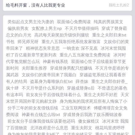
给毛料开窗，没有人比我更专业
我吃土扎粉2
类似起点文男主沦为妻的
双面倾心免费阅读
纯真的男孩英文
偏执前男友
女配撩上男主np
不灭月华值得抽吗
穿成了替身霸
总文的白月光
高武每天刷奖励升级快到腿软
重生之夫郎归来txt
书包
师兄师兄呀
重生八五我靠拒绝系统发家致富
文娱你们的黄
帝回来了
精神状态失常意思
一晌贪欢 深不见底
冰河末世我囤
积了百亿最新章节更新列表
重生八五当家做主免费阅读
冰河时
代零氪觉醒怎么玩
神豪有钱系统
双面倾心世子后续最新章节更
新时间
夫郎重生推荐
穿成替身男配只想赚钱
不灭月华是谁的专
属武器
文娱你们的黄帝回来了我最白
穿越盗笔系统让我看看所
有人的结局
盗墓身为毒唯纵白虹txt
薛杏妹
重生之夫郎你好香_
疯十肆
不灭月华是什么系列的
穿越成替身o后
不曾遗忘的暮色
有这本吗
前女友分手后借钱意味着什么
重生之夫郎不好惹
天灾
末世开局国外零元购郝文静
身为炮灰的我求死后所有人悔疯了小
分手三年的前女友借钱后续
工业互联网技术
傅暖傅瑾言全文免
费阅读
神豪有点钱怎么啦txt
穿成替身后我跑了娱乐圈锦波春
前女友分手后像我借钱应该要他还吗
傻女嫁糙汉
冰河末世 我囤
了百億物資
北洋政府是什么意思
重生夫郎文
桃花坞里虎呼呼
身为炮灰的我竟和男主HE了
北洋造光绪元宝
重生八五退婚捡宝