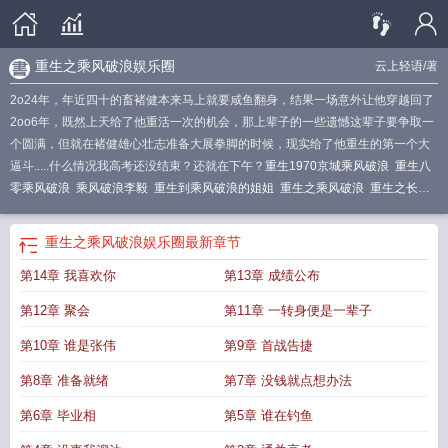
重生之乘风破浪娱乐圈
云上轻语
/著
2o24年，年近四十的畜褚健本来马上就要咸鱼翻身，结果一场意外让他穿越回了
2oo6年，既然上天给了他重活一次的机会，那上辈子的一些遗憾这辈子要争取一
个圆满，但就在褚健雄心壮志准备大展拳脚的时候，现实给了他重生的第一个大
逼斗.....什么情况我高考还没结束？还就在下午？
重生1970京城乘风破浪
重生八
零乘风破浪
乘风破浪李毅
重生到乘风破浪的姐姐
重生之乘风破浪
重生之长风
破浪r
重生征服乘风破浪姐姐
乘风破浪重生到1980
重生之乘风破浪的姐姐们
重
生之乘风破浪娱乐圈
重生之乘风破浪.txt
重生参加乘风破浪的姐姐
重生乘风破
重生之乘风破浪娱乐圈
最新章节
浪短剧免费观看
重生80之乘风破浪嫂嫂
重生92乘风破浪的年代
重生之乘风破
第14章 我喜欢你
第13章 成绩公布
浪笔趣阁
重生之我在八十年代乘风破浪
重生八零之乘风破浪
涅槃重生是什么意
思
穿越重生短剧推荐乘风破浪
重生之推到乘风破浪的姐姐
重生80之乘风破浪的
第12章 聚会
第11章 一转身便是一辈子
嫂嫂
重生九零乘风破浪的姐姐
我在娱乐圈乘风破浪
重生之乘风破浪的姐姐
重
生乘风破浪的姐姐们导师
重生乘风破浪短剧全集播放
乘风破浪重生李毅
重生乘
第10章 谁是张伟
第9章 首战告捷
风破浪的
重生乘风破浪短剧完整版免费观看
第8章 准备就绪
第7章 没钱就点想办法
第6章 毕业相
第5章 谁在钓鱼