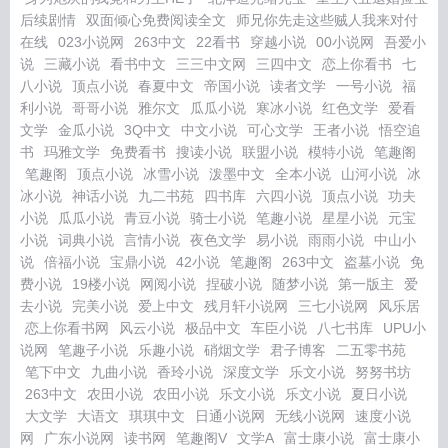
后续剧情
双面倾心免费阅读全文
师兄你先走这些贼人我来对付
在线
023小说网
263中文
22看书
穿越小说
00小说网
吾爱小
说
三藏小说
看书中文
三三中文网
三四中文
恋上你看书
七
八小说
顶点小说
春夏中文
帝国小说
读者文学
一号小说
福
利小说
哥哥小说
雅尔文
瓜瓜小说
寒冰小说
红色文学
爱看
文学
金瓜小说
3Q中文
中文小说
可心文学
王者小说
悟空追
书
玛雅文学
免费看书
搜读小说
联盟小说
模特小说
笔趣阁
笔趣阁
顶点小说
冰雪小说
泼墨中文
全本小说
山河小说
冰
冰小说
神话小说
九二书苑
四书库
六四小说
顶点小说
功夫
小说
瓜瓜小说
青豆小说
骑士小说
笔趣小说
星星小说
元宝
小说
词典小说
言情小说
夜色文学
易小说
雨雨小说
中山小
说
倍福小说
宝鼎小说
42小说
笔趣阁
263中文
盗墓小说
免
费小说
19楼小说
网阅小说
捏破小说
随梦小说
第一版主
爱
去小说
完美小说
爱上中文
残月轩小说网
三七小说网
风乐居
恋上你看书网
风云小说
极品中文
车臣小说
八七书库
UPU小
说网
笔趣子小说
乐趣小说
硝烟文学
君子博客
二五零书苑
笔下中文
九曲小说
香玲小说
深度文学
乐文小说
努努书坊
263中文
农田小说
农田小说
乐文小说
乐文小说
夏日小说
大文学
大语文
琪琪中文
日通小说网
无线小说网
速度小说
网
广东小说网
读书网
笔趣阁V
文学A
富士康小说
富士康小