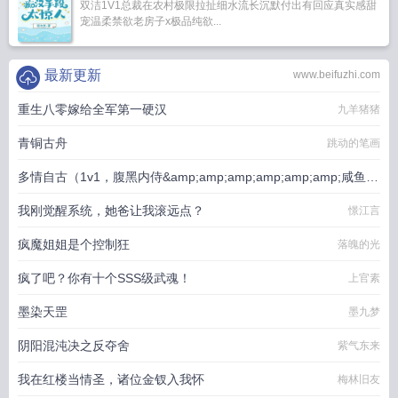
双洁1V1总裁在农村极限拉扯细水流长沉默付出有回应真实感甜
宠温柔禁欲老房子x极品纯欲...
最新更新
www.beifuzhi.com
重生八零嫁给全军第一硬汉
九羊猪猪
青铜古舟
跳动的笔画
多情自古（1v1，腹黑内侍&amp;amp;amp;amp;amp;amp;咸鱼皇
后）
我刚觉醒系统，她爸让我滚远点？
放开那个豆沙包
憬江言
疯魔姐姐是个控制狂
落魄的光
疯了吧？你有十个SSS级武魂！
上官素
墨染天罡
墨九梦
阴阳混沌决之反夺舍
紫气东来
我在红楼当情圣，诸位金钗入我怀
梅林旧友