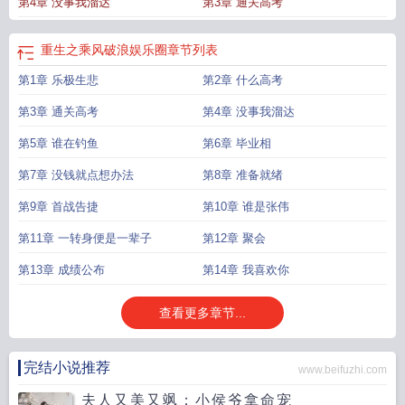
第4章 没事我溜达
第3章 通关高考
重生之乘风破浪娱乐圈
章节列表
第1章 乐极生悲
第2章 什么高考
第3章 通关高考
第4章 没事我溜达
第5章 谁在钓鱼
第6章 毕业相
第7章 没钱就点想办法
第8章 准备就绪
第9章 首战告捷
第10章 谁是张伟
第11章 一转身便是一辈子
第12章 聚会
第13章 成绩公布
第14章 我喜欢你
查看更多章节...
完结小说推荐
www.beifuzhi.com
夫人又美又飒：小侯爷拿命宠