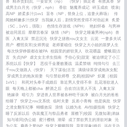
兽
精养贵妇|乱
一妾皆夫（np）
（快穿）插足者
有效真香
穿
成男主白月光（快穿，nph）
香欲
魅魔养成记
碎玉成欢
喷泉|
高NP
娇柔多汁|1vv1
盲冬（NP，替身上位，追妻火葬场）
传
闻她鲜嫩多汁|快穿
当我嫁人后，剧情突然变得不对劲起来
炙爱
（SC，1vV1，强取）
色情生存游戏（NPH）
艳妇怀春
与男神
被迫同居后
靡靡宫春深
纵情（NP）
快穿之睡遍男神(nph)
兽
医
入禽太深
禁忌沉沦
快穿之拯救rou文女主
云泥
一妻多夫试
用户
樱照良宵|女师男徒
老师要稳住
快穿之大小姐的噩梦人生
每次快穿睁眼都在被PA
校园里的娇软美人
吹花嚼蕊
蹙蛾眉|古
言
失贞|NP
虐文女主求生指南
予你心安|甜宠
被迫绑定了小三
系统以后【快穿】
恶役千金屡败屡战
温柔禁锢
纯情勾引
去三
千rou文做路人（快穿）
天下谋妆|古言
满级绿茶穿成炮灰女配
穿成男主的炮灰前妻
勾引禁欲师尊
交易|校园NP
炽夏［校园
1vV1］
和死对头奉子成婚后
靠近男人变得不幸
乱花渐欲迷人
眼
每天晚上都被cha
醉酒之后
合欢功法害人不浅
入禽太深
艳嫁录
暗引力
穿进兽人世界被各种吃干抹净
被白月光的爸爸
给睡了
快穿之rou文系统
临时夫妻
反差小青梅
他是疯批
快穿
之渣女翻车纪事
蝴蝶效应
浪情
以婚为名
AV拍摄指南
快穿之
睡了反派以后
伪装魔王与祭品勇者
屋檐下|校园
见微知著|弟妹
知与谁同|伪公媳
蜜汁樱桃
潮晕
成了禁欲男主的泄欲对象
沦
为公车
麝香之梦|NP
快穿之卿卿我我
异常现象|婚后
远在天边