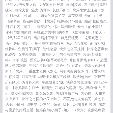
快穿之J液收集之旅
女配她只想被渣
燥雨|校园
强行侵占|骨科/
强制
白蛇夫君
温火|伪骨科
长媳不如妻
快穿之女主逆袭计划
白桃松木（校园）
小姨夫的富贵娇花
薄荷奶糖
他的白月光
顶级暴徒
应召男菩萨
【快穿】吃掉那只小白兔
酸甜|校园暗恋
课后补习（师生）
绿茶婊的上位
深闺淫情
长公主的小情郎
心肝与她的舔狗
每晚都进男神们的春梦
认知性偏差
珍如天下
捡到邻居手机后
离婚后她不装了
就是要睡男主
这爱真恶心
极守夫德|甜宠
小兔子乖乖|青梅竹马
永远也会化雾
两情相厌|
伪骨科
鱼目珠子|高干
隐性暗恋
快穿之合不拢腿
快穿之恶毒女
配逆袭
女主爱吃肉
（影视同人）勾引深情男主
极宠(兄妹骨
科)
白羊|校园
漂亮少将O被军A灌满后
修仙修罗场 (NPH)
恋爱
脑，但强制爱
穿书之欲欲仙途
活色生仙（NP）
炮灰女配被扑
倒了「快穿」
重生之老男人别走
勾引闺蜜男友(NP)
末世玩物
生存指南
月亮为证
城里侄女和乡下叔叔
除妖传|1vv1
碾碎芍
药花|ABO 伪骨科兄妹
娇生惯养|兄妹
快穿之恶鬼攻略
饲狼记事
簿
【港风骨科】猎火
玻璃光
和老板的秘密
苏小野的YIN乱日
记
撩动心弦|校园
她又娇又媚
将就|青梅竹马
离婚前一天和老
公上床了
快穿之奇怪的xp又增加了
不爱她的人都会死
第七书
爱读小说网
御书屋
公主的小娇奴
暖床
炽焰|骨科 校园
魔君
与魔后的婚后生活
情难自禁|小姨子×姐夫
（快穿）被狠狠疼爱