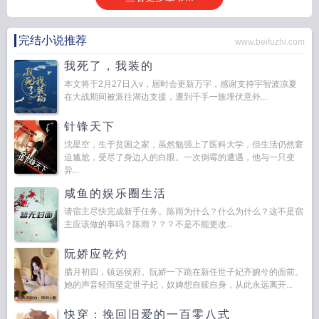
完结小说推荐
www.beifuzhi.com
我死了，我装的
本文将于2月27日入v，届时会更新万字，感谢支持宇智波凉夏
在大战期间被派往湖边支援，遭到千手一族埋伏意外...
针锋天下
沈星空，生于贫困之家，虽然勉强上了医科大学，但生活仍然窘
迫尴尬，受尽了身边人的白眼。一次倒霉的遭遇，他与一只变
异...
咸鱼的娱乐圈生活
请宿主尽快完成新手任务。陈雨为什么？什么为什么？这不是宿
主应该做的事吗？陈雨？？？不是不能更改...
阮娇应乾灼
腊月初四，镇远侯府。阮娇一下跪在新任世子妃齐婉兮的面前。
她的声音轻而坚定世子妃，奴婢想自赎自身，从此永远离开...
快穿：挽回旧爱的一百零八式