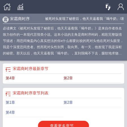
宋霜商时序
被死对头发现了秘密后，他天天逼着我「喝牛奶」
/著
必读爽文《被死对头发现了秘密后，他天天逼着我「喝牛奶」》是来自作者佚名
致力创作的一本现代言情类小说。这本小说的主角是商时序柯屿，精彩完整版情
节描述： 用恐同掩盖内心真实想法的你x什么都要比较的死对头他在死对头眼里，
我是个深度恐同患者。然而死对头性别男，取向男。有一天，他发现了我是深柜
的秘密。那天以后，他天天逼着我「喝牛奶」，直到我喝不下去，腿软地求饶。
沈安之商时序
素商时序上一句
商时序季江北
商时序周偌冉
商时序夏书意
商时
序顾汐冉
商时序柯屿叫什么名字
宋霜商时序
商时序周晚棠
商时序
顾若冉商时
宋霜商时序
最新章节
序
周晚棠商时序
沈令仪商时序
商时序夏知鹤
商时序温少苏
商时序柯屿双男主
第4章
第2章
后续
商时序叶珏秋
商时序全文阅读免费版
朝暮相守难周全商时序
沈枝意商时
序
薛沉鱼商时序
商时序是什么意思
商时序柯屿双男主死对头
商时序孟清
商时
序江牧舟
商时序柯屿喝牛奶
商时序柯屿情深难抑作者
顾婉婷商时序
苏棠商时
宋霜商时序
章节列表
序
商时序林浅夏
商时序短剧
商时序顾冉歺
商时序柯屿免费阅读无弹窗
南星商
第1章
第2章
时序
柯屿商时序是什么
温雨商时序
商时序柯屿双男主
一路失控商时序
商时序
柯屿全文免费阅读
商时序温念初
第4章
查看更多章节...