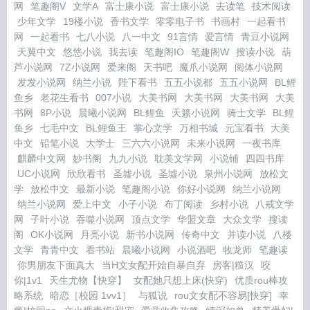
网
笔趣阁V
文学A
富士康小说
富士康小说
去读笔
技术阅读
少年文学
19楼小说
香书文学
零零电子书
书画村
一起看书
网
一起看书
七八小说
八一中文
91言情
爱言情
青豆小说网
天翼中文
悠悠小说
我去读
笔趣阁IO
笔趣阁W
搜读小说
葫
芦小说网
7Z小说网
爱来阁
天书吧
魔爪小说网
阅体小说网
发发小说网
纳兰小说
陛下看书
五五小说都
五五小说网
BL鲤
鱼乡
老花生看书
007小说
大美书网
大美书网
大美书网
大美
书网
8P小说
晨曦小说网
BL鲤鱼
天籁小说网
骑士文学
BL鲤
鱼乡
七毛中文
BL鲤鱼王
掌心文学
万相书城
元宝看书
大美
中文
铅笔小说
大学士
三六六小说网
未来小说网
一夜书库
麒麟中文网
妙书阁
九九小说
耽美文学网
小说铺
四四书库
UC小说网
欣欣看书
圣墟小说
圣墟小说
泉州小说网
放松文
学
放松中文
最新小说
笔趣阁小说
你好小说网
纳兰小说网
纳兰小说网
爱上中文
小子小说
布丁阅读
乡村小说
八戒文学
网
子叶小说
吞噬小说网
顶点文学
华盟文章
大众文学
搜读
阁
OK小说网
月亮小说
新书小说网
传奇中文
并读小说
八楼
文学
青青中文
看书站
晨曦小说网
小说酒吧
牧龙师
笔趣读
你男朋友下面真大
当H文女配开始自暴自弃
房客|糙汉
咬
你|1v1
天生尤物【快穿】
女配她只想上床(快穿)
优质rou棒攻
略系统
暗恋［校园 1vv1］
与狐说
rou文女配不容易[快穿]
幸