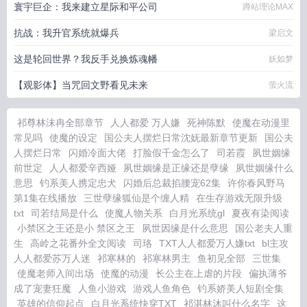
寰宇巨企：我来建立星际和平公司
蹲站理论MAX
抗战：我升官系统就爆兵
梁启文
这是轮回世界？我反手兑换炼魂幡
妖如梦
【观影体】当咒回文野看见未来
萤火流
祁尊林沫冉全部章节
人人都爱 万人嫌
死神陈默
使魔在动漫里
常见吗
使魔的设定
国公夫人摆烂日常沈妩最新章节更新
国公夫
人摆烂日常
闪婚冷面大佬
打脸假千金怎么了
司若霞
夙世姻缘
前世定
人人都爱辛西娅
夙世姻缘是正缘还是孽缘
夙世姻缘什么
意思
钓系美人携定忠犬
闪婚后总裁掐腰宠62集
许你春风野马
第1集在线播放
三世孽缘狐仙是个缠人精
在生存游戏无限升级
txt
司若结局是什么
使魔人物关系
白月光系统gl
夏夜有染阅读
小禁区之王还是小 禁区之王
夙世因缘是什么意思
国公老夫人重
生
高岭之花番外全文阅读
司珞
TXT人人都爱万人嫌txt
bl主攻
人人都爱苏万人迷
祁寒林的
祁寒林男主
鱼初见全部
三世集
使魔老师入间出场
使魔的动漫
长公主在上虐的片段
偏执薄爷
成了宠妻狂魔
人鱼小游戏
游戏人鱼角色
钓系娇美人短剧全集
英雄的信仰起点
白月光系统快穿TXT
祁湛林沐叫什么名字
这