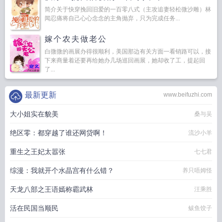
简介关于快穿挽回旧爱的一百零八式（主攻追妻轻松微沙雕）林
闻忍痛将自己心心念念的主角抛弃，只为完成任务...
嫁个农夫做老公
白微微的画展办得很顺利，美国那边有关方面一看销路可以，接
下来商量着还要再给她办几场巡回画展，她却收了工，提起回
了...
最新更新
www.beifuzhi.com
大小姐实在貌美
桑与吴
绝区零：都穿越了谁还网贷啊！
流沙小羊
重生之王妃太嚣张
七七君
综漫：我就开个水晶宫有什么错？
养只唔姆怪
天龙八部之王语嫣称霸武林
汪乘胜
活在民国当顺民
鲅鱼饺子