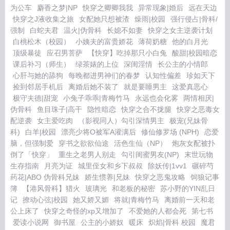
为公车
麝香之梦|NP
快穿之卿卿我我
异常现象|婚后
远在天边
快穿之J液收集之旅
女配她只想被渣
燥雨|校园
强行侵占|骨科/
强制
白蛇夫君
温火|伪骨科
长媳不如妻
快穿之女主逆袭计划
白桃松木（校园）
小姨夫的富贵娇花
薄荷奶糖
他的白月光
顶级暴徒
应召男菩萨
【快穿】吃掉那只小白兔
酸甜|校园暗恋
课后补习（师生）
绿茶婊的上位
深闺淫情
长公主的小情郎
心肝与她的舔狗
每晚都进男神们的春梦
认知性偏差
珍如天下
捡到邻居手机后
离婚后她不装了
就是要睡男主
这爱真恶心
极守夫德|甜宠
小兔子乖乖|青梅竹马
永远也会化雾
两情相厌|
伪骨科
鱼目珠子|高干
隐性暗恋
快穿之合不拢腿
快穿之恶毒女
配逆袭
女主爱吃肉
（影视同人）勾引深情男主
极宠(兄妹骨
科)
白羊|校园
漂亮少将O被军A灌满后
修仙修罗场 (NPH)
恋爱
脑，但强制爱
穿书之欲欲仙途
活色生仙（NP）
炮灰女配被扑
倒了「快穿」
重生之老男人别走
勾引闺蜜男友(NP)
末世玩物
生存指南
月亮为证
城里侄女和乡下叔叔
除妖传|1vv1
碾碎芍
药花|ABO 伪骨科兄妹
娇生惯养|兄妹
快穿之恶鬼攻略
饲狼记事
簿
【港风骨科】猎火
玻璃光
和老板的秘密
苏小野的YIN乱日
记
撩动心弦|校园
她又娇又媚
将就|青梅竹马
离婚前一天和老
公上床了
快穿之奇怪的xp又增加了
不爱她的人都会死
第七书
爱读小说网
御书屋
公主的小娇奴
暖床
炽焰|骨科 校园
魔君