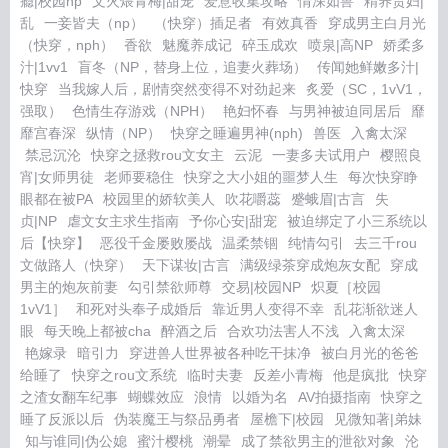
瘾|校园np
文火煨青梅|甜宠
爱意收集攻略
情深如兽
精养贵妇|
乱
一妾皆夫（np）
（快穿）插足者
有效真香
穿成男主白月光
（快穿，nph）
香欲
魅魔养成记
碎玉成欢
喷泉|高NP
娇柔多
汁|1vv1
盲冬（NP，替身上位，追妻火葬场）
传闻她鲜嫩多汁|
快穿
当我嫁人后，剧情突然变得不对劲起来
炙爱（SC，1vV1，
强取）
色情生存游戏（NPH）
艳妇怀春
与男神被迫同居后
靡
靡宫春深
纵情（NP）
快穿之睡遍男神(nph)
兽医
入禽太深
禁忌沉沦
快穿之拯救rou文女主
云泥
一妻多夫试用户
樱照良
宵|女师男徒
老师要稳住
快穿之大小姐的噩梦人生
每次快穿睁
眼都在被PA
校园里的娇软美人
吹花嚼蕊
蹙蛾眉|古言
失
贞|NP
虐文女主求生指南
予你心安|甜宠
被迫绑定了小三系统以
后【快穿】
恶役千金屡败屡战
温柔禁锢
纯情勾引
去三千rou
文做路人（快穿）
天下谋妆|古言
满级绿茶穿成炮灰女配
穿成
男主的炮灰前妻
勾引禁欲师尊
交易|校园NP
炽夏［校园
1vV1］
和死对头奉子成婚后
靠近男人变得不幸
乱花渐欲迷人
眼
每天晚上都被cha
醉酒之后
合欢功法害人不浅
入禽太深
艳嫁录
暗引力
穿进兽人世界被各种吃干抹净
被白月光的爸爸
给睡了
快穿之rou文系统
临时夫妻
反差小青梅
他是疯批
快穿
之渣女翻车纪事
蝴蝶效应
浪情
以婚为名
AV拍摄指南
快穿之
睡了反派以后
伪装魔王与祭品勇者
屋檐下|校园
见微知著|弟妹
知与谁同|伪公媳
蜜汁樱桃
潮晕
成了禁欲男主的泄欲对象
沦