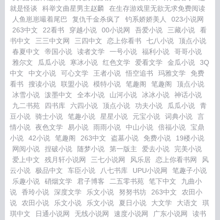
就是怪谈
科举文曲星男主赵麟
在生存游戏里无欲无求免费阅读
人鱼崽崽嘬着尾巴
复仇千金杀疯了
钓系娇娇美人
023小说网
263中文
22看书
穿越小说
00小说网
吾爱小说
三藏小说
看
书中文
三三中文网
三四中文
恋上你看书
七八小说
顶点小说
春夏中文
帝国小说
读者文学
一号小说
福利小说
哥哥小说
雅尔文
瓜瓜小说
寒冰小说
红色文学
爱看文学
金瓜小说
3Q
中文
中文小说
可心文学
王者小说
悟空追书
玛雅文学
免费
看书
搜读小说
联盟小说
模特小说
笔趣阁
笔趣阁
顶点小说
冰雪小说
泼墨中文
全本小说
山河小说
冰冰小说
神话小说
九二书苑
四书库
六四小说
顶点小说
功夫小说
瓜瓜小说
青
豆小说
骑士小说
笔趣小说
星星小说
元宝小说
词典小说
言
情小说
夜色文学
易小说
雨雨小说
中山小说
倍福小说
宝鼎
小说
42小说
笔趣阁
263中文
盗墓小说
免费小说
19楼小说
网阅小说
捏破小说
随梦小说
第一版主
爱去小说
完美小说
爱上中文
残月轩小说网
三七小说网
风乐居
恋上你看书网
风
云小说
极品中文
车臣小说
八七书库
UPU小说网
笔趣子小说
乐趣小说
硝烟文学
君子博客
二五零书苑
笔下中文
九曲小
说
香玲小说
深度文学
乐文小说
努努书坊
263中文
农田小
说
农田小说
乐文小说
乐文小说
夏日小说
大文学
大语文
琪
琪中文
日通小说网
无线小说网
速度小说网
广东小说网
读书