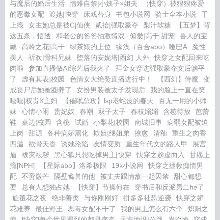
与魔后的婚后生活
情难自禁|小姨子×姐夫
（快穿）被狠狠疼爱
的恶毒女配
渡她|快穿
床戏替身
书包小说网
骑士全本小说
干
上瘾
女主她总是被C|仙侠
贰拾|强取豪夺
梨汁软糖
【五梦】背
这五条，悟透
和老公的爸爸拍激情戏
偏爱|高干 甜宠
兽人的宝
藏
高岭之花|高干
绿茶婊的上位
缘浅（百合abo）哑巴A
魔性
美人
祈欢|骨科兄妹
堕落的安妮塔|西幻 人外
快穿之女配回来吃
肉啦
参加直播做AI综艺后我火了
拜金女穿进强取豪夺文后躺平
了
虚有其表|校园
色情女大绝赞直播进行中！
【西幻】侍魔
变
成丧尸后她被圈养了
女扮男装被太子发现后
我的脸上一直在笑
嘻嘻|权贵X主妇
【催眠总攻】lsp老蛇皮的春天
百无一用的小师
妹
心情小雨
贵妃奴
春潮
双子太子
春枝嫋嫋
含苞待放
芭蕾
鞋
桌边|校园
含桃
试婚
小梨花|校园
南城旧事
病弱女配被迫
上岗
甜源
各种病娇黑化
欺姐|继姐弟
撩愈
清釉
重生之肉香
四溢
欲骨天香
诱她沦陷
友情变质
重生年代文的路人甲
展宫
眉
袚灾祛秽
黑心狐只想吃掉男主|快穿
快穿之趁虚而入
甘愿上
瘾[NPH]
【星际abo】洛希极限
19k小说网
快穿之拯救痴情男
配
不啻微芒
隔壁禽兽的他
被丈夫跟情敌一起囚禁
甜心都想
要
总有人想独占她
【快穿】节操何在
穿书后和反派男二he了
旋覆花之夜
绝非善类
与你刚刚好
拼多多社恐逆袭
快穿之娇
花难养
最佳野王
恶毒女配不干了
我的男主怎么有六个
炽阳之
痕
[快穿]每个世界遇到的都是变态
天造地设|公路
岁欢愉
穿成