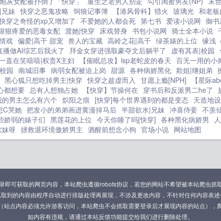
炮灰女配被扑倒了「快穿」
重生之老男人别走
勾引闺蜜男友(NP)
末
|兄妹
快穿之恶鬼攻略
饲狼记事簿
【港风骨科】猎火
玻璃光
和老板
快穿之奇怪的xp又增加了
不爱她的人都会死
第七书
爱读小说网
御书
狠狠疼爱的恶毒女配
渡她|快穿
床戏替身
书包小说网
骑士全本小说
情戏
偏爱|高干 甜宠
兽人的宝藏
高岭之花|高干
绿茶婊的上位
缘浅（
直播做AI综艺后我火了
拜金女穿进强取豪夺文后躺平了
虚有其表|校园
一直在笑嘻嘻|权贵X主妇
【催眠总攻】lsp老蛇皮的春天
百无一用的小
|校园
南城旧事
病弱女配被迫上岗
甜源
各种病娇黑化
欺姐|继姐弟
黑心狐只想吃掉男主|快穿
快穿之趁虚而入
甘愿上瘾[NPH]
【星际a
心都想要
总有人想独占她
【快穿】节操何在
穿书后和反派男二he了
我的男主怎么有六个
炽阳之痕
[快穿]每个世界遇到的都是变态
天造地设
想C哭她
把发小的弟弟画进黄漫掉马后
半甜欲水|兄妹
冲喜侍妾
不羡仙
些娇弱的婊子们
黑莲花的上位
今天你睡了吗[快穿]
各种黑化病娇男
人
软妹呀
拯救退环境傲娇男主
酒醒前想念小狗
官场小说
网站地图
可获取的网页内容，本站爬虫遵循robots协议，若您的网站不希望被本站爬虫抓取，可通过
抓取到的内容由程序自动进行排版处理再展现，不涉及更改内容，不针对任何内容表述
（站点内容必须允许游客访问，本站爬虫不会抓取需要登录后才展现内容的站点），
如内容有违规，请通过本站反馈功能提交给我们进行删除处理。