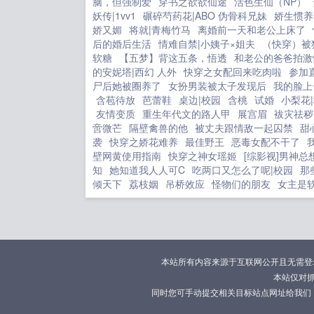
脑，但强制爱
穿书之欲欲仙途
活色生仙（NP）
妖传|1vv1
碾碎芍药花|ABO 伪骨科兄妹
娇生惯养
娇又媚
将就|青梅竹马
离婚前一天和老公上床了
后的婚后生活
情难自禁|小姨子×姐夫
（快穿）被
软糖
【五梦】背这五条，悟透
和老公的爸爸拍激
的安妮塔|西幻 人外
快穿之女配回来吃肉啦
参加
尸后她被圈养了
女扮男装被太子发现后
我的脸上
含苞待放
芭蕾鞋
桌边|校园
含桃
试婚
小梨花
友情变质
重生年代文的路人甲
展宫眉
袚灾祛秽
啻微芒
隔壁禽兽的他
被丈夫跟情敌一起囚禁
甜
袭
快穿之娇花难养
最佳野王
恶毒女配不干了
壁网黄使用指南
快穿之神女瑶姬
[综影视]男神总
知
她知道我人人可C
吃两口又怎么了呢|校园
那
倾天下
荔枝姻
吊桥效应
怪物们的朋友
女主是
本站所有内容来源于互联网公开且无需登录即
本站仅对
同时您可手动提交相关目标站点网址给我们