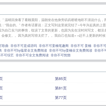
独钟破镜重圆搜索 非你不可
。” 温晴回身看了看顾晨阳，温朗坐在他身旁叽叽喳喳地听不清说什么，
：“我会的。” 作者有话要说：正文写到这里就完结了~今年兴起真的上
因为自己实习的事情，耽误了文章的更新，也因为实在没时间写文，都没去申
会修文。。因为真的写得太烂了。。我自己也知道= =赶不上更新的时
可歌曲
非你不可是成语吗
非你不可姜楠笔趣阁
非你不可 姜楠
非你不
员表
非你不可by蕴星全文免费阅读
非你不可by姜楠全文免费阅读
非你不
你不可综艺
非你不可全文免费阅读
非你不可恍惚
页
第85页
页
第81页
页
第77页