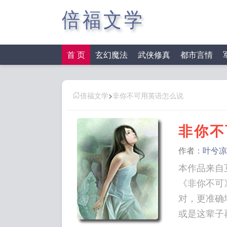
倍福文学
首 页
玄幻魔法
武侠修真
都市言情
倍福文学
>
非你不可用英语怎么说
非你不
作者：
叶兮凉
本作品来自
《非你不可
对，更准确
或是这辈子