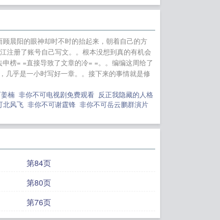
而顾晨阳的眼神却时不时的抬起来，朝着自己的方
晋江注册了账号自己写文。。根本没想到真的有机会
榜= =直接导致了文章的冷= =。。编编这周给了
候，几乎是一小时写好一章。。接下来的事情就是修
可姜楠
非你不可电视剧免费观看
反正我隐藏的人格
可北风飞
非你不可谢霆锋
非你不可岳云鹏群演片
第84页
第80页
第76页