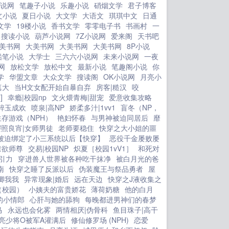
小说网
笔趣子小说
乐趣小说
硝烟文学
君子博客
文小说
夏日小说
大文学
大语文
琪琪中文
日通
文学
19楼小说
香书文学
零零电子书
书画村
一
搜读小说
葫芦小说网
7Z小说网
爱来阁
天书吧
美书网
大美书网
大美书网
大美书网
8P小说
铅笔小说
大学士
三六六小说网
未来小说网
一夜
网
放松文学
放松中文
最新小说
笔趣阁小说
你
学
华盟文章
大众文学
搜读阁
OK小说网
月亮小
真大
当H文女配开始自暴自弃
房客|糙汉
咬
]
幸瘾|校园np
文火煨青梅|甜宠
爱意收集攻略
碎玉成欢
喷泉|高NP
娇柔多汁|1vv1
盲冬（NP，
存游戏（NPH）
艳妇怀春
与男神被迫同居后
靡
樱照良宵|女师男徒
老师要稳住
快穿之大小姐的噩
被迫绑定了小三系统以后【快穿】
恶役千金屡败屡
禁欲师尊
交易|校园NP
炽夏［校园1vV1］
和死对
引力
穿进兽人世界被各种吃干抹净
被白月光的爸
南
快穿之睡了反派以后
伪装魔王与祭品勇者
屋
卿我我
异常现象|婚后
远在天边
快穿之J液收集之
（校园）
小姨夫的富贵娇花
薄荷奶糖
他的白月
的小情郎
心肝与她的舔狗
每晚都进男神们的春梦
马
永远也会化雾
两情相厌|伪骨科
鱼目珠子|高干
亮少将O被军A灌满后
修仙修罗场 (NPH)
恋爱