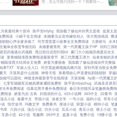
。。系
傥，怎么可能只找到一个？我要找一大
宗，整个宗门上下都重生了。上一世被
，包括
群压寨夫人，然后给你们生成千上万的
女主残害灭门的无敌宗所有弟子，如今
虐心相
徒子徒孙，折磨死你们。看你们以后还
全部与女主反目成仇。上一世温柔术修
葬场等
敢逼着我下山找压寨夫人。喂，哪个美
大师兄满眼杀戮别拦着我，让我一记排
您装载
女，做我压寨夫人好不好啊？
山倒海打死那个丧良心的！长相雌雄莫
夜月夜最经典十首诗
陈平安lnfyhg
我加载了修仙外卦男主是谁
提莫太
..
滚！！！...
辨的武修二师兄微笑她这样的，我一拳
免费阅读
小娘子全文阅读
未婚妻当众宣布嫁给别人
张大熊游戏说
断
打死十个！绝世天才丹修三师兄放着我
陆朝朝心声全家杀疯了
司空震雷霆小故事全文免费阅读
大唐驸马
水木
来！让我药死她！脾气暴躁符修四师兄
生魅体全权贵争相沦陷
未婚妻被害死
第一代黑魔王孩子HP
回到三国
上辈子她说我胸大无脑！她一个没胸没
谱尼武魂逃出武魂殿
甩过前任还想钓我txt
豪门大小姐抛弃残废后全文
屁股的！凭什么说我！唯一冷静的五师
阅读
姜青柚陆淮西免费阅读最新章节
第三代黑魔王潜力
仙者袁铭的灵
青柚陆淮西大结局全文免费
娇妾为妻丽春
我加载了修仙游戏挂件完整版
兄扭头看向盛宁新来的小师妹？这些法
知聿TXT
车旅人生入口
司空震超燃视频高燃片段
穿到书里当医女免费
器丹药符箓全是你的了。盛宁哦豁，真
夏天
天策风是什么技能
神骨天馆
靠着萌娃心声逆袭短剧陆朝朝
穿越
爽！...
技能可以固化
神级龙帅最新章节在线阅读
天策策略
hp新一代黑魔王
澈
七零军婚随军后她风靡家属院免费听
陈平安mbaizhug
武魂圣灵谱尼
驸马爷免费阅读
综幕后黑手番外免费阅读
春日失控猫耳朵笔趣阁免费阅
免费阅读
娇妾为后 古风
归燕讲的什么
023小说网
263中文
22看书
顶点小说
春夏中文
帝国小说
读者文学
一号小说
福利小说
哥哥小
小说
悟空追书
玛雅文学
免费看书
搜读小说
联盟小说
模特小说
笔
书库
六四小说
顶点小说
功夫小说
瓜瓜小说
青豆小说
骑士小说
笔
宝鼎小说
42小说
笔趣阁
263中文
盗墓小说
免费小说
19楼小说