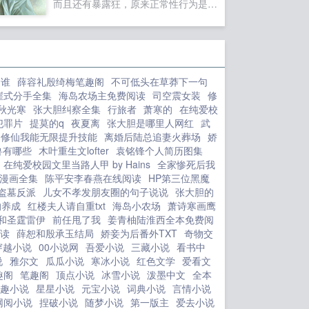
而且还有暴露狂，原来正常性行为是无
法满足她的性需求。那个晚上我老婆加
班，约十点半时我突然想到18楼天台透
透气，想说搬来这么久也没有上去看一
看。信步走到F栋的楼梯间时（我住d
是谁
薛容礼殷绮梅笔趣阁
不可低头在草莽下一句
栋），现电梯机房那层好像有人声，好
崖式分手全集
海岛农场主免费阅读
司空震女装
修
奇心驱使下，前去探个究竟，却听到一
秋光寒
张大胆纠察全集
行旅者
萧寒的
在纯爱校
男一女淫秽的对话。女的好像求那男的
犯罪片
提莫的q
夜夏离
张大胆是哪里人网红
武
干她，但是男的却故意捉弄她，要她做
修仙我能无限提升技能
离婚后陆总追妻火葬场
娇
种种下流的动作，并且叫女的到天台上
兽有哪些
木叶重生文lofter
袁铭锋个人简历图集
爬一圈，回来就答应干她。...
在纯爱校园文里当路人甲 by Hains
全家惨死后我
漫画全集
陈平安李春燕在线阅读
HP第三位黑魔
盗墓反派
儿女不孝发朋友圈的句子说说
张大胆的
的养成
红楼夫人请自重txt
海岛小农场
萧诗寒画鹰
和圣霆雷伊
前任甩了我
姜青柚陆淮西全本免费阅
读
薛恕和殷承玉结局
娇妾为后番外TXT
奇物交
穿越小说
00小说网
吾爱小说
三藏小说
看书中
说
雅尔文
瓜瓜小说
寒冰小说
红色文学
爱看文
趣阁
笔趣阁
顶点小说
冰雪小说
泼墨中文
全本
趣小说
星星小说
元宝小说
词典小说
言情小说
网阅小说
捏破小说
随梦小说
第一版主
爱去小说