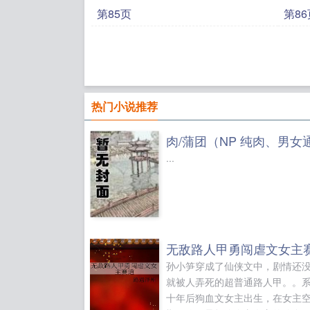
第85页
第86
热门小说推荐
...
无敌路人甲勇闯虐文女主
孙小笋穿成了仙侠文中，剧情还
就被人弄死的超普通路人甲。。
十年后狗血文女主出生，在女主