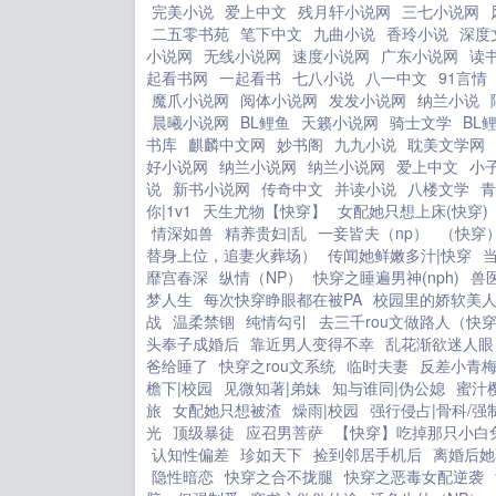
完美小说
爱上中文
残月轩小说网
三七小说网
二五零书苑
笔下中文
九曲小说
香玲小说
深度
小说网
无线小说网
速度小说网
广东小说网
读
起看书网
一起看书
七八小说
八一中文
91言情
魔爪小说网
阅体小说网
发发小说网
纳兰小说
晨曦小说网
BL鲤鱼
天籁小说网
骑士文学
BL
书库
麒麟中文网
妙书阁
九九小说
耽美文学网
好小说网
纳兰小说网
纳兰小说网
爱上中文
小
说
新书小说网
传奇中文
并读小说
八楼文学
青
你|1v1
天生尤物【快穿】
女配她只想上床(快穿)
情深如兽
精养贵妇|乱
一妾皆夫（np）
（快穿
替身上位，追妻火葬场）
传闻她鲜嫩多汁|快穿
靡宫春深
纵情（NP）
快穿之睡遍男神(nph)
兽
梦人生
每次快穿睁眼都在被PA
校园里的娇软美
战
温柔禁锢
纯情勾引
去三千rou文做路人（快
头奉子成婚后
靠近男人变得不幸
乱花渐欲迷人眼
爸给睡了
快穿之rou文系统
临时夫妻
反差小青
檐下|校园
见微知著|弟妹
知与谁同|伪公媳
蜜汁
旅
女配她只想被渣
燥雨|校园
强行侵占|骨科/强
光
顶级暴徒
应召男菩萨
【快穿】吃掉那只小白
认知性偏差
珍如天下
捡到邻居手机后
离婚后她
隐性暗恋
快穿之合不拢腿
快穿之恶毒女配逆袭