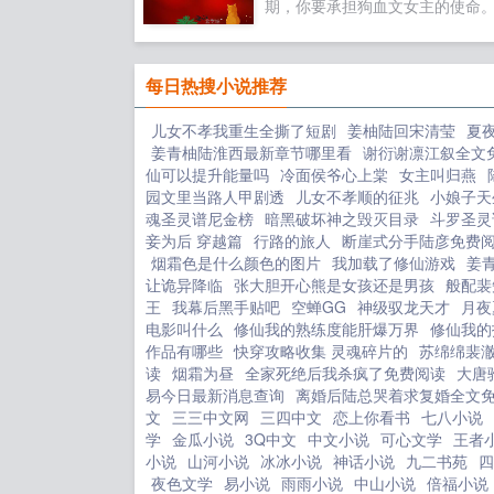
期，你要承担狗血文女主的使命
统请根据自身经历完成狗血虐文
三生三世针锋相对恨海情天虐身
爱相杀爱人错过强制爱及追妻火
每日热搜小说推荐
八种经典虐文要素。。系统已为
儿女不孝我重生全撕了短剧
姜柚陆回宋清莹
夏
五百种试用款外挂，请注意查收。.
姜青柚陆淮西最新章节哪里看
谢衍谢凛江叙全文
仙可以提升能量吗
冷面侯爷心上棠
女主叫归燕
园文里当路人甲剧透
儿女不孝顺的征兆
小娘子天
魂圣灵谱尼金榜
暗黑破坏神之毁灭目录
斗罗圣灵
妾为后 穿越篇
行路的旅人
断崖式分手陆彦免费
烟霜色是什么颜色的图片
我加载了修仙游戏
姜
让诡异降临
张大胆开心熊是女孩还是男孩
般配裴
王
我幕后黑手贴吧
空蝉GG
神级驭龙天才
月夜
电影叫什么
修仙我的熟练度能肝爆万界
修仙我的
作品有哪些
快穿攻略收集 灵魂碎片的
苏绵绵裴
读
烟霜为昼
全家死绝后我杀疯了免费阅读
大唐
易今日最新消息查询
离婚后陆总哭着求复婚全文
文
三三中文网
三四中文
恋上你看书
七八小说
学
金瓜小说
3Q中文
中文小说
可心文学
王者
小说
山河小说
冰冰小说
神话小说
九二书苑
四
夜色文学
易小说
雨雨小说
中山小说
倍福小说