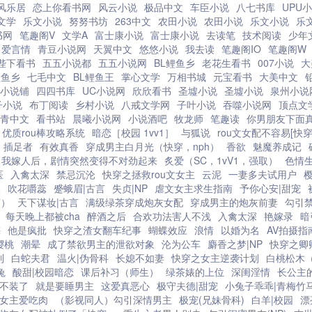
风乐居
恋上你看书网
风云小说
极品中文
车臣小说
八七书库
UPU
文学
乐文小说
努努书坊
263中文
农田小说
农田小说
乐文小说
乐
书网
笔趣阁V
文学A
富士康小说
富士康小说
去读笔
技术阅读
少年
爱言情
青豆小说网
天翼中文
悠悠小说
我去读
笔趣阁IO
笔趣阁W
陛下看书
五五小说都
五五小说网
BL鲤鱼乡
老花生看书
007小说
大
鲤鱼乡
七毛中文
BL鲤鱼王
掌心文学
万相书城
元宝看书
大美中文
小说铺
四四书库
UC小说网
欣欣看书
圣墟小说
圣墟小说
泉州小说
子小说
布丁阅读
乡村小说
八戒文学网
子叶小说
吞噬小说网
顶点文
青中文
看书站
晨曦小说网
小说酒吧
牧龙师
笔趣读
你男朋友下面
优质rou棒攻略系统
暗恋［校园 1vv1］
与狐说
rou文女配不容易[快穿
）插足者
有效真香
穿成男主白月光（快穿，nph）
香欲
魅魔养成记
当我嫁人后，剧情突然变得不对劲起来
炙爱（SC，1vV1，强取）
色情生
医
入禽太深
禁忌沉沦
快穿之拯救rou文女主
云泥
一妻多夫试用户
人
吹花嚼蕊
蹙蛾眉|古言
失贞|NP
虐文女主求生指南
予你心安|甜宠
穿）
天下谋妆|古言
满级绿茶穿成炮灰女配
穿成男主的炮灰前妻
勾引
每天晚上都被cha
醉酒之后
合欢功法害人不浅
入禽太深
艳嫁录
暗
梅
他是疯批
快穿之渣女翻车纪事
蝴蝶效应
浪情
以婚为名
AV拍摄指
樱桃
潮晕
成了禁欲男主的泄欲对象
沦为公车
麝香之梦|NP
快穿之卿
制
白蛇夫君
温火|伪骨科
长媳不如妻
快穿之女主逆袭计划
白桃松木
兔
酸甜|校园暗恋
课后补习（师生）
绿茶婊的上位
深闺淫情
长公主
不装了
就是要睡男主
这爱真恶心
极守夫德|甜宠
小兔子乖乖|青梅竹
女主爱吃肉
（影视同人）勾引深情男主
极宠(兄妹骨科)
白羊|校园
漂