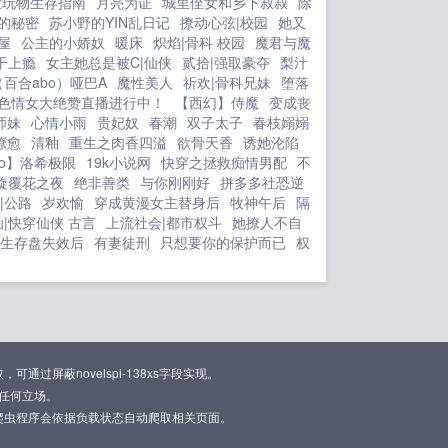
世玩物生存指南
月亮为证
城里侄女和乡下叔叔
除
的秘密
苏小野的YIN乱日记
撩动心弦|校园
她又
屋
公主的小娇奴
暖床
炽焰|骨科 校园
魔君与魔
干上瘾
女主她总是被C|仙侠
贰拾|强取豪夺
梨汁
百合abo）哑巴A
魔性美人
祈欢|骨科兄妹
堕落
色情女大绝赞直播进行中！
【西幻】侍魔
变成丧
师妹
心情小雨
贵妃奴
春潮
双子太子
春枝嫋嫋
撩愈
清釉
重生之肉香四溢
欲骨天香
诱她沦陷
bo】洛希极限
19k小说网
快穿之拯救痴情男配
不
旋覆花之夜
绝非善类
与你刚刚好
拼多多社恐逆
|公路
岁欢愉
穿成黄漫女主替身后
牧神午后
隔
|快穿仙侠 古言
上流社会|都市权斗
她撩人不自
生存盘失效后
有妻徒刑
只想要你的保护而已
权
屏蔽novelspi-138xs字段实现。
任何立场。
爬虫程序会依据负载状态自动爬取相关页面。