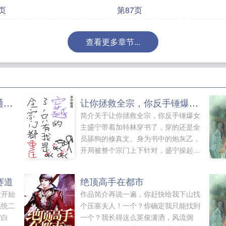
页
第87页
查看更多章节...
肉/蒲团（NP 纯肉、男女通吃）
让你拯救全宗，你反手锤爆女主
简介关于让你拯救全宗，你反手锤爆女
主盛宁带着加特林穿书了，穿的还是全
员舔狗的修真文。身为书中的炮灰乙，
开局被整个宗门上下针对，盛宁操起加
特林对着一群蠢货突突，转身就跑。本
以为自己拿到了大结局的剧本，没想到
赛道
绝顶高手在都市
下山路上也能遇到女主的舔狗。盛宁哦
没开始
作品简介再说一遍，你赶快给我下山找
豁，晦气！问被女主的舔狗捡回宗门是
系统二
个压寨夫人！一个？你确定我只能找到
什么感觉？答简直不要太爽！盛宁怎么
空白
一个？我长得这么英俊潇洒，风流倜
也没想到，书中女主的最强舔狗团无敌