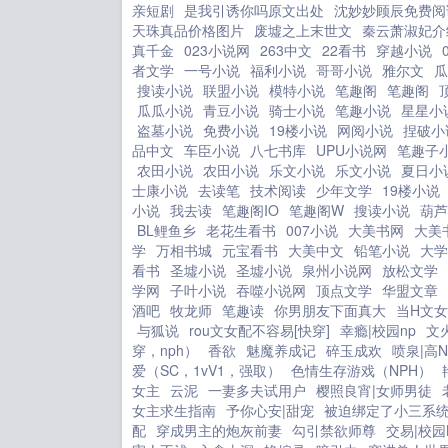
国库。不出三年时间，云姝的财
亲短剧
是我引诱你吗原文出处
沈妙妙顾辰免费阅
及全国，富倾天下。云姝勾唇信
天珠真品价格图片
废墟之上末世文
秦云萧淑妃介
这是女人走输的第一步！...
真千金
023小说网
263中文
22看书
穿越小说
者文学
一号小说
福利小说
哥哥小说
雅尔文
瓜
搜读小说
联盟小说
模特小说
笔趣阁
笔趣阁
瓜瓜小说
青豆小说
骑士小说
笔趣小说
星星小
盗墓小说
免费小说
19楼小说
网阅小说
捏破小
品中文
车臣小说
八七书库
UPU小说网
笔趣子
农田小说
农田小说
乐文小说
乐文小说
夏日小
士康小说
去读笔
技术阅读
少年文学
19楼小说
小说
我去读
笔趣阁IO
笔趣阁W
搜读小说
葫芦
BL鲤鱼乡
老花生看书
007小说
大美书网
大美
学
万相书城
元宝看书
大美中文
铅笔小说
大学
看书
圣墟小说
圣墟小说
泉州小说网
放松文学
学网
子叶小说
吞噬小说网
顶点文学
华盟文章
酒吧
牧龙师
笔趣读
你男朋友下面真大
当H文
与狐说
rou文女配不容易[快穿]
幸瘾|校园np
文
穿，nph）
香欲
魅魔养成记
碎玉成欢
喷泉|高N
爱（SC，1vV1，强取）
色情生存游戏（NPH）
女主
云泥
一妻多夫试用户
樱照良宵|女师男徒
女主求生指南
予你心安|甜宠
被迫绑定了小三系
配
穿成男主的炮灰前妻
勾引禁欲师尊
交易|校园