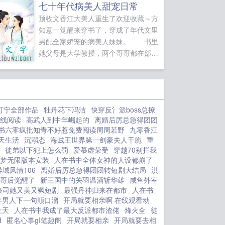
七十年代病美人甜宠日常
预收文香江大美人重生了欢迎收藏～方
知意一觉醒来穿书了，穿成了年代文里
男配全家娇宠的病美人妹妹。 书里
她父母是大学教授，两个哥哥都在部
队，但是一着不慎父母被戴了帽子，为
了保护她不跟着下乡受苦，只能让他去
哥哥的驻地避祸。 因为原身心思敏
感，听信了别人的传言说她就是两个哥
可宁全部作品
牡丹花下冯洁
快穿反氵派boss总撩
哥的拖油瓶，以至于要养着她两个哥哥
线阅读
高武人到中年崛起的
离婚后厉总急得团团
都到了年纪还没能找到媳妇。 原身
书六零疯批知青不好惹免费阅读周周若野
九零香江
为了不拖累哥哥们，背着哥哥们每一餐
天生活
沉溺态
海贼王世界第一剑豪夫人干脆
重
只吃一小口，以至于身体越拖越差，在
徒弟以下犯上怎么罚
爱慕虚荣受
穿越70别拦我
西北那种苦寒之地根本熬不下去，一命
梦无限版本安装
人在书中全体女神的人设都崩了
呜呼了。 两个哥哥为此深感愧疚，
域风情106
离婚后厉总急得团团转短剧大结局
洪
哥后觉醒了
当看到交给妹妹的钱和票都被妹妹攒起
新三国中的关羽温酒斩华雄
咸鱼外室
祭司她又美又飒短剧
最强丹神归来在都市
人在书
来之后一个放弃大好前程颓废终身，一
疼男人下一句顺口溜
开局就要相亲啊 在线观看动
个送她归家的时候因为忧思过重车祸身
上天
人在书中我成了最大反派都市渣佬
烽火全
徒
亡了。 父母更是听闻她去世的消息
d
匿名心事gI笔趣阁
开局就要相亲
开局就要去相