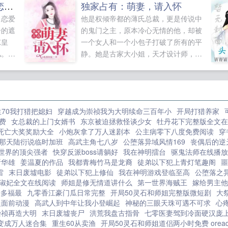
都重生了，谁还在后宫当恋爱脑
独家占有：萌妻，请入怀
个妈，将祖国的花朵扳回正道！然而。
当恋爱
他是权倾帝都的薄氏总裁，更是传说中
其他嘉宾起床给儿子做早饭，和乐融
合的遮
的鬼门之主，原本冷心无情的他，却被
融。冷清清赖床不起儿子，早饭好了
凉皇
一个女人和一个小包子打破了所有的平
没？你妈我快饿死了。其他嘉宾给孩子
儿。时
静。她是古家大小姐，天才设计师，一
讲睡前故事，哄娃入睡才离开。冷清清
，羡煞
朝被害，意外生子。...
裹着被子儿子，妈怕鬼，等我睡着你再
当挡箭
关灯哈其他嘉宾让孩子吃最好，自己吃
藏在暗
剩下的。冷清清左手汉堡右手可乐儿子
嫉妒她
乖，别跟妈抢，你以后多得是吃的机会
生70我打猎把媳妇
穿越成为崇祯我为大明续命三百年小
开局打猎养家
要和她
未来反派儿子真的拴Q。综艺播出后，
费
女总裁的上门女婿书
东京被迫拯救怪谈少女
牡丹花下完整版全文在
总好过
画风清奇的母子俩爆红全网。说吧，做
死亡大奖奖励大全
小炮灰拿了万人迷剧本
公主病零下八度免费阅读
穿
帝是个
几辈子好事才能拥有这样的儿子。问过
那天陆衍说临时加班
高武主角七八岁
公堕落异域风情169
丧偶后的逆
天，皇
我儿子了，他说都是演员。某日，大佬
世界的顶尖强者
快穿反派boss请躺好
我在神明擂台
驱鬼法师在线播放
柱。这
忽然想起儿子和那不熟的老婆他们过得
斩华雄
姜温夏的作品
我都青梅竹马是龙裔
徒弟以下犯上青灯笔趣阁
噩
可不
雷
末日废墟电影
徒弟以下犯上修仙
我在神明游戏登临至高
公堕落之异
还好吗。秘书兴奋不已霍总，您老婆和
皇后可
淑妃全文在线阅读
师姐是修无情道讲什么
第一世界海贼王
嫁给男主他
儿子靠综艺大爆了！好几个男顶流争着
子多福最
九零香江豪门瓜日常完整
开局50灵石和师姐完整版微短剧
大
了。美
当您儿子的爹呢！大佬？？？我儿子要
晨面前动漫
高武人到中年让我小登崛起
神秘的三眼天珠可遇不可求
心
诉，坤
有爹了，我怎么不知道？...
崇祯再造大明
末日废墟丧尸
洪荒我盘古指骨
七零医妻驾到冷面硬汉庞
大半个
变成万人迷合集
重生60从卖渔
开局50灵石和师姐道侣两小时免费 orea