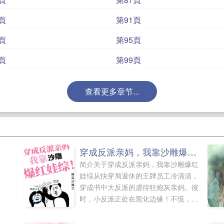
頁
第91頁
頁
第95頁
頁
第99頁
查看更多章节...
穿成反派亲妈，我靠沙雕爆红娃综
简介关于穿成反派亲妈，我靠沙雕爆红
娃综从快穿局退休的王牌员工冷清清，
穿成书中大反派的虐待狂炮灰亲妈。彼
时，小反派正处在黑化边缘！不慌，冷
清清左手牵娃，右手捏着综艺合同，踏
上娃综录制之旅。我冷清清一定当好这