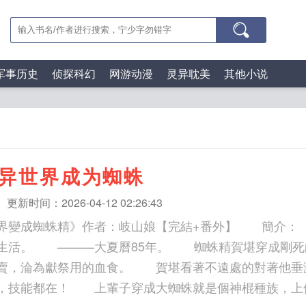
军事历史
侦探科幻
网游动漫
灵异耽美
其他小说
异世界成为蜘蛛
更新时间：2026-04-12 02:26:43
界變成蜘蛛精》作者：岐山娘【完結+番外】 簡介
生活。 ———大夏曆85年。 蜘蛛精賀堪穿成剛死的
賣，淪為獻祭用的血食。 賀堪看著不遠處的對著他垂
，技能都在！ 上輩子穿成大蜘蛛就是個神棍種族，上