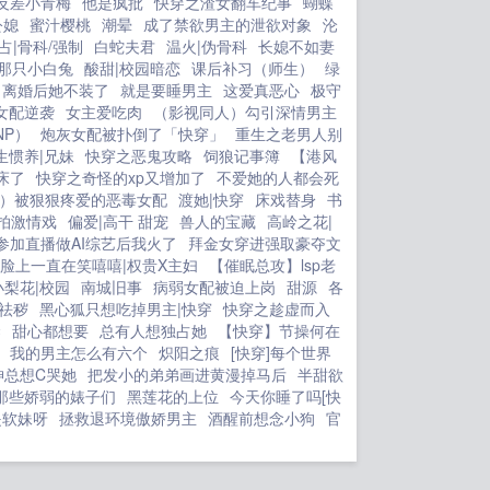
反差小青梅
他是疯批
快穿之渣女翻车纪事
蝴蝶
秧子再好又怎么样呢？这辈子谁敢
公媳
蜜汁樱桃
潮晕
成了禁欲男主的泄欲对象
沦
娶？ 转头隔壁空军师部最有本事的
占|骨科/强制
白蛇夫君
温火|伪骨科
长媳不如妻
年轻一级飞行员提着东西到了方家，就
那只小白兔
酸甜|校园暗恋
课后补习（师生）
绿
离婚后她不装了
就是要睡男主
这爱真恶心
极守
像回自己家似的，推门就喊大舅哥
女配逆袭
女主爱吃肉
（影视同人）勾引深情男主
方家两兄弟？？？？什么时候自家小妹
NP）
炮灰女配被扑倒了「快穿」
重生之老男人别
被狼叼了？年龄差7岁帅气空飞军哥哥
生惯养|兄妹
快穿之恶鬼攻略
饲狼记事簿
【港风
Vs娇气小美人预收文香江大美人重生了
床了
快穿之奇怪的xp又增加了
不爱她的人都会死
欢迎收藏！八十年代末，也是江晚柠二
）被狠狠疼爱的恶毒女配
渡她|快穿
床戏替身
书
十岁这年她从内地被接到了繁华的香
拍激情戏
偏爱|高干 甜宠
兽人的宝藏
高岭之花|
江，她这才知道自己是香江望族江家流
参加直播做AI综艺后我火了
拜金女穿进强取豪夺文
脸上一直在笑嘻嘻|权贵X主妇
【催眠总攻】lsp老
落在外的大小姐。 只是她才回到家
小梨花|校园
南城旧事
病弱女配被迫上岗
甜源
各
就做了个梦，梦见自己生活在一本小说
祛秽
黑心狐只想吃掉男主|快穿
快穿之趁虚而入
里，而她则是个无足轻重的炮灰女
禁
甜心都想要
总有人想独占她
【快穿】节操何在
配。 书里她回家后就要与香江另一
我的男主怎么有六个
炽阳之痕
[快穿]每个世界
豪门6家联姻，联姻对象是6家最年轻的
神总想C哭她
把发小的弟弟画进黄漫掉马后
半甜欲
一代6则，更是6家孙字辈的独苗。
那些娇弱的婊子们
黑莲花的上位
今天你睡了吗[快
是软妹呀
拯救退环境傲娇男主
不过男人听说她来自贫穷的内地，本不
酒醒前想念小狗
官
想娶，结果现江晚柠身娇人美，便也娶
了，只是结婚后才现她不过是空有一副