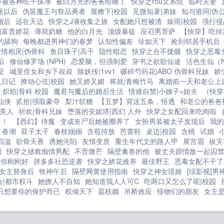
界被各种吃干抹净
被白月光的爸爸给睡了
快穿之rou文系统
临时夫妻
派以后
伪装魔王与祭品勇者
屋檐下|校园
见微知著|弟妹
知与谁同|伪
婚后
远在天边
快穿之J液收集之旅
女配她只想被渣
燥雨|校园
强行侵
的富贵娇花
薄荷奶糖
他的白月光
顶级暴徒
应召男菩萨
【快穿】吃掉
的舔狗
每晚都进男神们的春梦
认知性偏差
珍如天下
捡到邻居手机后
两情相厌|伪骨科
鱼目珠子|高干
隐性暗恋
快穿之合不拢腿
快穿之恶毒
后
修仙修罗场 (NPH)
恋爱脑，但强制爱
穿书之欲欲仙途
活色生仙（
证
城里侄女和乡下叔叔
除妖传|1vv1
碾碎芍药花|ABO 伪骨科兄妹
娇
乱日记
撩动心弦|校园
她又娇又媚
将就|青梅竹马
离婚前一天和老公上
炽焰|骨科 校园
魔君与魔后的婚后生活
情难自禁|小姨子×姐夫
（快穿
仙侠
贰拾|强取豪夺
梨汁软糖
【五梦】背这五条，悟透
和老公的爸爸
美人
祈欢|骨科兄妹
堕落的安妮塔|西幻 人外
快穿之女配回来吃肉啦
中！
【西幻】侍魔
变成丧尸后她被圈养了
女扮男装被太子发现后
我的
春潮
双子太子
春枝嫋嫋
含苞待放
芭蕾鞋
桌边|校园
含桃
试婚
四溢
欲骨天香
诱她沦陷
友情变质
重生年代文的路人甲
展宫眉
袚灾
网
快穿之拯救痴情男配
不啻微芒
隔壁禽兽的他
被丈夫跟情敌一起囚
与你刚刚好
拼多多社恐逆袭
快穿之娇花难养
最佳野王
恶毒女配不干了
女主替身后
牧神午后
隔壁网黄使用指南
快穿之神女瑶姬
[综影视]男
会|都市权斗
她撩人不自知
她知道我人人可C
吃两口又怎么了呢|校园
只想要你的保护而已
权倾天下
荔枝姻
吊桥效应
怪物们的朋友
女主