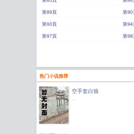
第89頁
第90
第93頁
第94
第97頁
第98
热门小说推荐
空手套白狼
...