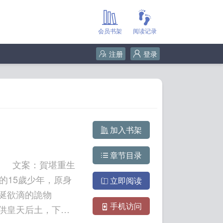
会员书架
阅读记录
注册
登录
加入书架
章节目录
： 文案：賀堪重生
15歲少年，原身
立即阅读
涎欲滴的詭物
手机访问
供皇天后土，下敬