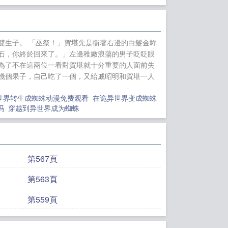
雙生子。 「巫祭！」賀堪先是衝著右邊的白髮金眸
石，你終於回來了。」左邊稚嫩浪蕩的男子眨眨眼
為了不在這兩位一看對賀堪就十分重要的人面前失
幾個果子，自己吃了一個，又給戚昭明和賀堪一人
世界转生成蜘蛛动漫免费观看
在诡异世界变成蜘蛛
p吗
穿越到异世界成为蜘蛛
第567頁
第563頁
第559頁