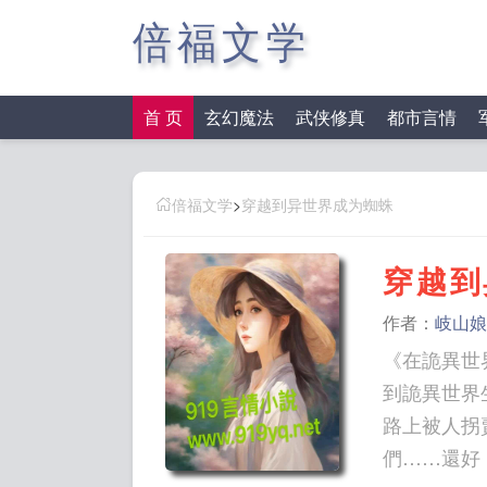
倍福文学
首 页
玄幻魔法
武侠修真
都市言情
倍福文学
>
穿越到异世界成为蜘蛛
穿越到
作者：
岐山娘
《在詭異世
到詭異世界
路上被人拐
們……還好