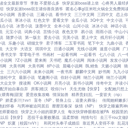
富便遍
读全文最新章节
李敖 不爱那么多
快穿反派boss请上坐
心疼男人最经
男人？
绍
快穿反派boss宿主请你善良酒爷
匿名心事gl豆米吃火锅全文免费阅
00小说网
吾爱小说
三藏小说
看书中文
三三中文网
三四中文
恋上你
瓜小说
寒冰小说
红色文学
爱看文学
金瓜小说
3Q中文
中文小说
顶点小说
冰雪小说
泼墨中文
全本小说
山河小说
冰冰小说
神话小说
说
元宝小说
词典小说
言情小说
夜色文学
易小说
雨雨小说
中山小
说
随梦小说
第一版主
爱去小说
完美小说
爱上中文
残月轩小说网
小说
乐趣小说
硝烟文学
君子博客
二五零书苑
笔下中文
九曲小说
说
大文学
大语文
琪琪中文
日通小说网
无线小说网
速度小说网
广
香书文学
零零电子书
书画村
一起看书网
一起看书
七八小说
八一
小说网
7Z小说网
爱来阁
天书吧
魔爪小说网
阅体小说网
发发小说
书网
大美书网
大美书网
8P小说
晨曦小说网
BL鲤鱼
天籁小说网
骑
士
三六六小说网
未来小说网
一夜书库
麒麟中文网
妙书阁
九九小
放松中文
最新小说
笔趣阁小说
你好小说网
纳兰小说网
纳兰小说网
大众文学
搜读阁
OK小说网
月亮小说
新书小说网
传奇中文
并读小
女配开始自暴自弃
房客|糙汉
咬你|1v1
天生尤物【快穿】
女配她只想上
火煨青梅|甜宠
爱意收集攻略
情深如兽
精养贵妇|乱
一妾皆夫（np）
P
娇柔多汁|1vv1
盲冬（NP，替身上位，追妻火葬场）
传闻她鲜嫩多
艳妇怀春
与男神被迫同居后
靡靡宫春深
纵情（NP）
快穿之睡遍男神(n
老师要稳住
快穿之大小姐的噩梦人生
每次快穿睁眼都在被PA
校园里的
统以后【快穿】
恶役千金屡败屡战
温柔禁锢
纯情勾引
去三千rou文
NP
炽夏［校园1vV1］
和死对头奉子成婚后
靠近男人变得不幸
乱花