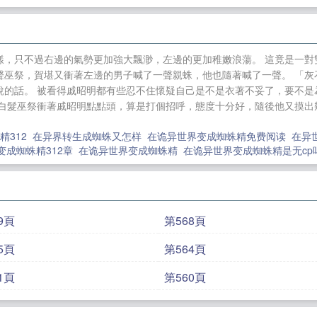
四時習俗，一生 在詭異世界變成蜘蛛精
樣，只不過右邊的氣勢更加強大飄渺，左邊的更加稚嫩浪蕩。 這竟是一對
聲巫祭，賀堪又衝著左邊的男子喊了一聲親蛛，他也隨著喊了一聲。 「灰
說的話。 被看得戚昭明都有些忍不住懷疑自己是不是衣著不妥了，要不是
」白髮巫祭衝著戚昭明點點頭，算是打個招呼，態度十分好，隨後他又摸出
精312
在异界转生成蜘蛛又怎样
在诡异世界变成蜘蛛精免费阅读
在异
变成蜘蛛精312章
在诡异世界变成蜘蛛精
在诡异世界变成蜘蛛精是无c
9頁
第568頁
5頁
第564頁
1頁
第560頁