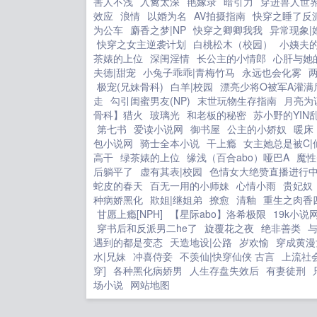
害人不浅
入禽太深
艳嫁录
暗引力
穿进兽人世
效应
浪情
以婚为名
AV拍摄指南
快穿之睡了反
为公车
麝香之梦|NP
快穿之卿卿我我
异常现象|
快穿之女主逆袭计划
白桃松木（校园）
小姨夫
茶婊的上位
深闺淫情
长公主的小情郎
心肝与她
夫德|甜宠
小兔子乖乖|青梅竹马
永远也会化雾
极宠(兄妹骨科)
白羊|校园
漂亮少将O被军A灌满
走
勾引闺蜜男友(NP)
末世玩物生存指南
月亮为
骨科】猎火
玻璃光
和老板的秘密
苏小野的YIN
第七书
爱读小说网
御书屋
公主的小娇奴
暖床
包小说网
骑士全本小说
干上瘾
女主她总是被C|
高干
绿茶婊的上位
缘浅（百合abo）哑巴A
魔性
后躺平了
虚有其表|校园
色情女大绝赞直播进行
蛇皮的春天
百无一用的小师妹
心情小雨
贵妃奴
种病娇黑化
欺姐|继姐弟
撩愈
清釉
重生之肉香
甘愿上瘾[NPH]
【星际abo】洛希极限
19k小说
穿书后和反派男二he了
旋覆花之夜
绝非善类
遇到的都是变态
天造地设|公路
岁欢愉
穿成黄漫
水|兄妹
冲喜侍妾
不羡仙|快穿仙侠 古言
上流社
穿]
各种黑化病娇男
人生存盘失效后
有妻徒刑
场小说
网站地图