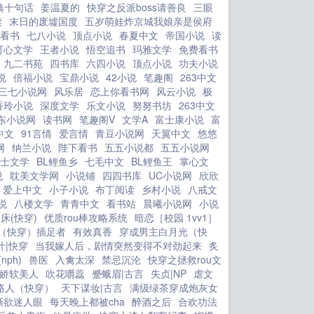
双双自杀在了马上就要被平反的冬日
典十句话
姜温夏的
快穿之反派boss请善良
三眼
里。 穿过来的方知意，看到自己手
读
末日的废墟国度
五岁萌娃炸京城我娘亲是侯府
里的空间，里面有千万资产的各种食
看书
七八小说
顶点小说
春夏中文
帝国小说
读
可心文学
王者小说
悟空追书
玛雅文学
免费看书
材。 她好不容易从没有吃喝的末世
九二书苑
四书库
六四小说
顶点小说
功夫小说
熬到现在，她凭什么不吃？不仅自己
说
倍福小说
宝鼎小说
42小说
笔趣阁
263中文
吃，还每天换着花样做各种好吃的给两
三七小说网
风乐居
恋上你看书网
风云小说
极
个哥哥吃，还给被下放的父母寄好吃
香玲小说
深度文学
乐文小说
努努书坊
263中文
的。 她们全家不仅都要活着，还要
东小说网
读书网
笔趣阁V
文学A
富士康小说
富
活的好好的迎接新生活。 所有
中文
91言情
爱言情
青豆小说网
天翼中文
悠悠
人都知道方参谋家有个病秧子妹妹，原
网
纳兰小说
陛下看书
五五小说都
五五小说网
士文学
BL鲤鱼乡
七毛中文
BL鲤鱼王
掌心文
本父母还在大学任职的时候还好说，现
说
耽美文学网
小说铺
四四书库
UC小说网
欣欣
在父母都被下放了，这个病秧子不就活
爱上中文
小子小说
布丁阅读
乡村小说
八戒文
脱脱的拖油瓶吗？ 大家都还在替方
说
八楼文学
青青中文
看书站
晨曦小说网
小说
家两兄弟惋惜拖着这个病秧子妹妹能不
床(快穿)
优质rou棒攻略系统
暗恋［校园 1vv1］
能找到对象的时候，方家院子里就传出
（快穿）插足者
有效真香
穿成男主白月光（快
了食物的香气，今天是回锅肉，明天是
汁|快穿
当我嫁人后，剧情突然变得不对劲起来
炙
ph)
兽医
麻婆豆腐，后天是红烧肉 驻地老长
入禽太深
禁忌沉沦
快穿之拯救rou文
娇软美人
吹花嚼蕊
蹙蛾眉|古言
失贞|NP
虐文
家的闺女更是成天都往方家院子
做路人（快穿）
天下谋妆|古言
满级绿茶穿成炮灰女
跑。 方家两兄弟则是逢人就夸自己
渐欲迷人眼
每天晚上都被cha
醉酒之后
合欢功法
妹妹多好，大家都是不以为然，一个病