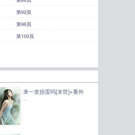
第92頁
第96頁
第100頁
来一发扭蛋吗[末世]+番外
...