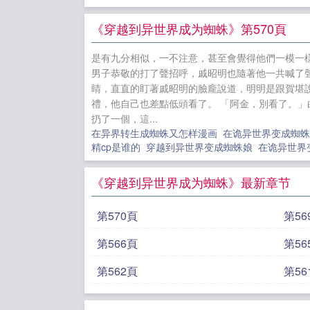
《穿越到异世界成为蜘蛛》第570頁
是有九分相似，一不注意，甚至會覺得他們一模一
男子恭敬的打了聲招呼，戚昭明也隨著他一共喊了
睛，直直的盯著戚昭明的臉龐說道，明明是跟賀堪
禮，他自己也差點低頭看了。 「阿金，別看了。
扔了一個，這...
在异界转生成蜘蛛又怎样漫画
在诡异世界变成蜘蛛
精cp是谁的
穿越到异世界变成蜘蛛娘
在诡异世界
《穿越到异世界成为蜘蛛》最新章节
第570頁
第56
第566頁
第56
第562頁
第56