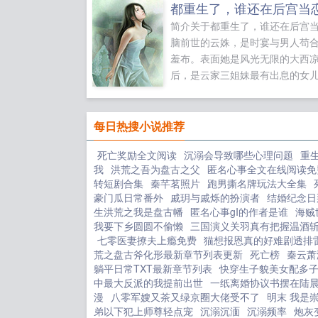
简介关于都重生了，谁还在后宫
脑前世的云姝，是时宴与男人苟
羞布。表面她是风光无限的大西
后，是云家三姐妹最有出息的女
宴为了她，遣散后宫，独宠一世
她人。实际上，时宴不过是拿她
牌，将所有的宠爱全给了那个他
每日热搜小说推荐
处见不得光的男人。大姐重生，
死亡奖励全文阅读
沉溺会导致哪些心理问题
重
前世的风光无限，这辈子誓死也
我
洪荒之吾为盘古之父
匿名心事全文在线阅读免
换夫君。云姝微微一笑，允了，
转短剧合集
秦芊茗照片
跑男撕名牌玩法大全集
嫁给那个变态。最起码夜圣的皇
豪门瓜日常番外
戚玥与戚烁的扮演者
结婚纪念日
正常的。后宫女人排排坐皇后是
生洪荒之我是盘古幡
匿名心事gI的作者是谁
海贼
后是地，皇后娘娘是她们的顶梁
我要下乡圆圆不偷懒
三国演义关羽真有把握温酒
个后宫没有皇帝可以，没有皇后
七零医妻撩夫上瘾免费
猫想报恩真的好难剧透排
荒之盘古斧化形最新章节列表更新
行，整个后宫都得散！做夜圣的
死亡榜
秦云萧
躺平日常TXT最新章节列表
快穿生子貌美女配多
比做大西凉的皇后要舒坦热闹多
中最大反派的我提前出世
一纸离婚协议书摆在陆
人受了委屈都来找她主持公道倾
漫
八零军嫂又茶又绿京圈大佬受不了
明末 我是
宁宫收到的答谢礼一年到头堪比
弟以下犯上师尊轻点宠
沉溺沉湎
沉溺频率
炮灰